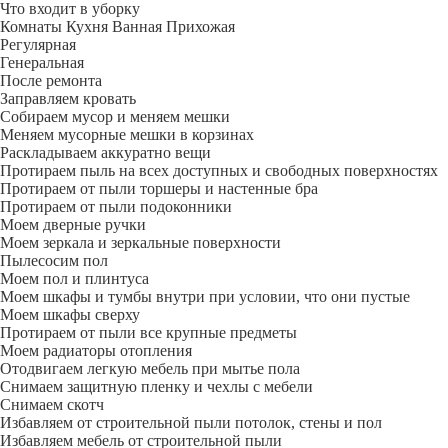
Что входит в уборку
Регу­лярная
Гене­ральная
После ремонта
Заправляем кровать
Собираем мусор и меняем мешки
Меняем мусорные мешки в корзинах
Раскладываем аккуратно вещи
Протираем пыль на всех доступных и свободных поверхностях
Протираем от пыли торшеры и настенные бра
Протираем от пыли подоконники
Моем дверные ручки
Моем зеркала и зеркальные поверхности
Пылесосим пол
Моем пол и плинтуса
Моем шкафы и тумбы внутри при условии, что они пустые
Моем шкафы сверху
Протираем от пыли все крупные предметы
Моем радиаторы отопления
Отодвигаем легкую мебель при мытье пола
Снимаем защитную пленку и чехлы с мебели
Снимаем скотч
Избавляем от строительной пыли потолок, стены и пол
Избавляем мебель от строительной пыли