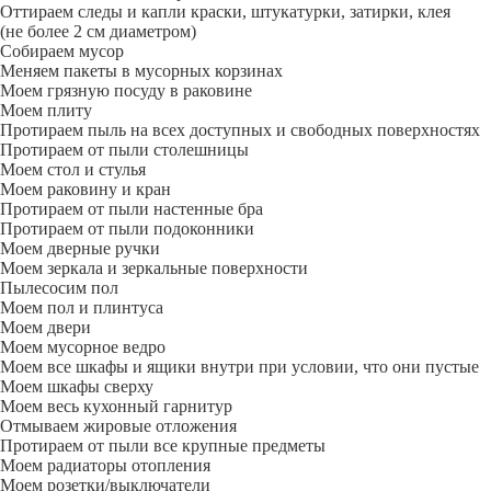
Оттираем следы и капли краски, штукатурки, затирки, клея
(не более 2 см диаметром)
Собираем мусор
Меняем пакеты в мусорных корзинах
Моем грязную посуду в раковине
Моем плиту
Протираем пыль на всех доступных и свободных поверхностях
Протираем от пыли столешницы
Моем стол и стулья
Моем раковину и кран
Протираем от пыли настенные бра
Протираем от пыли подоконники
Моем дверные ручки
Моем зеркала и зеркальные поверхности
Пылесосим пол
Моем пол и плинтуса
Моем двери
Моем мусорное ведро
Моем все шкафы и ящики внутри при условии, что они пустые
Моем шкафы сверху
Моем весь кухонный гарнитур
Отмываем жировые отложения
Протираем от пыли все крупные предметы
Моем радиаторы отопления
Моем розетки/выключатели