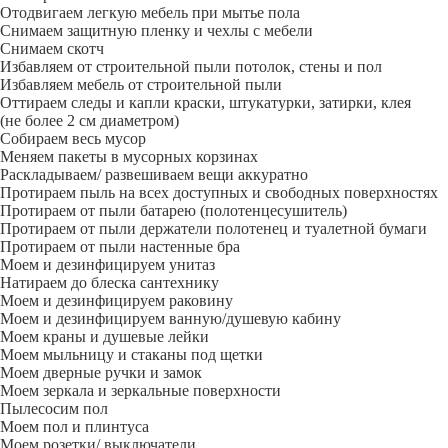
Отодвигаем легкую мебель при мытье пола
Снимаем защитную пленку и чехлы с мебели
Снимаем скотч
Избавляем от строительной пыли потолок, стены и пол
Избавляем мебель от строительной пыли
Оттираем следы и капли краски, штукатурки, затирки, клея
(не более 2 см диаметром)
Собираем весь мусор
Меняем пакеты в мусорных корзинах
Раскладываем/ развешиваем вещи аккуратно
Протираем пыль на всех доступных и свободных поверхностях
Протираем от пыли батарею (полотенцесушитель)
Протираем от пыли держатели полотенец и туалетной бумаги
Протираем от пыли настенные бра
Моем и дезинфицируем унитаз
Натираем до блеска сантехнику
Моем и дезинфицируем раковину
Моем и дезинфицируем ванную/душевую кабину
Моем краны и душевые лейки
Моем мыльницу и стаканы под щетки
Моем дверные ручки и замок
Моем зеркала и зеркальные поверхности
Пылесосим пол
Моем пол и плинтуса
Моем розетки/ выключатели