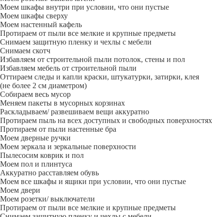
Моем шкафы внутри при условии, что они пустые
Моем шкафы сверху
Моем настенный кафель
Протираем от пыли все мелкие и крупные предметы
Снимаем защитную пленку и чехлы с мебели
Снимаем скотч
Избавляем от строительной пыли потолок, стены и пол
Избавляем мебель от строительной пыли
Оттираем следы и капли краски, штукатурки, затирки, клея
(не более 2 см диаметром)
Собираем весь мусор
Меняем пакеты в мусорных корзинах
Раскладываем/ развешиваем вещи аккуратно
Протираем пыль на всех доступных и свободных поверхностях
Протираем от пыли настенные бра
Моем дверные ручки
Моем зеркала и зеркальные поверхности
Пылесосим коврик и пол
Моем пол и плинтуса
Аккуратно расставляем обувь
Моем все шкафы и ящики при условии, что они пустые
Моем двери
Моем розетки/ выключатели
Протираем от пыли все мелкие и крупные предметы
Снимаем защитную пленку и чехлы с мебели