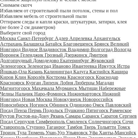
Снимаем скотч
Избавляем от строительной пыли потолок, стены и пол
Избавляем мебель от строительной пыли
Оттираем следы и капли краски, штукатурки, затирки, клея
(не более 2 см диаметром)
Выберите свой город
Москва
Санкт-Петербург
Адлер
Апрелевка
Архангельск
Астрахань
Балашиха
Батайск
Благовещенск
Брянск
Великий
Новгород
Видное
Владивосток
Владимир
Волгоград
Вологда
Воронеж
Геленджик
Грозный
Дзержинск
Дмитров
Долгопрудный
Домодедово
Екатеринбург
Жуковский
Зеленогорск
Зеленоград
Иваново
Ивантеевка
Иркутск
Истра
Йошкар-Ола
Казань
Калининград
Калуга
Каспийск
Кашира
Киров
Клин
Королёв
Кострома
Красногорск
Краснодар
Красноярск
Курган
Липецк
Лобня
Люберцы
Магадан
Магнитогорск
Махачкала
Мурманск
Мытищи
Набережные
Челны
Нальчик
Наро-Фоминск
Нижневартовск
Нижний
Новгород
Новая Москва
Новокузнецк
Новороссийск
Новосибирск
Ногинск
Обнинск
Одинцово
Омск
Павловский
Посад
Пенза
Пермь
Подольск
Пушкино
Пятигорск
Раменское
Реутов
Ростов-на-Дону
Рязань
Самара
Саранск
Саратов
Сергиев
Посад
Серпухов
Симферополь
Смоленск
Солнечногорск
Сочи
Ставрополь
Ступино
Таганрог
Тамбов
Тверь
Тольятти
Томск
Троицк
Тула
Тюмень
Улан-Удэ
Ульяновск
Уфа
Ханты-Мансийск