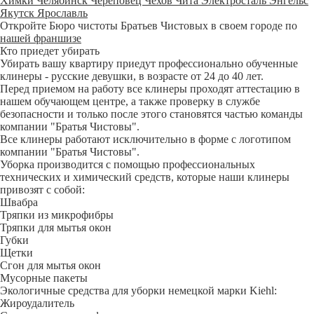
Химки
Челябинск
Череповец
Чехов
Чита
Электросталь
Энгельс
Якутск
Ярославль
Откройте Бюро чистоты Братьев Чистовых в своем городе по
нашей франшизе
Кто приедет убирать
Убирать вашу квартиру приедут профессионально обученные
клинеры - русские девушки, в возрасте от 24 до 40 лет.
Перед приемом на работу все клинеры проходят аттестацию в
нашем обучающем центре, а также проверку в службе
безопасности и только после этого становятся частью команды
компании "Братья Чистовы".
Все клинеры работают исключительно в форме с логотипом
компании "Братья Чистовы".
Уборка производится с помощью профессиональных
технических и химический средств, которые наши клинеры
привозят с собой:
Швабра
Тряпки из микрофибры
Тряпки для мытья окон
Губки
Щетки
Сгон для мытья окон
Мусорные пакеты
Экологичные средства для уборки немецкой марки Kiehl:
Жироудалитель