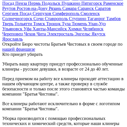
Посад
Пенза
Пермь
Подольск
Пушкино
Пятигорск
Раменское
Реутов
Ростов-на-Дону
Рязань
Самара
Саранск
Саратов
Сергиев Посад
Серпухов
Симферополь
Смоленск
Солнечногорск
Сочи
Ставрополь
Ступино
Таганрог
Тамбов
Тверь
Тольятти
Томск
Троицк
Тула
Тюмень
Улан-Удэ
Ульяновск
Уфа
Ханты-Мансийск
Химки
Челябинск
Череповец
Чехов
Чита
Электросталь
Энгельс
Якутск
Ярославль
Откройте Бюро чистоты Братьев Чистовых в своем городе по
нашей франшизе
Кто приедет убирать
Убирать вашу квартиру приедут профессионально обученные
клинеры - русские девушки, в возрасте от 24 до 40 лет.
Перед приемом на работу все клинеры проходят аттестацию в
нашем обучающем центре, а также проверку в службе
безопасности и только после этого становятся частью команды
компании "Братья Чистовы".
Все клинеры работают исключительно в форме с логотипом
компании "Братья Чистовы".
Уборка производится с помощью профессиональных
технических и химический средств, которые наши клинеры