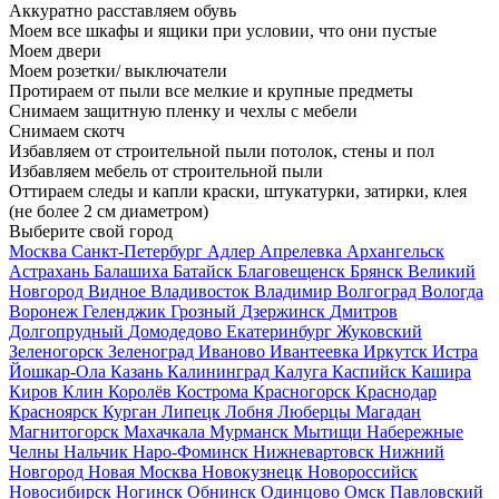
Аккуратно расставляем обувь
Моем все шкафы и ящики при условии, что они пустые
Моем двери
Моем розетки/ выключатели
Протираем от пыли все мелкие и крупные предметы
Снимаем защитную пленку и чехлы с мебели
Снимаем скотч
Избавляем от строительной пыли потолок, стены и пол
Избавляем мебель от строительной пыли
Оттираем следы и капли краски, штукатурки, затирки, клея
(не более 2 см диаметром)
Выберите свой город
Москва
Санкт-Петербург
Адлер
Апрелевка
Архангельск
Астрахань
Балашиха
Батайск
Благовещенск
Брянск
Великий
Новгород
Видное
Владивосток
Владимир
Волгоград
Вологда
Воронеж
Геленджик
Грозный
Дзержинск
Дмитров
Долгопрудный
Домодедово
Екатеринбург
Жуковский
Зеленогорск
Зеленоград
Иваново
Ивантеевка
Иркутск
Истра
Йошкар-Ола
Казань
Калининград
Калуга
Каспийск
Кашира
Киров
Клин
Королёв
Кострома
Красногорск
Краснодар
Красноярск
Курган
Липецк
Лобня
Люберцы
Магадан
Магнитогорск
Махачкала
Мурманск
Мытищи
Набережные
Челны
Нальчик
Наро-Фоминск
Нижневартовск
Нижний
Новгород
Новая Москва
Новокузнецк
Новороссийск
Новосибирск
Ногинск
Обнинск
Одинцово
Омск
Павловский