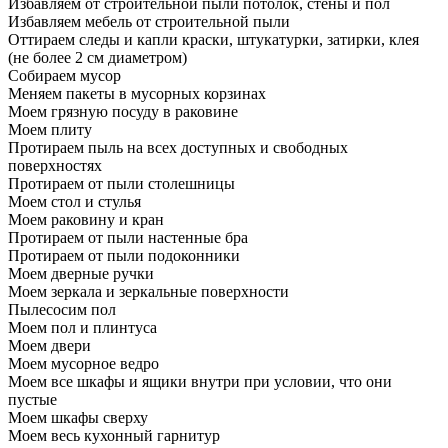
Избавляем от строительной пыли потолок, стены и пол
Избавляем мебель от строительной пыли
Оттираем следы и капли краски, штукатурки, затирки, клея
(не более 2 см диаметром)
Собираем мусор
Меняем пакеты в мусорных корзинах
Моем грязную посуду в раковине
Моем плиту
Протираем пыль на всех доступных и свободных
поверхностях
Протираем от пыли столешницы
Моем стол и стулья
Моем раковину и кран
Протираем от пыли настенные бра
Протираем от пыли подоконники
Моем дверные ручки
Моем зеркала и зеркальные поверхности
Пылесосим пол
Моем пол и плинтуса
Моем двери
Моем мусорное ведро
Моем все шкафы и ящики внутри при условии, что они
пустые
Моем шкафы сверху
Моем весь кухонный гарнитур