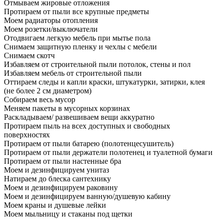
Отмываем жировые отложения
Протираем от пыли все крупные предметы
Моем радиаторы отопления
Моем розетки/выключатели
Отодвигаем легкую мебель при мытье пола
Снимаем защитную пленку и чехлы с мебели
Снимаем скотч
Избавляем от строительной пыли потолок, стены и пол
Избавляем мебель от строительной пыли
Оттираем следы и капли краски, штукатурки, затирки, клея
(не более 2 см диаметром)
Собираем весь мусор
Меняем пакеты в мусорных корзинах
Раскладываем/ развешиваем вещи аккуратно
Протираем пыль на всех доступных и свободных
поверхностях
Протираем от пыли батарею (полотенцесушитель)
Протираем от пыли держатели полотенец и туалетной бумаги
Протираем от пыли настенные бра
Моем и дезинфицируем унитаз
Натираем до блеска сантехнику
Моем и дезинфицируем раковину
Моем и дезинфицируем ванную/душевую кабину
Моем краны и душевые лейки
Моем мыльницу и стаканы под щетки