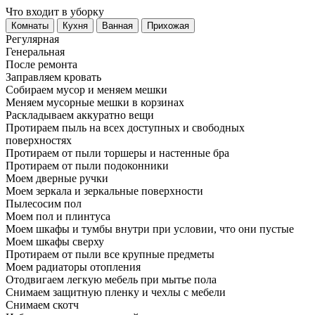
Что входит в уборку
Регу­лярная
Гене­ральная
После ремонта
Заправляем кровать
Собираем мусор и меняем мешки
Меняем мусорные мешки в корзинах
Раскладываем аккуратно вещи
Протираем пыль на всех доступных и свободных
поверхностях
Протираем от пыли торшеры и настенные бра
Протираем от пыли подоконники
Моем дверные ручки
Моем зеркала и зеркальные поверхности
Пылесосим пол
Моем пол и плинтуса
Моем шкафы и тумбы внутри при условии, что они пустые
Моем шкафы сверху
Протираем от пыли все крупные предметы
Моем радиаторы отопления
Отодвигаем легкую мебель при мытье пола
Снимаем защитную пленку и чехлы с мебели
Снимаем скотч