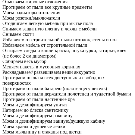
Отмываем жировые отложения
Протираем от пыли все крупные предметы
Моем радиаторы отопления
Моем розетки/выключатели
Отодвигаем легкую мебель при мытье пола
Снимаем защитную пленку и чехлы с мебели
Снимаем скотч
Избавляем от строительной пыли потолок, стены и пол
Избавляем мебель от строительной пыли
Оттираем следы и капли краски, штукатурки, затирки, клея
(не более 2 см диаметром)
Собираем весь мусор
Меняем пакеты в мусорных корзинах
Раскладываем/ развешиваем вещи аккуратно
Протираем пыль на всех доступных и свободных
поверхностях
Протираем от пыли батарею (полотенцесушитель)
Протираем от пыли держатели полотенец и туалетной бумаги
Протираем от пыли настенные бра
Моем и дезинфицируем унитаз
Натираем до блеска сантехнику
Моем и дезинфицируем раковину
Моем и дезинфицируем ванную/душевую кабину
Моем краны и душевые лейки
Моем мыльницу и стаканы под щетки