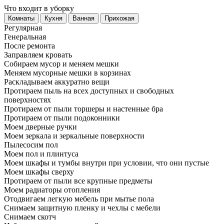
Что входит в уборку
Регу­лярная
Гене­ральная
После ремонта
Заправляем кровать
Собираем мусор и меняем мешки
Меняем мусорные мешки в корзинах
Раскладываем аккуратно вещи
Протираем пыль на всех доступных и свободных
поверхностях
Протираем от пыли торшеры и настенные бра
Протираем от пыли подоконники
Моем дверные ручки
Моем зеркала и зеркальные поверхности
Пылесосим пол
Моем пол и плинтуса
Моем шкафы и тумбы внутри при условии, что они пустые
Моем шкафы сверху
Протираем от пыли все крупные предметы
Моем радиаторы отопления
Отодвигаем легкую мебель при мытье пола
Снимаем защитную пленку и чехлы с мебели
Снимаем скотч