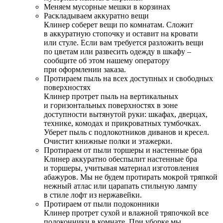
Меняем мусорные мешки в корзинах
Раскладываем аккуратно вещи
Клинер соберет вещи по комнатам. Сложит
в аккуратную стопочку и оставит на кровати
или стуле. Если вам требуется разложить вещи
по цветам или развесить одежду в шкафу –
сообщите об этом нашему оператору
при оформлении заказа.
Протираем пыль на всех доступных и свободных
поверхностях
Клинер протрет пыль на вертикальных
и горизонтальных поверхностях в зоне
доступности вытянутой руки: шкафах, дверцах,
технике, комодах и прикроватных тумбочках.
Уберет пыль с подлокотников диванов и кресел.
Очистит книжные полки и этажерки.
Протираем от пыли торшеры и настенные бра
Клинер аккуратно обеспылит настенные бра
и торшеры, учитывая материал изготовления
абажуров. Мы не будем протирать мокрой тряпкой
нежный атлас или царапать стильную лампу
в стиле лофт из нержавейки.
Протираем от пыли подоконники
Клинер протрет сухой и влажной тряпочкой все
подоконники в комнате. При уборке мы