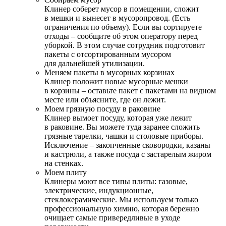
Клинер соберет мусор в помещении, сложит
в мешки и вынесет в мусоропровод. (Есть
ограничения по объему). Если вы сортируете
отходы – сообщите об этом оператору перед
уборкой. В этом случае сотрудник подготовит
пакеты с отсортированным мусором
для дальнейшей утилизации.
Меняем пакеты в мусорных корзинах
Клинер положит новые мусорные мешки
в корзины – оставьте пакет с пакетами на видном
месте или объясните, где он лежит.
Моем грязную посуду в раковине
Клинер вымоет посуду, которая уже лежит
в раковине. Вы можете туда заранее сложить
грязные тарелки, чашки и столовые приборы.
Исключение – закопченные сковородки, казаны
и кастрюли, а также посуда с застарелым жиром
на стенках.
Моем плиту
Клинеры моют все типы плиты: газовые,
электрические, индукционные,
стеклокерамические. Мы используем только
профессиональную химию, которая бережно
очищает самые привередливые в уходе