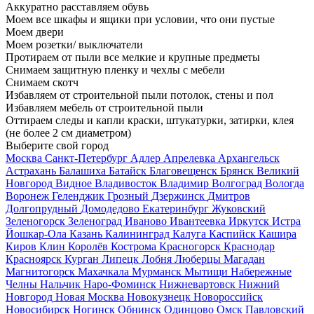
Аккуратно расставляем обувь
Моем все шкафы и ящики при условии, что они пустые
Моем двери
Моем розетки/ выключатели
Протираем от пыли все мелкие и крупные предметы
Снимаем защитную пленку и чехлы с мебели
Снимаем скотч
Избавляем от строительной пыли потолок, стены и пол
Избавляем мебель от строительной пыли
Оттираем следы и капли краски, штукатурки, затирки, клея
(не более 2 см диаметром)
Выберите свой город
Москва
Санкт-Петербург
Адлер
Апрелевка
Архангельск
Астрахань
Балашиха
Батайск
Благовещенск
Брянск
Великий
Новгород
Видное
Владивосток
Владимир
Волгоград
Вологда
Воронеж
Геленджик
Грозный
Дзержинск
Дмитров
Долгопрудный
Домодедово
Екатеринбург
Жуковский
Зеленогорск
Зеленоград
Иваново
Ивантеевка
Иркутск
Истра
Йошкар-Ола
Казань
Калининград
Калуга
Каспийск
Кашира
Киров
Клин
Королёв
Кострома
Красногорск
Краснодар
Красноярск
Курган
Липецк
Лобня
Люберцы
Магадан
Магнитогорск
Махачкала
Мурманск
Мытищи
Набережные
Челны
Нальчик
Наро-Фоминск
Нижневартовск
Нижний
Новгород
Новая Москва
Новокузнецк
Новороссийск
Новосибирск
Ногинск
Обнинск
Одинцово
Омск
Павловский