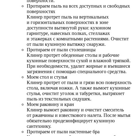
поверхности.
Протираем пыль на всех доступных и свободных
поверхностях
Клинер протрет пыль на вертикальных
и горизонтальных поверхностях в зоне
доступности вытянутой руки: кухонном
гарнитуре, навесных полках, стеллажах
и этажерках с комнатными растениями. Очистит
от пыли кухонную вытяжку снаружи.
Протираем от пыли столешницы
Клинер протрет обеденные столы и рабочие
кухонные поверхности сухой и влажной тряпкой.
При необходимости, удалит жирные и въевшиеся
загрязнения с помощью специального средства.
Моем стол и стулья
Клинер протрет от пыли и грязи всю поверхность
стола, включая ножки. А также вымоет кухонные
стулья, очистит уголок и табуретки, вытряхнет
пыль из текстильных сидушек.
Моем раковину и кран
Клинер вымоет раковину и очистит смеситель
от ржавчины и известкового налета. После мытья
обязательно продезинфицирует кухонную
сантехнику.
Протираем от пыли настенные бра