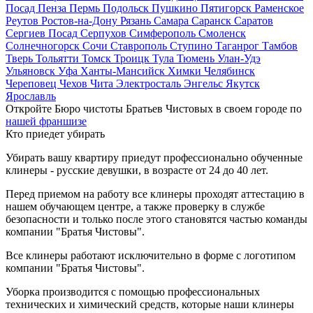
Посад
Пенза
Пермь
Подольск
Пушкино
Пятигорск
Раменское
Реутов
Ростов-на-Дону
Рязань
Самара
Саранск
Саратов
Сергиев Посад
Серпухов
Симферополь
Смоленск
Солнечногорск
Сочи
Ставрополь
Ступино
Таганрог
Тамбов
Тверь
Тольятти
Томск
Троицк
Тула
Тюмень
Улан-Удэ
Ульяновск
Уфа
Ханты-Мансийск
Химки
Челябинск
Череповец
Чехов
Чита
Электросталь
Энгельс
Якутск
Ярославль
Откройте Бюро чистоты Братьев Чистовых в своем городе по
нашей франшизе
Кто приедет убирать
Убирать вашу квартиру приедут профессионально обученные
клинеры - русские девушки, в возрасте от 24 до 40 лет.
Перед приемом на работу все клинеры проходят аттестацию в
нашем обучающем центре, а также проверку в службе
безопасности и только после этого становятся частью команды
компании "Братья Чистовы".
Все клинеры работают исключительно в форме с логотипом
компании "Братья Чистовы".
Уборка производится с помощью профессиональных
технических и химический средств, которые наши клинеры