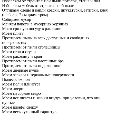
Избавляем от строительной пыли потолок, стены и пол
Избавляем мебель от строительной пыли
Оттираем следы и капли краски, штукатурки, затирки, клея
(не более 2 см диаметром)
Собираем мусор
Меняем пакеты в мусорных корзинах
Моем грязную посуду в раковине
Моем плиту
Протираем пыль на всех доступных и свободных
поверхностях
Протираем от пыли столешницы
Моем стол и стулья
Моем раковину и кран
Протираем от пыли настенные бра
Протираем от пыли подоконники
Моем дверные ручки
Моем зеркала и зеркальные поверхности
Пылесосим пол
Моем пол и плинтуса
Моем двери
Моем мусорное ведро
Моем все шкафы и ящики внутри при условии, что они
пустые
Моем шкафы сверху
Моем весь кухонный гарнитур