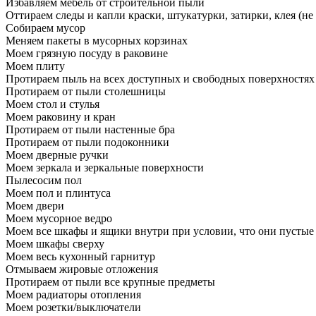
Избавляем мебель от строительной пыли
Оттираем следы и капли краски, штукатурки, затирки, клея (не
Собираем мусор
Меняем пакеты в мусорных корзинах
Моем грязную посуду в раковине
Моем плиту
Протираем пыль на всех доступных и свободных поверхностях
Протираем от пыли столешницы
Моем стол и стулья
Моем раковину и кран
Протираем от пыли настенные бра
Протираем от пыли подоконники
Моем дверные ручки
Моем зеркала и зеркальные поверхности
Пылесосим пол
Моем пол и плинтуса
Моем двери
Моем мусорное ведро
Моем все шкафы и ящики внутри при условии, что они пустые
Моем шкафы сверху
Моем весь кухонный гарнитур
Отмываем жировые отложения
Протираем от пыли все крупные предметы
Моем радиаторы отопления
Моем розетки/выключатели