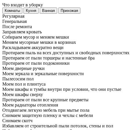
Что входит в уборку
Регу­лярная
Гене­ральная
После ремонта
Заправляем кровать
Собираем мусор и меняем мешки
Меняем мусорные мешки в корзинах
Раскладываем аккуратно вещи
Протираем пыль на всех доступных и свободных поверхностях
Протираем от пыли торшеры и настенные бра
Протираем от пыли подоконники
Моем дверные ручки
Моем зеркала и зеркальные поверхности
Пылесосим пол
Моем пол и плинтуса
Моем шкафы и тумбы внутри при условии, что они пустые
Моем шкафы сверху
Протираем от пыли все крупные предметы
Моем радиаторы отопления
Отодвигаем легкую мебель при мытье пола
Снимаем защитную пленку и чехлы с мебели
Снимаем скотч
Избавляем от строительной пыли потолок, стены и пол