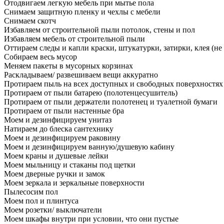
Отодвигаем легкую мебель при мытье пола
Снимаем защитную пленку и чехлы с мебели
Снимаем скотч
Избавляем от строительной пыли потолок, стены и пол
Избавляем мебель от строительной пыли
Оттираем следы и капли краски, штукатурки, затирки, клея (не
Собираем весь мусор
Меняем пакеты в мусорных корзинах
Раскладываем/ развешиваем вещи аккуратно
Протираем пыль на всех доступных и свободных поверхностях
Протираем от пыли батарею (полотенцесушитель)
Протираем от пыли держатели полотенец и туалетной бумаги
Протираем от пыли настенные бра
Моем и дезинфицируем унитаз
Натираем до блеска сантехнику
Моем и дезинфицируем раковину
Моем и дезинфицируем ванную/душевую кабину
Моем краны и душевые лейки
Моем мыльницу и стаканы под щетки
Моем дверные ручки и замок
Моем зеркала и зеркальные поверхности
Пылесосим пол
Моем пол и плинтуса
Моем розетки/ выключатели
Моем шкафы внутри при условии, что они пустые