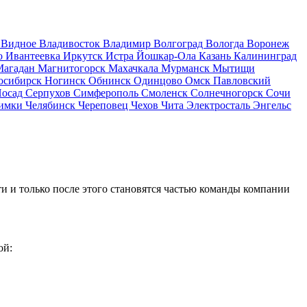
д
Видное
Владивосток
Владимир
Волгоград
Вологда
Воронеж
о
Ивантеевка
Иркутск
Истра
Йошкар-Ола
Казань
Калининград
Магадан
Магнитогорск
Махачкала
Мурманск
Мытищи
осибирск
Ногинск
Обнинск
Одинцово
Омск
Павловский
Посад
Серпухов
Симферополь
Смоленск
Солнечногорск
Сочи
имки
Челябинск
Череповец
Чехов
Чита
Электросталь
Энгельс
и и только после этого становятся частью команды компании
ой: