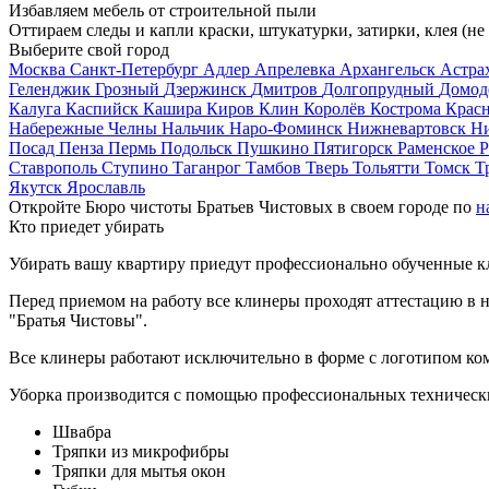
Избавляем мебель от строительной пыли
Оттираем следы и капли краски, штукатурки, затирки, клея (не
Выберите свой город
Москва
Санкт-Петербург
Адлер
Апрелевка
Архангельск
Астра
Геленджик
Грозный
Дзержинск
Дмитров
Долгопрудный
Домод
Калуга
Каспийск
Кашира
Киров
Клин
Королёв
Кострома
Крас
Набережные Челны
Нальчик
Наро-Фоминск
Нижневартовск
Н
Посад
Пенза
Пермь
Подольск
Пушкино
Пятигорск
Раменское
Р
Ставрополь
Ступино
Таганрог
Тамбов
Тверь
Тольятти
Томск
Т
Якутск
Ярославль
Откройте Бюро чистоты Братьев Чистовых в своем городе по
н
Кто приедет убирать
Убирать вашу квартиру приедут профессионально обученные клин
Перед приемом на работу все клинеры проходят аттестацию в н
"Братья Чистовы".
Все клинеры работают исключительно в форме с логотипом ко
Уборка производится с помощью профессиональных технически
Швабра
Тряпки из микрофибры
Тряпки для мытья окон