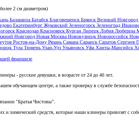
 более 2 см диаметром)
хань
Балашиха
Батайск
Благовещенск
Брянск
Великий Новгоро
едово
Екатеринбург
Жуковский
Зеленогорск
Зеленоград
Иванов
ногорск
Краснодар
Красноярск
Курган
Липецк
Лобня
Люберцы
ижний Новгород
Новая Москва
Новокузнецк
Новороссийск
Нов
еутов
Ростов-на-Дону
Рязань
Самара
Саранск
Саратов
Сергиев 
роицк
Тула
Тюмень
Улан-Удэ
Ульяновск
Уфа
Ханты-Мансийск
Х
ашей франшизе
еры - русские девушки, в возрасте от 24 до 40 лет.
ашем обучающем центре, а также проверку в службе безопасност
мпании "Братья Чистовы".
х и химический средств, которые наши клинеры привозят с соб