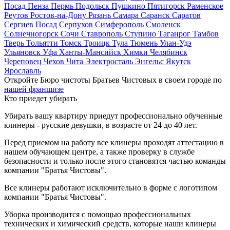
Посад
Пенза
Пермь
Подольск
Пушкино
Пятигорск
Раменское
Реутов
Ростов-на-Дону
Рязань
Самара
Саранск
Саратов
Сергиев Посад
Серпухов
Симферополь
Смоленск
Солнечногорск
Сочи
Ставрополь
Ступино
Таганрог
Тамбов
Тверь
Тольятти
Томск
Троицк
Тула
Тюмень
Улан-Удэ
Ульяновск
Уфа
Ханты-Мансийск
Химки
Челябинск
Череповец
Чехов
Чита
Электросталь
Энгельс
Якутск
Ярославль
Откройте Бюро чистоты Братьев Чистовых в своем городе по
нашей франшизе
Кто приедет убирать
Убирать вашу квартиру приедут профессионально обученные
клинеры - русские девушки, в возрасте от 24 до 40 лет.
Перед приемом на работу все клинеры проходят аттестацию в
нашем обучающем центре, а также проверку в службе
безопасности и только после этого становятся частью команды
компании "Братья Чистовы".
Все клинеры работают исключительно в форме с логотипом
компании "Братья Чистовы".
Уборка производится с помощью профессиональных
технических и химический средств, которые наши клинеры