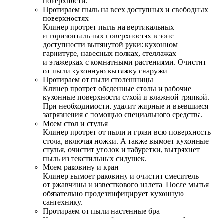
поверхности.
Протираем пыль на всех доступных и свободных
поверхностях
Клинер протрет пыль на вертикальных
и горизонтальных поверхностях в зоне
доступности вытянутой руки: кухонном
гарнитуре, навесных полках, стеллажах
и этажерках с комнатными растениями. Очистит
от пыли кухонную вытяжку снаружи.
Протираем от пыли столешницы
Клинер протрет обеденные столы и рабочие
кухонные поверхности сухой и влажной тряпкой.
При необходимости, удалит жирные и въевшиеся
загрязнения с помощью специального средства.
Моем стол и стулья
Клинер протрет от пыли и грязи всю поверхность
стола, включая ножки. А также вымоет кухонные
стулья, очистит уголок и табуретки, вытряхнет
пыль из текстильных сидушек.
Моем раковину и кран
Клинер вымоет раковину и очистит смеситель
от ржавчины и известкового налета. После мытья
обязательно продезинфицирует кухонную
сантехнику.
Протираем от пыли настенные бра