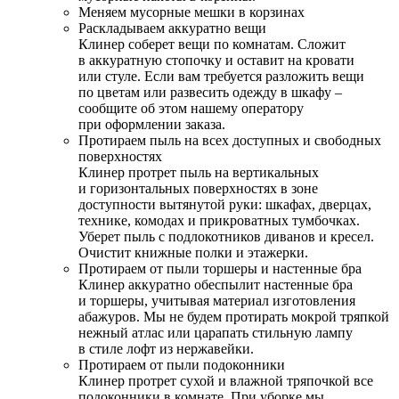
Меняем мусорные мешки в корзинах
Раскладываем аккуратно вещи
Клинер соберет вещи по комнатам. Сложит
в аккуратную стопочку и оставит на кровати
или стуле. Если вам требуется разложить вещи
по цветам или развесить одежду в шкафу –
сообщите об этом нашему оператору
при оформлении заказа.
Протираем пыль на всех доступных и свободных
поверхностях
Клинер протрет пыль на вертикальных
и горизонтальных поверхностях в зоне
доступности вытянутой руки: шкафах, дверцах,
технике, комодах и прикроватных тумбочках.
Уберет пыль с подлокотников диванов и кресел.
Очистит книжные полки и этажерки.
Протираем от пыли торшеры и настенные бра
Клинер аккуратно обеспылит настенные бра
и торшеры, учитывая материал изготовления
абажуров. Мы не будем протирать мокрой тряпкой
нежный атлас или царапать стильную лампу
в стиле лофт из нержавейки.
Протираем от пыли подоконники
Клинер протрет сухой и влажной тряпочкой все
подоконники в комнате. При уборке мы