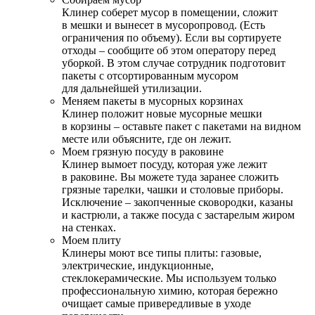
Клинер соберет мусор в помещении, сложит
в мешки и вынесет в мусоропровод. (Есть
ограничения по объему). Если вы сортируете
отходы – сообщите об этом оператору перед
уборкой. В этом случае сотрудник подготовит
пакеты с отсортированным мусором
для дальнейшей утилизации.
Меняем пакеты в мусорных корзинах
Клинер положит новые мусорные мешки
в корзины – оставьте пакет с пакетами на видном
месте или объясните, где он лежит.
Моем грязную посуду в раковине
Клинер вымоет посуду, которая уже лежит
в раковине. Вы можете туда заранее сложить
грязные тарелки, чашки и столовые приборы.
Исключение – закопченные сковородки, казаны
и кастрюли, а также посуда с застарелым жиром
на стенках.
Моем плиту
Клинеры моют все типы плиты: газовые,
электрические, индукционные,
стеклокерамические. Мы используем только
профессиональную химию, которая бережно
очищает самые привередливые в уходе