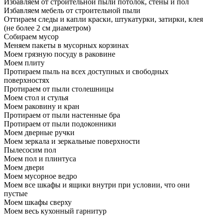
Избавляем от строительной пыли потолок, стены и пол
Избавляем мебель от строительной пыли
Оттираем следы и капли краски, штукатурки, затирки, клея
(не более 2 см диаметром)
Собираем мусор
Меняем пакеты в мусорных корзинах
Моем грязную посуду в раковине
Моем плиту
Протираем пыль на всех доступных и свободных
поверхностях
Протираем от пыли столешницы
Моем стол и стулья
Моем раковину и кран
Протираем от пыли настенные бра
Протираем от пыли подоконники
Моем дверные ручки
Моем зеркала и зеркальные поверхности
Пылесосим пол
Моем пол и плинтуса
Моем двери
Моем мусорное ведро
Моем все шкафы и ящики внутри при условии, что они
пустые
Моем шкафы сверху
Моем весь кухонный гарнитур