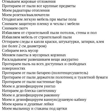
Отмываем жировые отложения
Протираем от пыли все крупные предметы
Моем радиаторы отопления
Моем розетки/выключатели
Отодвигаем легкую мебель при мытье пола
Снимаем защитную пленку и чехлы с мебели
Снимаем скотч
Избавляем от строительной пыли потолок, стены и пол
Избавляем мебель от строительной пыли
Оттираем следы и капли краски, штукатурки, затирки, клея
(не более 2 см диаметром)
Собираем весь мусор
Меняем пакеты в мусорных корзинах
Раскладываем/ развешиваем вещи аккуратно
Протираем пыль на всех доступных и свободных
поверхностях
Протираем от пыли батарею (полотенцесушитель)
Протираем от пыли держатели полотенец и туалетной бумаги
Протираем от пыли настенные бра
Моем и дезинфицируем унитаз
Натираем до блеска сантехнику
Моем и дезинфицируем раковину
Моем и дезинфицируем ванную/душевую кабину
Моем краны и душевые лейки
Моем мыльницу и стаканы под щетки