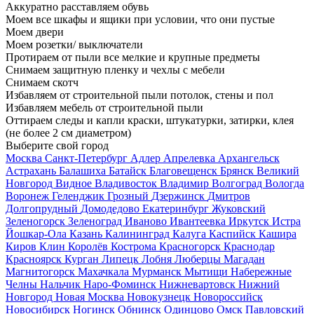
Аккуратно расставляем обувь
Моем все шкафы и ящики при условии, что они пустые
Моем двери
Моем розетки/ выключатели
Протираем от пыли все мелкие и крупные предметы
Снимаем защитную пленку и чехлы с мебели
Снимаем скотч
Избавляем от строительной пыли потолок, стены и пол
Избавляем мебель от строительной пыли
Оттираем следы и капли краски, штукатурки, затирки, клея
(не более 2 см диаметром)
Выберите свой город
Москва
Санкт-Петербург
Адлер
Апрелевка
Архангельск
Астрахань
Балашиха
Батайск
Благовещенск
Брянск
Великий
Новгород
Видное
Владивосток
Владимир
Волгоград
Вологда
Воронеж
Геленджик
Грозный
Дзержинск
Дмитров
Долгопрудный
Домодедово
Екатеринбург
Жуковский
Зеленогорск
Зеленоград
Иваново
Ивантеевка
Иркутск
Истра
Йошкар-Ола
Казань
Калининград
Калуга
Каспийск
Кашира
Киров
Клин
Королёв
Кострома
Красногорск
Краснодар
Красноярск
Курган
Липецк
Лобня
Люберцы
Магадан
Магнитогорск
Махачкала
Мурманск
Мытищи
Набережные
Челны
Нальчик
Наро-Фоминск
Нижневартовск
Нижний
Новгород
Новая Москва
Новокузнецк
Новороссийск
Новосибирск
Ногинск
Обнинск
Одинцово
Омск
Павловский