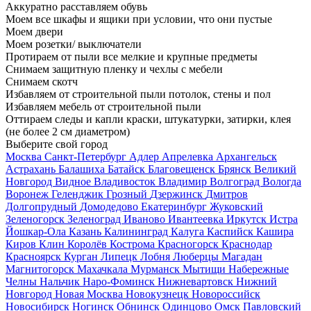
Аккуратно расставляем обувь
Моем все шкафы и ящики при условии, что они пустые
Моем двери
Моем розетки/ выключатели
Протираем от пыли все мелкие и крупные предметы
Снимаем защитную пленку и чехлы с мебели
Снимаем скотч
Избавляем от строительной пыли потолок, стены и пол
Избавляем мебель от строительной пыли
Оттираем следы и капли краски, штукатурки, затирки, клея
(не более 2 см диаметром)
Выберите свой город
Москва
Санкт-Петербург
Адлер
Апрелевка
Архангельск
Астрахань
Балашиха
Батайск
Благовещенск
Брянск
Великий
Новгород
Видное
Владивосток
Владимир
Волгоград
Вологда
Воронеж
Геленджик
Грозный
Дзержинск
Дмитров
Долгопрудный
Домодедово
Екатеринбург
Жуковский
Зеленогорск
Зеленоград
Иваново
Ивантеевка
Иркутск
Истра
Йошкар-Ола
Казань
Калининград
Калуга
Каспийск
Кашира
Киров
Клин
Королёв
Кострома
Красногорск
Краснодар
Красноярск
Курган
Липецк
Лобня
Люберцы
Магадан
Магнитогорск
Махачкала
Мурманск
Мытищи
Набережные
Челны
Нальчик
Наро-Фоминск
Нижневартовск
Нижний
Новгород
Новая Москва
Новокузнецк
Новороссийск
Новосибирск
Ногинск
Обнинск
Одинцово
Омск
Павловский