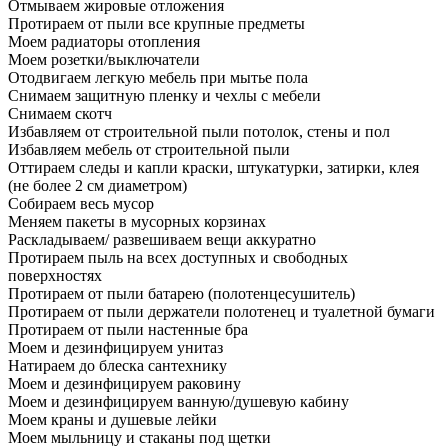
Отмываем жировые отложения
Протираем от пыли все крупные предметы
Моем радиаторы отопления
Моем розетки/выключатели
Отодвигаем легкую мебель при мытье пола
Снимаем защитную пленку и чехлы с мебели
Снимаем скотч
Избавляем от строительной пыли потолок, стены и пол
Избавляем мебель от строительной пыли
Оттираем следы и капли краски, штукатурки, затирки, клея
(не более 2 см диаметром)
Собираем весь мусор
Меняем пакеты в мусорных корзинах
Раскладываем/ развешиваем вещи аккуратно
Протираем пыль на всех доступных и свободных
поверхностях
Протираем от пыли батарею (полотенцесушитель)
Протираем от пыли держатели полотенец и туалетной бумаги
Протираем от пыли настенные бра
Моем и дезинфицируем унитаз
Натираем до блеска сантехнику
Моем и дезинфицируем раковину
Моем и дезинфицируем ванную/душевую кабину
Моем краны и душевые лейки
Моем мыльницу и стаканы под щетки