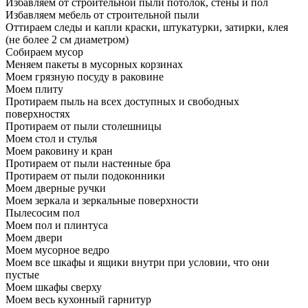
Избавляем от строительной пыли потолок, стены и пол
Избавляем мебель от строительной пыли
Оттираем следы и капли краски, штукатурки, затирки, клея
(не более 2 см диаметром)
Собираем мусор
Меняем пакеты в мусорных корзинах
Моем грязную посуду в раковине
Моем плиту
Протираем пыль на всех доступных и свободных
поверхностях
Протираем от пыли столешницы
Моем стол и стулья
Моем раковину и кран
Протираем от пыли настенные бра
Протираем от пыли подоконники
Моем дверные ручки
Моем зеркала и зеркальные поверхности
Пылесосим пол
Моем пол и плинтуса
Моем двери
Моем мусорное ведро
Моем все шкафы и ящики внутри при условии, что они
пустые
Моем шкафы сверху
Моем весь кухонный гарнитур