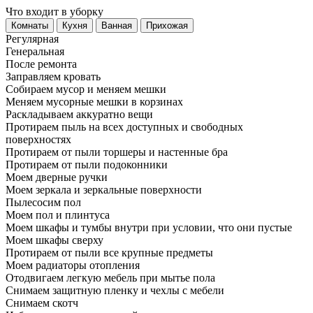
Что входит в уборку
Регу­лярная
Гене­ральная
После ремонта
Заправляем кровать
Собираем мусор и меняем мешки
Меняем мусорные мешки в корзинах
Раскладываем аккуратно вещи
Протираем пыль на всех доступных и свободных
поверхностях
Протираем от пыли торшеры и настенные бра
Протираем от пыли подоконники
Моем дверные ручки
Моем зеркала и зеркальные поверхности
Пылесосим пол
Моем пол и плинтуса
Моем шкафы и тумбы внутри при условии, что они пустые
Моем шкафы сверху
Протираем от пыли все крупные предметы
Моем радиаторы отопления
Отодвигаем легкую мебель при мытье пола
Снимаем защитную пленку и чехлы с мебели
Снимаем скотч