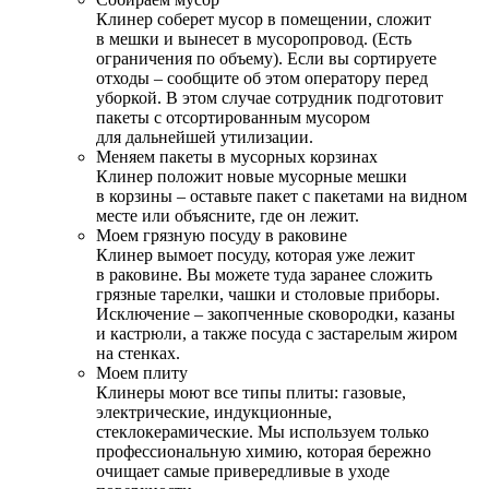
Клинер соберет мусор в помещении, сложит
в мешки и вынесет в мусоропровод. (Есть
ограничения по объему). Если вы сортируете
отходы – сообщите об этом оператору перед
уборкой. В этом случае сотрудник подготовит
пакеты с отсортированным мусором
для дальнейшей утилизации.
Меняем пакеты в мусорных корзинах
Клинер положит новые мусорные мешки
в корзины – оставьте пакет с пакетами на видном
месте или объясните, где он лежит.
Моем грязную посуду в раковине
Клинер вымоет посуду, которая уже лежит
в раковине. Вы можете туда заранее сложить
грязные тарелки, чашки и столовые приборы.
Исключение – закопченные сковородки, казаны
и кастрюли, а также посуда с застарелым жиром
на стенках.
Моем плиту
Клинеры моют все типы плиты: газовые,
электрические, индукционные,
стеклокерамические. Мы используем только
профессиональную химию, которая бережно
очищает самые привередливые в уходе