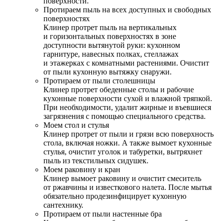
поверхности.
Протираем пыль на всех доступных и свободных
поверхностях
Клинер протрет пыль на вертикальных
и горизонтальных поверхностях в зоне
доступности вытянутой руки: кухонном
гарнитуре, навесных полках, стеллажах
и этажерках с комнатными растениями. Очистит
от пыли кухонную вытяжку снаружи.
Протираем от пыли столешницы
Клинер протрет обеденные столы и рабочие
кухонные поверхности сухой и влажной тряпкой.
При необходимости, удалит жирные и въевшиеся
загрязнения с помощью специального средства.
Моем стол и стулья
Клинер протрет от пыли и грязи всю поверхность
стола, включая ножки. А также вымоет кухонные
стулья, очистит уголок и табуретки, вытряхнет
пыль из текстильных сидушек.
Моем раковину и кран
Клинер вымоет раковину и очистит смеситель
от ржавчины и известкового налета. После мытья
обязательно продезинфицирует кухонную
сантехнику.
Протираем от пыли настенные бра