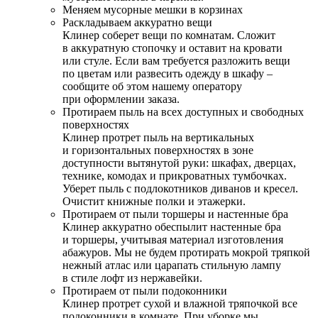
Меняем мусорные мешки в корзинах
Раскладываем аккуратно вещи
Клинер соберет вещи по комнатам. Сложит
в аккуратную стопочку и оставит на кровати
или стуле. Если вам требуется разложить вещи
по цветам или развесить одежду в шкафу –
сообщите об этом нашему оператору
при оформлении заказа.
Протираем пыль на всех доступных и свободных
поверхностях
Клинер протрет пыль на вертикальных
и горизонтальных поверхностях в зоне
доступности вытянутой руки: шкафах, дверцах,
технике, комодах и прикроватных тумбочках.
Уберет пыль с подлокотников диванов и кресел.
Очистит книжные полки и этажерки.
Протираем от пыли торшеры и настенные бра
Клинер аккуратно обеспылит настенные бра
и торшеры, учитывая материал изготовления
абажуров. Мы не будем протирать мокрой тряпкой
нежный атлас или царапать стильную лампу
в стиле лофт из нержавейки.
Протираем от пыли подоконники
Клинер протрет сухой и влажной тряпочкой все
подоконники в комнате. При уборке мы