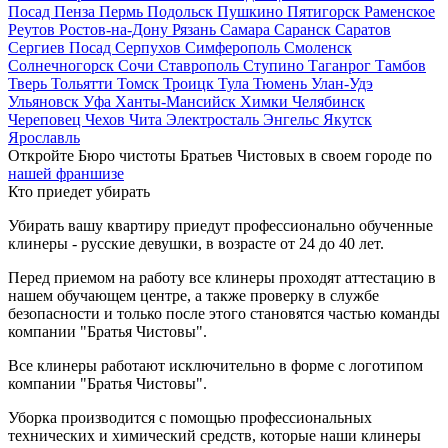
Посад
Пенза
Пермь
Подольск
Пушкино
Пятигорск
Раменское
Реутов
Ростов-на-Дону
Рязань
Самара
Саранск
Саратов
Сергиев Посад
Серпухов
Симферополь
Смоленск
Солнечногорск
Сочи
Ставрополь
Ступино
Таганрог
Тамбов
Тверь
Тольятти
Томск
Троицк
Тула
Тюмень
Улан-Удэ
Ульяновск
Уфа
Ханты-Мансийск
Химки
Челябинск
Череповец
Чехов
Чита
Электросталь
Энгельс
Якутск
Ярославль
Откройте Бюро чистоты Братьев Чистовых в своем городе по
нашей франшизе
Кто приедет убирать
Убирать вашу квартиру приедут профессионально обученные
клинеры - русские девушки, в возрасте от 24 до 40 лет.
Перед приемом на работу все клинеры проходят аттестацию в
нашем обучающем центре, а также проверку в службе
безопасности и только после этого становятся частью команды
компании "Братья Чистовы".
Все клинеры работают исключительно в форме с логотипом
компании "Братья Чистовы".
Уборка производится с помощью профессиональных
технических и химический средств, которые наши клинеры