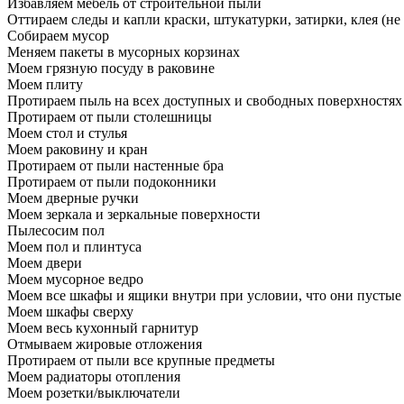
Избавляем мебель от строительной пыли
Оттираем следы и капли краски, штукатурки, затирки, клея (не
Собираем мусор
Меняем пакеты в мусорных корзинах
Моем грязную посуду в раковине
Моем плиту
Протираем пыль на всех доступных и свободных поверхностях
Протираем от пыли столешницы
Моем стол и стулья
Моем раковину и кран
Протираем от пыли настенные бра
Протираем от пыли подоконники
Моем дверные ручки
Моем зеркала и зеркальные поверхности
Пылесосим пол
Моем пол и плинтуса
Моем двери
Моем мусорное ведро
Моем все шкафы и ящики внутри при условии, что они пустые
Моем шкафы сверху
Моем весь кухонный гарнитур
Отмываем жировые отложения
Протираем от пыли все крупные предметы
Моем радиаторы отопления
Моем розетки/выключатели