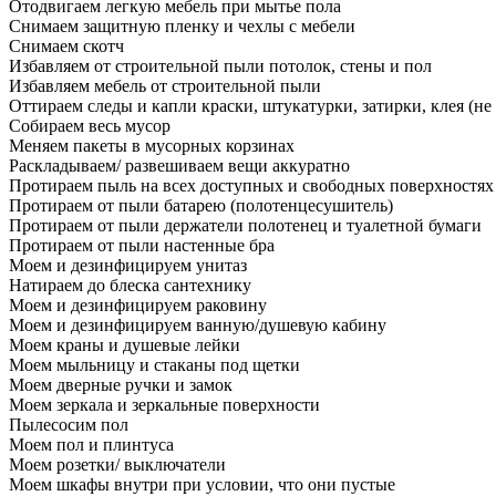
Отодвигаем легкую мебель при мытье пола
Снимаем защитную пленку и чехлы с мебели
Снимаем скотч
Избавляем от строительной пыли потолок, стены и пол
Избавляем мебель от строительной пыли
Оттираем следы и капли краски, штукатурки, затирки, клея (не
Собираем весь мусор
Меняем пакеты в мусорных корзинах
Раскладываем/ развешиваем вещи аккуратно
Протираем пыль на всех доступных и свободных поверхностях
Протираем от пыли батарею (полотенцесушитель)
Протираем от пыли держатели полотенец и туалетной бумаги
Протираем от пыли настенные бра
Моем и дезинфицируем унитаз
Натираем до блеска сантехнику
Моем и дезинфицируем раковину
Моем и дезинфицируем ванную/душевую кабину
Моем краны и душевые лейки
Моем мыльницу и стаканы под щетки
Моем дверные ручки и замок
Моем зеркала и зеркальные поверхности
Пылесосим пол
Моем пол и плинтуса
Моем розетки/ выключатели
Моем шкафы внутри при условии, что они пустые