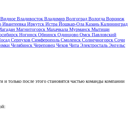
д
Видное
Владивосток
Владимир
Волгоград
Вологда
Воронеж
о
Ивантеевка
Иркутск
Истра
Йошкар-Ола
Казань
Калининград
Магадан
Магнитогорск
Махачкала
Мурманск
Мытищи
осибирск
Ногинск
Обнинск
Одинцово
Омск
Павловский
Посад
Серпухов
Симферополь
Смоленск
Солнечногорск
Сочи
имки
Челябинск
Череповец
Чехов
Чита
Электросталь
Энгельс
и и только после этого становятся частью команды компании
ой: