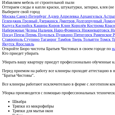
Избавляем мебель от строительной пыли
Оттираем следы и капли краски, штукатурки, затирки, клея (не
Выберите свой город
Москва
Санкт-Петербург
Адлер
Апрелевка
Архангельск
Астра
Геленджик
Грозный
Дзержинск
Дмитров
Долгопрудный
Домод
Калуга
Каспийск
Кашира
Киров
Клин
Королёв
Кострома
Крас
Набережные Челны
Нальчик
Наро-Фоминск
Нижневартовск
Н
Посад
Пенза
Пермь
Подольск
Пушкино
Пятигорск
Раменское
Р
Ставрополь
Ступино
Таганрог
Тамбов
Тверь
Тольятти
Томск
Т
Якутск
Ярославль
Откройте Бюро чистоты Братьев Чистовых в своем городе по
н
Кто приедет убирать
Убирать вашу квартиру приедут профессионально обученные клин
Перед приемом на работу все клинеры проходят аттестацию в н
"Братья Чистовы".
Все клинеры работают исключительно в форме с логотипом ко
Уборка производится с помощью профессиональных технически
Швабра
Тряпки из микрофибры
Тряпки для мытья окон