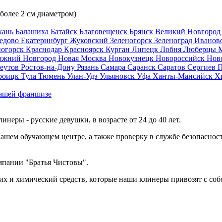
 более 2 см диаметром)
хань
Балашиха
Батайск
Благовещенск
Брянск
Великий Новгоро
едово
Екатеринбург
Жуковский
Зеленогорск
Зеленоград
Иванов
ногорск
Краснодар
Красноярск
Курган
Липецк
Лобня
Люберцы
ижний Новгород
Новая Москва
Новокузнецк
Новороссийск
Нов
еутов
Ростов-на-Дону
Рязань
Самара
Саранск
Саратов
Сергиев 
роицк
Тула
Тюмень
Улан-Удэ
Ульяновск
Уфа
Ханты-Мансийск
Х
ашей франшизе
еры - русские девушки, в возрасте от 24 до 40 лет.
ашем обучающем центре, а также проверку в службе безопасност
мпании "Братья Чистовы".
х и химический средств, которые наши клинеры привозят с соб