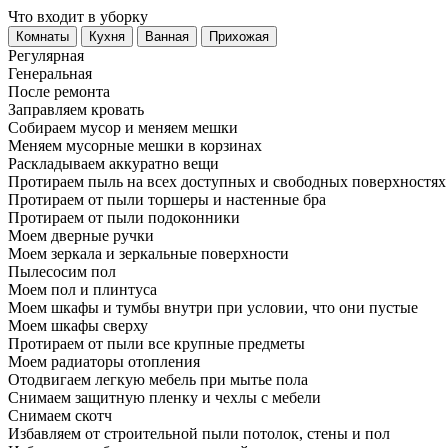
Что входит в уборку
Регу­лярная
Гене­ральная
После ремонта
Заправляем кровать
Собираем мусор и меняем мешки
Меняем мусорные мешки в корзинах
Раскладываем аккуратно вещи
Протираем пыль на всех доступных и свободных поверхностях
Протираем от пыли торшеры и настенные бра
Протираем от пыли подоконники
Моем дверные ручки
Моем зеркала и зеркальные поверхности
Пылесосим пол
Моем пол и плинтуса
Моем шкафы и тумбы внутри при условии, что они пустые
Моем шкафы сверху
Протираем от пыли все крупные предметы
Моем радиаторы отопления
Отодвигаем легкую мебель при мытье пола
Снимаем защитную пленку и чехлы с мебели
Снимаем скотч
Избавляем от строительной пыли потолок, стены и пол