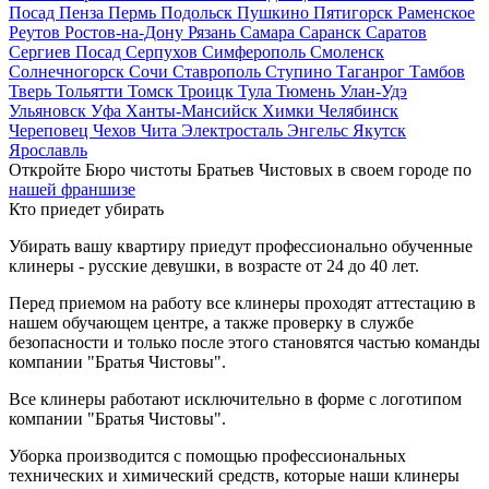
Посад
Пенза
Пермь
Подольск
Пушкино
Пятигорск
Раменское
Реутов
Ростов-на-Дону
Рязань
Самара
Саранск
Саратов
Сергиев Посад
Серпухов
Симферополь
Смоленск
Солнечногорск
Сочи
Ставрополь
Ступино
Таганрог
Тамбов
Тверь
Тольятти
Томск
Троицк
Тула
Тюмень
Улан-Удэ
Ульяновск
Уфа
Ханты-Мансийск
Химки
Челябинск
Череповец
Чехов
Чита
Электросталь
Энгельс
Якутск
Ярославль
Откройте Бюро чистоты Братьев Чистовых в своем городе по
нашей франшизе
Кто приедет убирать
Убирать вашу квартиру приедут профессионально обученные
клинеры - русские девушки, в возрасте от 24 до 40 лет.
Перед приемом на работу все клинеры проходят аттестацию в
нашем обучающем центре, а также проверку в службе
безопасности и только после этого становятся частью команды
компании "Братья Чистовы".
Все клинеры работают исключительно в форме с логотипом
компании "Братья Чистовы".
Уборка производится с помощью профессиональных
технических и химический средств, которые наши клинеры