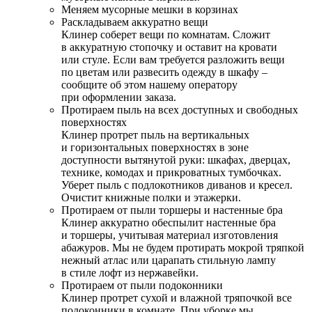
Меняем мусорные мешки в корзинах
Раскладываем аккуратно вещи
Клинер соберет вещи по комнатам. Сложит
в аккуратную стопочку и оставит на кровати
или стуле. Если вам требуется разложить вещи
по цветам или развесить одежду в шкафу –
сообщите об этом нашему оператору
при оформлении заказа.
Протираем пыль на всех доступных и свободных
поверхностях
Клинер протрет пыль на вертикальных
и горизонтальных поверхностях в зоне
доступности вытянутой руки: шкафах, дверцах,
технике, комодах и прикроватных тумбочках.
Уберет пыль с подлокотников диванов и кресел.
Очистит книжные полки и этажерки.
Протираем от пыли торшеры и настенные бра
Клинер аккуратно обеспылит настенные бра
и торшеры, учитывая материал изготовления
абажуров. Мы не будем протирать мокрой тряпкой
нежный атлас или царапать стильную лампу
в стиле лофт из нержавейки.
Протираем от пыли подоконники
Клинер протрет сухой и влажной тряпочкой все
подоконники в комнате. При уборке мы