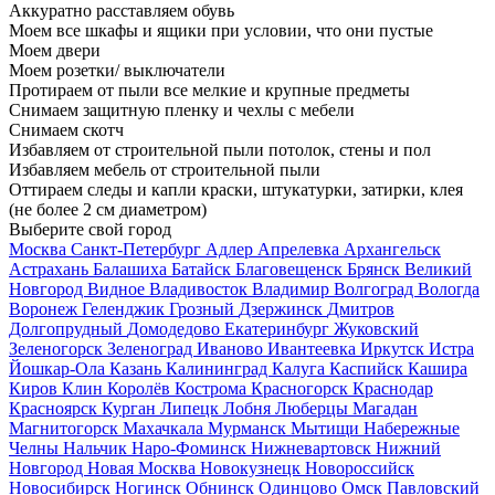
Аккуратно расставляем обувь
Моем все шкафы и ящики при условии, что они пустые
Моем двери
Моем розетки/ выключатели
Протираем от пыли все мелкие и крупные предметы
Снимаем защитную пленку и чехлы с мебели
Снимаем скотч
Избавляем от строительной пыли потолок, стены и пол
Избавляем мебель от строительной пыли
Оттираем следы и капли краски, штукатурки, затирки, клея
(не более 2 см диаметром)
Выберите свой город
Москва
Санкт-Петербург
Адлер
Апрелевка
Архангельск
Астрахань
Балашиха
Батайск
Благовещенск
Брянск
Великий
Новгород
Видное
Владивосток
Владимир
Волгоград
Вологда
Воронеж
Геленджик
Грозный
Дзержинск
Дмитров
Долгопрудный
Домодедово
Екатеринбург
Жуковский
Зеленогорск
Зеленоград
Иваново
Ивантеевка
Иркутск
Истра
Йошкар-Ола
Казань
Калининград
Калуга
Каспийск
Кашира
Киров
Клин
Королёв
Кострома
Красногорск
Краснодар
Красноярск
Курган
Липецк
Лобня
Люберцы
Магадан
Магнитогорск
Махачкала
Мурманск
Мытищи
Набережные
Челны
Нальчик
Наро-Фоминск
Нижневартовск
Нижний
Новгород
Новая Москва
Новокузнецк
Новороссийск
Новосибирск
Ногинск
Обнинск
Одинцово
Омск
Павловский