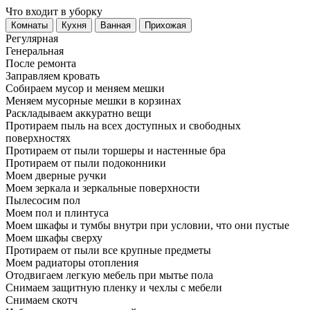
Что входит в уборку
Регу­лярная
Гене­ральная
После ремонта
Заправляем кровать
Собираем мусор и меняем мешки
Меняем мусорные мешки в корзинах
Раскладываем аккуратно вещи
Протираем пыль на всех доступных и свободных
поверхностях
Протираем от пыли торшеры и настенные бра
Протираем от пыли подоконники
Моем дверные ручки
Моем зеркала и зеркальные поверхности
Пылесосим пол
Моем пол и плинтуса
Моем шкафы и тумбы внутри при условии, что они пустые
Моем шкафы сверху
Протираем от пыли все крупные предметы
Моем радиаторы отопления
Отодвигаем легкую мебель при мытье пола
Снимаем защитную пленку и чехлы с мебели
Снимаем скотч