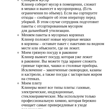
Клинер соберет мусор в помещении, сложит
в мешки и вынесет в мусоропровод. (Есть
ограничения по объему). Если вы сортируете
отходы – сообщите об этом оператору перед
уборкой. В этом случае сотрудник подготовит
пакеты с отсортированным мусором
для дальнейшей утилизации.
Меняем пакеты в мусорных корзинах
Клинер положит новые мусорные мешки
в корзины – оставьте пакет с пакетами на видном
месте или объясните, где он лежит.
Моем грязную посуду в раковине
Клинер вымоет посуду, которая уже лежит
в раковине. Вы можете туда заранее сложить
грязные тарелки, чашки и столовые приборы.
Исключение – закопченные сковородки, казаны
и кастрюли, а также посуда с застарелым жиром
на стенках.
Моем плиту
Клинеры моют все типы плиты: газовые,
электрические, индукционные,
стеклокерамические. Мы используем только
профессиональную химию, которая бережно
очищает самые привередливые в уходе