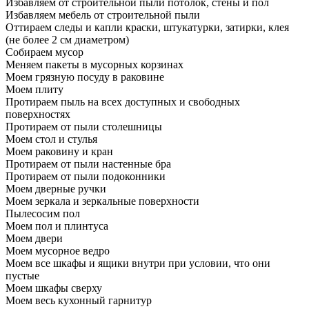
Избавляем от строительной пыли потолок, стены и пол
Избавляем мебель от строительной пыли
Оттираем следы и капли краски, штукатурки, затирки, клея
(не более 2 см диаметром)
Собираем мусор
Меняем пакеты в мусорных корзинах
Моем грязную посуду в раковине
Моем плиту
Протираем пыль на всех доступных и свободных
поверхностях
Протираем от пыли столешницы
Моем стол и стулья
Моем раковину и кран
Протираем от пыли настенные бра
Протираем от пыли подоконники
Моем дверные ручки
Моем зеркала и зеркальные поверхности
Пылесосим пол
Моем пол и плинтуса
Моем двери
Моем мусорное ведро
Моем все шкафы и ящики внутри при условии, что они
пустые
Моем шкафы сверху
Моем весь кухонный гарнитур