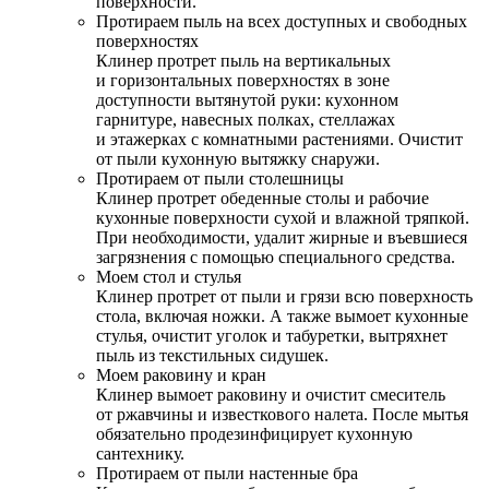
поверхности.
Протираем пыль на всех доступных и свободных
поверхностях
Клинер протрет пыль на вертикальных
и горизонтальных поверхностях в зоне
доступности вытянутой руки: кухонном
гарнитуре, навесных полках, стеллажах
и этажерках с комнатными растениями. Очистит
от пыли кухонную вытяжку снаружи.
Протираем от пыли столешницы
Клинер протрет обеденные столы и рабочие
кухонные поверхности сухой и влажной тряпкой.
При необходимости, удалит жирные и въевшиеся
загрязнения с помощью специального средства.
Моем стол и стулья
Клинер протрет от пыли и грязи всю поверхность
стола, включая ножки. А также вымоет кухонные
стулья, очистит уголок и табуретки, вытряхнет
пыль из текстильных сидушек.
Моем раковину и кран
Клинер вымоет раковину и очистит смеситель
от ржавчины и известкового налета. После мытья
обязательно продезинфицирует кухонную
сантехнику.
Протираем от пыли настенные бра