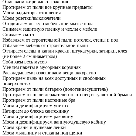
Отмываем жировые отложения
Протираем от пыли все крупные предметы
Моем радиаторы отопления
Моем розетки/выключатели
Отодвигаем легкую мебель при мытье пола
Снимаем защитную пленку и чехлы с мебели
Снимаем скотч
Избавляем от строительной пыли потолок, стены и пол
Избавляем мебель от строительной пыли
Оттираем следы и капли краски, штукатурки, затирки, клея
(не более 2 см диаметром)
Собираем весь мусор
Меняем пакеты в мусорных корзинах
Раскладываем/ развешиваем вещи аккуратно
Протираем пыль на всех доступных и свободных
поверхностях
Протираем от пыли батарею (полотенцесушитель)
Протираем от пыли держатели полотенец и туалетной бумаги
Протираем от пыли настенные бра
Моем и дезинфицируем унитаз
Натираем до блеска сантехнику
Моем и дезинфицируем раковину
Моем и дезинфицируем ванную/душевую кабину
Моем краны и душевые лейки
Моем мыльницу и стаканы под щетки