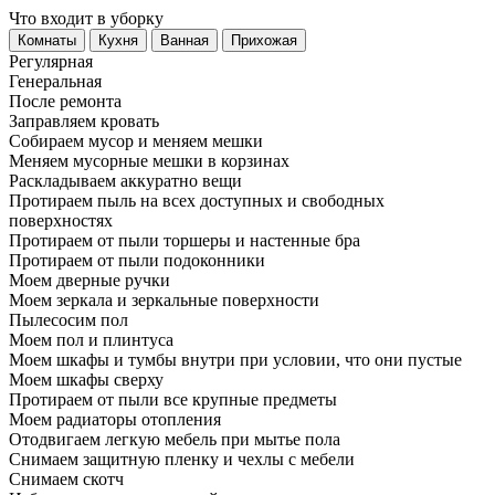
Что входит в уборку
Регу­лярная
Гене­ральная
После ремонта
Заправляем кровать
Собираем мусор и меняем мешки
Меняем мусорные мешки в корзинах
Раскладываем аккуратно вещи
Протираем пыль на всех доступных и свободных
поверхностях
Протираем от пыли торшеры и настенные бра
Протираем от пыли подоконники
Моем дверные ручки
Моем зеркала и зеркальные поверхности
Пылесосим пол
Моем пол и плинтуса
Моем шкафы и тумбы внутри при условии, что они пустые
Моем шкафы сверху
Протираем от пыли все крупные предметы
Моем радиаторы отопления
Отодвигаем легкую мебель при мытье пола
Снимаем защитную пленку и чехлы с мебели
Снимаем скотч