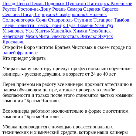
Посад
Пенза
Пермь
Подольск
Пушкино
Пятигорск
Раменское
Реутов
Ростов-на-Дону
Рязань
Самара
Саранск
Саратов
Сергиев Посад
Серпухов
Симферополь
Смоленск
Солнечногорск
Сочи
Ставрополь
Ступино
Таганрог
Тамбов
Тверь
Тольятти
Томск
Троицк
Тула
Тюмень
Улан-Удэ
Ульяновск
Уфа
Ханты-Мансийск
Химки
Челябинск
Череповец
Чехов
Чита
Электросталь
Энгельс
Якутск
Ярославль
Откройте Бюро чистоты Братьев Чистовых в своем городе по
нашей франшизе
Кто приедет убирать
Убирать вашу квартиру приедут профессионально обученные
клинеры - русские девушки, в возрасте от 24 до 40 лет.
Перед приемом на работу все клинеры проходят аттестацию в
нашем обучающем центре, а также проверку в службе
безопасности и только после этого становятся частью команды
компании "Братья Чистовы".
Все клинеры работают исключительно в форме с логотипом
компании "Братья Чистовы".
Уборка производится с помощью профессиональных
технических и химический средств, которые наши клинеры