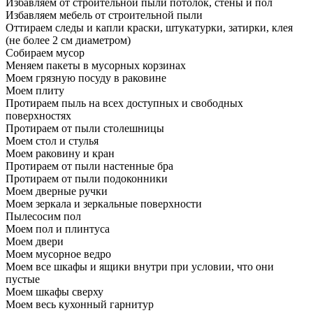
Избавляем от строительной пыли потолок, стены и пол
Избавляем мебель от строительной пыли
Оттираем следы и капли краски, штукатурки, затирки, клея
(не более 2 см диаметром)
Собираем мусор
Меняем пакеты в мусорных корзинах
Моем грязную посуду в раковине
Моем плиту
Протираем пыль на всех доступных и свободных
поверхностях
Протираем от пыли столешницы
Моем стол и стулья
Моем раковину и кран
Протираем от пыли настенные бра
Протираем от пыли подоконники
Моем дверные ручки
Моем зеркала и зеркальные поверхности
Пылесосим пол
Моем пол и плинтуса
Моем двери
Моем мусорное ведро
Моем все шкафы и ящики внутри при условии, что они
пустые
Моем шкафы сверху
Моем весь кухонный гарнитур