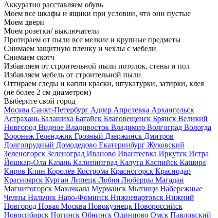
Аккуратно расставляем обувь
Моем все шкафы и ящики при условии, что они пустые
Моем двери
Моем розетки/ выключатели
Протираем от пыли все мелкие и крупные предметы
Снимаем защитную пленку и чехлы с мебели
Снимаем скотч
Избавляем от строительной пыли потолок, стены и пол
Избавляем мебель от строительной пыли
Оттираем следы и капли краски, штукатурки, затирки, клея
(не более 2 см диаметром)
Выберите свой город
Москва
Санкт-Петербург
Адлер
Апрелевка
Архангельск
Астрахань
Балашиха
Батайск
Благовещенск
Брянск
Великий
Новгород
Видное
Владивосток
Владимир
Волгоград
Вологда
Воронеж
Геленджик
Грозный
Дзержинск
Дмитров
Долгопрудный
Домодедово
Екатеринбург
Жуковский
Зеленогорск
Зеленоград
Иваново
Ивантеевка
Иркутск
Истра
Йошкар-Ола
Казань
Калининград
Калуга
Каспийск
Кашира
Киров
Клин
Королёв
Кострома
Красногорск
Краснодар
Красноярск
Курган
Липецк
Лобня
Люберцы
Магадан
Магнитогорск
Махачкала
Мурманск
Мытищи
Набережные
Челны
Нальчик
Наро-Фоминск
Нижневартовск
Нижний
Новгород
Новая Москва
Новокузнецк
Новороссийск
Новосибирск
Ногинск
Обнинск
Одинцово
Омск
Павловский