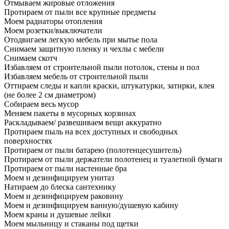
Отмываем жировые отложения
Протираем от пыли все крупные предметы
Моем радиаторы отопления
Моем розетки/выключатели
Отодвигаем легкую мебель при мытье пола
Снимаем защитную пленку и чехлы с мебели
Снимаем скотч
Избавляем от строительной пыли потолок, стены и пол
Избавляем мебель от строительной пыли
Оттираем следы и капли краски, штукатурки, затирки, клея
(не более 2 см диаметром)
Собираем весь мусор
Меняем пакеты в мусорных корзинах
Раскладываем/ развешиваем вещи аккуратно
Протираем пыль на всех доступных и свободных
поверхностях
Протираем от пыли батарею (полотенцесушитель)
Протираем от пыли держатели полотенец и туалетной бумаги
Протираем от пыли настенные бра
Моем и дезинфицируем унитаз
Натираем до блеска сантехнику
Моем и дезинфицируем раковину
Моем и дезинфицируем ванную/душевую кабину
Моем краны и душевые лейки
Моем мыльницу и стаканы под щетки