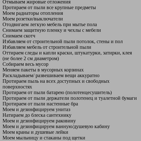
Отмываем жировые отложения
Протираем от пыли все крупные предметы
Моем радиаторы отопления
Моем розетки/выключатели
Отодвигаем легкую мебель при мытье пола
Снимаем защитную пленку и чехлы с мебели
Снимаем скотч
Избавляем от строительной пыли потолок, стены и пол
Избавляем мебель от строительной пыли
Оттираем следы и капли краски, штукатурки, затирки, клея
(не более 2 см диаметром)
Собираем весь мусор
Меняем пакеты в мусорных корзинах
Раскладываем/ развешиваем вещи аккуратно
Протираем пыль на всех доступных и свободных
поверхностях
Протираем от пыли батарею (полотенцесушитель)
Протираем от пыли держатели полотенец и туалетной бумаги
Протираем от пыли настенные бра
Моем и дезинфицируем унитаз
Натираем до блеска сантехнику
Моем и дезинфицируем раковину
Моем и дезинфицируем ванную/душевую кабину
Моем краны и душевые лейки
Моем мыльницу и стаканы под щетки