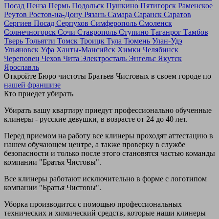
Посад
Пенза
Пермь
Подольск
Пушкино
Пятигорск
Раменское
Реутов
Ростов-на-Дону
Рязань
Самара
Саранск
Саратов
Сергиев Посад
Серпухов
Симферополь
Смоленск
Солнечногорск
Сочи
Ставрополь
Ступино
Таганрог
Тамбов
Тверь
Тольятти
Томск
Троицк
Тула
Тюмень
Улан-Удэ
Ульяновск
Уфа
Ханты-Мансийск
Химки
Челябинск
Череповец
Чехов
Чита
Электросталь
Энгельс
Якутск
Ярославль
Откройте Бюро чистоты Братьев Чистовых в своем городе по
нашей франшизе
Кто приедет убирать
Убирать вашу квартиру приедут профессионально обученные
клинеры - русские девушки, в возрасте от 24 до 40 лет.
Перед приемом на работу все клинеры проходят аттестацию в
нашем обучающем центре, а также проверку в службе
безопасности и только после этого становятся частью команды
компании "Братья Чистовы".
Все клинеры работают исключительно в форме с логотипом
компании "Братья Чистовы".
Уборка производится с помощью профессиональных
технических и химический средств, которые наши клинеры