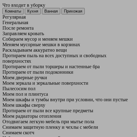
Что входит в уборку
Регу­лярная
Гене­ральная
После ремонта
Заправляем кровать
Собираем мусор и меняем мешки
Меняем мусорные мешки в корзинах
Раскладываем аккуратно вещи
Протираем пыль на всех доступных и свободных
поверхностях
Протираем от пыли торшеры и настенные бра
Протираем от пыли подоконники
Моем дверные ручки
Моем зеркала и зеркальные поверхности
Пылесосим пол
Моем пол и плинтуса
Моем шкафы и тумбы внутри при условии, что они пустые
Моем шкафы сверху
Протираем от пыли все крупные предметы
Моем радиаторы отопления
Отодвигаем легкую мебель при мытье пола
Снимаем защитную пленку и чехлы с мебели
Снимаем скотч