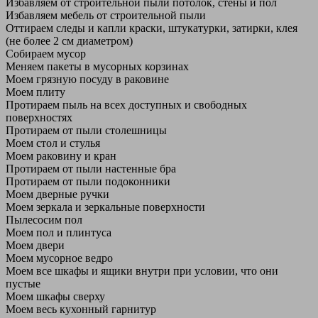
Избавляем от строительной пыли потолок, стены и пол
Избавляем мебель от строительной пыли
Оттираем следы и капли краски, штукатурки, затирки, клея
(не более 2 см диаметром)
Собираем мусор
Меняем пакеты в мусорных корзинах
Моем грязную посуду в раковине
Моем плиту
Протираем пыль на всех доступных и свободных
поверхностях
Протираем от пыли столешницы
Моем стол и стулья
Моем раковину и кран
Протираем от пыли настенные бра
Протираем от пыли подоконники
Моем дверные ручки
Моем зеркала и зеркальные поверхности
Пылесосим пол
Моем пол и плинтуса
Моем двери
Моем мусорное ведро
Моем все шкафы и ящики внутри при условии, что они
пустые
Моем шкафы сверху
Моем весь кухонный гарнитур