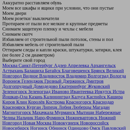
Аккуратно расставляем обувь
Моем все шкафы и ящики при условии, что они пустые
Моем двери
Моем розетки/ выключатели
Протираем от пыли все мелкие и крупные предметы
Снимаем защитную пленку и чехлы с мебели
Снимаем скотч
Избавляем от строительной пыли потолок, стены и пол
Избавляем мебель от строительной пыли
Оттираем следы и капли краски, штукатурки, затирки, клея
(не более 2 см диаметром)
Выберите свой город
Москва
Санкт-Петербург
Адлер
Апрелевка
Архангельск
Астрахань
Балашиха
Батайск
Благовещенск
Брянск
Великий
Новгород
Видное
Владивосток
Владимир
Волгоград
Вологда
Воронеж
Геленджик
Грозный
Дзержинск
Дмитров
Долгопрудный
Домодедово
Екатеринбург
Жуковский
Зеленогорск
Зеленоград
Иваново
Ивантеевка
Иркутск
Истра
Йошкар-Ола
Казань
Калининград
Калуга
Каспийск
Кашира
Киров
Клин
Королёв
Кострома
Красногорск
Краснодар
Красноярск
Курган
Липецк
Лобня
Люберцы
Магадан
Магнитогорск
Махачкала
Мурманск
Мытищи
Набережные
Челны
Нальчик
Наро-Фоминск
Нижневартовск
Нижний
Новгород
Новая Москва
Новокузнецк
Новороссийск
Новосибирск
Ногинск
Обнинск
Одинцово
Омск
Павловский