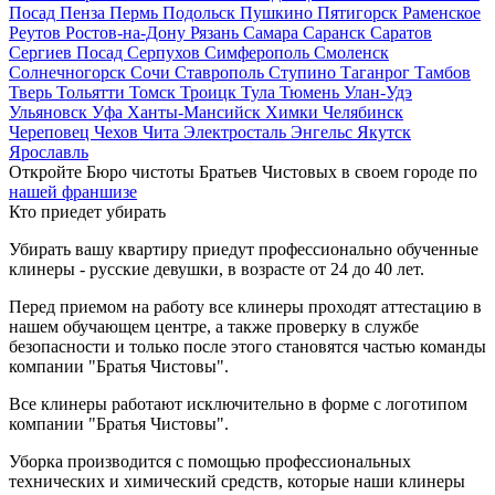
Посад
Пенза
Пермь
Подольск
Пушкино
Пятигорск
Раменское
Реутов
Ростов-на-Дону
Рязань
Самара
Саранск
Саратов
Сергиев Посад
Серпухов
Симферополь
Смоленск
Солнечногорск
Сочи
Ставрополь
Ступино
Таганрог
Тамбов
Тверь
Тольятти
Томск
Троицк
Тула
Тюмень
Улан-Удэ
Ульяновск
Уфа
Ханты-Мансийск
Химки
Челябинск
Череповец
Чехов
Чита
Электросталь
Энгельс
Якутск
Ярославль
Откройте Бюро чистоты Братьев Чистовых в своем городе по
нашей франшизе
Кто приедет убирать
Убирать вашу квартиру приедут профессионально обученные
клинеры - русские девушки, в возрасте от 24 до 40 лет.
Перед приемом на работу все клинеры проходят аттестацию в
нашем обучающем центре, а также проверку в службе
безопасности и только после этого становятся частью команды
компании "Братья Чистовы".
Все клинеры работают исключительно в форме с логотипом
компании "Братья Чистовы".
Уборка производится с помощью профессиональных
технических и химический средств, которые наши клинеры