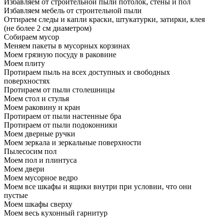
Избавляем от строительной пыли потолок, стены и пол
Избавляем мебель от строительной пыли
Оттираем следы и капли краски, штукатурки, затирки, клея
(не более 2 см диаметром)
Собираем мусор
Меняем пакеты в мусорных корзинах
Моем грязную посуду в раковине
Моем плиту
Протираем пыль на всех доступных и свободных
поверхностях
Протираем от пыли столешницы
Моем стол и стулья
Моем раковину и кран
Протираем от пыли настенные бра
Протираем от пыли подоконники
Моем дверные ручки
Моем зеркала и зеркальные поверхности
Пылесосим пол
Моем пол и плинтуса
Моем двери
Моем мусорное ведро
Моем все шкафы и ящики внутри при условии, что они
пустые
Моем шкафы сверху
Моем весь кухонный гарнитур