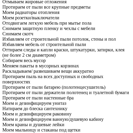
Отмываем жировые отложения
Протираем от пыли все крупные предметы
Моем радиаторы отопления
Моем розетки/выключатели
Отодвигаем легкую мебель при мытье пола
Снимаем защитную пленку и чехлы с мебели
Снимаем скотч
Избавляем от строительной пыли потолок, стены и пол
Избавляем мебель от строительной пыли
Оттираем следы и капли краски, штукатурки, затирки, клея
(не более 2 см диаметром)
Собираем весь мусор
Меняем пакеты в мусорных корзинах
Раскладываем/ развешиваем вещи аккуратно
Протираем пыль на всех доступных и свободных
поверхностях
Протираем от пыли батарею (полотенцесушитель)
Протираем от пыли держатели полотенец и туалетной бумаги
Протираем от пыли настенные бра
Моем и дезинфицируем унитаз
Натираем до блеска сантехнику
Моем и дезинфицируем раковину
Моем и дезинфицируем ванную/душевую кабину
Моем краны и душевые лейки
Моем мыльницу и стаканы под щетки