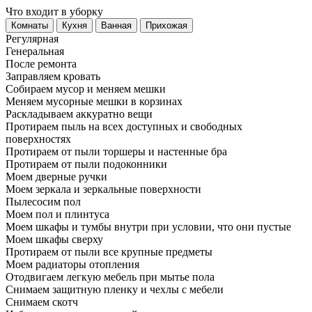
Что входит в уборку
Регу­лярная
Гене­ральная
После ремонта
Заправляем кровать
Собираем мусор и меняем мешки
Меняем мусорные мешки в корзинах
Раскладываем аккуратно вещи
Протираем пыль на всех доступных и свободных
поверхностях
Протираем от пыли торшеры и настенные бра
Протираем от пыли подоконники
Моем дверные ручки
Моем зеркала и зеркальные поверхности
Пылесосим пол
Моем пол и плинтуса
Моем шкафы и тумбы внутри при условии, что они пустые
Моем шкафы сверху
Протираем от пыли все крупные предметы
Моем радиаторы отопления
Отодвигаем легкую мебель при мытье пола
Снимаем защитную пленку и чехлы с мебели
Снимаем скотч