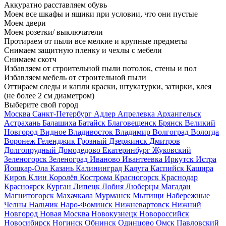
Аккуратно расставляем обувь
Моем все шкафы и ящики при условии, что они пустые
Моем двери
Моем розетки/ выключатели
Протираем от пыли все мелкие и крупные предметы
Снимаем защитную пленку и чехлы с мебели
Снимаем скотч
Избавляем от строительной пыли потолок, стены и пол
Избавляем мебель от строительной пыли
Оттираем следы и капли краски, штукатурки, затирки, клея
(не более 2 см диаметром)
Выберите свой город
Москва
Санкт-Петербург
Адлер
Апрелевка
Архангельск
Астрахань
Балашиха
Батайск
Благовещенск
Брянск
Великий
Новгород
Видное
Владивосток
Владимир
Волгоград
Вологда
Воронеж
Геленджик
Грозный
Дзержинск
Дмитров
Долгопрудный
Домодедово
Екатеринбург
Жуковский
Зеленогорск
Зеленоград
Иваново
Ивантеевка
Иркутск
Истра
Йошкар-Ола
Казань
Калининград
Калуга
Каспийск
Кашира
Киров
Клин
Королёв
Кострома
Красногорск
Краснодар
Красноярск
Курган
Липецк
Лобня
Люберцы
Магадан
Магнитогорск
Махачкала
Мурманск
Мытищи
Набережные
Челны
Нальчик
Наро-Фоминск
Нижневартовск
Нижний
Новгород
Новая Москва
Новокузнецк
Новороссийск
Новосибирск
Ногинск
Обнинск
Одинцово
Омск
Павловский