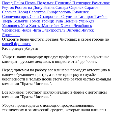
Посад
Пенза
Пермь
Подольск
Пушкино
Пятигорск
Раменское
Реутов
Ростов-на-Дону
Рязань
Самара
Саранск
Саратов
Сергиев Посад
Серпухов
Симферополь
Смоленск
Солнечногорск
Сочи
Ставрополь
Ступино
Таганрог
Тамбов
Тверь
Тольятти
Томск
Троицк
Тула
Тюмень
Улан-Удэ
Ульяновск
Уфа
Ханты-Мансийск
Химки
Челябинск
Череповец
Чехов
Чита
Электросталь
Энгельс
Якутск
Ярославль
Откройте Бюро чистоты Братьев Чистовых в своем городе по
нашей франшизе
Кто приедет убирать
Убирать вашу квартиру приедут профессионально обученные
клинеры - русские девушки, в возрасте от 24 до 40 лет.
Перед приемом на работу все клинеры проходят аттестацию в
нашем обучающем центре, а также проверку в службе
безопасности и только после этого становятся частью команды
компании "Братья Чистовы".
Все клинеры работают исключительно в форме с логотипом
компании "Братья Чистовы".
Уборка производится с помощью профессиональных
технических и химический средств, которые наши клинеры