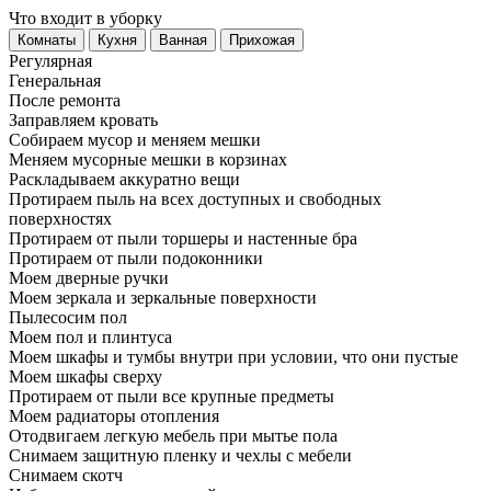
Что входит в уборку
Регу­лярная
Гене­ральная
После ремонта
Заправляем кровать
Собираем мусор и меняем мешки
Меняем мусорные мешки в корзинах
Раскладываем аккуратно вещи
Протираем пыль на всех доступных и свободных
поверхностях
Протираем от пыли торшеры и настенные бра
Протираем от пыли подоконники
Моем дверные ручки
Моем зеркала и зеркальные поверхности
Пылесосим пол
Моем пол и плинтуса
Моем шкафы и тумбы внутри при условии, что они пустые
Моем шкафы сверху
Протираем от пыли все крупные предметы
Моем радиаторы отопления
Отодвигаем легкую мебель при мытье пола
Снимаем защитную пленку и чехлы с мебели
Снимаем скотч