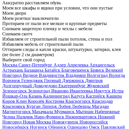
Аккуратно расставляем обувь
Моем все шкафы и ящики при условии, что они пустые
Моем двери
Моем розетки/ выключатели
Протираем от пыли все мелкие и крупные предметы
Снимаем защитную пленку и чехлы с мебели
Снимаем скотч
Избавляем от строительной пыли потолок, стены и пол
Избавляем мебель от строительной пыли
Оттираем следы и капли краски, штукатурки, затирки, клея
(не более 2 см диаметром)
Выберите свой город
Москва
Санкт-Петербург
Адлер
Апрелевка
Архангельск
Астрахань
Балашиха
Батайск
Благовещенск
Брянск
Великий
Новгород
Видное
Владивосток
Владимир
Волгоград
Вологда
Воронеж
Геленджик
Грозный
Дзержинск
Дмитров
Долгопрудный
Домодедово
Екатеринбург
Жуковский
Зеленогорск
Зеленоград
Иваново
Ивантеевка
Иркутск
Истра
Йошкар-Ола
Казань
Калининград
Калуга
Каспийск
Кашира
Киров
Клин
Королёв
Кострома
Красногорск
Краснодар
Красноярск
Курган
Липецк
Лобня
Люберцы
Магадан
Магнитогорск
Махачкала
Мурманск
Мытищи
Набережные
Челны
Нальчик
Наро-Фоминск
Нижневартовск
Нижний
Новгород
Новая Москва
Новокузнецк
Новороссийск
Новосибирск
Ногинск
Обнинск
Одинцово
Омск
Павловский