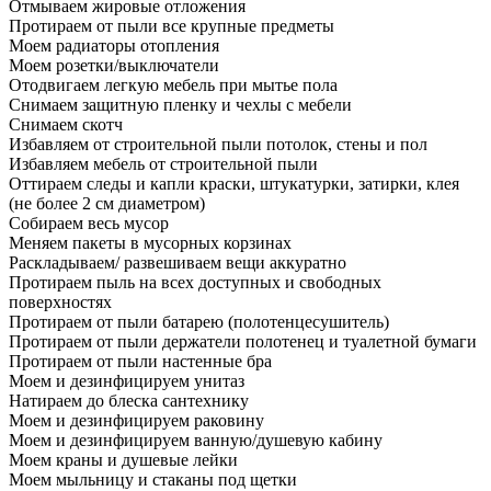
Отмываем жировые отложения
Протираем от пыли все крупные предметы
Моем радиаторы отопления
Моем розетки/выключатели
Отодвигаем легкую мебель при мытье пола
Снимаем защитную пленку и чехлы с мебели
Снимаем скотч
Избавляем от строительной пыли потолок, стены и пол
Избавляем мебель от строительной пыли
Оттираем следы и капли краски, штукатурки, затирки, клея
(не более 2 см диаметром)
Собираем весь мусор
Меняем пакеты в мусорных корзинах
Раскладываем/ развешиваем вещи аккуратно
Протираем пыль на всех доступных и свободных
поверхностях
Протираем от пыли батарею (полотенцесушитель)
Протираем от пыли держатели полотенец и туалетной бумаги
Протираем от пыли настенные бра
Моем и дезинфицируем унитаз
Натираем до блеска сантехнику
Моем и дезинфицируем раковину
Моем и дезинфицируем ванную/душевую кабину
Моем краны и душевые лейки
Моем мыльницу и стаканы под щетки