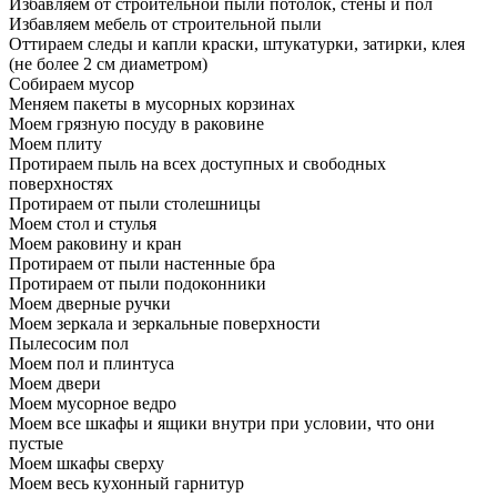
Избавляем от строительной пыли потолок, стены и пол
Избавляем мебель от строительной пыли
Оттираем следы и капли краски, штукатурки, затирки, клея
(не более 2 см диаметром)
Собираем мусор
Меняем пакеты в мусорных корзинах
Моем грязную посуду в раковине
Моем плиту
Протираем пыль на всех доступных и свободных
поверхностях
Протираем от пыли столешницы
Моем стол и стулья
Моем раковину и кран
Протираем от пыли настенные бра
Протираем от пыли подоконники
Моем дверные ручки
Моем зеркала и зеркальные поверхности
Пылесосим пол
Моем пол и плинтуса
Моем двери
Моем мусорное ведро
Моем все шкафы и ящики внутри при условии, что они
пустые
Моем шкафы сверху
Моем весь кухонный гарнитур