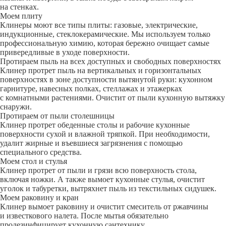
на стенках.
Моем плиту
Клинеры моют все типы плиты: газовые, электрические,
индукционные, стеклокерамические. Мы используем только
профессиональную химию, которая бережно очищает самые
привередливые в уходе поверхности.
Протираем пыль на всех доступных и свободных поверхностях
Клинер протрет пыль на вертикальных и горизонтальных
поверхностях в зоне доступности вытянутой руки: кухонном
гарнитуре, навесных полках, стеллажах и этажерках
с комнатными растениями. Очистит от пыли кухонную вытяжку
снаружи.
Протираем от пыли столешницы
Клинер протрет обеденные столы и рабочие кухонные
поверхности сухой и влажной тряпкой. При необходимости,
удалит жирные и въевшиеся загрязнения с помощью
специального средства.
Моем стол и стулья
Клинер протрет от пыли и грязи всю поверхность стола,
включая ножки. А также вымоет кухонные стулья, очистит
уголок и табуретки, вытряхнет пыль из текстильных сидушек.
Моем раковину и кран
Клинер вымоет раковину и очистит смеситель от ржавчины
и известкового налета. После мытья обязательно
продезинфицирует кухонную сантехнику.