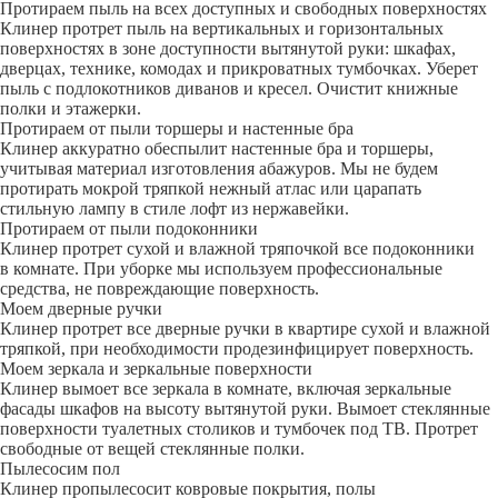
Протираем пыль на всех доступных и свободных поверхностях
Клинер протрет пыль на вертикальных и горизонтальных
поверхностях в зоне доступности вытянутой руки: шкафах,
дверцах, технике, комодах и прикроватных тумбочках. Уберет
пыль с подлокотников диванов и кресел. Очистит книжные
полки и этажерки.
Протираем от пыли торшеры и настенные бра
Клинер аккуратно обеспылит настенные бра и торшеры,
учитывая материал изготовления абажуров. Мы не будем
протирать мокрой тряпкой нежный атлас или царапать
стильную лампу в стиле лофт из нержавейки.
Протираем от пыли подоконники
Клинер протрет сухой и влажной тряпочкой все подоконники
в комнате. При уборке мы используем профессиональные
средства, не повреждающие поверхность.
Моем дверные ручки
Клинер протрет все дверные ручки в квартире сухой и влажной
тряпкой, при необходимости продезинфицирует поверхность.
Моем зеркала и зеркальные поверхности
Клинер вымоет все зеркала в комнате, включая зеркальные
фасады шкафов на высоту вытянутой руки. Вымоет стеклянные
поверхности туалетных столиков и тумбочек под ТВ. Протрет
свободные от вещей стеклянные полки.
Пылесосим пол
Клинер пропылесосит ковровые покрытия, полы