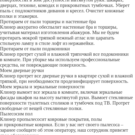
дверцах, технике, комодах и прикроватных тумбочках. Уберет
пыль с подлокотников диванов и кресел. Очистит книжные
полки и этажерки.
Протираем от пыли торшеры и настенные бра
Клинер аккуратно обеспылит настенные бра и торшеры,
учитывая материал изготовления абажуров. Мы не будем
протирать мокрой тряпкой нежный атлас или царапать
стильную лампу в стиле лофт из нержавейки.
Протираем от пыли подоконники
Клинер протрет сухой и влажной тряпочкой все подоконники
в комнате. При уборке мы используем профессиональные
средства, не повреждающие поверхность.
Моем дверные ручки
Клинер протрет все дверные ручки в квартире сухой и влажной
тряпкой, при необходимости продезинфицирует поверхность.
Моем зеркала и зеркальные поверхности
Клинер вымоет все зеркала в комнате, включая зеркальные
фасады шкафов на высоту вытянутой руки. Вымоет стеклянные
поверхности туалетных столиков и тумбочек под ТВ. Протрет
свободные от вещей стеклянные полки.
Пылесосим пол
Клинер пропылесосит ковровые покрытия, полы
и прикроватные коврики. Если у вас нет своего пылесоса –
заранее сообщите об этом оператору, наш сотрудник привезет