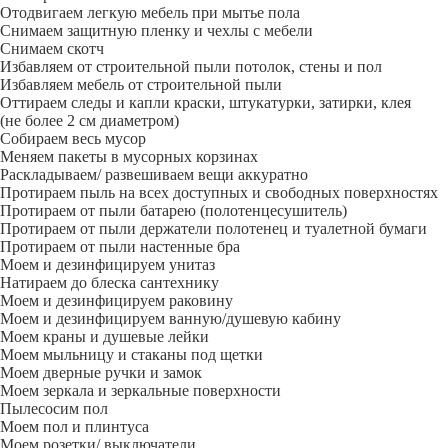
Отодвигаем легкую мебель при мытье пола
Снимаем защитную пленку и чехлы с мебели
Снимаем скотч
Избавляем от строительной пыли потолок, стены и пол
Избавляем мебель от строительной пыли
Оттираем следы и капли краски, штукатурки, затирки, клея
(не более 2 см диаметром)
Собираем весь мусор
Меняем пакеты в мусорных корзинах
Раскладываем/ развешиваем вещи аккуратно
Протираем пыль на всех доступных и свободных поверхностях
Протираем от пыли батарею (полотенцесушитель)
Протираем от пыли держатели полотенец и туалетной бумаги
Протираем от пыли настенные бра
Моем и дезинфицируем унитаз
Натираем до блеска сантехнику
Моем и дезинфицируем раковину
Моем и дезинфицируем ванную/душевую кабину
Моем краны и душевые лейки
Моем мыльницу и стаканы под щетки
Моем дверные ручки и замок
Моем зеркала и зеркальные поверхности
Пылесосим пол
Моем пол и плинтуса
Моем розетки/ выключатели