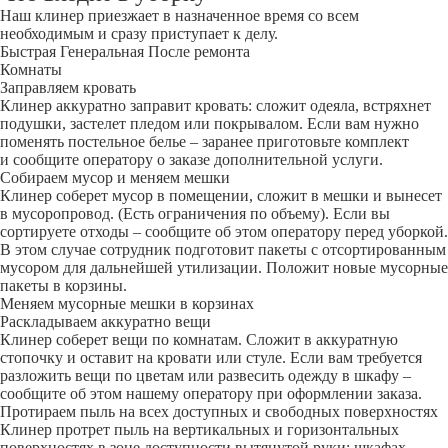
Наш клинер приезжает в назначенное время со всем
необходимым и сразу приступает к делу.
Быстрая
Генеральная
После ремонта
Комнаты
Заправляем кровать
Клинер аккуратно заправит кровать: сложит одеяла, встряхнет
подушки, застелет пледом или покрывалом. Если вам нужно
поменять постельное белье – заранее приготовьте комплект
и сообщите оператору о заказе дополнительной услуги.
Собираем мусор и меняем мешки
Клинер соберет мусор в помещении, сложит в мешки и вынесет
в мусоропровод. (Есть ограничения по объему). Если вы
сортируете отходы – сообщите об этом оператору перед уборкой.
В этом случае сотрудник подготовит пакеты с отсортированным
мусором для дальнейшей утилизации. Положит новые мусорные
пакеты в корзины.
Меняем мусорные мешки в корзинах
Раскладываем аккуратно вещи
Клинер соберет вещи по комнатам. Сложит в аккуратную
стопочку и оставит на кровати или стуле. Если вам требуется
разложить вещи по цветам или развесить одежду в шкафу –
сообщите об этом нашему оператору при оформлении заказа.
Протираем пыль на всех доступных и свободных поверхностях
Клинер протрет пыль на вертикальных и горизонтальных
поверхностях в зоне доступности вытянутой руки: шкафах,