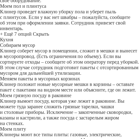
свое оборудование.
Моем пол и плинтуса
Клинер проведет влажную уборку пола и уберет пыль
с плинтусов. Если у вас нет швабры – пожалуйста, сообщите
об этом при оформлении заявки. Сотрудник привезет свой
инвентарь.
+ Ещё 7 опций
Скрыть
Кухня
Собираем мусор
Клинер соберет мусор в помещении, сложит в мешки и вынесет
в мусоропровод. (Есть ограничения по объему). Если вы
сортируете отходы – сообщите об этом оператору перед уборкой.
В этом случае сотрудник подготовит пакеты с отсортированным
мусором для дальнейшей утилизации.
Меняем пакеты в мусорных корзинах
Клинер положит новые мусорные мешки в корзины – оставьте
пакет с пакетами на видном месте или объясните, где он лежит.
Моем грязную посуду в раковине
Клинер вымоет посуду, которая уже лежит в раковине. Вы
можете туда заранее сложить грязные тарелки, чашки
и столовые приборы. Исключение – закопченные сковородки,
казаны и кастрюли, а также посуда с застарелым жиром
на стенках.
Моем плиту
Клинеры моют все типы плиты: газовые, электрические,