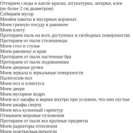
Оттираем следы и капли краски, штукатурки, затирки, клея
(не более 2 см диаметром)
Собираем мусор
Меняем пакеты в мусорных корзинах
Моем грязную посуду в раковине
Моем плиту
Протираем пыль на всех доступных и свободных поверхностях
Протираем от пыли столешницы
Моем стол и стулья
Моем раковину и кран
Протираем от пыли настенные бра
Протираем от пыли подоконники
Моем дверные ручки
Моем зеркала и зеркальные поверхности
Пылесосим пол
Моем пол и плинтуса
Моем двери
Моем мусорное ведро
Моем все шкафы и ящики внутри при условии, что они пустые
Моем шкафы сверху
Моем весь кухонный гарнитур
Отмываем жировые отложения
Протираем от пыли все крупные предметы
Моем радиаторы отопления
Моем розетки/выключатели