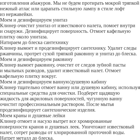
изготовления абажуров. Мы не будем протирать мокрой тряпкой
нежный атлас или царапать стильную лампу в стиле лофт
из нержавейки.
Моем и дезинфицируем унитаз
Клинер очистит унитаз от известкового налета, помоет внутри
и снаружи. Дезинфицирует поверхность. Отмоет кафельную
плитку около унитаза.
Натираем до блеска сантехнику
Клинер вымоет и продезинфицирует сантехнику. Удалит следы
ржавчины, протрет сухой тряпкой раковину и унитаз до блеска.
Моем и дезинфицируем раковину
Клинер вымоет раковину, очистит от следов зубной пасты
и мыльных разводов, удалит известковый налет. Отмоет
кафельную плитку вокруг.
Моем и дезинфицируем ванную/душевую кабину
Клинер тщательно отмоет ванну или душевую кабину, используя
специальные средства для очистки. Подберет щадящую
жидкость для акриловых поверхностей, чугунную ванну
очистит профессиональным раствором. После мытья
продезинфицирует сантехнические изделия.
Моем краны и душевые лейки
Клинер отмоет и насухо вытрет все хромированные
поверхности кранов и душевых леек. Уничтожит известковый
налет, сотрет разводы от хлорированной проточной воды.
Натрет металл до блеска.