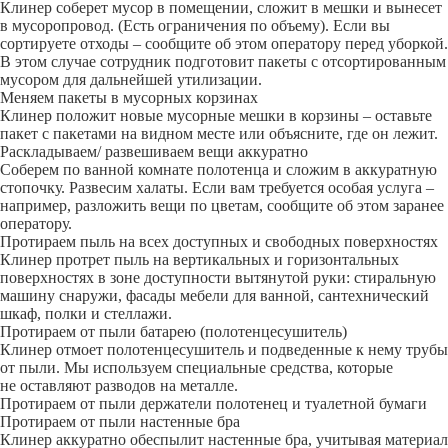
Клинер соберет мусор в помещении, сложит в мешки и вынесет
в мусоропровод. (Есть ограничения по объему). Если вы
сортируете отходы – сообщите об этом оператору перед уборкой.
В этом случае сотрудник подготовит пакеты с отсортированным
мусором для дальнейшей утилизации.
Меняем пакеты в мусорных корзинах
Клинер положит новые мусорные мешки в корзины – оставьте
пакет с пакетами на видном месте или объясните, где он лежит.
Раскладываем/ развешиваем вещи аккуратно
Соберем по ванной комнате полотенца и сложим в аккуратную
стопочку. Развесим халаты. Если вам требуется особая услуга –
например, разложить вещи по цветам, сообщите об этом заранее
оператору.
Протираем пыль на всех доступных и свободных поверхностях
Клинер протрет пыль на вертикальных и горизонтальных
поверхностях в зоне доступности вытянутой руки: стиральную
машину снаружи, фасады мебели для ванной, сантехнический
шкаф, полки и стеллажи.
Протираем от пыли батарею (полотенцесушитель)
Клинер отмоет полотенцесушитель и подведенные к нему трубы
от пыли. Мы используем специальные средства, которые
не оставляют разводов на металле.
Протираем от пыли держатели полотенец и туалетной бумаги
Протираем от пыли настенные бра
Клинер аккуратно обеспылит настенные бра, учитывая материал