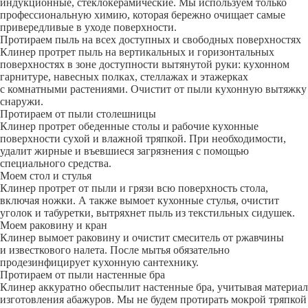
индукционные, стеклокерамические. Мы используем только
профессиональную химию, которая бережно очищает самые
привередливые в уходе поверхности.
Протираем пыль на всех доступных и свободных поверхностях
Клинер протрет пыль на вертикальных и горизонтальных
поверхностях в зоне доступности вытянутой руки: кухонном
гарнитуре, навесных полках, стеллажах и этажерках
с комнатными растениями. Очистит от пыли кухонную вытяжку
снаружи.
Протираем от пыли столешницы
Клинер протрет обеденные столы и рабочие кухонные
поверхности сухой и влажной тряпкой. При необходимости,
удалит жирные и въевшиеся загрязнения с помощью
специального средства.
Моем стол и стулья
Клинер протрет от пыли и грязи всю поверхность стола,
включая ножки. А также вымоет кухонные стулья, очистит
уголок и табуретки, вытряхнет пыль из текстильных сидушек.
Моем раковину и кран
Клинер вымоет раковину и очистит смеситель от ржавчины
и известкового налета. После мытья обязательно
продезинфицирует кухонную сантехнику.
Протираем от пыли настенные бра
Клинер аккуратно обеспылит настенные бра, учитывая материал
изготовления абажуров. Мы не будем протирать мокрой тряпкой