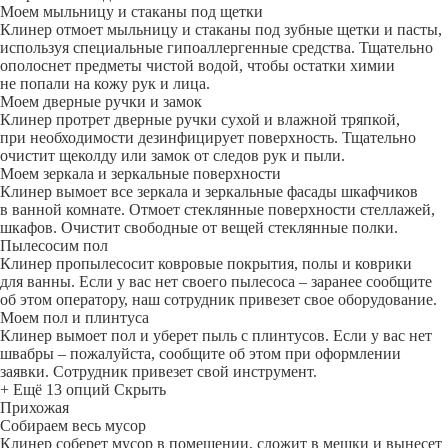
Моем мыльницу и стаканы под щетки
Клинер отмоет мыльницу и стаканы под зубные щетки и пасты,
используя специальные гипоаллергенные средства. Тщательно
ополоснет предметы чистой водой, чтобы остатки химии
не попали на кожу рук и лица.
Моем дверные ручки и замок
Клинер протрет дверные ручки сухой и влажной тряпкой,
при необходимости дезинфицирует поверхность. Тщательно
очистит щеколду или замок от следов рук и пыли.
Моем зеркала и зеркальные поверхности
Клинер вымоет все зеркала и зеркальные фасады шкафчиков
в ванной комнате. Отмоет стеклянные поверхности стеллажей,
шкафов. Очистит свободные от вещей стеклянные полки.
Пылесосим пол
Клинер пропылесосит ковровые покрытия, полы и коврики
для ванны. Если у вас нет своего пылесоса – заранее сообщите
об этом оператору, наш сотрудник привезет свое оборудование.
Моем пол и плинтуса
Клинер вымоет пол и уберет пыль с плинтусов. Если у вас нет
швабры – пожалуйста, сообщите об этом при оформлении
заявки. Сотрудник привезет свой инструмент.
+ Ещё 13 опций
Скрыть
Прихожая
Собираем весь мусор
Клинер соберет мусор в помещении, сложит в мешки и вынесет