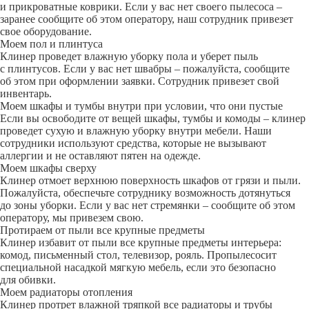
и прикроватные коврики. Если у вас нет своего пылесоса –
заранее сообщите об этом оператору, наш сотрудник привезет
свое оборудование.
Моем пол и плинтуса
Клинер проведет влажную уборку пола и уберет пыль
с плинтусов. Если у вас нет швабры – пожалуйста, сообщите
об этом при оформлении заявки. Сотрудник привезет свой
инвентарь.
Моем шкафы и тумбы внутри при условии, что они пустые
Если вы освободите от вещей шкафы, тумбы и комоды – клинер
проведет сухую и влажную уборку внутри мебели. Наши
сотрудники используют средства, которые не вызывают
аллергии и не оставляют пятен на одежде.
Моем шкафы сверху
Клинер отмоет верхнюю поверхность шкафов от грязи и пыли.
Пожалуйста, обеспечьте сотруднику возможность дотянуться
до зоны уборки. Если у вас нет стремянки – сообщите об этом
оператору, мы привезем свою.
Протираем от пыли все крупные предметы
Клинер избавит от пыли все крупные предметы интерьера:
комод, письменный стол, телевизор, рояль. Пропылесосит
специальной насадкой мягкую мебель, если это безопасно
для обивки.
Моем радиаторы отопления
Клинер протрет влажной тряпкой все радиаторы и трубы