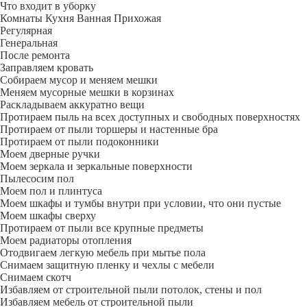
Что входит в уборку
Регу­лярная
Гене­ральная
После ремонта
Заправляем кровать
Собираем мусор и меняем мешки
Меняем мусорные мешки в корзинах
Раскладываем аккуратно вещи
Протираем пыль на всех доступных и свободных поверхностях
Протираем от пыли торшеры и настенные бра
Протираем от пыли подоконники
Моем дверные ручки
Моем зеркала и зеркальные поверхности
Пылесосим пол
Моем пол и плинтуса
Моем шкафы и тумбы внутри при условии, что они пустые
Моем шкафы сверху
Протираем от пыли все крупные предметы
Моем радиаторы отопления
Отодвигаем легкую мебель при мытье пола
Снимаем защитную пленку и чехлы с мебели
Снимаем скотч
Избавляем от строительной пыли потолок, стены и пол
Избавляем мебель от строительной пыли