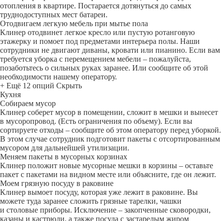
отопления в квартире. Постарается дотянуться до самых
труднодоступных мест батареи.
Отодвигаем легкую мебель при мытье пола
Клинер отодвинет легкое кресло или пустую ротанговую
этажерку и помоет под предметами интерьера полы. Наши
сотрудники не двигают диваны, кровати или пианино. Если вам
требуется уборка с перемещением мебели – пожалуйста,
позаботьтесь о сильных руках заранее. Или сообщите об этой
необходимости нашему оператору.
+ Ещё 12 опций
Скрыть
Кухня
Собираем мусор
Клинер соберет мусор в помещении, сложит в мешки и вынесет
в мусоропровод. (Есть ограничения по объему). Если вы
сортируете отходы – сообщите об этом оператору перед уборкой.
В этом случае сотрудник подготовит пакеты с отсортированным
мусором для дальнейшей утилизации.
Меняем пакеты в мусорных корзинах
Клинер положит новые мусорные мешки в корзины – оставьте
пакет с пакетами на видном месте или объясните, где он лежит.
Моем грязную посуду в раковине
Клинер вымоет посуду, которая уже лежит в раковине. Вы
можете туда заранее сложить грязные тарелки, чашки
и столовые приборы. Исключение – закопченные сковородки,
казаны и кастрюли, а также посуда с застарелым жиром