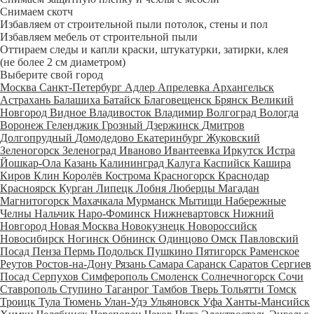
Снимаем скотч
Избавляем от строительной пыли потолок, стены и пол
Избавляем мебель от строительной пыли
Оттираем следы и капли краски, штукатурки, затирки, клея
(не более 2 см диаметром)
Выберите свой город
Москва
Санкт-Петербург
Адлер
Апрелевка
Архангельск
Астрахань
Балашиха
Батайск
Благовещенск
Брянск
Великий
Новгород
Видное
Владивосток
Владимир
Волгоград
Вологда
Воронеж
Геленджик
Грозный
Дзержинск
Дмитров
Долгопрудный
Домодедово
Екатеринбург
Жуковский
Зеленогорск
Зеленоград
Иваново
Ивантеевка
Иркутск
Истра
Йошкар-Ола
Казань
Калининград
Калуга
Каспийск
Кашира
Киров
Клин
Королёв
Кострома
Красногорск
Краснодар
Красноярск
Курган
Липецк
Лобня
Люберцы
Магадан
Магнитогорск
Махачкала
Мурманск
Мытищи
Набережные
Челны
Нальчик
Наро-Фоминск
Нижневартовск
Нижний
Новгород
Новая Москва
Новокузнецк
Новороссийск
Новосибирск
Ногинск
Обнинск
Одинцово
Омск
Павловский
Посад
Пенза
Пермь
Подольск
Пушкино
Пятигорск
Раменское
Реутов
Ростов-на-Дону
Рязань
Самара
Саранск
Саратов
Сергиев
Посад
Серпухов
Симферополь
Смоленск
Солнечногорск
Сочи
Ставрополь
Ступино
Таганрог
Тамбов
Тверь
Тольятти
Томск
Троицк
Тула
Тюмень
Улан-Удэ
Ульяновск
Уфа
Ханты-Мансийск