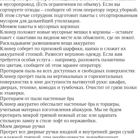
в мусоропровод. (Есть ограничения по объему). Если вы
сортируете отходы – сообщите об этом оператору перед уборкой.
В этом случае сотрудник подготовит пакеты с отсортированным
мусором для дальнейшей утилизации.
Меняем пакеты в мусорных корзинах
Клинер положит новые мусорные мешки в корзины – оставьте
пакет с пакетами на видном месте или объясните, где он лежит.
Раскладываем/ развешиваем вещи аккуратно
Клинер соберет по прихожей шарфики, шапки и сложит их
аккуратной стопкой. Развесит верхнюю одежду. Если вам
требуется особая услуга – например, разложить палантины
по цветам, сообщите об этом заранее оператору.
Протираем пыль на всех доступных и свободных поверхностях
Клинер протрет пыль на вертикальных и горизонтальных
поверхностях в зоне доступности вытянутой руки: шкафах,
дверцах, технике, комодах и тумбочках. Очистит от грязи полки
и этажерки.
Протираем от пыли настенные бра
Клинер аккуратно обеспылит настенные бра и торшеры,
учитывая материал изготовления абажуров. Мы не будем
протирать мокрой тряпкой нежный атлас или царапать
стильную лампу в стиле лофт из нержавейки.
Моем дверные ручки
Протрет все дверные ручки входной и внутренней двери сухой
и влажной тряпкой, при необходимости дезинфицирует