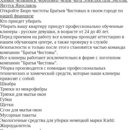
Химки
Челябинск
Череповец
Чехов
Чита
Электросталь
Энгельс
Якутск
Ярославль
Откройте Бюро чистоты Братьев Чистовых в своем городе по
нашей франшизе
Кто приедет убирать
Убирать вашу квартиру приедут профессионально обученные
клинеры - русские девушки, в возрасте от 24 до 40 лет.
Перед приемом на работу все клинеры проходят аттестацию в
нашем обучающем центре, а также проверку в службе
безопасности и только после этого становятся частью команды
компании "Братья Чистовы".
Все клинеры работают исключительно в форме с логотипом
компании "Братья Чистовы".
Уборка производится с помощью профессиональных
технических и химический средств, которые наши клинеры
привозят с собой:
Швабра
Тряпки из микрофибры
Тряпки для мытья окон
Губки
Щетки
Сгон для мытья окон
Мусорные пакеты
Экологичные средства для уборки немецкой марки Kiehl:
Жироудалитель