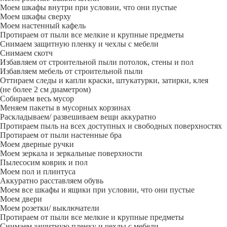
Моем шкафы внутри при условии, что они пустые
Моем шкафы сверху
Моем настенный кафель
Протираем от пыли все мелкие и крупные предметы
Снимаем защитную пленку и чехлы с мебели
Снимаем скотч
Избавляем от строительной пыли потолок, стены и пол
Избавляем мебель от строительной пыли
Оттираем следы и капли краски, штукатурки, затирки, клея
(не более 2 см диаметром)
Собираем весь мусор
Меняем пакеты в мусорных корзинах
Раскладываем/ развешиваем вещи аккуратно
Протираем пыль на всех доступных и свободных поверхностях
Протираем от пыли настенные бра
Моем дверные ручки
Моем зеркала и зеркальные поверхности
Пылесосим коврик и пол
Моем пол и плинтуса
Аккуратно расставляем обувь
Моем все шкафы и ящики при условии, что они пустые
Моем двери
Моем розетки/ выключатели
Протираем от пыли все мелкие и крупные предметы
Снимаем защитную пленку и чехлы с мебели