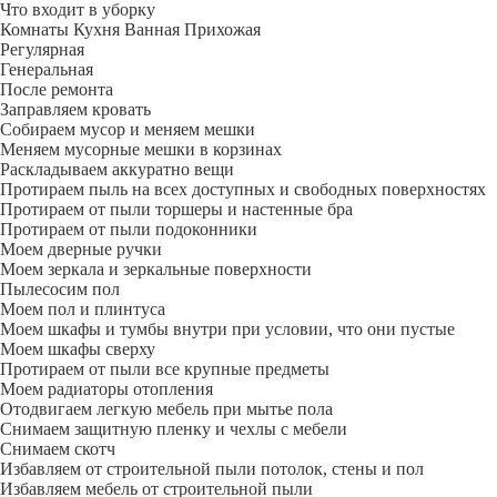
Что входит в уборку
Регу­лярная
Гене­ральная
После ремонта
Заправляем кровать
Собираем мусор и меняем мешки
Меняем мусорные мешки в корзинах
Раскладываем аккуратно вещи
Протираем пыль на всех доступных и свободных поверхностях
Протираем от пыли торшеры и настенные бра
Протираем от пыли подоконники
Моем дверные ручки
Моем зеркала и зеркальные поверхности
Пылесосим пол
Моем пол и плинтуса
Моем шкафы и тумбы внутри при условии, что они пустые
Моем шкафы сверху
Протираем от пыли все крупные предметы
Моем радиаторы отопления
Отодвигаем легкую мебель при мытье пола
Снимаем защитную пленку и чехлы с мебели
Снимаем скотч
Избавляем от строительной пыли потолок, стены и пол
Избавляем мебель от строительной пыли