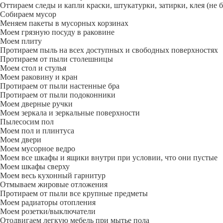
Оттираем следы и капли краски, штукатурки, затирки, клея (не 
Собираем мусор
Меняем пакеты в мусорных корзинах
Моем грязную посуду в раковине
Моем плиту
Протираем пыль на всех доступных и свободных поверхностях
Протираем от пыли столешницы
Моем стол и стулья
Моем раковину и кран
Протираем от пыли настенные бра
Протираем от пыли подоконники
Моем дверные ручки
Моем зеркала и зеркальные поверхности
Пылесосим пол
Моем пол и плинтуса
Моем двери
Моем мусорное ведро
Моем все шкафы и ящики внутри при условии, что они пустые
Моем шкафы сверху
Моем весь кухонный гарнитур
Отмываем жировые отложения
Протираем от пыли все крупные предметы
Моем радиаторы отопления
Моем розетки/выключатели
Отодвигаем легкую мебель при мытье пола