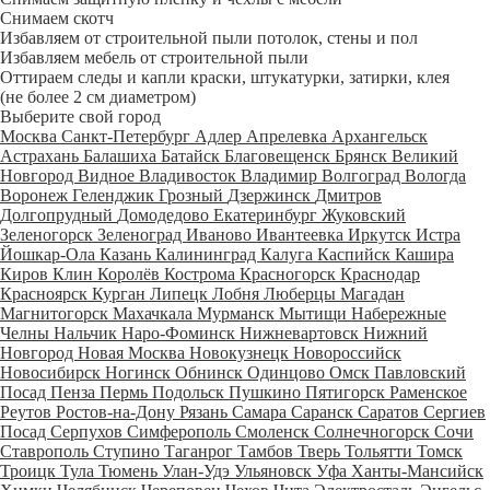
Снимаем скотч
Избавляем от строительной пыли потолок, стены и пол
Избавляем мебель от строительной пыли
Оттираем следы и капли краски, штукатурки, затирки, клея
(не более 2 см диаметром)
Выберите свой город
Москва
Санкт-Петербург
Адлер
Апрелевка
Архангельск
Астрахань
Балашиха
Батайск
Благовещенск
Брянск
Великий
Новгород
Видное
Владивосток
Владимир
Волгоград
Вологда
Воронеж
Геленджик
Грозный
Дзержинск
Дмитров
Долгопрудный
Домодедово
Екатеринбург
Жуковский
Зеленогорск
Зеленоград
Иваново
Ивантеевка
Иркутск
Истра
Йошкар-Ола
Казань
Калининград
Калуга
Каспийск
Кашира
Киров
Клин
Королёв
Кострома
Красногорск
Краснодар
Красноярск
Курган
Липецк
Лобня
Люберцы
Магадан
Магнитогорск
Махачкала
Мурманск
Мытищи
Набережные
Челны
Нальчик
Наро-Фоминск
Нижневартовск
Нижний
Новгород
Новая Москва
Новокузнецк
Новороссийск
Новосибирск
Ногинск
Обнинск
Одинцово
Омск
Павловский
Посад
Пенза
Пермь
Подольск
Пушкино
Пятигорск
Раменское
Реутов
Ростов-на-Дону
Рязань
Самара
Саранск
Саратов
Сергиев
Посад
Серпухов
Симферополь
Смоленск
Солнечногорск
Сочи
Ставрополь
Ступино
Таганрог
Тамбов
Тверь
Тольятти
Томск
Троицк
Тула
Тюмень
Улан-Удэ
Ульяновск
Уфа
Ханты-Мансийск