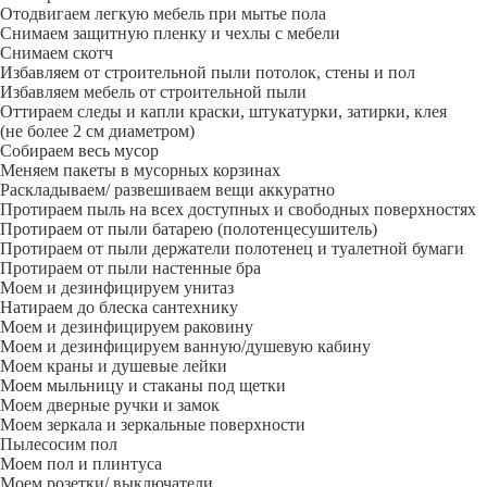
Отодвигаем легкую мебель при мытье пола
Снимаем защитную пленку и чехлы с мебели
Снимаем скотч
Избавляем от строительной пыли потолок, стены и пол
Избавляем мебель от строительной пыли
Оттираем следы и капли краски, штукатурки, затирки, клея
(не более 2 см диаметром)
Собираем весь мусор
Меняем пакеты в мусорных корзинах
Раскладываем/ развешиваем вещи аккуратно
Протираем пыль на всех доступных и свободных поверхностях
Протираем от пыли батарею (полотенцесушитель)
Протираем от пыли держатели полотенец и туалетной бумаги
Протираем от пыли настенные бра
Моем и дезинфицируем унитаз
Натираем до блеска сантехнику
Моем и дезинфицируем раковину
Моем и дезинфицируем ванную/душевую кабину
Моем краны и душевые лейки
Моем мыльницу и стаканы под щетки
Моем дверные ручки и замок
Моем зеркала и зеркальные поверхности
Пылесосим пол
Моем пол и плинтуса
Моем розетки/ выключатели