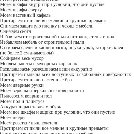
Моем шкафы внутри при условии, что они пустые
Моем шкафы сверху
Моем настенный кафель
Протираем от пыли все мелкие и крупные предметы
Снимаем защитную пленку и чехлы с мебели
Снимаем скотч
Избавляем от строительной пыли потолок, стены и пол
Избавляем мебель от строительной пыли
Оттираем следы и капли краски, штукатурки, затирки, клея
(не более 2 см диаметром)
Собираем весь мусор
Меняем пакеты в мусорных корзинах
Раскладываем/ развешиваем вещи аккуратно
Протираем пыль на всех доступных и свободных поверхностях
Протираем от пыли настенные бра
Моем дверные ручки
Моем зеркала и зеркальные поверхности
Пылесосим коврик и пол
Моем пол и плинтуса
Аккуратно расставляем обувь
Моем все шкафы и ящики при условии, что они пустые
Моем двери
Моем розетки/ выключатели
Протираем от пыли все мелкие и крупные предметы
Снимаем защитную пленку и чехлы с мебели