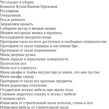
Что входит в уборку
Регу­лярная
Гене­ральная
После ремонта
Заправляем кровать
Собираем мусор и меняем мешки
Меняем мусорные мешки в корзинах
Раскладываем аккуратно вещи
Протираем пыль на всех доступных и свободных поверхностях
Протираем от пыли торшеры и настенные бра
Протираем от пыли подоконники
Моем дверные ручки
Моем зеркала и зеркальные поверхности
Пылесосим пол
Моем пол и плинтуса
Моем шкафы и тумбы внутри при условии, что они пустые
Моем шкафы сверху
Протираем от пыли все крупные предметы
Моем радиаторы отопления
Отодвигаем легкую мебель при мытье пола
Снимаем защитную пленку и чехлы с мебели
Снимаем скотч
Избавляем от строительной пыли потолок, стены и пол
Избавляем мебель от строительной пыли