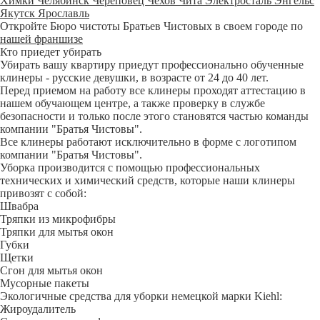
Химки
Челябинск
Череповец
Чехов
Чита
Электросталь
Энгельс
Якутск
Ярославль
Откройте Бюро чистоты Братьев Чистовых в своем городе по
нашей франшизе
Кто приедет убирать
Убирать вашу квартиру приедут профессионально обученные
клинеры - русские девушки, в возрасте от 24 до 40 лет.
Перед приемом на работу все клинеры проходят аттестацию в
нашем обучающем центре, а также проверку в службе
безопасности и только после этого становятся частью команды
компании "Братья Чистовы".
Все клинеры работают исключительно в форме с логотипом
компании "Братья Чистовы".
Уборка производится с помощью профессиональных
технических и химический средств, которые наши клинеры
привозят с собой:
Швабра
Тряпки из микрофибры
Тряпки для мытья окон
Губки
Щетки
Сгон для мытья окон
Мусорные пакеты
Экологичные средства для уборки немецкой марки Kiehl:
Жироудалитель