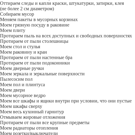
Оттираем следы и капли краски, штукатурки, затирки, клея
(не более 2 см диаметром)
Собираем мусор
Меняем пакеты в мусорных корзинах
Моем грязную посуду в раковине
Моем плиту
Протираем пыль на всех доступных и свободных поверхностях
Протираем от пыли столешницы
Моем стол и стулья
Моем раковину и кран
Протираем от пыли настенные бра
Протираем от пыли подоконники
Моем дверные ручки
Моем зеркала и зеркальные поверхности
Пылесосим пол
Моем пол и плинтуса
Моем двери
Моем мусорное ведро
Моем все шкафы и ящики внутри при условии, что они пустые
Моем шкафы сверху
Моем весь кухонный гарнитур
Отмываем жировые отложения
Протираем от пыли все крупные предметы
Моем радиаторы отопления
Моем розетки/выключатели