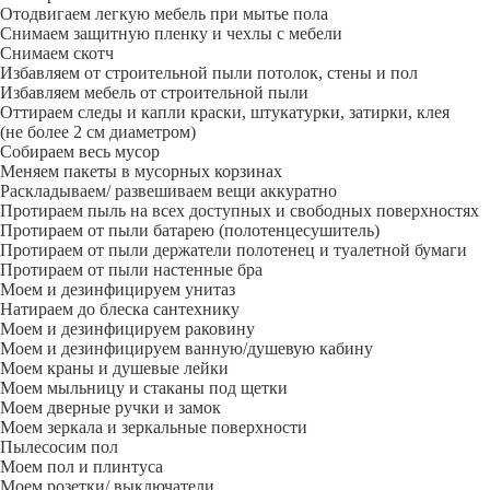
Отодвигаем легкую мебель при мытье пола
Снимаем защитную пленку и чехлы с мебели
Снимаем скотч
Избавляем от строительной пыли потолок, стены и пол
Избавляем мебель от строительной пыли
Оттираем следы и капли краски, штукатурки, затирки, клея
(не более 2 см диаметром)
Собираем весь мусор
Меняем пакеты в мусорных корзинах
Раскладываем/ развешиваем вещи аккуратно
Протираем пыль на всех доступных и свободных поверхностях
Протираем от пыли батарею (полотенцесушитель)
Протираем от пыли держатели полотенец и туалетной бумаги
Протираем от пыли настенные бра
Моем и дезинфицируем унитаз
Натираем до блеска сантехнику
Моем и дезинфицируем раковину
Моем и дезинфицируем ванную/душевую кабину
Моем краны и душевые лейки
Моем мыльницу и стаканы под щетки
Моем дверные ручки и замок
Моем зеркала и зеркальные поверхности
Пылесосим пол
Моем пол и плинтуса
Моем розетки/ выключатели