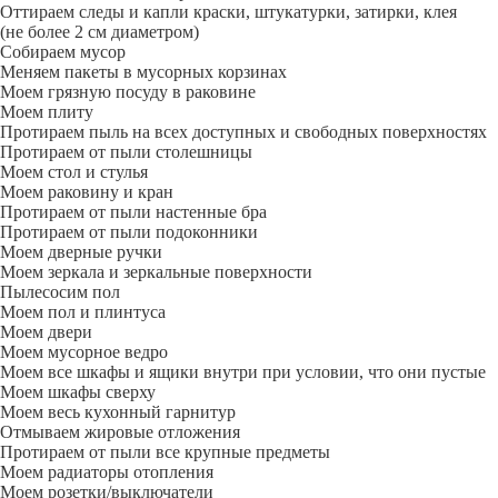
Оттираем следы и капли краски, штукатурки, затирки, клея
(не более 2 см диаметром)
Собираем мусор
Меняем пакеты в мусорных корзинах
Моем грязную посуду в раковине
Моем плиту
Протираем пыль на всех доступных и свободных поверхностях
Протираем от пыли столешницы
Моем стол и стулья
Моем раковину и кран
Протираем от пыли настенные бра
Протираем от пыли подоконники
Моем дверные ручки
Моем зеркала и зеркальные поверхности
Пылесосим пол
Моем пол и плинтуса
Моем двери
Моем мусорное ведро
Моем все шкафы и ящики внутри при условии, что они пустые
Моем шкафы сверху
Моем весь кухонный гарнитур
Отмываем жировые отложения
Протираем от пыли все крупные предметы
Моем радиаторы отопления
Моем розетки/выключатели