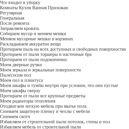
Что входит в уборку
Регу­лярная
Гене­ральная
После ремонта
Заправляем кровать
Собираем мусор и меняем мешки
Меняем мусорные мешки в корзинах
Раскладываем аккуратно вещи
Протираем пыль на всех доступных и свободных поверхностях
Протираем от пыли торшеры и настенные бра
Протираем от пыли подоконники
Моем дверные ручки
Моем зеркала и зеркальные поверхности
Пылесосим пол
Моем пол и плинтуса
Моем шкафы и тумбы внутри при условии, что они пустые
Моем шкафы сверху
Протираем от пыли все крупные предметы
Моем радиаторы отопления
Отодвигаем легкую мебель при мытье пола
Снимаем защитную пленку и чехлы с мебели
Снимаем скотч
Избавляем от строительной пыли потолок, стены и пол
Избавляем мебель от строительной пыли