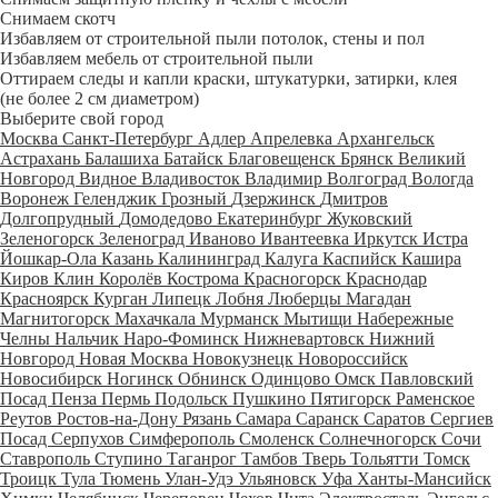
Снимаем скотч
Избавляем от строительной пыли потолок, стены и пол
Избавляем мебель от строительной пыли
Оттираем следы и капли краски, штукатурки, затирки, клея
(не более 2 см диаметром)
Выберите свой город
Москва
Санкт-Петербург
Адлер
Апрелевка
Архангельск
Астрахань
Балашиха
Батайск
Благовещенск
Брянск
Великий
Новгород
Видное
Владивосток
Владимир
Волгоград
Вологда
Воронеж
Геленджик
Грозный
Дзержинск
Дмитров
Долгопрудный
Домодедово
Екатеринбург
Жуковский
Зеленогорск
Зеленоград
Иваново
Ивантеевка
Иркутск
Истра
Йошкар-Ола
Казань
Калининград
Калуга
Каспийск
Кашира
Киров
Клин
Королёв
Кострома
Красногорск
Краснодар
Красноярск
Курган
Липецк
Лобня
Люберцы
Магадан
Магнитогорск
Махачкала
Мурманск
Мытищи
Набережные
Челны
Нальчик
Наро-Фоминск
Нижневартовск
Нижний
Новгород
Новая Москва
Новокузнецк
Новороссийск
Новосибирск
Ногинск
Обнинск
Одинцово
Омск
Павловский
Посад
Пенза
Пермь
Подольск
Пушкино
Пятигорск
Раменское
Реутов
Ростов-на-Дону
Рязань
Самара
Саранск
Саратов
Сергиев
Посад
Серпухов
Симферополь
Смоленск
Солнечногорск
Сочи
Ставрополь
Ступино
Таганрог
Тамбов
Тверь
Тольятти
Томск
Троицк
Тула
Тюмень
Улан-Удэ
Ульяновск
Уфа
Ханты-Мансийск