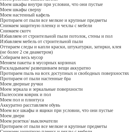
Моем шкафы внутри при условии, что они пустые
Моем шкафы сверху
Моем настенный кафель
Протираем от пыли все мелкие и крупные предметы
Снимаем защитную пленку и чехлы с мебели
Снимаем скотч
Избавляем от строительной пыли потолок, стены и пол
Избавляем мебель от строительной пыли
Оттираем следы и капли краски, штукатурки, затирки, клея
(не более 2 см диаметром)
Собираем весь мусор
Меняем пакеты в мусорных корзинах
Раскладываем/ развешиваем вещи аккуратно
Протираем пыль на всех доступных и свободных поверхностях
Протираем от пыли настенные бра
Моем дверные ручки
Моем зеркала и зеркальные поверхности
Пылесосим коврик и пол
Моем пол и плинтуса
Аккуратно расставляем обувь
Моем все шкафы и ящики при условии, что они пустые
Моем двери
Моем розетки/ выключатели
Протираем от пыли все мелкие и крупные предметы
Снимаем защитную пленку и чехлы с мебели