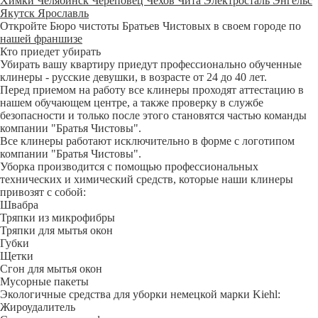
Химки
Челябинск
Череповец
Чехов
Чита
Электросталь
Энгельс
Якутск
Ярославль
Откройте Бюро чистоты Братьев Чистовых в своем городе по
нашей франшизе
Кто приедет убирать
Убирать вашу квартиру приедут профессионально обученные
клинеры - русские девушки, в возрасте от 24 до 40 лет.
Перед приемом на работу все клинеры проходят аттестацию в
нашем обучающем центре, а также проверку в службе
безопасности и только после этого становятся частью команды
компании "Братья Чистовы".
Все клинеры работают исключительно в форме с логотипом
компании "Братья Чистовы".
Уборка производится с помощью профессиональных
технических и химический средств, которые наши клинеры
привозят с собой:
Швабра
Тряпки из микрофибры
Тряпки для мытья окон
Губки
Щетки
Сгон для мытья окон
Мусорные пакеты
Экологичные средства для уборки немецкой марки Kiehl:
Жироудалитель