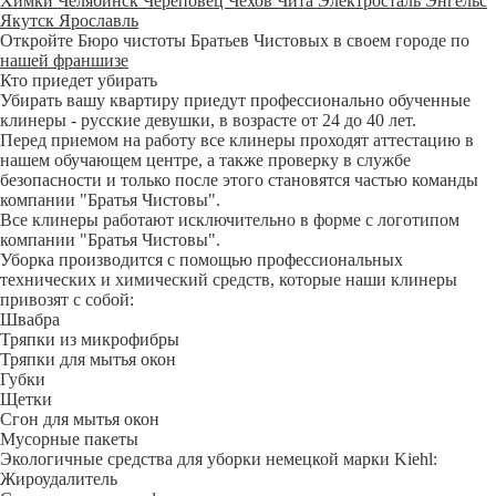
Химки
Челябинск
Череповец
Чехов
Чита
Электросталь
Энгельс
Якутск
Ярославль
Откройте Бюро чистоты Братьев Чистовых в своем городе по
нашей франшизе
Кто приедет убирать
Убирать вашу квартиру приедут профессионально обученные
клинеры - русские девушки, в возрасте от 24 до 40 лет.
Перед приемом на работу все клинеры проходят аттестацию в
нашем обучающем центре, а также проверку в службе
безопасности и только после этого становятся частью команды
компании "Братья Чистовы".
Все клинеры работают исключительно в форме с логотипом
компании "Братья Чистовы".
Уборка производится с помощью профессиональных
технических и химический средств, которые наши клинеры
привозят с собой:
Швабра
Тряпки из микрофибры
Тряпки для мытья окон
Губки
Щетки
Сгон для мытья окон
Мусорные пакеты
Экологичные средства для уборки немецкой марки Kiehl:
Жироудалитель