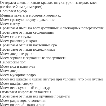
Оттираем следы и капли краски, штукатурки, затирки, клея
(не более 2 см диаметром)
Собираем мусор
Меняем пакеты в мусорных корзинах
Моем грязную посуду в раковине
Моем плиту
Протираем пыль на всех доступных и свободных поверхностях
Протираем от пыли столешницы
Моем стол и стулья
Моем раковину и кран
Протираем от пыли настенные бра
Протираем от пыли подоконники
Моем дверные ручки
Моем зеркала и зеркальные поверхности
Пылесосим пол
Моем пол и плинтуса
Моем двери
Моем мусорное ведро
Моем все шкафы и ящики внутри при условии, что они пустые
Моем шкафы сверху
Моем весь кухонный гарнитур
Отмываем жировые отложения
Протираем от пыли все крупные предметы
Моем радиаторы отопления
Моем розетки/выключатели