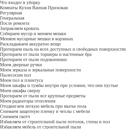
Что входит в уборку
Регу­лярная
Гене­ральная
После ремонта
Заправляем кровать
Собираем мусор и меняем мешки
Меняем мусорные мешки в корзинах
Раскладываем аккуратно вещи
Протираем пыль на всех доступных и свободных поверхностях
Протираем от пыли торшеры и настенные бра
Протираем от пыли подоконники
Моем дверные ручки
Моем зеркала и зеркальные поверхности
Пылесосим пол
Моем пол и плинтуса
Моем шкафы и тумбы внутри при условии, что они пустые
Моем шкафы сверху
Протираем от пыли все крупные предметы
Моем радиаторы отопления
Отодвигаем легкую мебель при мытье пола
Снимаем защитную пленку и чехлы с мебели
Снимаем скотч
Избавляем от строительной пыли потолок, стены и пол
Избавляем мебель от строительной пыли