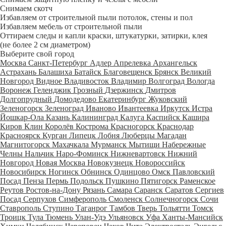
Снимаем скотч
Избавляем от строительной пыли потолок, стены и пол
Избавляем мебель от строительной пыли
Оттираем следы и капли краски, штукатурки, затирки, клея
(не более 2 см диаметром)
Выберите свой город
Москва
Санкт-Петербург
Адлер
Апрелевка
Архангельск
Астрахань
Балашиха
Батайск
Благовещенск
Брянск
Великий
Новгород
Видное
Владивосток
Владимир
Волгоград
Вологда
Воронеж
Геленджик
Грозный
Дзержинск
Дмитров
Долгопрудный
Домодедово
Екатеринбург
Жуковский
Зеленогорск
Зеленоград
Иваново
Ивантеевка
Иркутск
Истра
Йошкар-Ола
Казань
Калининград
Калуга
Каспийск
Кашира
Киров
Клин
Королёв
Кострома
Красногорск
Краснодар
Красноярск
Курган
Липецк
Лобня
Люберцы
Магадан
Магнитогорск
Махачкала
Мурманск
Мытищи
Набережные
Челны
Нальчик
Наро-Фоминск
Нижневартовск
Нижний
Новгород
Новая Москва
Новокузнецк
Новороссийск
Новосибирск
Ногинск
Обнинск
Одинцово
Омск
Павловский
Посад
Пенза
Пермь
Подольск
Пушкино
Пятигорск
Раменское
Реутов
Ростов-на-Дону
Рязань
Самара
Саранск
Саратов
Сергиев
Посад
Серпухов
Симферополь
Смоленск
Солнечногорск
Сочи
Ставрополь
Ступино
Таганрог
Тамбов
Тверь
Тольятти
Томск
Троицк
Тула
Тюмень
Улан-Удэ
Ульяновск
Уфа
Ханты-Мансийск