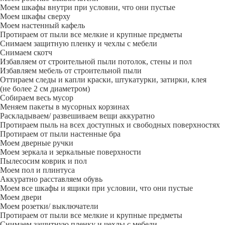
Моем шкафы внутри при условии, что они пустые
Моем шкафы сверху
Моем настенный кафель
Протираем от пыли все мелкие и крупные предметы
Снимаем защитную пленку и чехлы с мебели
Снимаем скотч
Избавляем от строительной пыли потолок, стены и пол
Избавляем мебель от строительной пыли
Оттираем следы и капли краски, штукатурки, затирки, клея
(не более 2 см диаметром)
Собираем весь мусор
Меняем пакеты в мусорных корзинах
Раскладываем/ развешиваем вещи аккуратно
Протираем пыль на всех доступных и свободных поверхностях
Протираем от пыли настенные бра
Моем дверные ручки
Моем зеркала и зеркальные поверхности
Пылесосим коврик и пол
Моем пол и плинтуса
Аккуратно расставляем обувь
Моем все шкафы и ящики при условии, что они пустые
Моем двери
Моем розетки/ выключатели
Протираем от пыли все мелкие и крупные предметы
Снимаем защитную пленку и чехлы с мебели