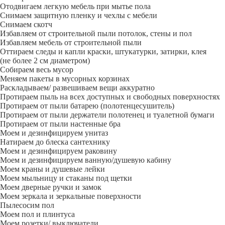
Отодвигаем легкую мебель при мытье пола
Снимаем защитную пленку и чехлы с мебели
Снимаем скотч
Избавляем от строительной пыли потолок, стены и пол
Избавляем мебель от строительной пыли
Оттираем следы и капли краски, штукатурки, затирки, клея
(не более 2 см диаметром)
Собираем весь мусор
Меняем пакеты в мусорных корзинах
Раскладываем/ развешиваем вещи аккуратно
Протираем пыль на всех доступных и свободных поверхностях
Протираем от пыли батарею (полотенцесушитель)
Протираем от пыли держатели полотенец и туалетной бумаги
Протираем от пыли настенные бра
Моем и дезинфицируем унитаз
Натираем до блеска сантехнику
Моем и дезинфицируем раковину
Моем и дезинфицируем ванную/душевую кабину
Моем краны и душевые лейки
Моем мыльницу и стаканы под щетки
Моем дверные ручки и замок
Моем зеркала и зеркальные поверхности
Пылесосим пол
Моем пол и плинтуса
Моем розетки/ выключатели