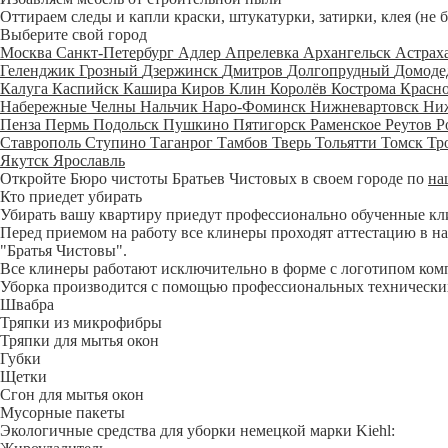
Оттираем следы и капли краски, штукатурки, затирки, клея (не 
Выберите свой город
Москва
Санкт-Петербург
Адлер
Апрелевка
Архангельск
Астрах
Геленджик
Грозный
Дзержинск
Дмитров
Долгопрудный
Домоде
Калуга
Каспийск
Кашира
Киров
Клин
Королёв
Кострома
Красн
Набережные Челны
Нальчик
Наро-Фоминск
Нижневартовск
Ни
Пенза
Пермь
Подольск
Пушкино
Пятигорск
Раменское
Реутов
Р
Ставрополь
Ступино
Таганрог
Тамбов
Тверь
Тольятти
Томск
Тр
Якутск
Ярославль
Откройте Бюро чистоты Братьев Чистовых в своем городе по
на
Кто приедет убирать
Убирать вашу квартиру приедут профессионально обученные клине
Перед приемом на работу все клинеры проходят аттестацию в на
"Братья Чистовы".
Все клинеры работают исключительно в форме с логотипом ком
Уборка производится с помощью профессиональных технических
Швабра
Тряпки из микрофибры
Тряпки для мытья окон
Губки
Щетки
Сгон для мытья окон
Мусорные пакеты
Экологичные средства для уборки немецкой марки Kiehl: