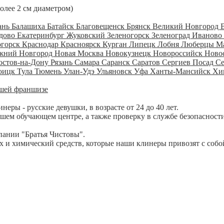
более 2 см диаметром)
ань
Балашиха
Батайск
Благовещенск
Брянск
Великий Новгород
дово
Екатеринбург
Жуковский
Зеленогорск
Зеленоград
Иваново
огорск
Краснодар
Красноярск
Курган
Липецк
Лобня
Люберцы
М
жний Новгород
Новая Москва
Новокузнецк
Новороссийск
Ново
остов-на-Дону
Рязань
Самара
Саранск
Саратов
Сергиев Посад
С
оицк
Тула
Тюмень
Улан-Удэ
Ульяновск
Уфа
Ханты-Мансийск
Хи
шей франшизе
ры - русские девушки, в возрасте от 24 до 40 лет.
шем обучающем центре, а также проверку в службе безопасности
пании "Братья Чистовы".
 и химический средств, которые наши клинеры привозят с собо