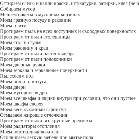
Оттираем следы и капли краски, штукатурки, затирки, клея (не 
Собираем мусор
Меняем пакеты в мусорных корзинах
Моем грязную посуду в раковине
Моем плиту
Протираем пыль на всех доступных и свободных поверхностях
Протираем от пыли столешницы
Моем стол и стулья
Моем раковину и кран
Протираем от пыли настенные бра
Протираем от пыли подоконники
Моем дверные ручки
Моем зеркала и зеркальные поверхности
Пылесосим пол
Моем пол и плинтуса
Моем двери
Моем мусорное ведро
Моем все шкафы и ящики внутри при условии, что они пустые
Моем шкафы сверху
Моем весь кухонный гарнитур
Отмываем жировые отложения
Протираем от пыли все крупные предметы
Моем радиаторы отопления
Моем розетки/выключатели
Отодвигаем легкую мебель при мытье пола