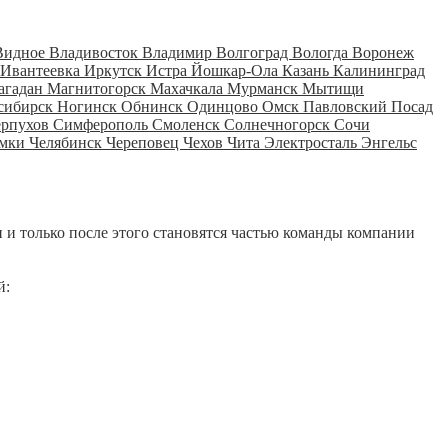
Видное
Владивосток
Владимир
Волгоград
Вологда
Воронеж
Ивантеевка
Иркутск
Истра
Йошкар-Ола
Казань
Калининград
агадан
Магнитогорск
Махачкала
Мурманск
Мытищи
сибирск
Ногинск
Обнинск
Одинцово
Омск
Павловский Посад
ерпухов
Симферополь
Смоленск
Солнечногорск
Сочи
мки
Челябинск
Череповец
Чехов
Чита
Электросталь
Энгельс
 и только после этого становятся частью команды компании
й: