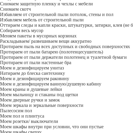
Снимаем защитную пленку и чехлы с мебели
Снимаем скотч
Избавляем от строительной пыли потолок, стены и пол
Избавляем мебель от строительной пыли
Оттираем следы и капли краски, штукатурки, затирки, клея (не 
Собираем весь мусор
Меняем пакеты в мусорных корзинах
Раскладываем/ развешиваем вещи аккуратно
Протираем пыль на всех доступных и свободных поверхностях
Протираем от пыли батарею (полотенцесушитель)
Протираем от пыли держатели полотенец и туалетной бумаги
Протираем от пыли настенные бра
Моем и дезинфицируем унитаз
Натираем до блеска сантехнику
Моем и дезинфицируем раковину
Моем и дезинфицируем ванную/душевую кабину
Моем краны и душевые лейки
Моем мыльницу и стаканы под щетки
Моем дверные ручки и замок
Моем зеркала и зеркальные поверхности
Пылесосим пол
Моем пол и плинтуса
Моем розетки/ выключатели
Моем шкафы внутри при условии, что они пустые
Моем шкафы сверху