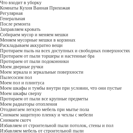
Что входит в уборку
Регу­лярная
Гене­ральная
После ремонта
Заправляем кровать
Собираем мусор и меняем мешки
Меняем мусорные мешки в корзинах
Раскладываем аккуратно вещи
Протираем пыль на всех доступных и свободных поверхностях
Протираем от пыли торшеры и настенные бра
Протираем от пыли подоконники
Моем дверные ручки
Моем зеркала и зеркальные поверхности
Пылесосим пол
Моем пол и плинтуса
Моем шкафы и тумбы внутри при условии, что они пустые
Моем шкафы сверху
Протираем от пыли все крупные предметы
Моем радиаторы отопления
Отодвигаем легкую мебель при мытье пола
Снимаем защитную пленку и чехлы с мебели
Снимаем скотч
Избавляем от строительной пыли потолок, стены и пол
Избавляем мебель от строительной пыли