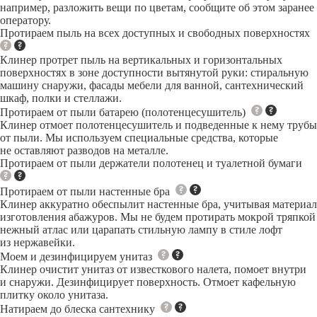
например, разложить вещи по цветам, сообщите об этом заранее
оператору.
Протираем пыль на всех доступных и свободных поверхностях
Клинер протрет пыль на вертикальных и горизонтальных
поверхностях в зоне доступности вытянутой руки: стиральную
машину снаружи, фасады мебели для ванной, сантехнический
шкаф, полки и стеллажи.
Протираем от пыли батарею (полотенцесушитель)
Клинер отмоет полотенцесушитель и подведенные к нему трубы
от пыли. Мы используем специальные средства, которые
не оставляют разводов на металле.
Протираем от пыли держатели полотенец и туалетной бумаги
Протираем от пыли настенные бра
Клинер аккуратно обеспылит настенные бра, учитывая материал
изготовления абажуров. Мы не будем протирать мокрой тряпкой
нежный атлас или царапать стильную лампу в стиле лофт
из нержавейки.
Моем и дезинфицируем унитаз
Клинер очистит унитаз от известкового налета, помоет внутри
и снаружи. Дезинфицирует поверхность. Отмоет кафельную
плитку около унитаза.
Натираем до блеска сантехнику