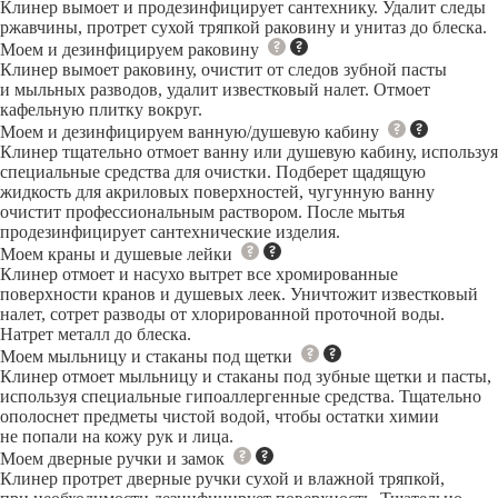
Клинер вымоет и продезинфицирует сантехнику. Удалит следы
ржавчины, протрет сухой тряпкой раковину и унитаз до блеска.
Моем и дезинфицируем раковину
Клинер вымоет раковину, очистит от следов зубной пасты
и мыльных разводов, удалит известковый налет. Отмоет
кафельную плитку вокруг.
Моем и дезинфицируем ванную/душевую кабину
Клинер тщательно отмоет ванну или душевую кабину, используя
специальные средства для очистки. Подберет щадящую
жидкость для акриловых поверхностей, чугунную ванну
очистит профессиональным раствором. После мытья
продезинфицирует сантехнические изделия.
Моем краны и душевые лейки
Клинер отмоет и насухо вытрет все хромированные
поверхности кранов и душевых леек. Уничтожит известковый
налет, сотрет разводы от хлорированной проточной воды.
Натрет металл до блеска.
Моем мыльницу и стаканы под щетки
Клинер отмоет мыльницу и стаканы под зубные щетки и пасты,
используя специальные гипоаллергенные средства. Тщательно
ополоснет предметы чистой водой, чтобы остатки химии
не попали на кожу рук и лица.
Моем дверные ручки и замок
Клинер протрет дверные ручки сухой и влажной тряпкой,