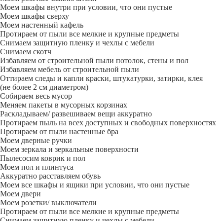
Моем шкафы внутри при условии, что они пустые
Моем шкафы сверху
Моем настенный кафель
Протираем от пыли все мелкие и крупные предметы
Снимаем защитную пленку и чехлы с мебели
Снимаем скотч
Избавляем от строительной пыли потолок, стены и пол
Избавляем мебель от строительной пыли
Оттираем следы и капли краски, штукатурки, затирки, клея
(не более 2 см диаметром)
Собираем весь мусор
Меняем пакеты в мусорных корзинах
Раскладываем/ развешиваем вещи аккуратно
Протираем пыль на всех доступных и свободных поверхностях
Протираем от пыли настенные бра
Моем дверные ручки
Моем зеркала и зеркальные поверхности
Пылесосим коврик и пол
Моем пол и плинтуса
Аккуратно расставляем обувь
Моем все шкафы и ящики при условии, что они пустые
Моем двери
Моем розетки/ выключатели
Протираем от пыли все мелкие и крупные предметы
Снимаем защитную пленку и чехлы с мебели