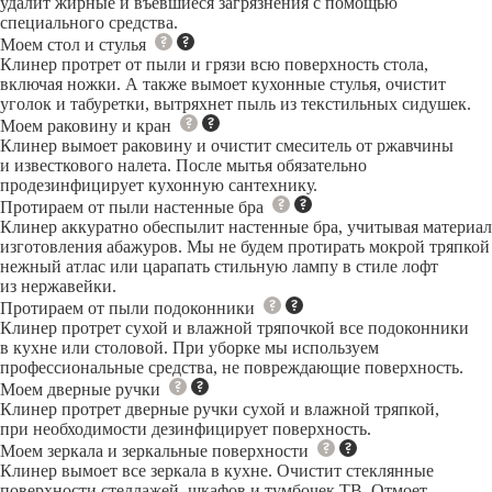
удалит жирные и въевшиеся загрязнения с помощью
специального средства.
Моем стол и стулья
Клинер протрет от пыли и грязи всю поверхность стола,
включая ножки. А также вымоет кухонные стулья, очистит
уголок и табуретки, вытряхнет пыль из текстильных сидушек.
Моем раковину и кран
Клинер вымоет раковину и очистит смеситель от ржавчины
и известкового налета. После мытья обязательно
продезинфицирует кухонную сантехнику.
Протираем от пыли настенные бра
Клинер аккуратно обеспылит настенные бра, учитывая материал
изготовления абажуров. Мы не будем протирать мокрой тряпкой
нежный атлас или царапать стильную лампу в стиле лофт
из нержавейки.
Протираем от пыли подоконники
Клинер протрет сухой и влажной тряпочкой все подоконники
в кухне или столовой. При уборке мы используем
профессиональные средства, не повреждающие поверхность.
Моем дверные ручки
Клинер протрет дверные ручки сухой и влажной тряпкой,
при необходимости дезинфицирует поверхность.
Моем зеркала и зеркальные поверхности
Клинер вымоет все зеркала в кухне. Очистит стеклянные
поверхности стеллажей, шкафов и тумбочек ТВ. Отмоет