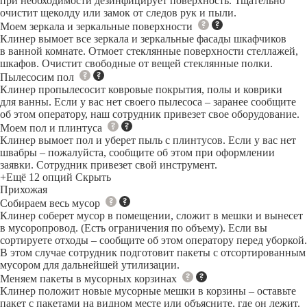
при необходимости дезинфицирует поверхность. Тщательно
очистит щеколду или замок от следов рук и пыли.
Моем зеркала и зеркальные поверхности
Клинер вымоет все зеркала и зеркальные фасады шкафчиков
в ванной комнате. Отмоет стеклянные поверхности стеллажей,
шкафов. Очистит свободные от вещей стеклянные полки.
Пылесосим пол
Клинер пропылесосит ковровые покрытия, полы и коврики
для ванны. Если у вас нет своего пылесоса – заранее сообщите
об этом оператору, наш сотрудник привезет свое оборудование.
Моем пол и плинтуса
Клинер вымоет пол и уберет пыль с плинтусов. Если у вас нет
швабры – пожалуйста, сообщите об этом при оформлении
заявки. Сотрудник привезет свой инструмент.
+Ещё 12 опций
Скрыть
Прихожая
Собираем весь мусор
Клинер соберет мусор в помещении, сложит в мешки и вынесет
в мусоропровод. (Есть ограничения по объему). Если вы
сортируете отходы – сообщите об этом оператору перед уборкой.
В этом случае сотрудник подготовит пакеты с отсортированным
мусором для дальнейшей утилизации.
Меняем пакеты в мусорных корзинах
Клинер положит новые мусорные мешки в корзины – оставьте
пакет с пакетами на видном месте или объясните, где он лежит.