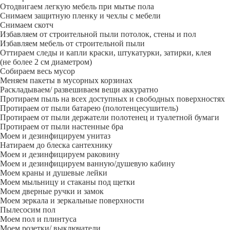
Отодвигаем легкую мебель при мытье пола
Снимаем защитную пленку и чехлы с мебели
Снимаем скотч
Избавляем от строительной пыли потолок, стены и пол
Избавляем мебель от строительной пыли
Оттираем следы и капли краски, штукатурки, затирки, клея
(не более 2 см диаметром)
Собираем весь мусор
Меняем пакеты в мусорных корзинах
Раскладываем/ развешиваем вещи аккуратно
Протираем пыль на всех доступных и свободных поверхностях
Протираем от пыли батарею (полотенцесушитель)
Протираем от пыли держатели полотенец и туалетной бумаги
Протираем от пыли настенные бра
Моем и дезинфицируем унитаз
Натираем до блеска сантехнику
Моем и дезинфицируем раковину
Моем и дезинфицируем ванную/душевую кабину
Моем краны и душевые лейки
Моем мыльницу и стаканы под щетки
Моем дверные ручки и замок
Моем зеркала и зеркальные поверхности
Пылесосим пол
Моем пол и плинтуса
Моем розетки/ выключатели