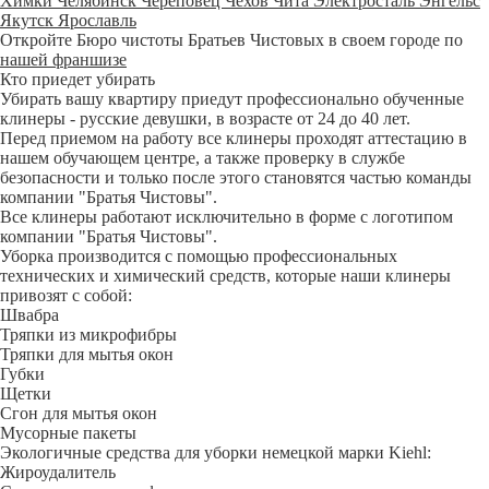
Химки
Челябинск
Череповец
Чехов
Чита
Электросталь
Энгельс
Якутск
Ярославль
Откройте Бюро чистоты Братьев Чистовых в своем городе по
нашей франшизе
Кто приедет убирать
Убирать вашу квартиру приедут профессионально обученные
клинеры - русские девушки, в возрасте от 24 до 40 лет.
Перед приемом на работу все клинеры проходят аттестацию в
нашем обучающем центре, а также проверку в службе
безопасности и только после этого становятся частью команды
компании "Братья Чистовы".
Все клинеры работают исключительно в форме с логотипом
компании "Братья Чистовы".
Уборка производится с помощью профессиональных
технических и химический средств, которые наши клинеры
привозят с собой:
Швабра
Тряпки из микрофибры
Тряпки для мытья окон
Губки
Щетки
Сгон для мытья окон
Мусорные пакеты
Экологичные средства для уборки немецкой марки Kiehl:
Жироудалитель