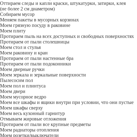
Оттираем следы и капли краски, штукатурки, затирки, клея
(не более 2 см диаметром)
Собираем мусор
Меняем пакеты в мусорных корзинах
Моем грязную посуду в раковине
Моем плиту
Протираем пыль на всех доступных и свободных поверхностях
Протираем от пыли столешницы
Моем стол и стулья
Моем раковину и кран
Протираем от пыли настенные бра
Протираем от пыли подоконники
Моем дверные ручки
Моем зеркала и зеркальные поверхности
Пылесосим пол
Моем пол и плинтуса
Моем двери
Моем мусорное ведро
Моем все шкафы и ящики внутри при условии, что они пустые
Моем шкафы сверху
Моем весь кухонный гарнитур
Отмываем жировые отложения
Протираем от пыли все крупные предметы
Моем радиаторы отопления
Моем розетки/выключатели