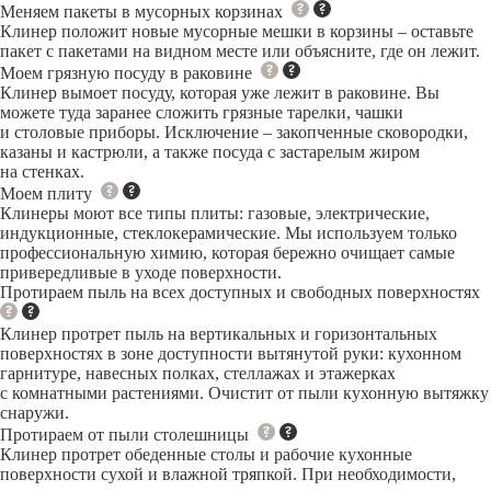
Меняем пакеты в мусорных корзинах
Клинер положит новые мусорные мешки в корзины – оставьте
пакет с пакетами на видном месте или объясните, где он лежит.
Моем грязную посуду в раковине
Клинер вымоет посуду, которая уже лежит в раковине. Вы
можете туда заранее сложить грязные тарелки, чашки
и столовые приборы. Исключение – закопченные сковородки,
казаны и кастрюли, а также посуда с застарелым жиром
на стенках.
Моем плиту
Клинеры моют все типы плиты: газовые, электрические,
индукционные, стеклокерамические. Мы используем только
профессиональную химию, которая бережно очищает самые
привередливые в уходе поверхности.
Протираем пыль на всех доступных и свободных поверхностях
Клинер протрет пыль на вертикальных и горизонтальных
поверхностях в зоне доступности вытянутой руки: кухонном
гарнитуре, навесных полках, стеллажах и этажерках
с комнатными растениями. Очистит от пыли кухонную вытяжку
снаружи.
Протираем от пыли столешницы
Клинер протрет обеденные столы и рабочие кухонные
поверхности сухой и влажной тряпкой. При необходимости,