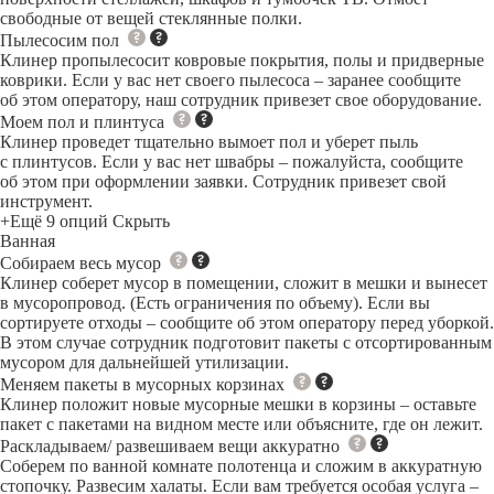
свободные от вещей стеклянные полки.
Пылесосим пол
Клинер пропылесосит ковровые покрытия, полы и придверные
коврики. Если у вас нет своего пылесоса – заранее сообщите
об этом оператору, наш сотрудник привезет свое оборудование.
Моем пол и плинтуса
Клинер проведет тщательно вымоет пол и уберет пыль
с плинтусов. Если у вас нет швабры – пожалуйста, сообщите
об этом при оформлении заявки. Сотрудник привезет свой
инструмент.
+Ещё 9 опций
Скрыть
Ванная
Собираем весь мусор
Клинер соберет мусор в помещении, сложит в мешки и вынесет
в мусоропровод. (Есть ограничения по объему). Если вы
сортируете отходы – сообщите об этом оператору перед уборкой.
В этом случае сотрудник подготовит пакеты с отсортированным
мусором для дальнейшей утилизации.
Меняем пакеты в мусорных корзинах
Клинер положит новые мусорные мешки в корзины – оставьте
пакет с пакетами на видном месте или объясните, где он лежит.
Раскладываем/ развешиваем вещи аккуратно
Соберем по ванной комнате полотенца и сложим в аккуратную
стопочку. Развесим халаты. Если вам требуется особая услуга –