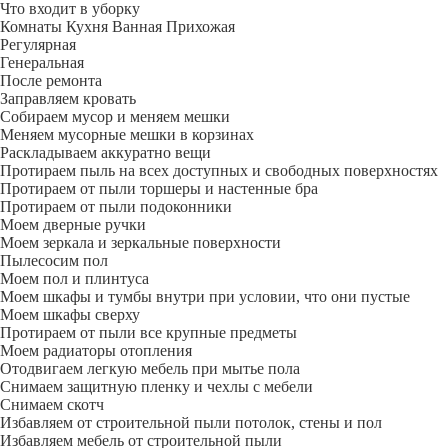
Что входит в уборку
Регу­лярная
Гене­ральная
После ремонта
Заправляем кровать
Собираем мусор и меняем мешки
Меняем мусорные мешки в корзинах
Раскладываем аккуратно вещи
Протираем пыль на всех доступных и свободных поверхностях
Протираем от пыли торшеры и настенные бра
Протираем от пыли подоконники
Моем дверные ручки
Моем зеркала и зеркальные поверхности
Пылесосим пол
Моем пол и плинтуса
Моем шкафы и тумбы внутри при условии, что они пустые
Моем шкафы сверху
Протираем от пыли все крупные предметы
Моем радиаторы отопления
Отодвигаем легкую мебель при мытье пола
Снимаем защитную пленку и чехлы с мебели
Снимаем скотч
Избавляем от строительной пыли потолок, стены и пол
Избавляем мебель от строительной пыли