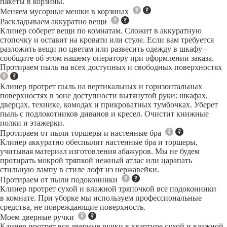
пакеты в корзины.
Меняем мусорные мешки в корзинах
Раскладываем аккуратно вещи
Клинер соберет вещи по комнатам. Сложит в аккуратную
стопочку и оставит на кровати или стуле. Если вам требуется
разложить вещи по цветам или развесить одежду в шкафу –
сообщите об этом нашему оператору при оформлении заказа.
Протираем пыль на всех доступных и свободных поверхностях
Клинер протрет пыль на вертикальных и горизонтальных
поверхностях в зоне доступности вытянутой руки: шкафах,
дверцах, технике, комодах и прикроватных тумбочках. Уберет
пыль с подлокотников диванов и кресел. Очистит книжные
полки и этажерки.
Протираем от пыли торшеры и настенные бра
Клинер аккуратно обеспылит настенные бра и торшеры,
учитывая материал изготовления абажуров. Мы не будем
протирать мокрой тряпкой нежный атлас или царапать
стильную лампу в стиле лофт из нержавейки.
Протираем от пыли подоконники
Клинер протрет сухой и влажной тряпочкой все подоконники
в комнате. При уборке мы используем профессиональные
средства, не повреждающие поверхность.
Моем дверные ручки
Клинер протрет все дверные ручки в квартире сухой и влажной