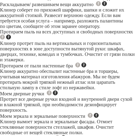
Раскладываем/ развешиваем вещи аккуратно
Клинер соберет по прихожей шарфики, шапки и сложит их
аккуратной стопкой. Развесит верхнюю одежду. Если вам
требуется особая услуга – например, разложить палантины
по цветам, сообщите об этом заранее оператору.
Протираем пыль на всех доступных и свободных поверхностях
Клинер протрет пыль на вертикальных и горизонтальных
поверхностях в зоне доступности вытянутой руки: шкафах,
дверцах, технике, комодах и тумбочках. Очистит от грязи полки
и этажерки.
Протираем от пыли настенные бра
Клинер аккуратно обеспылит настенные бра и торшеры,
учитывая материал изготовления абажуров. Мы не будем
протирать мокрой тряпкой нежный атлас или царапать
стильную лампу в стиле лофт из нержавейки.
Моем дверные ручки
Протрет все дверные ручки входной и внутренней двери сухой
и влажной тряпкой, при необходимости дезинфицирует
поверхность.
Моем зеркала и зеркальные поверхности
Клинер вымоет зеркала и зеркальные фасады. Отмоет
стеклянные поверхности стеллажей, шкафов. Очистит
свободные от вещей стеклянные полки.