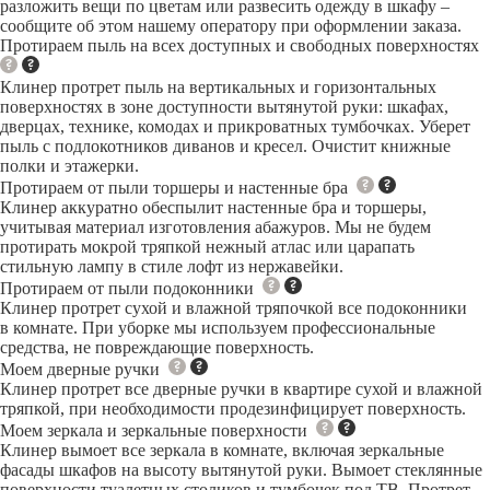
разложить вещи по цветам или развесить одежду в шкафу –
сообщите об этом нашему оператору при оформлении заказа.
Протираем пыль на всех доступных и свободных поверхностях
Клинер протрет пыль на вертикальных и горизонтальных
поверхностях в зоне доступности вытянутой руки: шкафах,
дверцах, технике, комодах и прикроватных тумбочках. Уберет
пыль с подлокотников диванов и кресел. Очистит книжные
полки и этажерки.
Протираем от пыли торшеры и настенные бра
Клинер аккуратно обеспылит настенные бра и торшеры,
учитывая материал изготовления абажуров. Мы не будем
протирать мокрой тряпкой нежный атлас или царапать
стильную лампу в стиле лофт из нержавейки.
Протираем от пыли подоконники
Клинер протрет сухой и влажной тряпочкой все подоконники
в комнате. При уборке мы используем профессиональные
средства, не повреждающие поверхность.
Моем дверные ручки
Клинер протрет все дверные ручки в квартире сухой и влажной
тряпкой, при необходимости продезинфицирует поверхность.
Моем зеркала и зеркальные поверхности
Клинер вымоет все зеркала в комнате, включая зеркальные
фасады шкафов на высоту вытянутой руки. Вымоет стеклянные
поверхности туалетных столиков и тумбочек под ТВ. Протрет