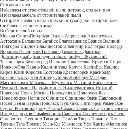
Снимаем скотч
Избавляем от строительной пыли потолок, стены и пол
Избавляем мебель от строительной пыли
Оттираем следы и капли краски, штукатурки, затирки, клея
(не более 2 см диаметром)
Выберите свой город
Москва
Санкт-Петербург
Адлер
Апрелевка
Архангельск
Астрахань
Балашиха
Батайск
Благовещенск
Брянск
Великий
Новгород
Видное
Владивосток
Владимир
Волгоград
Вологда
Воронеж
Геленджик
Грозный
Дзержинск
Дмитров
Долгопрудный
Домодедово
Екатеринбург
Жуковский
Зеленогорск
Зеленоград
Иваново
Ивантеевка
Иркутск
Истра
Йошкар-Ола
Казань
Калининград
Калуга
Каспийск
Кашира
Киров
Клин
Королёв
Кострома
Красногорск
Краснодар
Красноярск
Курган
Липецк
Лобня
Люберцы
Магадан
Магнитогорск
Махачкала
Мурманск
Мытищи
Набережные
Челны
Нальчик
Наро-Фоминск
Нижневартовск
Нижний
Новгород
Новая Москва
Новокузнецк
Новороссийск
Новосибирск
Ногинск
Обнинск
Одинцово
Омск
Павловский
Посад
Пенза
Пермь
Подольск
Пушкино
Пятигорск
Раменское
Реутов
Ростов-на-Дону
Рязань
Самара
Саранск
Саратов
Сергиев
Посад
Серпухов
Симферополь
Смоленск
Солнечногорск
Сочи
Ставрополь
Ступино
Таганрог
Тамбов
Тверь
Тольятти
Томск
Троицк
Тула
Тюмень
Улан-Удэ
Ульяновск
Уфа
Ханты-Мансийск