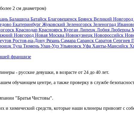
 более 2 см диаметром)
хань
Балашиха
Батайск
Благовещенск
Брянск
Великий Новгоро
едово
Екатеринбург
Жуковский
Зеленогорск
Зеленоград
Иванов
ногорск
Краснодар
Красноярск
Курган
Липецк
Лобня
Люберцы
ижний Новгород
Новая Москва
Новокузнецк
Новороссийск
Нов
еутов
Ростов-на-Дону
Рязань
Самара
Саранск
Саратов
Сергиев 
роицк
Тула
Тюмень
Улан-Удэ
Ульяновск
Уфа
Ханты-Мансийск
Х
ашей франшизе
еры - русские девушки, в возрасте от 24 до 40 лет.
ашем обучающем центре, а также проверку в службе безопасност
мпании "Братья Чистовы".
х и химический средств, которые наши клинеры привозят с соб