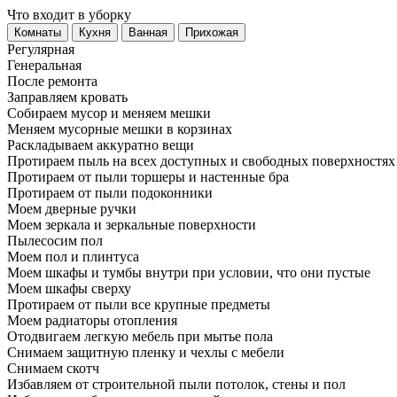
Что входит в уборку
Регу­лярная
Гене­ральная
После ремонта
Заправляем кровать
Собираем мусор и меняем мешки
Меняем мусорные мешки в корзинах
Раскладываем аккуратно вещи
Протираем пыль на всех доступных и свободных поверхностях
Протираем от пыли торшеры и настенные бра
Протираем от пыли подоконники
Моем дверные ручки
Моем зеркала и зеркальные поверхности
Пылесосим пол
Моем пол и плинтуса
Моем шкафы и тумбы внутри при условии, что они пустые
Моем шкафы сверху
Протираем от пыли все крупные предметы
Моем радиаторы отопления
Отодвигаем легкую мебель при мытье пола
Снимаем защитную пленку и чехлы с мебели
Снимаем скотч
Избавляем от строительной пыли потолок, стены и пол