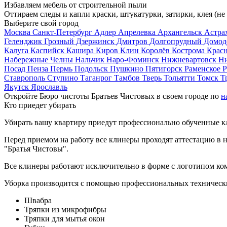
Избавляем мебель от строительной пыли
Оттираем следы и капли краски, штукатурки, затирки, клея (не
Выберите свой город
Москва
Санкт-Петербург
Адлер
Апрелевка
Архангельск
Астра
Геленджик
Грозный
Дзержинск
Дмитров
Долгопрудный
Домод
Калуга
Каспийск
Кашира
Киров
Клин
Королёв
Кострома
Крас
Набережные Челны
Нальчик
Наро-Фоминск
Нижневартовск
Н
Посад
Пенза
Пермь
Подольск
Пушкино
Пятигорск
Раменское
Р
Ставрополь
Ступино
Таганрог
Тамбов
Тверь
Тольятти
Томск
Т
Якутск
Ярославль
Откройте Бюро чистоты Братьев Чистовых в своем городе по
н
Кто приедет убирать
Убирать вашу квартиру приедут профессионально обученные клин
Перед приемом на работу все клинеры проходят аттестацию в н
"Братья Чистовы".
Все клинеры работают исключительно в форме с логотипом ко
Уборка производится с помощью профессиональных технически
Швабра
Тряпки из микрофибры
Тряпки для мытья окон