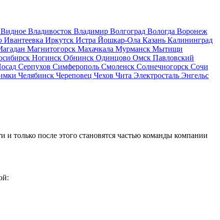
д
Видное
Владивосток
Владимир
Волгоград
Вологда
Воронеж
о
Ивантеевка
Иркутск
Истра
Йошкар-Ола
Казань
Калининград
Магадан
Магнитогорск
Махачкала
Мурманск
Мытищи
осибирск
Ногинск
Обнинск
Одинцово
Омск
Павловский
Посад
Серпухов
Симферополь
Смоленск
Солнечногорск
Сочи
имки
Челябинск
Череповец
Чехов
Чита
Электросталь
Энгельс
и и только после этого становятся частью команды компании
ой: