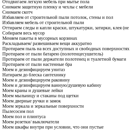
Отодвигаем легкую мебель при мытье пола
Снимаем защитную пленку и чехлы с мебели
Снимаем скотч
Избавляем от строительной пыли потолок, стены и пол
Избавляем мебель от строительной пыли
Оттираем следы и капли краски, штукатурки, затирки, клея (не
Собираем весь мусор
Меняем пакеты в мусорных корзинах
Раскладываем/ развешиваем вещи аккуратно
Протираем пыль на всех доступных и свободных поверхностях
Протираем от пыли батарею (полотенцесушитель)
Протираем от пыли держатели полотенец и туалетной бумаги
Протираем от пыли настенные бра
Моем и дезинфицируем унитаз
Натираем до блеска сантехнику
Моем и дезинфицируем раковину
Моем и дезинфицируем ванную/душевую кабину
Моем краны и душевые лейки
Моем мыльницу и стаканы под щетки
Моем дверные ручки и замок
Моем зеркала и зеркальные поверхности
Пылесосим пол
Моем пол и плинтуса
Моем розетки/ выключатели
Моем шкафы внутри при условии, что они пустые