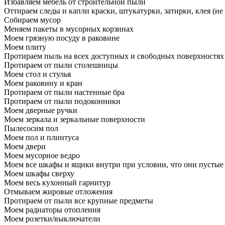
Избавляем мебель от строительной пыли
Оттираем следы и капли краски, штукатурки, затирки, клея (не
Собираем мусор
Меняем пакеты в мусорных корзинах
Моем грязную посуду в раковине
Моем плиту
Протираем пыль на всех доступных и свободных поверхностях
Протираем от пыли столешницы
Моем стол и стулья
Моем раковину и кран
Протираем от пыли настенные бра
Протираем от пыли подоконники
Моем дверные ручки
Моем зеркала и зеркальные поверхности
Пылесосим пол
Моем пол и плинтуса
Моем двери
Моем мусорное ведро
Моем все шкафы и ящики внутри при условии, что они пустые
Моем шкафы сверху
Моем весь кухонный гарнитур
Отмываем жировые отложения
Протираем от пыли все крупные предметы
Моем радиаторы отопления
Моем розетки/выключатели