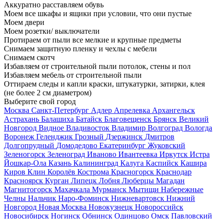
Аккуратно расставляем обувь
Моем все шкафы и ящики при условии, что они пустые
Моем двери
Моем розетки/ выключатели
Протираем от пыли все мелкие и крупные предметы
Снимаем защитную пленку и чехлы с мебели
Снимаем скотч
Избавляем от строительной пыли потолок, стены и пол
Избавляем мебель от строительной пыли
Оттираем следы и капли краски, штукатурки, затирки, клея
(не более 2 см диаметром)
Выберите свой город
Москва
Санкт-Петербург
Адлер
Апрелевка
Архангельск
Астрахань
Балашиха
Батайск
Благовещенск
Брянск
Великий
Новгород
Видное
Владивосток
Владимир
Волгоград
Вологда
Воронеж
Геленджик
Грозный
Дзержинск
Дмитров
Долгопрудный
Домодедово
Екатеринбург
Жуковский
Зеленогорск
Зеленоград
Иваново
Ивантеевка
Иркутск
Истра
Йошкар-Ола
Казань
Калининград
Калуга
Каспийск
Кашира
Киров
Клин
Королёв
Кострома
Красногорск
Краснодар
Красноярск
Курган
Липецк
Лобня
Люберцы
Магадан
Магнитогорск
Махачкала
Мурманск
Мытищи
Набережные
Челны
Нальчик
Наро-Фоминск
Нижневартовск
Нижний
Новгород
Новая Москва
Новокузнецк
Новороссийск
Новосибирск
Ногинск
Обнинск
Одинцово
Омск
Павловский