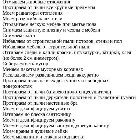
Отмываем жировые отложения
Протираем от пыли все крупные предметы
Моем радиаторы отопления
Моем розетки/выключатели
Отодвигаем легкую мебель при мытье пола
Снимаем защитную пленку и чехлы с мебели
Снимаем скотч
Избавляем от строительной пыли потолок, стены и пол
Избавляем мебель от строительной пыли
Оттираем следы и капли краски, штукатурки, затирки, клея
(не более 2 см диаметром)
Собираем весь мусор
Меняем пакеты в мусорных корзинах
Раскладываем/ развешиваем вещи аккуратно
Протираем пыль на всех доступных и свободных
поверхностях
Протираем от пыли батарею (полотенцесушитель)
Протираем от пыли держатели полотенец и туалетной бумаги
Протираем от пыли настенные бра
Моем и дезинфицируем унитаз
Натираем до блеска сантехнику
Моем и дезинфицируем раковину
Моем и дезинфицируем ванную/душевую кабину
Моем краны и душевые лейки
Моем мыльницу и стаканы под щетки