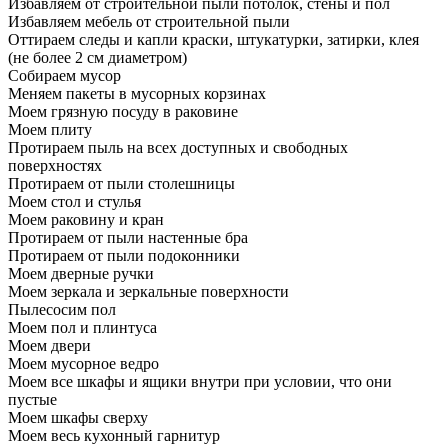
Избавляем от строительной пыли потолок, стены и пол
Избавляем мебель от строительной пыли
Оттираем следы и капли краски, штукатурки, затирки, клея
(не более 2 см диаметром)
Собираем мусор
Меняем пакеты в мусорных корзинах
Моем грязную посуду в раковине
Моем плиту
Протираем пыль на всех доступных и свободных
поверхностях
Протираем от пыли столешницы
Моем стол и стулья
Моем раковину и кран
Протираем от пыли настенные бра
Протираем от пыли подоконники
Моем дверные ручки
Моем зеркала и зеркальные поверхности
Пылесосим пол
Моем пол и плинтуса
Моем двери
Моем мусорное ведро
Моем все шкафы и ящики внутри при условии, что они
пустые
Моем шкафы сверху
Моем весь кухонный гарнитур