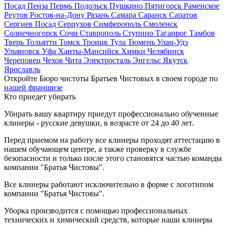
Посад
Пенза
Пермь
Подольск
Пушкино
Пятигорск
Раменское
Реутов
Ростов-на-Дону
Рязань
Самара
Саранск
Саратов
Сергиев Посад
Серпухов
Симферополь
Смоленск
Солнечногорск
Сочи
Ставрополь
Ступино
Таганрог
Тамбов
Тверь
Тольятти
Томск
Троицк
Тула
Тюмень
Улан-Удэ
Ульяновск
Уфа
Ханты-Мансийск
Химки
Челябинск
Череповец
Чехов
Чита
Электросталь
Энгельс
Якутск
Ярославль
Откройте Бюро чистоты Братьев Чистовых в своем городе по
нашей франшизе
Кто приедет убирать
Убирать вашу квартиру приедут профессионально обученные
клинеры - русские девушки, в возрасте от 24 до 40 лет.
Перед приемом на работу все клинеры проходят аттестацию в
нашем обучающем центре, а также проверку в службе
безопасности и только после этого становятся частью команды
компании "Братья Чистовы".
Все клинеры работают исключительно в форме с логотипом
компании "Братья Чистовы".
Уборка производится с помощью профессиональных
технических и химический средств, которые наши клинеры