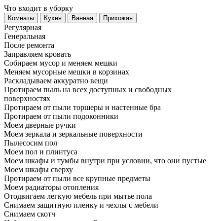
Что входит в уборку
Регу­лярная
Гене­ральная
После ремонта
Заправляем кровать
Собираем мусор и меняем мешки
Меняем мусорные мешки в корзинах
Раскладываем аккуратно вещи
Протираем пыль на всех доступных и свободных
поверхностях
Протираем от пыли торшеры и настенные бра
Протираем от пыли подоконники
Моем дверные ручки
Моем зеркала и зеркальные поверхности
Пылесосим пол
Моем пол и плинтуса
Моем шкафы и тумбы внутри при условии, что они пустые
Моем шкафы сверху
Протираем от пыли все крупные предметы
Моем радиаторы отопления
Отодвигаем легкую мебель при мытье пола
Снимаем защитную пленку и чехлы с мебели
Снимаем скотч