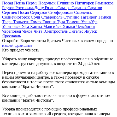
Посад
Пенза
Пермь
Подольск
Пушкино
Пятигорск
Раменское
Реутов
Ростов-на-Дону
Рязань
Самара
Саранск
Саратов
Сергиев Посад
Серпухов
Симферополь
Смоленск
Солнечногорск
Сочи
Ставрополь
Ступино
Таганрог
Тамбов
Тверь
Тольятти
Томск
Троицк
Тула
Тюмень
Улан-Удэ
Ульяновск
Уфа
Ханты-Мансийск
Химки
Челябинск
Череповец
Чехов
Чита
Электросталь
Энгельс
Якутск
Ярославль
Откройте Бюро чистоты Братьев Чистовых в своем городе по
нашей франшизе
Кто приедет убирать
Убирать вашу квартиру приедут профессионально обученные
клинеры - русские девушки, в возрасте от 24 до 40 лет.
Перед приемом на работу все клинеры проходят аттестацию в
нашем обучающем центре, а также проверку в службе
безопасности и только после этого становятся частью команды
компании "Братья Чистовы".
Все клинеры работают исключительно в форме с логотипом
компании "Братья Чистовы".
Уборка производится с помощью профессиональных
технических и химический средств, которые наши клинеры