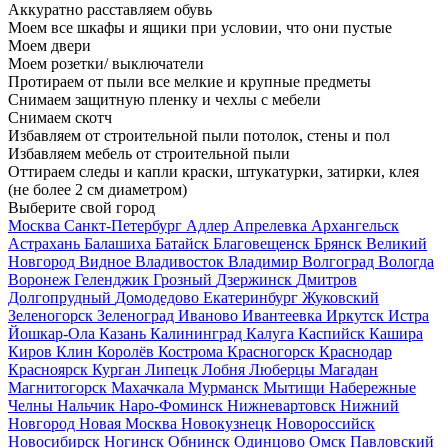
Аккуратно расставляем обувь
Моем все шкафы и ящики при условии, что они пустые
Моем двери
Моем розетки/ выключатели
Протираем от пыли все мелкие и крупные предметы
Снимаем защитную пленку и чехлы с мебели
Снимаем скотч
Избавляем от строительной пыли потолок, стены и пол
Избавляем мебель от строительной пыли
Оттираем следы и капли краски, штукатурки, затирки, клея
(не более 2 см диаметром)
Выберите свой город
Москва
Санкт-Петербург
Адлер
Апрелевка
Архангельск
Астрахань
Балашиха
Батайск
Благовещенск
Брянск
Великий
Новгород
Видное
Владивосток
Владимир
Волгоград
Вологда
Воронеж
Геленджик
Грозный
Дзержинск
Дмитров
Долгопрудный
Домодедово
Екатеринбург
Жуковский
Зеленогорск
Зеленоград
Иваново
Ивантеевка
Иркутск
Истра
Йошкар-Ола
Казань
Калининград
Калуга
Каспийск
Кашира
Киров
Клин
Королёв
Кострома
Красногорск
Краснодар
Красноярск
Курган
Липецк
Лобня
Люберцы
Магадан
Магнитогорск
Махачкала
Мурманск
Мытищи
Набережные
Челны
Нальчик
Наро-Фоминск
Нижневартовск
Нижний
Новгород
Новая Москва
Новокузнецк
Новороссийск
Новосибирск
Ногинск
Обнинск
Одинцово
Омск
Павловский