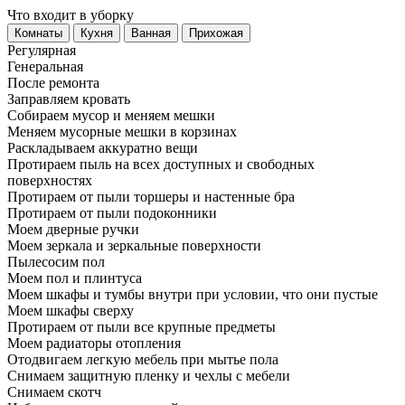
Что входит в уборку
Регу­лярная
Гене­ральная
После ремонта
Заправляем кровать
Собираем мусор и меняем мешки
Меняем мусорные мешки в корзинах
Раскладываем аккуратно вещи
Протираем пыль на всех доступных и свободных
поверхностях
Протираем от пыли торшеры и настенные бра
Протираем от пыли подоконники
Моем дверные ручки
Моем зеркала и зеркальные поверхности
Пылесосим пол
Моем пол и плинтуса
Моем шкафы и тумбы внутри при условии, что они пустые
Моем шкафы сверху
Протираем от пыли все крупные предметы
Моем радиаторы отопления
Отодвигаем легкую мебель при мытье пола
Снимаем защитную пленку и чехлы с мебели
Снимаем скотч