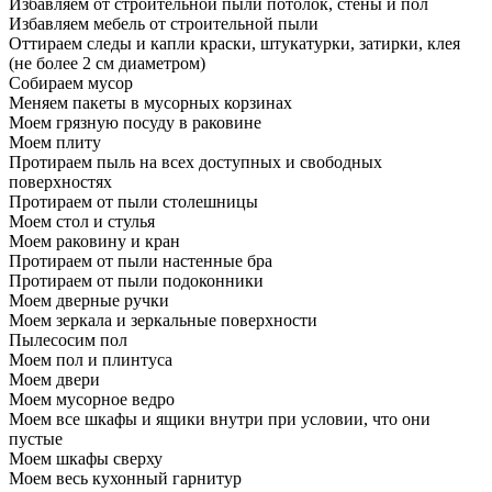
Избавляем от строительной пыли потолок, стены и пол
Избавляем мебель от строительной пыли
Оттираем следы и капли краски, штукатурки, затирки, клея
(не более 2 см диаметром)
Собираем мусор
Меняем пакеты в мусорных корзинах
Моем грязную посуду в раковине
Моем плиту
Протираем пыль на всех доступных и свободных
поверхностях
Протираем от пыли столешницы
Моем стол и стулья
Моем раковину и кран
Протираем от пыли настенные бра
Протираем от пыли подоконники
Моем дверные ручки
Моем зеркала и зеркальные поверхности
Пылесосим пол
Моем пол и плинтуса
Моем двери
Моем мусорное ведро
Моем все шкафы и ящики внутри при условии, что они
пустые
Моем шкафы сверху
Моем весь кухонный гарнитур