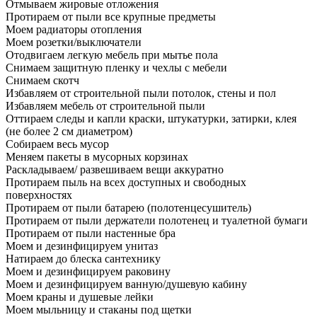
Отмываем жировые отложения
Протираем от пыли все крупные предметы
Моем радиаторы отопления
Моем розетки/выключатели
Отодвигаем легкую мебель при мытье пола
Снимаем защитную пленку и чехлы с мебели
Снимаем скотч
Избавляем от строительной пыли потолок, стены и пол
Избавляем мебель от строительной пыли
Оттираем следы и капли краски, штукатурки, затирки, клея
(не более 2 см диаметром)
Собираем весь мусор
Меняем пакеты в мусорных корзинах
Раскладываем/ развешиваем вещи аккуратно
Протираем пыль на всех доступных и свободных
поверхностях
Протираем от пыли батарею (полотенцесушитель)
Протираем от пыли держатели полотенец и туалетной бумаги
Протираем от пыли настенные бра
Моем и дезинфицируем унитаз
Натираем до блеска сантехнику
Моем и дезинфицируем раковину
Моем и дезинфицируем ванную/душевую кабину
Моем краны и душевые лейки
Моем мыльницу и стаканы под щетки