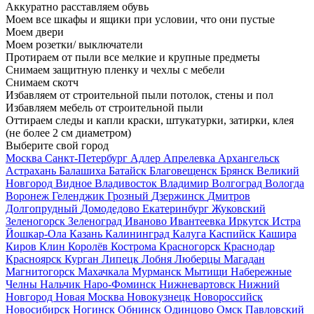
Аккуратно расставляем обувь
Моем все шкафы и ящики при условии, что они пустые
Моем двери
Моем розетки/ выключатели
Протираем от пыли все мелкие и крупные предметы
Снимаем защитную пленку и чехлы с мебели
Снимаем скотч
Избавляем от строительной пыли потолок, стены и пол
Избавляем мебель от строительной пыли
Оттираем следы и капли краски, штукатурки, затирки, клея
(не более 2 см диаметром)
Выберите свой город
Москва
Санкт-Петербург
Адлер
Апрелевка
Архангельск
Астрахань
Балашиха
Батайск
Благовещенск
Брянск
Великий
Новгород
Видное
Владивосток
Владимир
Волгоград
Вологда
Воронеж
Геленджик
Грозный
Дзержинск
Дмитров
Долгопрудный
Домодедово
Екатеринбург
Жуковский
Зеленогорск
Зеленоград
Иваново
Ивантеевка
Иркутск
Истра
Йошкар-Ола
Казань
Калининград
Калуга
Каспийск
Кашира
Киров
Клин
Королёв
Кострома
Красногорск
Краснодар
Красноярск
Курган
Липецк
Лобня
Люберцы
Магадан
Магнитогорск
Махачкала
Мурманск
Мытищи
Набережные
Челны
Нальчик
Наро-Фоминск
Нижневартовск
Нижний
Новгород
Новая Москва
Новокузнецк
Новороссийск
Новосибирск
Ногинск
Обнинск
Одинцово
Омск
Павловский