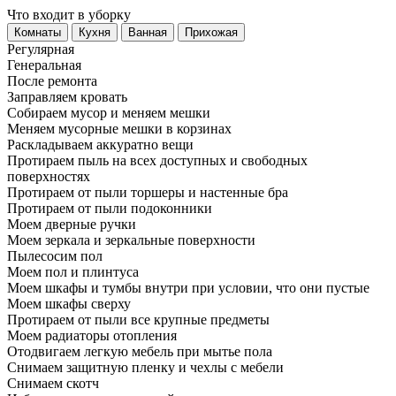
Что входит в уборку
Регу­лярная
Гене­ральная
После ремонта
Заправляем кровать
Собираем мусор и меняем мешки
Меняем мусорные мешки в корзинах
Раскладываем аккуратно вещи
Протираем пыль на всех доступных и свободных
поверхностях
Протираем от пыли торшеры и настенные бра
Протираем от пыли подоконники
Моем дверные ручки
Моем зеркала и зеркальные поверхности
Пылесосим пол
Моем пол и плинтуса
Моем шкафы и тумбы внутри при условии, что они пустые
Моем шкафы сверху
Протираем от пыли все крупные предметы
Моем радиаторы отопления
Отодвигаем легкую мебель при мытье пола
Снимаем защитную пленку и чехлы с мебели
Снимаем скотч