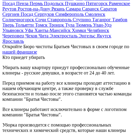
Посад
Пенза
Пермь
Подольск
Пушкино
Пятигорск
Раменское
Реутов
Ростов-на-Дону
Рязань
Самара
Саранск
Саратов
Сергиев Посад
Серпухов
Симферополь
Смоленск
Солнечногорск
Сочи
Ставрополь
Ступино
Таганрог
Тамбов
Тверь
Тольятти
Томск
Троицк
Тула
Тюмень
Улан-Удэ
Ульяновск
Уфа
Ханты-Мансийск
Химки
Челябинск
Череповец
Чехов
Чита
Электросталь
Энгельс
Якутск
Ярославль
Откройте Бюро чистоты Братьев Чистовых в своем городе по
нашей франшизе
Кто приедет убирать
Убирать вашу квартиру приедут профессионально обученные
клинеры - русские девушки, в возрасте от 24 до 40 лет.
Перед приемом на работу все клинеры проходят аттестацию в
нашем обучающем центре, а также проверку в службе
безопасности и только после этого становятся частью команды
компании "Братья Чистовы".
Все клинеры работают исключительно в форме с логотипом
компании "Братья Чистовы".
Уборка производится с помощью профессиональных
технических и химический средств, которые наши клинеры