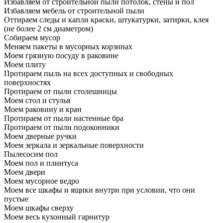
Избавляем от строительной пыли потолок, стены и пол
Избавляем мебель от строительной пыли
Оттираем следы и капли краски, штукатурки, затирки, клея
(не более 2 см диаметром)
Собираем мусор
Меняем пакеты в мусорных корзинах
Моем грязную посуду в раковине
Моем плиту
Протираем пыль на всех доступных и свободных
поверхностях
Протираем от пыли столешницы
Моем стол и стулья
Моем раковину и кран
Протираем от пыли настенные бра
Протираем от пыли подоконники
Моем дверные ручки
Моем зеркала и зеркальные поверхности
Пылесосим пол
Моем пол и плинтуса
Моем двери
Моем мусорное ведро
Моем все шкафы и ящики внутри при условии, что они
пустые
Моем шкафы сверху
Моем весь кухонный гарнитур