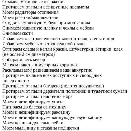
Отмываем жировые отложения
Протираем от пыли все крупные предметы
Моем радиаторы отопления
Моем розетки/выключатели
Отодвигаем легкую мебель при мытье пола
Снимаем защитную пленку и чехлы с мебели
Снимаем скотч
Избавляем от строительной пыли потолок, стены и пол
Избавляем мебель от строительной пыли
Оттираем следы и капли краски, штукатурки, затирки, клея
(не более 2 см диаметром)
Собираем весь мусор
Меняем пакеты в мусорных корзинах
Раскладываем/ развешиваем вещи аккуратно
Протираем пыль на всех доступных и свободных
поверхностях
Протираем от пыли батарею (полотенцесушитель)
Протираем от пыли держатели полотенец и туалетной бумаги
Протираем от пыли настенные бра
Моем и дезинфицируем унитаз
Натираем до блеска сантехнику
Моем и дезинфицируем раковину
Моем и дезинфицируем ванную/душевую кабину
Моем краны и душевые лейки
Моем мыльницу и стаканы под щетки