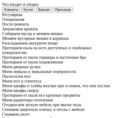
Что входит в уборку
Регу­лярная
Гене­ральная
После ремонта
Заправляем кровать
Собираем мусор и меняем мешки
Меняем мусорные мешки в корзинах
Раскладываем аккуратно вещи
Протираем пыль на всех доступных и свободных
поверхностях
Протираем от пыли торшеры и настенные бра
Протираем от пыли подоконники
Моем дверные ручки
Моем зеркала и зеркальные поверхности
Пылесосим пол
Моем пол и плинтуса
Моем шкафы и тумбы внутри при условии, что они пустые
Моем шкафы сверху
Протираем от пыли все крупные предметы
Моем радиаторы отопления
Отодвигаем легкую мебель при мытье пола
Снимаем защитную пленку и чехлы с мебели
Снимаем скотч