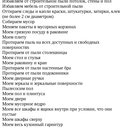
Избавляем от строительной пыли потолок, стены и пол
Избавляем мебель от строительной пыли
Оттираем следы и капли краски, штукатурки, затирки, клея
(не более 2 см диаметром)
Собираем мусор
Меняем пакеты в мусорных корзинах
Моем грязную посуду в раковине
Моем плиту
Протираем пыль на всех доступных и свободных
поверхностях
Протираем от пыли столешницы
Моем стол и стулья
Моем раковину и кран
Протираем от пыли настенные бра
Протираем от пыли подоконники
Моем дверные ручки
Моем зеркала и зеркальные поверхности
Пылесосим пол
Моем пол и плинтуса
Моем двери
Моем мусорное ведро
Моем все шкафы и ящики внутри при условии, что они
пустые
Моем шкафы сверху
Моем весь кухонный гарнитур