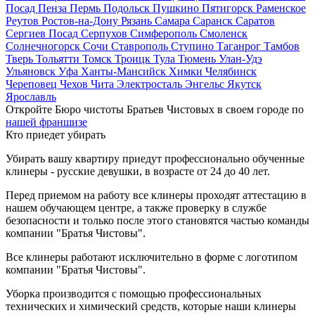
Посад
Пенза
Пермь
Подольск
Пушкино
Пятигорск
Раменское
Реутов
Ростов-на-Дону
Рязань
Самара
Саранск
Саратов
Сергиев Посад
Серпухов
Симферополь
Смоленск
Солнечногорск
Сочи
Ставрополь
Ступино
Таганрог
Тамбов
Тверь
Тольятти
Томск
Троицк
Тула
Тюмень
Улан-Удэ
Ульяновск
Уфа
Ханты-Мансийск
Химки
Челябинск
Череповец
Чехов
Чита
Электросталь
Энгельс
Якутск
Ярославль
Откройте Бюро чистоты Братьев Чистовых в своем городе по
нашей франшизе
Кто приедет убирать
Убирать вашу квартиру приедут профессионально обученные
клинеры - русские девушки, в возрасте от 24 до 40 лет.
Перед приемом на работу все клинеры проходят аттестацию в
нашем обучающем центре, а также проверку в службе
безопасности и только после этого становятся частью команды
компании "Братья Чистовы".
Все клинеры работают исключительно в форме с логотипом
компании "Братья Чистовы".
Уборка производится с помощью профессиональных
технических и химический средств, которые наши клинеры