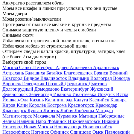
Аккуратно расставляем обувь
Моем все шкафы и ящики при условии, что они пустые
Моем двери
Моем розетки/ выключатели
Протираем от пыли все мелкие и крупные предметы
Снимаем защитную пленку и чехлы с мебели
Снимаем скотч
Избавляем от строительной пыли потолок, стены и пол
Избавляем мебель от строительной пыли
Оттираем следы и капли краски, штукатурки, затирки, клея
(не более 2 см диаметром)
Выберите свой город
Москва
Санкт-Петербург
Адлер
Апрелевка
Архангельск
Астрахань
Балашиха
Батайск
Благовещенск
Брянск
Великий
Новгород
Видное
Владивосток
Владимир
Волгоград
Вологда
Воронеж
Геленджик
Грозный
Дзержинск
Дмитров
Долгопрудный
Домодедово
Екатеринбург
Жуковский
Зеленогорск
Зеленоград
Иваново
Ивантеевка
Иркутск
Истра
Йошкар-Ола
Казань
Калининград
Калуга
Каспийск
Кашира
Киров
Клин
Королёв
Кострома
Красногорск
Краснодар
Красноярск
Курган
Липецк
Лобня
Люберцы
Магадан
Магнитогорск
Махачкала
Мурманск
Мытищи
Набережные
Челны
Нальчик
Наро-Фоминск
Нижневартовск
Нижний
Новгород
Новая Москва
Новокузнецк
Новороссийск
Новосибирск
Ногинск
Обнинск
Одинцово
Омск
Павловский