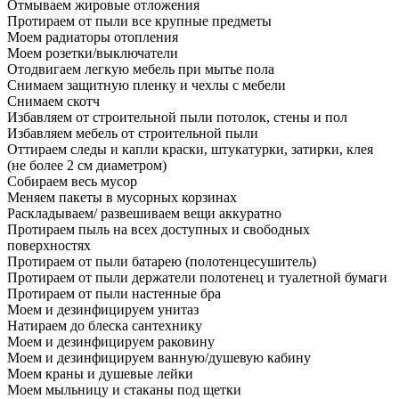
Отмываем жировые отложения
Протираем от пыли все крупные предметы
Моем радиаторы отопления
Моем розетки/выключатели
Отодвигаем легкую мебель при мытье пола
Снимаем защитную пленку и чехлы с мебели
Снимаем скотч
Избавляем от строительной пыли потолок, стены и пол
Избавляем мебель от строительной пыли
Оттираем следы и капли краски, штукатурки, затирки, клея
(не более 2 см диаметром)
Собираем весь мусор
Меняем пакеты в мусорных корзинах
Раскладываем/ развешиваем вещи аккуратно
Протираем пыль на всех доступных и свободных
поверхностях
Протираем от пыли батарею (полотенцесушитель)
Протираем от пыли держатели полотенец и туалетной бумаги
Протираем от пыли настенные бра
Моем и дезинфицируем унитаз
Натираем до блеска сантехнику
Моем и дезинфицируем раковину
Моем и дезинфицируем ванную/душевую кабину
Моем краны и душевые лейки
Моем мыльницу и стаканы под щетки