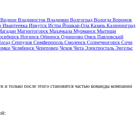
д
Видное
Владивосток
Владимир
Волгоград
Вологда
Воронеж
о
Ивантеевка
Иркутск
Истра
Йошкар-Ола
Казань
Калининград
Магадан
Магнитогорск
Махачкала
Мурманск
Мытищи
осибирск
Ногинск
Обнинск
Одинцово
Омск
Павловский
Посад
Серпухов
Симферополь
Смоленск
Солнечногорск
Сочи
имки
Челябинск
Череповец
Чехов
Чита
Электросталь
Энгельс
и и только после этого становятся частью команды компании
ой: