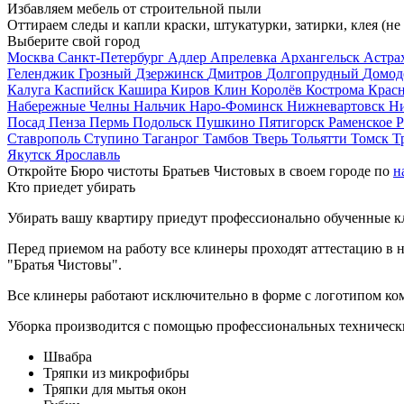
Избавляем мебель от строительной пыли
Оттираем следы и капли краски, штукатурки, затирки, клея (не
Выберите свой город
Москва
Санкт-Петербург
Адлер
Апрелевка
Архангельск
Астра
Геленджик
Грозный
Дзержинск
Дмитров
Долгопрудный
Домод
Калуга
Каспийск
Кашира
Киров
Клин
Королёв
Кострома
Крас
Набережные Челны
Нальчик
Наро-Фоминск
Нижневартовск
Н
Посад
Пенза
Пермь
Подольск
Пушкино
Пятигорск
Раменское
Р
Ставрополь
Ступино
Таганрог
Тамбов
Тверь
Тольятти
Томск
Т
Якутск
Ярославль
Откройте Бюро чистоты Братьев Чистовых в своем городе по
н
Кто приедет убирать
Убирать вашу квартиру приедут профессионально обученные клин
Перед приемом на работу все клинеры проходят аттестацию в н
"Братья Чистовы".
Все клинеры работают исключительно в форме с логотипом ко
Уборка производится с помощью профессиональных технически
Швабра
Тряпки из микрофибры
Тряпки для мытья окон