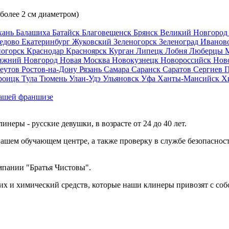
 более 2 см диаметром)
хань
Балашиха
Батайск
Благовещенск
Брянск
Великий Новгоро
едово
Екатеринбург
Жуковский
Зеленогорск
Зеленоград
Иванов
ногорск
Краснодар
Красноярск
Курган
Липецк
Лобня
Люберцы
ижний Новгород
Новая Москва
Новокузнецк
Новороссийск
Нов
еутов
Ростов-на-Дону
Рязань
Самара
Саранск
Саратов
Сергиев 
роицк
Тула
Тюмень
Улан-Удэ
Ульяновск
Уфа
Ханты-Мансийск
Х
ашей франшизе
еры - русские девушки, в возрасте от 24 до 40 лет.
ашем обучающем центре, а также проверку в службе безопасност
мпании "Братья Чистовы".
х и химический средств, которые наши клинеры привозят с соб