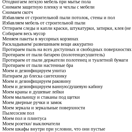
Отодвигаем легкую мебель при мытье пола
Снимаем защитную пленку и чехлы с мебели
Снимаем скотч
Избавляем от строительной пыли потолок, стены и пол
Избавляем мебель от строительной пыли
Оттираем следы и капли краски, штукатурки, затирки, клея (не
Собираем весь мусор
Меняем пакеты в мусорных корзинах
Раскладываем/ развешиваем вещи аккуратно
Протираем пыль на всех доступных и свободных поверхностях
Протираем от пыли батарею (полотенцесушитель)
Протираем от пыли держатели полотенец и туалетной бумаги
Протираем от пыли настенные бра
Моем и дезинфицируем унитаз
Натираем до блеска сантехнику
Моем и дезинфицируем раковину
Моем и дезинфицируем ванную/душевую кабину
Моем краны и душевые лейки
Моем мыльницу и стаканы под щетки
Моем дверные ручки и замок
Моем зеркала и зеркальные поверхности
Пылесосим пол
Моем пол и плинтуса
Моем розетки/ выключатели
Моем шкафы внутри при условии, что они пустые