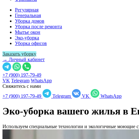
Регулярная
Генеральная
Уборка домов
Уборка после ремонта
Мытье окон
Эко-уборка
Уборка офисов
Заказать уборку
→ Личный кабинет
+7 (900) 197-79-49
VK
Telegram
WhatsApp
Свяжитесь с нами
+7 (900) 197-79-49
Telegram
VK
WhatsApp
Эко-уборка вашего жилья в
Е
Используем специальные технологии и экологичные моющие ср