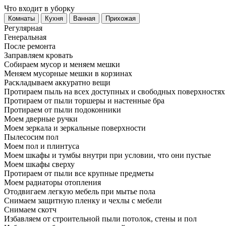
Что входит в уборку
Регу­лярная
Гене­ральная
После ремонта
Заправляем кровать
Собираем мусор и меняем мешки
Меняем мусорные мешки в корзинах
Раскладываем аккуратно вещи
Протираем пыль на всех доступных и свободных поверхностях
Протираем от пыли торшеры и настенные бра
Протираем от пыли подоконники
Моем дверные ручки
Моем зеркала и зеркальные поверхности
Пылесосим пол
Моем пол и плинтуса
Моем шкафы и тумбы внутри при условии, что они пустые
Моем шкафы сверху
Протираем от пыли все крупные предметы
Моем радиаторы отопления
Отодвигаем легкую мебель при мытье пола
Снимаем защитную пленку и чехлы с мебели
Снимаем скотч
Избавляем от строительной пыли потолок, стены и пол