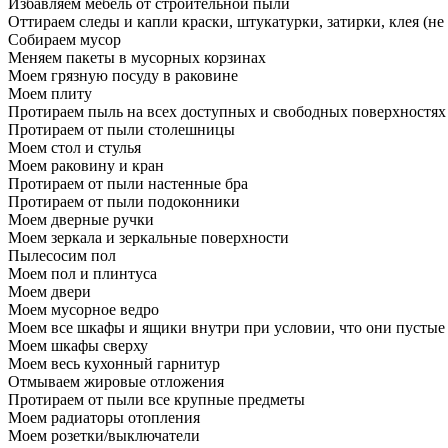
Избавляем мебель от строительной пыли
Оттираем следы и капли краски, штукатурки, затирки, клея (не
Собираем мусор
Меняем пакеты в мусорных корзинах
Моем грязную посуду в раковине
Моем плиту
Протираем пыль на всех доступных и свободных поверхностях
Протираем от пыли столешницы
Моем стол и стулья
Моем раковину и кран
Протираем от пыли настенные бра
Протираем от пыли подоконники
Моем дверные ручки
Моем зеркала и зеркальные поверхности
Пылесосим пол
Моем пол и плинтуса
Моем двери
Моем мусорное ведро
Моем все шкафы и ящики внутри при условии, что они пустые
Моем шкафы сверху
Моем весь кухонный гарнитур
Отмываем жировые отложения
Протираем от пыли все крупные предметы
Моем радиаторы отопления
Моем розетки/выключатели