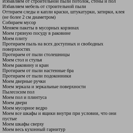
Избавляем от строительной пыли потолок, стены и пол
Избавляем мебель от строительной пыли
Оттираем следы и капли краски, штукатурки, затирки, клея
(не более 2 см диаметром)
Собираем мусор
Меняем пакеты в мусорных корзинах
Моем грязную посуду в раковине
Моем плиту
Протираем пыль на всех доступных и свободных
поверхностях
Протираем от пыли столешницы
Моем стол и стулья
Моем раковину и кран
Протираем от пыли настенные бра
Протираем от пыли подоконники
Моем дверные ручки
Моем зеркала и зеркальные поверхности
Пылесосим пол
Моем пол и плинтуса
Моем двери
Моем мусорное ведро
Моем все шкафы и ящики внутри при условии, что они
пустые
Моем шкафы сверху
Моем весь кухонный гарнитур