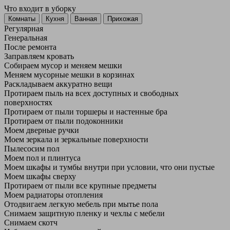
Что входит в уборку
Регу­лярная
Гене­ральная
После ремонта
Заправляем кровать
Собираем мусор и меняем мешки
Меняем мусорные мешки в корзинах
Раскладываем аккуратно вещи
Протираем пыль на всех доступных и свободных
поверхностях
Протираем от пыли торшеры и настенные бра
Протираем от пыли подоконники
Моем дверные ручки
Моем зеркала и зеркальные поверхности
Пылесосим пол
Моем пол и плинтуса
Моем шкафы и тумбы внутри при условии, что они пустые
Моем шкафы сверху
Протираем от пыли все крупные предметы
Моем радиаторы отопления
Отодвигаем легкую мебель при мытье пола
Снимаем защитную пленку и чехлы с мебели
Снимаем скотч