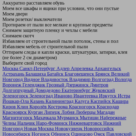
Аккуратно расставляем обувь
Моем все шкафы и ящики при условии, что они пустые
Моем двери
Моем розетки/ выключатели
Протираем от пыли все мелкие и крупные предметы
Снимаем защитную пленку и чехлы с мебели
Снимаем скотч
Избавляем от строительной пыли потолок, стены и пол
Избавляем мебель от строительной пыли
Оттираем следы и капли краски, штукатурки, затирки, клея
(не более 2 см диаметром)
Выберите свой город
Москва
Санкт-Петербург
Адлер
Апрелевка
Архангельск
Астрахань
Балашиха
Батайск
Благовещенск
Брянск
Великий
Новгород
Видное
Владивосток
Владимир
Волгоград
Вологда
Воронеж
Геленджик
Грозный
Дзержинск
Дмитров
Долгопрудный
Домодедово
Екатеринбург
Жуковский
Зеленогорск
Зеленоград
Иваново
Ивантеевка
Иркутск
Истра
Йошкар-Ола
Казань
Калининград
Калуга
Каспийск
Кашира
Киров
Клин
Королёв
Кострома
Красногорск
Краснодар
Красноярск
Курган
Липецк
Лобня
Люберцы
Магадан
Магнитогорск
Махачкала
Мурманск
Мытищи
Набережные
Челны
Нальчик
Наро-Фоминск
Нижневартовск
Нижний
Новгород
Новая Москва
Новокузнецк
Новороссийск
Новосибирск
Ногинск
Обнинск
Одинцово
Омск
Павловский