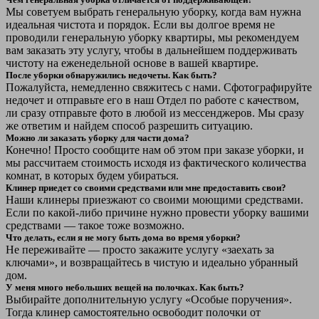
Мы советуем выбрать генеральную уборку, когда вам нужна
идеальная чистота и порядок. Если вы долгое время не
проводили генеральную уборку квартиры, мы рекомендуем
вам заказать эту услугу, чтобы в дальнейшем поддерживать
чистоту на еженедельной основе в вашей квартире.
После уборки обнаружились недочеты. Как быть?
Пожалуйста, немедленно свяжитесь с нами. Сфотографируйте
недочет и отправьте его в наш Отдел по работе с качеством,
ли сразу отправьте фото в любой из мессенджеров. Мы сразу
же ответим и найдем способ разрешить ситуацию.
Можно ли заказать уборку для части дома?
Конечно! Просто сообщите нам об этом при заказе уборки, и
мы рассчитаем стоимость исходя из фактического количества
комнат, в которых будем убираться.
Клинер приедет со своими средствами или мне предоставить свои?
Наши клинеры приезжают со своими моющими средствами.
Если по какой-либо причине нужно провести уборку вашими
средствами — такое тоже возможно.
Что делать, если я не могу быть дома во время уборки?
Не переживайте — просто закажите услугу «заехать за
ключами», и возвращайтесь в чистую и идеально убранный
дом.
У меня много небольших вещей на полочках. Как быть?
Выбирайте дополнительную услугу «Особые поручения».
Тогда клинер самостоятельно освободит полочки от