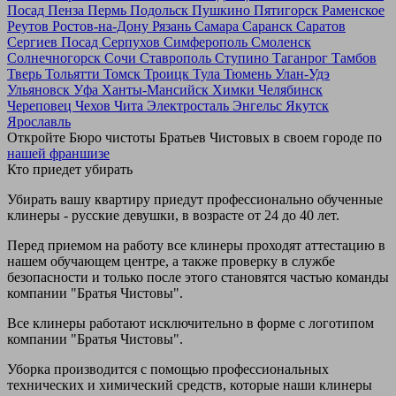
Посад
Пенза
Пермь
Подольск
Пушкино
Пятигорск
Раменское
Реутов
Ростов-на-Дону
Рязань
Самара
Саранск
Саратов
Сергиев Посад
Серпухов
Симферополь
Смоленск
Солнечногорск
Сочи
Ставрополь
Ступино
Таганрог
Тамбов
Тверь
Тольятти
Томск
Троицк
Тула
Тюмень
Улан-Удэ
Ульяновск
Уфа
Ханты-Мансийск
Химки
Челябинск
Череповец
Чехов
Чита
Электросталь
Энгельс
Якутск
Ярославль
Откройте Бюро чистоты Братьев Чистовых в своем городе по
нашей франшизе
Кто приедет убирать
Убирать вашу квартиру приедут профессионально обученные
клинеры - русские девушки, в возрасте от 24 до 40 лет.
Перед приемом на работу все клинеры проходят аттестацию в
нашем обучающем центре, а также проверку в службе
безопасности и только после этого становятся частью команды
компании "Братья Чистовы".
Все клинеры работают исключительно в форме с логотипом
компании "Братья Чистовы".
Уборка производится с помощью профессиональных
технических и химический средств, которые наши клинеры