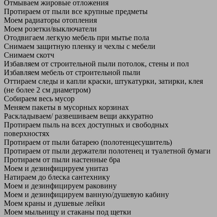
Отмываем жировые отложения
Протираем от пыли все крупные предметы
Моем радиаторы отопления
Моем розетки/выключатели
Отодвигаем легкую мебель при мытье пола
Снимаем защитную пленку и чехлы с мебели
Снимаем скотч
Избавляем от строительной пыли потолок, стены и пол
Избавляем мебель от строительной пыли
Оттираем следы и капли краски, штукатурки, затирки, клея
(не более 2 см диаметром)
Собираем весь мусор
Меняем пакеты в мусорных корзинах
Раскладываем/ развешиваем вещи аккуратно
Протираем пыль на всех доступных и свободных
поверхностях
Протираем от пыли батарею (полотенцесушитель)
Протираем от пыли держатели полотенец и туалетной бумаги
Протираем от пыли настенные бра
Моем и дезинфицируем унитаз
Натираем до блеска сантехнику
Моем и дезинфицируем раковину
Моем и дезинфицируем ванную/душевую кабину
Моем краны и душевые лейки
Моем мыльницу и стаканы под щетки