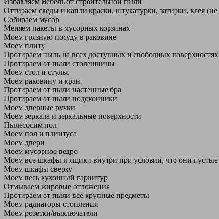
Избавляем мебель от строительной пыли
Оттираем следы и капли краски, штукатурки, затирки, клея (не
Собираем мусор
Меняем пакеты в мусорных корзинах
Моем грязную посуду в раковине
Моем плиту
Протираем пыль на всех доступных и свободных поверхностях
Протираем от пыли столешницы
Моем стол и стулья
Моем раковину и кран
Протираем от пыли настенные бра
Протираем от пыли подоконники
Моем дверные ручки
Моем зеркала и зеркальные поверхности
Пылесосим пол
Моем пол и плинтуса
Моем двери
Моем мусорное ведро
Моем все шкафы и ящики внутри при условии, что они пустые
Моем шкафы сверху
Моем весь кухонный гарнитур
Отмываем жировые отложения
Протираем от пыли все крупные предметы
Моем радиаторы отопления
Моем розетки/выключатели