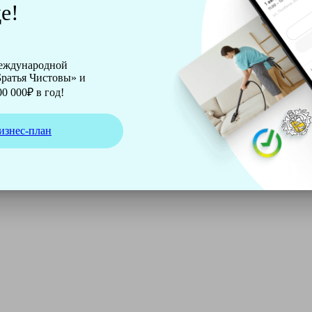
е!
международной
ратья Чистовы» и
0 000₽ в год!
изнес-план
ирмы Soteco, а также утюг, ведро, парогенератор, аппарат д