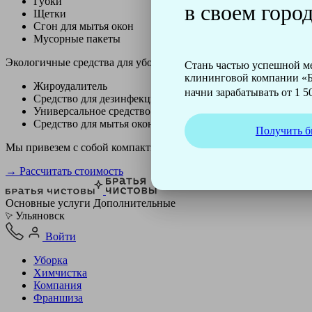
Губки
в своем город
Щетки
Сгон для мытья окон
Мусорные пакеты
Экологичные средства для уборки немецкой марки Kiehl:
Стань частью успешной 
клининговой компании «Б
Жироудалитель
начни зарабатывать от 1 50
Средство для дезинфекции
Универсальное средство
Средство для мытья окон
Получить б
Мы привезем с собой компактный профессиональный пылесос ф
→ Рассчитать стоимость
Основные услуги
Дополнительные
Ульяновск
Войти
Уборка
Химчистка
Компания
Франшиза