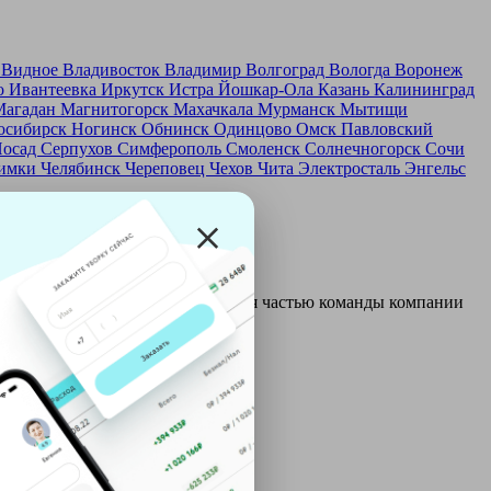
д
Видное
Владивосток
Владимир
Волгоград
Вологда
Воронеж
о
Ивантеевка
Иркутск
Истра
Йошкар-Ола
Казань
Калининград
Магадан
Магнитогорск
Махачкала
Мурманск
Мытищи
осибирск
Ногинск
Обнинск
Одинцово
Омск
Павловский
Посад
Серпухов
Симферополь
Смоленск
Солнечногорск
Сочи
имки
Челябинск
Череповец
Чехов
Чита
Электросталь
Энгельс
и и только после этого становятся частью команды компании
ой: