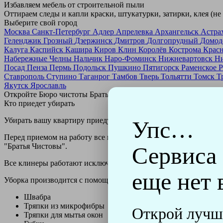
Избавляем мебель от строительной пыли
Оттираем следы и капли краски, штукатурки, затирки, клея (не
Выберите свой город
Москва
Санкт-Петербург
Адлер
Апрелевка
Архангельск
Астра
Геленджик
Грозный
Дзержинск
Дмитров
Долгопрудный
Домод
Калуга
Каспийск
Кашира
Киров
Клин
Королёв
Кострома
Крас
Набережные Челны
Нальчик
Наро-Фоминск
Нижневартовск
Н
Посад
Пенза
Пермь
Подольск
Пушкино
Пятигорск
Раменское
Р
Ставрополь
Ступино
Таганрог
Тамбов
Тверь
Тольятти
Томск
Т
Якутск
Ярославль
Откройте Бюро чистоты Братьев Чистовых в своем городе по
н
Кто приедет убирать
Убирать вашу квартиру приедут профессионально обученные клин
Упс…
Перед приемом на работу все клинеры проходят аттестацию в н
"Братья Чистовы".
Сервиса
Все клинеры работают исключительно в форме с логотипом ко
еще нет 
Уборка производится с помощью профессиональных технически
Швабра
Тряпки из микрофибры
Открой лучш
Тряпки для мытья окон