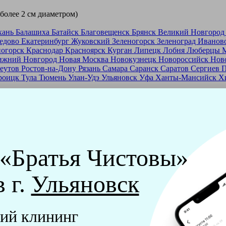
 более 2 см диаметром)
хань
Балашиха
Батайск
Благовещенск
Брянск
Великий Новгоро
едово
Екатеринбург
Жуковский
Зеленогорск
Зеленоград
Иванов
ногорск
Краснодар
Красноярск
Курган
Липецк
Лобня
Люберцы
ижний Новгород
Новая Москва
Новокузнецк
Новороссийск
Нов
еутов
Ростов-на-Дону
Рязань
Самара
Саранск
Саратов
Сергиев 
роицк
Тула
Тюмень
Улан-Удэ
Ульяновск
Уфа
Ханты-Мансийск
Х
ашей франшизе
еры - русские девушки, в возрасте от 24 до 40 лет.
ашем обучающем центре, а также проверку в службе безопасност
 «Братья Чистовы»
мпании "Братья Чистовы".
в г.
Ульяновск
х и химический средств, которые наши клинеры привозят с соб
ий клининг