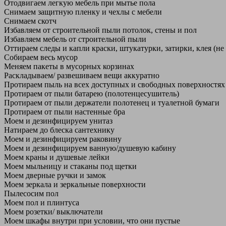
Отодвигаем легкую мебель при мытье пола
Снимаем защитную пленку и чехлы с мебели
Снимаем скотч
Избавляем от строительной пыли потолок, стены и пол
Избавляем мебель от строительной пыли
Оттираем следы и капли краски, штукатурки, затирки, клея (не
Собираем весь мусор
Меняем пакеты в мусорных корзинах
Раскладываем/ развешиваем вещи аккуратно
Протираем пыль на всех доступных и свободных поверхностях
Протираем от пыли батарею (полотенцесушитель)
Протираем от пыли держатели полотенец и туалетной бумаги
Протираем от пыли настенные бра
Моем и дезинфицируем унитаз
Натираем до блеска сантехнику
Моем и дезинфицируем раковину
Моем и дезинфицируем ванную/душевую кабину
Моем краны и душевые лейки
Моем мыльницу и стаканы под щетки
Моем дверные ручки и замок
Моем зеркала и зеркальные поверхности
Пылесосим пол
Моем пол и плинтуса
Моем розетки/ выключатели
Моем шкафы внутри при условии, что они пустые