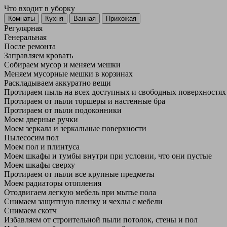
Что входит в уборку
Регу­лярная
Гене­ральная
После ремонта
Заправляем кровать
Собираем мусор и меняем мешки
Меняем мусорные мешки в корзинах
Раскладываем аккуратно вещи
Протираем пыль на всех доступных и свободных поверхностях
Протираем от пыли торшеры и настенные бра
Протираем от пыли подоконники
Моем дверные ручки
Моем зеркала и зеркальные поверхности
Пылесосим пол
Моем пол и плинтуса
Моем шкафы и тумбы внутри при условии, что они пустые
Моем шкафы сверху
Протираем от пыли все крупные предметы
Моем радиаторы отопления
Отодвигаем легкую мебель при мытье пола
Снимаем защитную пленку и чехлы с мебели
Снимаем скотч
Избавляем от строительной пыли потолок, стены и пол