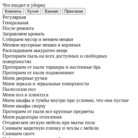
Что входит в уборку
Регу­лярная
Гене­ральная
После ремонта
Заправляем кровать
Собираем мусор и меняем мешки
Меняем мусорные мешки в корзинах
Раскладываем аккуратно вещи
Протираем пыль на всех доступных и свободных
поверхностях
Протираем от пыли торшеры и настенные бра
Протираем от пыли подоконники
Моем дверные ручки
Моем зеркала и зеркальные поверхности
Пылесосим пол
Моем пол и плинтуса
Моем шкафы и тумбы внутри при условии, что они пустые
Моем шкафы сверху
Протираем от пыли все крупные предметы
Моем радиаторы отопления
Отодвигаем легкую мебель при мытье пола
Снимаем защитную пленку и чехлы с мебели
Снимаем скотч