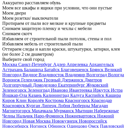
Аккуратно расставляем обувь
Моем все шкафы и ящики при условии, что они пустые
Моем двери
Моем розетки/ выключатели
Протираем от пыли все мелкие и крупные предметы
Снимаем защитную пленку и чехлы с мебели
Снимаем скотч
Избавляем от строительной пыли потолок, стены и пол
Избавляем мебель от строительной пыли
Оттираем следы и капли краски, штукатурки, затирки, клея
(не более 2 см диаметром)
Выберите свой город
Москва
Санкт-Петербург
Адлер
Апрелевка
Архангельск
Астрахань
Балашиха
Батайск
Благовещенск
Брянск
Великий
Новгород
Видное
Владивосток
Владимир
Волгоград
Вологда
Воронеж
Геленджик
Грозный
Дзержинск
Дмитров
Долгопрудный
Домодедово
Екатеринбург
Жуковский
Зеленогорск
Зеленоград
Иваново
Ивантеевка
Иркутск
Истра
Йошкар-Ола
Казань
Калининград
Калуга
Каспийск
Кашира
Киров
Клин
Королёв
Кострома
Красногорск
Краснодар
Красноярск
Курган
Липецк
Лобня
Люберцы
Магадан
Магнитогорск
Махачкала
Мурманск
Мытищи
Набережные
Челны
Нальчик
Наро-Фоминск
Нижневартовск
Нижний
Новгород
Новая Москва
Новокузнецк
Новороссийск
Новосибирск
Ногинск
Обнинск
Одинцово
Омск
Павловский