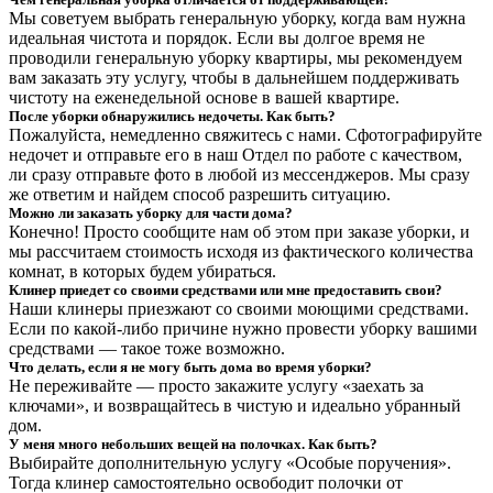
Мы советуем выбрать генеральную уборку, когда вам нужна
идеальная чистота и порядок. Если вы долгое время не
проводили генеральную уборку квартиры, мы рекомендуем
вам заказать эту услугу, чтобы в дальнейшем поддерживать
чистоту на еженедельной основе в вашей квартире.
После уборки обнаружились недочеты. Как быть?
Пожалуйста, немедленно свяжитесь с нами. Сфотографируйте
недочет и отправьте его в наш Отдел по работе с качеством,
ли сразу отправьте фото в любой из мессенджеров. Мы сразу
же ответим и найдем способ разрешить ситуацию.
Можно ли заказать уборку для части дома?
Конечно! Просто сообщите нам об этом при заказе уборки, и
мы рассчитаем стоимость исходя из фактического количества
комнат, в которых будем убираться.
Клинер приедет со своими средствами или мне предоставить свои?
Наши клинеры приезжают со своими моющими средствами.
Если по какой-либо причине нужно провести уборку вашими
средствами — такое тоже возможно.
Что делать, если я не могу быть дома во время уборки?
Не переживайте — просто закажите услугу «заехать за
ключами», и возвращайтесь в чистую и идеально убранный
дом.
У меня много небольших вещей на полочках. Как быть?
Выбирайте дополнительную услугу «Особые поручения».
Тогда клинер самостоятельно освободит полочки от