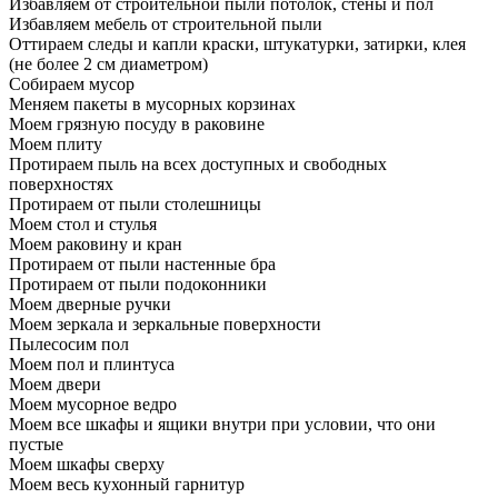
Избавляем от строительной пыли потолок, стены и пол
Избавляем мебель от строительной пыли
Оттираем следы и капли краски, штукатурки, затирки, клея
(не более 2 см диаметром)
Собираем мусор
Меняем пакеты в мусорных корзинах
Моем грязную посуду в раковине
Моем плиту
Протираем пыль на всех доступных и свободных
поверхностях
Протираем от пыли столешницы
Моем стол и стулья
Моем раковину и кран
Протираем от пыли настенные бра
Протираем от пыли подоконники
Моем дверные ручки
Моем зеркала и зеркальные поверхности
Пылесосим пол
Моем пол и плинтуса
Моем двери
Моем мусорное ведро
Моем все шкафы и ящики внутри при условии, что они
пустые
Моем шкафы сверху
Моем весь кухонный гарнитур