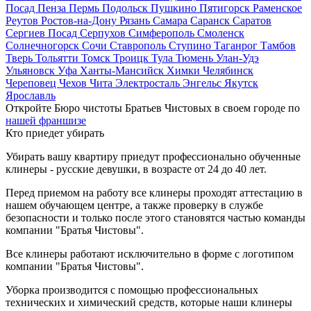
Посад
Пенза
Пермь
Подольск
Пушкино
Пятигорск
Раменское
Реутов
Ростов-на-Дону
Рязань
Самара
Саранск
Саратов
Сергиев Посад
Серпухов
Симферополь
Смоленск
Солнечногорск
Сочи
Ставрополь
Ступино
Таганрог
Тамбов
Тверь
Тольятти
Томск
Троицк
Тула
Тюмень
Улан-Удэ
Ульяновск
Уфа
Ханты-Мансийск
Химки
Челябинск
Череповец
Чехов
Чита
Электросталь
Энгельс
Якутск
Ярославль
Откройте Бюро чистоты Братьев Чистовых в своем городе по
нашей франшизе
Кто приедет убирать
Убирать вашу квартиру приедут профессионально обученные
клинеры - русские девушки, в возрасте от 24 до 40 лет.
Перед приемом на работу все клинеры проходят аттестацию в
нашем обучающем центре, а также проверку в службе
безопасности и только после этого становятся частью команды
компании "Братья Чистовы".
Все клинеры работают исключительно в форме с логотипом
компании "Братья Чистовы".
Уборка производится с помощью профессиональных
технических и химический средств, которые наши клинеры