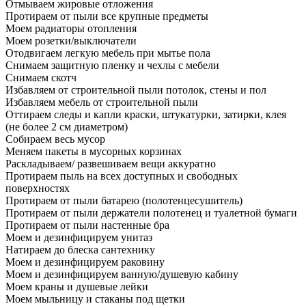
Отмываем жировые отложения
Протираем от пыли все крупные предметы
Моем радиаторы отопления
Моем розетки/выключатели
Отодвигаем легкую мебель при мытье пола
Снимаем защитную пленку и чехлы с мебели
Снимаем скотч
Избавляем от строительной пыли потолок, стены и пол
Избавляем мебель от строительной пыли
Оттираем следы и капли краски, штукатурки, затирки, клея
(не более 2 см диаметром)
Собираем весь мусор
Меняем пакеты в мусорных корзинах
Раскладываем/ развешиваем вещи аккуратно
Протираем пыль на всех доступных и свободных
поверхностях
Протираем от пыли батарею (полотенцесушитель)
Протираем от пыли держатели полотенец и туалетной бумаги
Протираем от пыли настенные бра
Моем и дезинфицируем унитаз
Натираем до блеска сантехнику
Моем и дезинфицируем раковину
Моем и дезинфицируем ванную/душевую кабину
Моем краны и душевые лейки
Моем мыльницу и стаканы под щетки