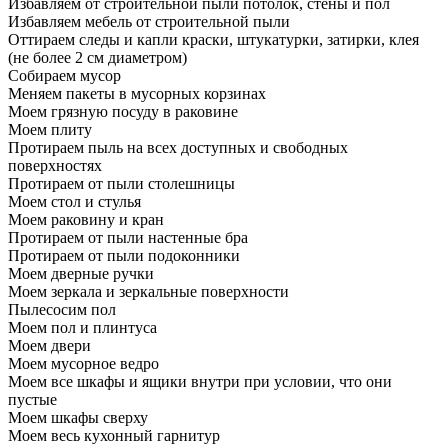
Избавляем от строительной пыли потолок, стены и пол
Избавляем мебель от строительной пыли
Оттираем следы и капли краски, штукатурки, затирки, клея
(не более 2 см диаметром)
Собираем мусор
Меняем пакеты в мусорных корзинах
Моем грязную посуду в раковине
Моем плиту
Протираем пыль на всех доступных и свободных
поверхностях
Протираем от пыли столешницы
Моем стол и стулья
Моем раковину и кран
Протираем от пыли настенные бра
Протираем от пыли подоконники
Моем дверные ручки
Моем зеркала и зеркальные поверхности
Пылесосим пол
Моем пол и плинтуса
Моем двери
Моем мусорное ведро
Моем все шкафы и ящики внутри при условии, что они
пустые
Моем шкафы сверху
Моем весь кухонный гарнитур