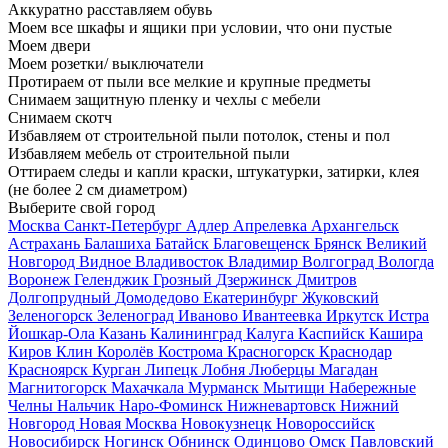
Аккуратно расставляем обувь
Моем все шкафы и ящики при условии, что они пустые
Моем двери
Моем розетки/ выключатели
Протираем от пыли все мелкие и крупные предметы
Снимаем защитную пленку и чехлы с мебели
Снимаем скотч
Избавляем от строительной пыли потолок, стены и пол
Избавляем мебель от строительной пыли
Оттираем следы и капли краски, штукатурки, затирки, клея
(не более 2 см диаметром)
Выберите свой город
Москва
Санкт-Петербург
Адлер
Апрелевка
Архангельск
Астрахань
Балашиха
Батайск
Благовещенск
Брянск
Великий
Новгород
Видное
Владивосток
Владимир
Волгоград
Вологда
Воронеж
Геленджик
Грозный
Дзержинск
Дмитров
Долгопрудный
Домодедово
Екатеринбург
Жуковский
Зеленогорск
Зеленоград
Иваново
Ивантеевка
Иркутск
Истра
Йошкар-Ола
Казань
Калининград
Калуга
Каспийск
Кашира
Киров
Клин
Королёв
Кострома
Красногорск
Краснодар
Красноярск
Курган
Липецк
Лобня
Люберцы
Магадан
Магнитогорск
Махачкала
Мурманск
Мытищи
Набережные
Челны
Нальчик
Наро-Фоминск
Нижневартовск
Нижний
Новгород
Новая Москва
Новокузнецк
Новороссийск
Новосибирск
Ногинск
Обнинск
Одинцово
Омск
Павловский