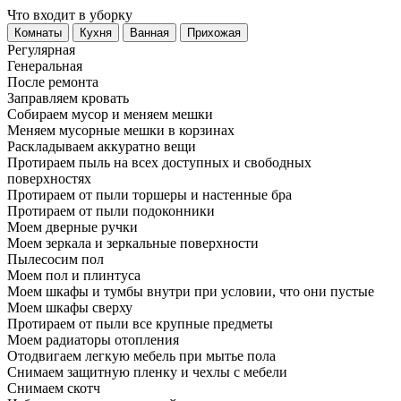
Что входит в уборку
Регу­лярная
Гене­ральная
После ремонта
Заправляем кровать
Собираем мусор и меняем мешки
Меняем мусорные мешки в корзинах
Раскладываем аккуратно вещи
Протираем пыль на всех доступных и свободных
поверхностях
Протираем от пыли торшеры и настенные бра
Протираем от пыли подоконники
Моем дверные ручки
Моем зеркала и зеркальные поверхности
Пылесосим пол
Моем пол и плинтуса
Моем шкафы и тумбы внутри при условии, что они пустые
Моем шкафы сверху
Протираем от пыли все крупные предметы
Моем радиаторы отопления
Отодвигаем легкую мебель при мытье пола
Снимаем защитную пленку и чехлы с мебели
Снимаем скотч