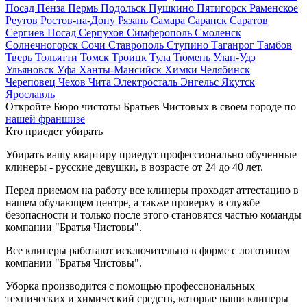
Посад
Пенза
Пермь
Подольск
Пушкино
Пятигорск
Раменское
Реутов
Ростов-на-Дону
Рязань
Самара
Саранск
Саратов
Сергиев Посад
Серпухов
Симферополь
Смоленск
Солнечногорск
Сочи
Ставрополь
Ступино
Таганрог
Тамбов
Тверь
Тольятти
Томск
Троицк
Тула
Тюмень
Улан-Удэ
Ульяновск
Уфа
Ханты-Мансийск
Химки
Челябинск
Череповец
Чехов
Чита
Электросталь
Энгельс
Якутск
Ярославль
Откройте Бюро чистоты Братьев Чистовых в своем городе по
нашей франшизе
Кто приедет убирать
Убирать вашу квартиру приедут профессионально обученные
клинеры - русские девушки, в возрасте от 24 до 40 лет.
Перед приемом на работу все клинеры проходят аттестацию в
нашем обучающем центре, а также проверку в службе
безопасности и только после этого становятся частью команды
компании "Братья Чистовы".
Все клинеры работают исключительно в форме с логотипом
компании "Братья Чистовы".
Уборка производится с помощью профессиональных
технических и химический средств, которые наши клинеры