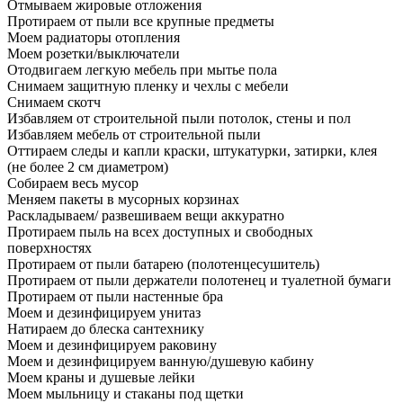
Отмываем жировые отложения
Протираем от пыли все крупные предметы
Моем радиаторы отопления
Моем розетки/выключатели
Отодвигаем легкую мебель при мытье пола
Снимаем защитную пленку и чехлы с мебели
Снимаем скотч
Избавляем от строительной пыли потолок, стены и пол
Избавляем мебель от строительной пыли
Оттираем следы и капли краски, штукатурки, затирки, клея
(не более 2 см диаметром)
Собираем весь мусор
Меняем пакеты в мусорных корзинах
Раскладываем/ развешиваем вещи аккуратно
Протираем пыль на всех доступных и свободных
поверхностях
Протираем от пыли батарею (полотенцесушитель)
Протираем от пыли держатели полотенец и туалетной бумаги
Протираем от пыли настенные бра
Моем и дезинфицируем унитаз
Натираем до блеска сантехнику
Моем и дезинфицируем раковину
Моем и дезинфицируем ванную/душевую кабину
Моем краны и душевые лейки
Моем мыльницу и стаканы под щетки