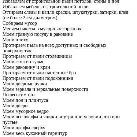
Избавляем от строительной пыли потолок, стены и пол
Избавляем мебель от строительной пыли
Оттираем следы и капли краски, штукатурки, затирки, клея
(не более 2 см диаметром)
Собираем мусор
Меняем пакеты в мусорных корзинах
Моем грязную посуду в раковине
Моем плиту
Протираем пыль на всех доступных и свободных
поверхностях
Протираем от пыли столешницы
Моем стол и стулья
Моем раковину и кран
Протираем от пыли настенные бра
Протираем от пыли подоконники
Моем дверные ручки
Моем зеркала и зеркальные поверхности
Пылесосим пол
Моем пол и плинтуса
Моем двери
Моем мусорное ведро
Моем все шкафы и ящики внутри при условии, что они
пустые
Моем шкафы сверху
Моем весь кухонный гарнитур