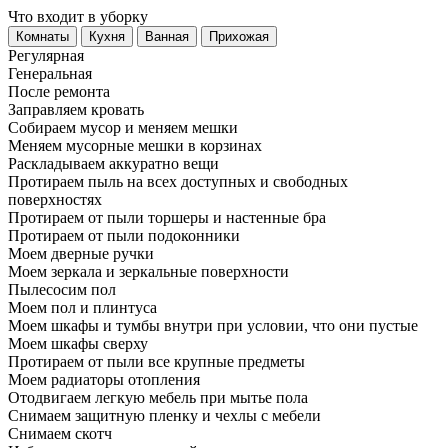
Что входит в уборку
Регу­лярная
Гене­ральная
После ремонта
Заправляем кровать
Собираем мусор и меняем мешки
Меняем мусорные мешки в корзинах
Раскладываем аккуратно вещи
Протираем пыль на всех доступных и свободных
поверхностях
Протираем от пыли торшеры и настенные бра
Протираем от пыли подоконники
Моем дверные ручки
Моем зеркала и зеркальные поверхности
Пылесосим пол
Моем пол и плинтуса
Моем шкафы и тумбы внутри при условии, что они пустые
Моем шкафы сверху
Протираем от пыли все крупные предметы
Моем радиаторы отопления
Отодвигаем легкую мебель при мытье пола
Снимаем защитную пленку и чехлы с мебели
Снимаем скотч