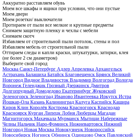
Аккуратно расставляем обувь
Моем все шкафы и ящики при условии, что они пустые
Моем двери
Моем розетки/ выключатели
Протираем от пыли все мелкие и крупные предметы
Снимаем защитную пленку и чехлы с мебели
Снимаем скотч
Избавляем от строительной пыли потолок, стены и пол
Избавляем мебель от строительной пыли
Оттираем следы и капли краски, штукатурки, затирки, клея
(не более 2 см диаметром)
Выберите свой город
Москва
Санкт-Петербург
Адлер
Апрелевка
Архангельск
Астрахань
Балашиха
Батайск
Благовещенск
Брянск
Великий
Новгород
Видное
Владивосток
Владимир
Волгоград
Вологда
Воронеж
Геленджик
Грозный
Дзержинск
Дмитров
Долгопрудный
Домодедово
Екатеринбург
Жуковский
Зеленогорск
Зеленоград
Иваново
Ивантеевка
Иркутск
Истра
Йошкар-Ола
Казань
Калининград
Калуга
Каспийск
Кашира
Киров
Клин
Королёв
Кострома
Красногорск
Краснодар
Красноярск
Курган
Липецк
Лобня
Люберцы
Магадан
Магнитогорск
Махачкала
Мурманск
Мытищи
Набережные
Челны
Нальчик
Наро-Фоминск
Нижневартовск
Нижний
Новгород
Новая Москва
Новокузнецк
Новороссийск
Новосибирск
Ногинск
Обнинск
Одинцово
Омск
Павловский