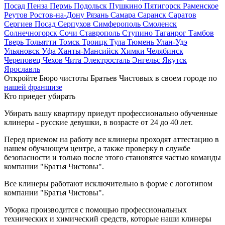
Посад
Пенза
Пермь
Подольск
Пушкино
Пятигорск
Раменское
Реутов
Ростов-на-Дону
Рязань
Самара
Саранск
Саратов
Сергиев Посад
Серпухов
Симферополь
Смоленск
Солнечногорск
Сочи
Ставрополь
Ступино
Таганрог
Тамбов
Тверь
Тольятти
Томск
Троицк
Тула
Тюмень
Улан-Удэ
Ульяновск
Уфа
Ханты-Мансийск
Химки
Челябинск
Череповец
Чехов
Чита
Электросталь
Энгельс
Якутск
Ярославль
Откройте Бюро чистоты Братьев Чистовых в своем городе по
нашей франшизе
Кто приедет убирать
Убирать вашу квартиру приедут профессионально обученные
клинеры - русские девушки, в возрасте от 24 до 40 лет.
Перед приемом на работу все клинеры проходят аттестацию в
нашем обучающем центре, а также проверку в службе
безопасности и только после этого становятся частью команды
компании "Братья Чистовы".
Все клинеры работают исключительно в форме с логотипом
компании "Братья Чистовы".
Уборка производится с помощью профессиональных
технических и химический средств, которые наши клинеры