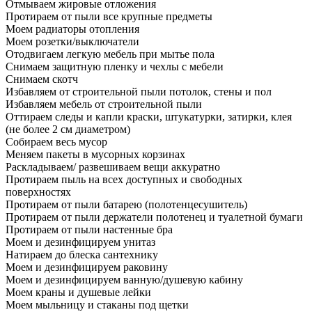
Отмываем жировые отложения
Протираем от пыли все крупные предметы
Моем радиаторы отопления
Моем розетки/выключатели
Отодвигаем легкую мебель при мытье пола
Снимаем защитную пленку и чехлы с мебели
Снимаем скотч
Избавляем от строительной пыли потолок, стены и пол
Избавляем мебель от строительной пыли
Оттираем следы и капли краски, штукатурки, затирки, клея
(не более 2 см диаметром)
Собираем весь мусор
Меняем пакеты в мусорных корзинах
Раскладываем/ развешиваем вещи аккуратно
Протираем пыль на всех доступных и свободных
поверхностях
Протираем от пыли батарею (полотенцесушитель)
Протираем от пыли держатели полотенец и туалетной бумаги
Протираем от пыли настенные бра
Моем и дезинфицируем унитаз
Натираем до блеска сантехнику
Моем и дезинфицируем раковину
Моем и дезинфицируем ванную/душевую кабину
Моем краны и душевые лейки
Моем мыльницу и стаканы под щетки