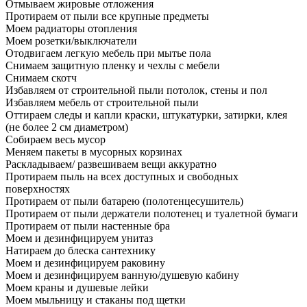
Отмываем жировые отложения
Протираем от пыли все крупные предметы
Моем радиаторы отопления
Моем розетки/выключатели
Отодвигаем легкую мебель при мытье пола
Снимаем защитную пленку и чехлы с мебели
Снимаем скотч
Избавляем от строительной пыли потолок, стены и пол
Избавляем мебель от строительной пыли
Оттираем следы и капли краски, штукатурки, затирки, клея
(не более 2 см диаметром)
Собираем весь мусор
Меняем пакеты в мусорных корзинах
Раскладываем/ развешиваем вещи аккуратно
Протираем пыль на всех доступных и свободных
поверхностях
Протираем от пыли батарею (полотенцесушитель)
Протираем от пыли держатели полотенец и туалетной бумаги
Протираем от пыли настенные бра
Моем и дезинфицируем унитаз
Натираем до блеска сантехнику
Моем и дезинфицируем раковину
Моем и дезинфицируем ванную/душевую кабину
Моем краны и душевые лейки
Моем мыльницу и стаканы под щетки