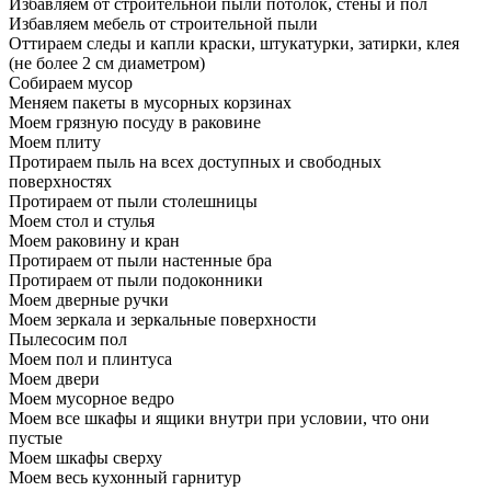
Избавляем от строительной пыли потолок, стены и пол
Избавляем мебель от строительной пыли
Оттираем следы и капли краски, штукатурки, затирки, клея
(не более 2 см диаметром)
Собираем мусор
Меняем пакеты в мусорных корзинах
Моем грязную посуду в раковине
Моем плиту
Протираем пыль на всех доступных и свободных
поверхностях
Протираем от пыли столешницы
Моем стол и стулья
Моем раковину и кран
Протираем от пыли настенные бра
Протираем от пыли подоконники
Моем дверные ручки
Моем зеркала и зеркальные поверхности
Пылесосим пол
Моем пол и плинтуса
Моем двери
Моем мусорное ведро
Моем все шкафы и ящики внутри при условии, что они
пустые
Моем шкафы сверху
Моем весь кухонный гарнитур