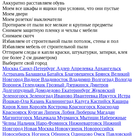
Аккуратно расставляем обувь
Моем все шкафы и ящики при условии, что они пустые
Моем двери
Моем розетки/ выключатели
Протираем от пыли все мелкие и крупные предметы
Снимаем защитную пленку и чехлы с мебели
Снимаем скотч
Избавляем от строительной пыли потолок, стены и пол
Избавляем мебель от строительной пыли
Оттираем следы и капли краски, штукатурки, затирки, клея
(не более 2 см диаметром)
Выберите свой город
Москва
Санкт-Петербург
Адлер
Апрелевка
Архангельск
Астрахань
Балашиха
Батайск
Благовещенск
Брянск
Великий
Новгород
Видное
Владивосток
Владимир
Волгоград
Вологда
Воронеж
Геленджик
Грозный
Дзержинск
Дмитров
Долгопрудный
Домодедово
Екатеринбург
Жуковский
Зеленогорск
Зеленоград
Иваново
Ивантеевка
Иркутск
Истра
Йошкар-Ола
Казань
Калининград
Калуга
Каспийск
Кашира
Киров
Клин
Королёв
Кострома
Красногорск
Краснодар
Красноярск
Курган
Липецк
Лобня
Люберцы
Магадан
Магнитогорск
Махачкала
Мурманск
Мытищи
Набережные
Челны
Нальчик
Наро-Фоминск
Нижневартовск
Нижний
Новгород
Новая Москва
Новокузнецк
Новороссийск
Новосибирск
Ногинск
Обнинск
Одинцово
Омск
Павловский