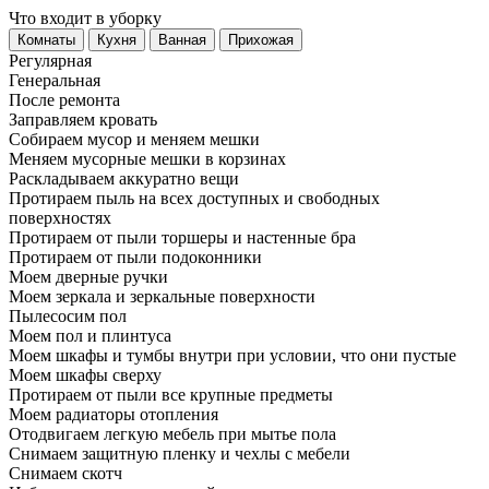
Что входит в уборку
Регу­лярная
Гене­ральная
После ремонта
Заправляем кровать
Собираем мусор и меняем мешки
Меняем мусорные мешки в корзинах
Раскладываем аккуратно вещи
Протираем пыль на всех доступных и свободных
поверхностях
Протираем от пыли торшеры и настенные бра
Протираем от пыли подоконники
Моем дверные ручки
Моем зеркала и зеркальные поверхности
Пылесосим пол
Моем пол и плинтуса
Моем шкафы и тумбы внутри при условии, что они пустые
Моем шкафы сверху
Протираем от пыли все крупные предметы
Моем радиаторы отопления
Отодвигаем легкую мебель при мытье пола
Снимаем защитную пленку и чехлы с мебели
Снимаем скотч