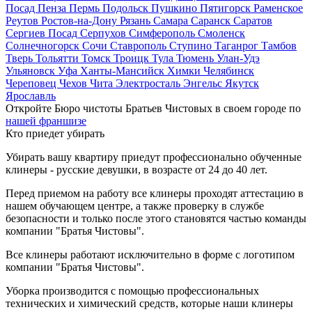
Посад
Пенза
Пермь
Подольск
Пушкино
Пятигорск
Раменское
Реутов
Ростов-на-Дону
Рязань
Самара
Саранск
Саратов
Сергиев Посад
Серпухов
Симферополь
Смоленск
Солнечногорск
Сочи
Ставрополь
Ступино
Таганрог
Тамбов
Тверь
Тольятти
Томск
Троицк
Тула
Тюмень
Улан-Удэ
Ульяновск
Уфа
Ханты-Мансийск
Химки
Челябинск
Череповец
Чехов
Чита
Электросталь
Энгельс
Якутск
Ярославль
Откройте Бюро чистоты Братьев Чистовых в своем городе по
нашей франшизе
Кто приедет убирать
Убирать вашу квартиру приедут профессионально обученные
клинеры - русские девушки, в возрасте от 24 до 40 лет.
Перед приемом на работу все клинеры проходят аттестацию в
нашем обучающем центре, а также проверку в службе
безопасности и только после этого становятся частью команды
компании "Братья Чистовы".
Все клинеры работают исключительно в форме с логотипом
компании "Братья Чистовы".
Уборка производится с помощью профессиональных
технических и химический средств, которые наши клинеры