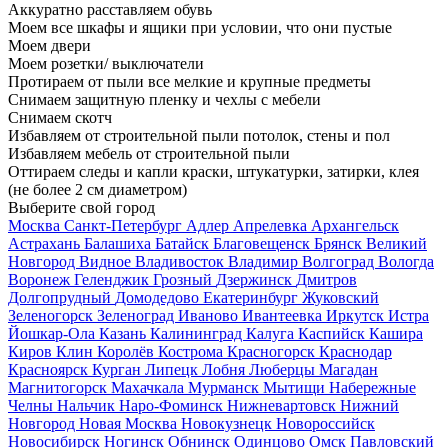
Аккуратно расставляем обувь
Моем все шкафы и ящики при условии, что они пустые
Моем двери
Моем розетки/ выключатели
Протираем от пыли все мелкие и крупные предметы
Снимаем защитную пленку и чехлы с мебели
Снимаем скотч
Избавляем от строительной пыли потолок, стены и пол
Избавляем мебель от строительной пыли
Оттираем следы и капли краски, штукатурки, затирки, клея
(не более 2 см диаметром)
Выберите свой город
Москва
Санкт-Петербург
Адлер
Апрелевка
Архангельск
Астрахань
Балашиха
Батайск
Благовещенск
Брянск
Великий
Новгород
Видное
Владивосток
Владимир
Волгоград
Вологда
Воронеж
Геленджик
Грозный
Дзержинск
Дмитров
Долгопрудный
Домодедово
Екатеринбург
Жуковский
Зеленогорск
Зеленоград
Иваново
Ивантеевка
Иркутск
Истра
Йошкар-Ола
Казань
Калининград
Калуга
Каспийск
Кашира
Киров
Клин
Королёв
Кострома
Красногорск
Краснодар
Красноярск
Курган
Липецк
Лобня
Люберцы
Магадан
Магнитогорск
Махачкала
Мурманск
Мытищи
Набережные
Челны
Нальчик
Наро-Фоминск
Нижневартовск
Нижний
Новгород
Новая Москва
Новокузнецк
Новороссийск
Новосибирск
Ногинск
Обнинск
Одинцово
Омск
Павловский