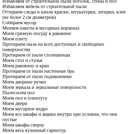
Избавляем от строительной пыли потолок, стены и пол
Избавляем мебель от строительной пыли
Оттираем следы и капли краски, штукатурки, затирки, клея
(не более 2 см диаметром)
Собираем мусор
Меняем пакеты в мусорных корзинах
Моем грязную посуду в раковине
Моем плиту
Протираем пыль на всех доступных и свободных
поверхностях
Протираем от пыли столешницы
Моем стол и стулья
Моем раковину и кран
Протираем от пыли настенные бра
Протираем от пыли подоконники
Моем дверные ручки
Моем зеркала и зеркальные поверхности
Пылесосим пол
Моем пол и плинтуса
Моем двери
Моем мусорное ведро
Моем все шкафы и ящики внутри при условии, что они
пустые
Моем шкафы сверху
Моем весь кухонный гарнитур