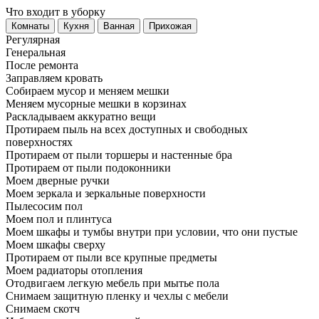
Что входит в уборку
Регу­лярная
Гене­ральная
После ремонта
Заправляем кровать
Собираем мусор и меняем мешки
Меняем мусорные мешки в корзинах
Раскладываем аккуратно вещи
Протираем пыль на всех доступных и свободных
поверхностях
Протираем от пыли торшеры и настенные бра
Протираем от пыли подоконники
Моем дверные ручки
Моем зеркала и зеркальные поверхности
Пылесосим пол
Моем пол и плинтуса
Моем шкафы и тумбы внутри при условии, что они пустые
Моем шкафы сверху
Протираем от пыли все крупные предметы
Моем радиаторы отопления
Отодвигаем легкую мебель при мытье пола
Снимаем защитную пленку и чехлы с мебели
Снимаем скотч