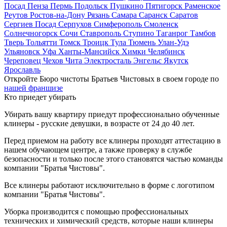
Посад
Пенза
Пермь
Подольск
Пушкино
Пятигорск
Раменское
Реутов
Ростов-на-Дону
Рязань
Самара
Саранск
Саратов
Сергиев Посад
Серпухов
Симферополь
Смоленск
Солнечногорск
Сочи
Ставрополь
Ступино
Таганрог
Тамбов
Тверь
Тольятти
Томск
Троицк
Тула
Тюмень
Улан-Удэ
Ульяновск
Уфа
Ханты-Мансийск
Химки
Челябинск
Череповец
Чехов
Чита
Электросталь
Энгельс
Якутск
Ярославль
Откройте Бюро чистоты Братьев Чистовых в своем городе по
нашей франшизе
Кто приедет убирать
Убирать вашу квартиру приедут профессионально обученные
клинеры - русские девушки, в возрасте от 24 до 40 лет.
Перед приемом на работу все клинеры проходят аттестацию в
нашем обучающем центре, а также проверку в службе
безопасности и только после этого становятся частью команды
компании "Братья Чистовы".
Все клинеры работают исключительно в форме с логотипом
компании "Братья Чистовы".
Уборка производится с помощью профессиональных
технических и химический средств, которые наши клинеры