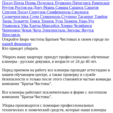
Посад
Пенза
Пермь
Подольск
Пушкино
Пятигорск
Раменское
Реутов
Ростов-на-Дону
Рязань
Самара
Саранск
Саратов
Сергиев Посад
Серпухов
Симферополь
Смоленск
Солнечногорск
Сочи
Ставрополь
Ступино
Таганрог
Тамбов
Тверь
Тольятти
Томск
Троицк
Тула
Тюмень
Улан-Удэ
Ульяновск
Уфа
Ханты-Мансийск
Химки
Челябинск
Череповец
Чехов
Чита
Электросталь
Энгельс
Якутск
Ярославль
Откройте Бюро чистоты Братьев Чистовых в своем городе по
нашей франшизе
Кто приедет убирать
Убирать вашу квартиру приедут профессионально обученные
клинеры - русские девушки, в возрасте от 24 до 40 лет.
Перед приемом на работу все клинеры проходят аттестацию в
нашем обучающем центре, а также проверку в службе
безопасности и только после этого становятся частью команды
компании "Братья Чистовы".
Все клинеры работают исключительно в форме с логотипом
компании "Братья Чистовы".
Уборка производится с помощью профессиональных
технических и химический средств, которые наши клинеры