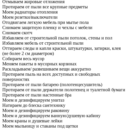
Отмываем жировые отложения
Протираем от пыли все крупные предметы
Моем радиаторы отопления
Моем розетки/выключатели
Отодвигаем легкую мебель при мытье пола
Снимаем защитную пленку и чехлы с мебели
Снимаем скотч
Избавляем от строительной пыли потолок, стены и пол
Избавляем мебель от строительной пыли
Оттираем следы и капли краски, штукатурки, затирки, клея
(не более 2 см диаметром)
Собираем весь мусор
Меняем пакеты в мусорных корзинах
Раскладываем/ развешиваем вещи аккуратно
Протираем пыль на всех доступных и свободных
поверхностях
Протираем от пыли батарею (полотенцесушитель)
Протираем от пыли держатели полотенец и туалетной бумаги
Протираем от пыли настенные бра
Моем и дезинфицируем унитаз
Натираем до блеска сантехнику
Моем и дезинфицируем раковину
Моем и дезинфицируем ванную/душевую кабину
Моем краны и душевые лейки
Моем мыльницу и стаканы под щетки