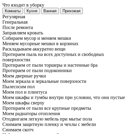
Что входит в уборку
Регу­лярная
Гене­ральная
После ремонта
Заправляем кровать
Собираем мусор и меняем мешки
Меняем мусорные мешки в корзинах
Раскладываем аккуратно вещи
Протираем пыль на всех доступных и свободных
поверхностях
Протираем от пыли торшеры и настенные бра
Протираем от пыли подоконники
Моем дверные ручки
Моем зеркала и зеркальные поверхности
Пылесосим пол
Моем пол и плинтуса
Моем шкафы и тумбы внутри при условии, что они пустые
Моем шкафы сверху
Протираем от пыли все крупные предметы
Моем радиаторы отопления
Отодвигаем легкую мебель при мытье пола
Снимаем защитную пленку и чехлы с мебели
Снимаем скотч