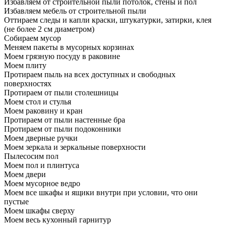
Избавляем от строительной пыли потолок, стены и пол
Избавляем мебель от строительной пыли
Оттираем следы и капли краски, штукатурки, затирки, клея
(не более 2 см диаметром)
Собираем мусор
Меняем пакеты в мусорных корзинах
Моем грязную посуду в раковине
Моем плиту
Протираем пыль на всех доступных и свободных
поверхностях
Протираем от пыли столешницы
Моем стол и стулья
Моем раковину и кран
Протираем от пыли настенные бра
Протираем от пыли подоконники
Моем дверные ручки
Моем зеркала и зеркальные поверхности
Пылесосим пол
Моем пол и плинтуса
Моем двери
Моем мусорное ведро
Моем все шкафы и ящики внутри при условии, что они
пустые
Моем шкафы сверху
Моем весь кухонный гарнитур