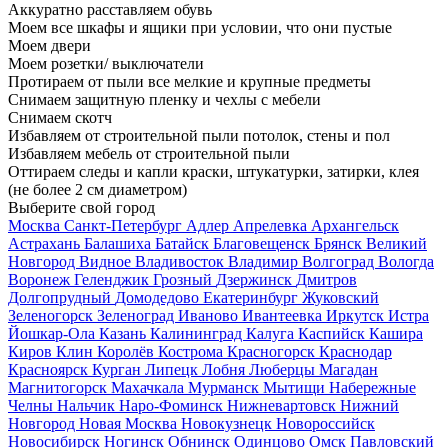
Аккуратно расставляем обувь
Моем все шкафы и ящики при условии, что они пустые
Моем двери
Моем розетки/ выключатели
Протираем от пыли все мелкие и крупные предметы
Снимаем защитную пленку и чехлы с мебели
Снимаем скотч
Избавляем от строительной пыли потолок, стены и пол
Избавляем мебель от строительной пыли
Оттираем следы и капли краски, штукатурки, затирки, клея
(не более 2 см диаметром)
Выберите свой город
Москва
Санкт-Петербург
Адлер
Апрелевка
Архангельск
Астрахань
Балашиха
Батайск
Благовещенск
Брянск
Великий
Новгород
Видное
Владивосток
Владимир
Волгоград
Вологда
Воронеж
Геленджик
Грозный
Дзержинск
Дмитров
Долгопрудный
Домодедово
Екатеринбург
Жуковский
Зеленогорск
Зеленоград
Иваново
Ивантеевка
Иркутск
Истра
Йошкар-Ола
Казань
Калининград
Калуга
Каспийск
Кашира
Киров
Клин
Королёв
Кострома
Красногорск
Краснодар
Красноярск
Курган
Липецк
Лобня
Люберцы
Магадан
Магнитогорск
Махачкала
Мурманск
Мытищи
Набережные
Челны
Нальчик
Наро-Фоминск
Нижневартовск
Нижний
Новгород
Новая Москва
Новокузнецк
Новороссийск
Новосибирск
Ногинск
Обнинск
Одинцово
Омск
Павловский