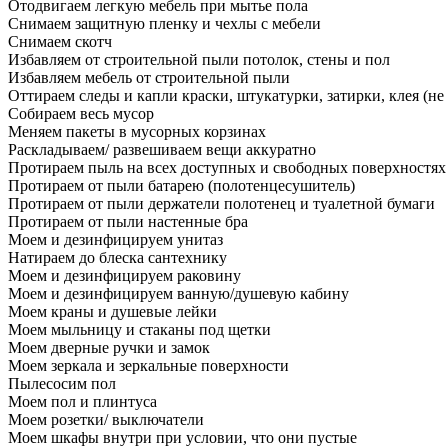
Отодвигаем легкую мебель при мытье пола
Снимаем защитную пленку и чехлы с мебели
Снимаем скотч
Избавляем от строительной пыли потолок, стены и пол
Избавляем мебель от строительной пыли
Оттираем следы и капли краски, штукатурки, затирки, клея (не
Собираем весь мусор
Меняем пакеты в мусорных корзинах
Раскладываем/ развешиваем вещи аккуратно
Протираем пыль на всех доступных и свободных поверхностях
Протираем от пыли батарею (полотенцесушитель)
Протираем от пыли держатели полотенец и туалетной бумаги
Протираем от пыли настенные бра
Моем и дезинфицируем унитаз
Натираем до блеска сантехнику
Моем и дезинфицируем раковину
Моем и дезинфицируем ванную/душевую кабину
Моем краны и душевые лейки
Моем мыльницу и стаканы под щетки
Моем дверные ручки и замок
Моем зеркала и зеркальные поверхности
Пылесосим пол
Моем пол и плинтуса
Моем розетки/ выключатели
Моем шкафы внутри при условии, что они пустые