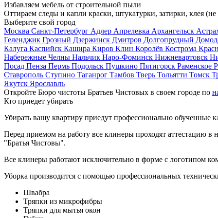
Избавляем мебель от строительной пыли
Оттираем следы и капли краски, штукатурки, затирки, клея (не
Выберите свой город
Москва
Санкт-Петербург
Адлер
Апрелевка
Архангельск
Астра
Геленджик
Грозный
Дзержинск
Дмитров
Долгопрудный
Домод
Калуга
Каспийск
Кашира
Киров
Клин
Королёв
Кострома
Крас
Набережные Челны
Нальчик
Наро-Фоминск
Нижневартовск
Н
Посад
Пенза
Пермь
Подольск
Пушкино
Пятигорск
Раменское
Р
Ставрополь
Ступино
Таганрог
Тамбов
Тверь
Тольятти
Томск
Т
Якутск
Ярославль
Откройте Бюро чистоты Братьев Чистовых в своем городе по
н
Кто приедет убирать
Убирать вашу квартиру приедут профессионально обученные клин
Перед приемом на работу все клинеры проходят аттестацию в н
"Братья Чистовы".
Все клинеры работают исключительно в форме с логотипом ко
Уборка производится с помощью профессиональных технически
Швабра
Тряпки из микрофибры
Тряпки для мытья окон