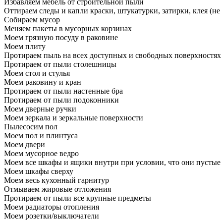
Избавляем мебель от строительной пыли
Оттираем следы и капли краски, штукатурки, затирки, клея (не
Собираем мусор
Меняем пакеты в мусорных корзинах
Моем грязную посуду в раковине
Моем плиту
Протираем пыль на всех доступных и свободных поверхностях
Протираем от пыли столешницы
Моем стол и стулья
Моем раковину и кран
Протираем от пыли настенные бра
Протираем от пыли подоконники
Моем дверные ручки
Моем зеркала и зеркальные поверхности
Пылесосим пол
Моем пол и плинтуса
Моем двери
Моем мусорное ведро
Моем все шкафы и ящики внутри при условии, что они пустые
Моем шкафы сверху
Моем весь кухонный гарнитур
Отмываем жировые отложения
Протираем от пыли все крупные предметы
Моем радиаторы отопления
Моем розетки/выключатели