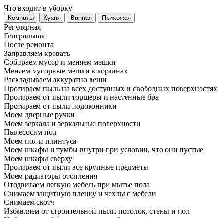
Что входит в уборку
Регу­лярная
Гене­ральная
После ремонта
Заправляем кровать
Собираем мусор и меняем мешки
Меняем мусорные мешки в корзинах
Раскладываем аккуратно вещи
Протираем пыль на всех доступных и свободных поверхностях
Протираем от пыли торшеры и настенные бра
Протираем от пыли подоконники
Моем дверные ручки
Моем зеркала и зеркальные поверхности
Пылесосим пол
Моем пол и плинтуса
Моем шкафы и тумбы внутри при условии, что они пустые
Моем шкафы сверху
Протираем от пыли все крупные предметы
Моем радиаторы отопления
Отодвигаем легкую мебель при мытье пола
Снимаем защитную пленку и чехлы с мебели
Снимаем скотч
Избавляем от строительной пыли потолок, стены и пол