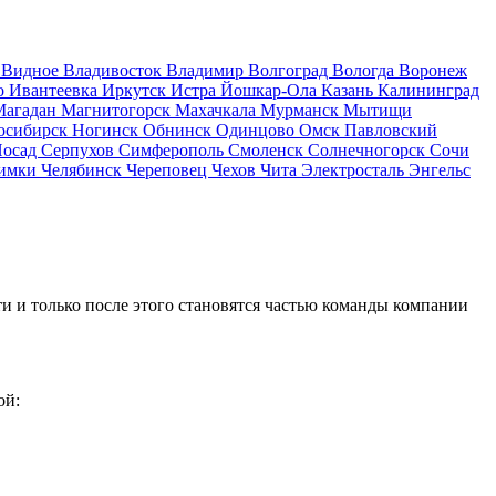
д
Видное
Владивосток
Владимир
Волгоград
Вологда
Воронеж
о
Ивантеевка
Иркутск
Истра
Йошкар-Ола
Казань
Калининград
Магадан
Магнитогорск
Махачкала
Мурманск
Мытищи
осибирск
Ногинск
Обнинск
Одинцово
Омск
Павловский
Посад
Серпухов
Симферополь
Смоленск
Солнечногорск
Сочи
имки
Челябинск
Череповец
Чехов
Чита
Электросталь
Энгельс
и и только после этого становятся частью команды компании
ой: