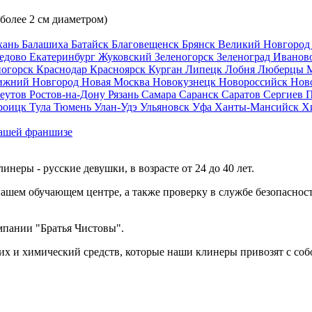
 более 2 см диаметром)
хань
Балашиха
Батайск
Благовещенск
Брянск
Великий Новгоро
едово
Екатеринбург
Жуковский
Зеленогорск
Зеленоград
Иванов
ногорск
Краснодар
Красноярск
Курган
Липецк
Лобня
Люберцы
ижний Новгород
Новая Москва
Новокузнецк
Новороссийск
Нов
еутов
Ростов-на-Дону
Рязань
Самара
Саранск
Саратов
Сергиев 
роицк
Тула
Тюмень
Улан-Удэ
Ульяновск
Уфа
Ханты-Мансийск
Х
ашей франшизе
еры - русские девушки, в возрасте от 24 до 40 лет.
ашем обучающем центре, а также проверку в службе безопасност
мпании "Братья Чистовы".
х и химический средств, которые наши клинеры привозят с соб