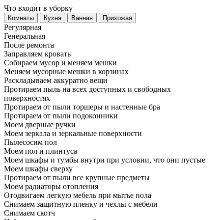
Что входит в уборку
Регу­лярная
Гене­ральная
После ремонта
Заправляем кровать
Собираем мусор и меняем мешки
Меняем мусорные мешки в корзинах
Раскладываем аккуратно вещи
Протираем пыль на всех доступных и свободных
поверхностях
Протираем от пыли торшеры и настенные бра
Протираем от пыли подоконники
Моем дверные ручки
Моем зеркала и зеркальные поверхности
Пылесосим пол
Моем пол и плинтуса
Моем шкафы и тумбы внутри при условии, что они пустые
Моем шкафы сверху
Протираем от пыли все крупные предметы
Моем радиаторы отопления
Отодвигаем легкую мебель при мытье пола
Снимаем защитную пленку и чехлы с мебели
Снимаем скотч