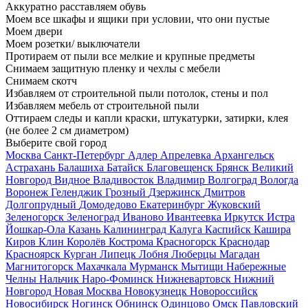
Аккуратно расставляем обувь
Моем все шкафы и ящики при условии, что они пустые
Моем двери
Моем розетки/ выключатели
Протираем от пыли все мелкие и крупные предметы
Снимаем защитную пленку и чехлы с мебели
Снимаем скотч
Избавляем от строительной пыли потолок, стены и пол
Избавляем мебель от строительной пыли
Оттираем следы и капли краски, штукатурки, затирки, клея
(не более 2 см диаметром)
Выберите свой город
Москва
Санкт-Петербург
Адлер
Апрелевка
Архангельск
Астрахань
Балашиха
Батайск
Благовещенск
Брянск
Великий
Новгород
Видное
Владивосток
Владимир
Волгоград
Вологда
Воронеж
Геленджик
Грозный
Дзержинск
Дмитров
Долгопрудный
Домодедово
Екатеринбург
Жуковский
Зеленогорск
Зеленоград
Иваново
Ивантеевка
Иркутск
Истра
Йошкар-Ола
Казань
Калининград
Калуга
Каспийск
Кашира
Киров
Клин
Королёв
Кострома
Красногорск
Краснодар
Красноярск
Курган
Липецк
Лобня
Люберцы
Магадан
Магнитогорск
Махачкала
Мурманск
Мытищи
Набережные
Челны
Нальчик
Наро-Фоминск
Нижневартовск
Нижний
Новгород
Новая Москва
Новокузнецк
Новороссийск
Новосибирск
Ногинск
Обнинск
Одинцово
Омск
Павловский