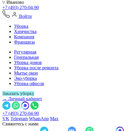
Иваново
+7 (493) 270-04-90
Войти
Уборка
Химчистка
Компания
Франшиза
Регулярная
Генеральная
Уборка домов
Уборка после ремонта
Мытье окон
Эко-уборка
Уборка офисов
Заказать уборку
→ Личный кабинет
+7 (493) 270-04-90
VK
Telegram
WhatsApp
Max
Свяжитесь с нами