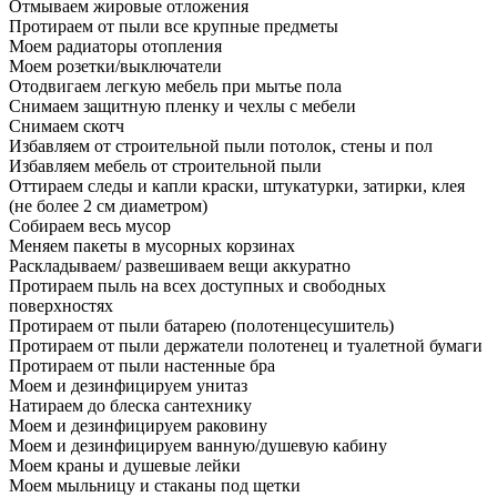
Отмываем жировые отложения
Протираем от пыли все крупные предметы
Моем радиаторы отопления
Моем розетки/выключатели
Отодвигаем легкую мебель при мытье пола
Снимаем защитную пленку и чехлы с мебели
Снимаем скотч
Избавляем от строительной пыли потолок, стены и пол
Избавляем мебель от строительной пыли
Оттираем следы и капли краски, штукатурки, затирки, клея
(не более 2 см диаметром)
Собираем весь мусор
Меняем пакеты в мусорных корзинах
Раскладываем/ развешиваем вещи аккуратно
Протираем пыль на всех доступных и свободных
поверхностях
Протираем от пыли батарею (полотенцесушитель)
Протираем от пыли держатели полотенец и туалетной бумаги
Протираем от пыли настенные бра
Моем и дезинфицируем унитаз
Натираем до блеска сантехнику
Моем и дезинфицируем раковину
Моем и дезинфицируем ванную/душевую кабину
Моем краны и душевые лейки
Моем мыльницу и стаканы под щетки