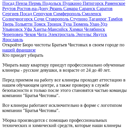
Посад
Пенза
Пермь
Подольск
Пушкино
Пятигорск
Раменское
Реутов
Ростов-на-Дону
Рязань
Самара
Саранск
Саратов
Сергиев Посад
Серпухов
Симферополь
Смоленск
Солнечногорск
Сочи
Ставрополь
Ступино
Таганрог
Тамбов
Тверь
Тольятти
Томск
Троицк
Тула
Тюмень
Улан-Удэ
Ульяновск
Уфа
Ханты-Мансийск
Химки
Челябинск
Череповец
Чехов
Чита
Электросталь
Энгельс
Якутск
Ярославль
Откройте Бюро чистоты Братьев Чистовых в своем городе по
нашей франшизе
Кто приедет убирать
Убирать вашу квартиру приедут профессионально обученные
клинеры - русские девушки, в возрасте от 24 до 40 лет.
Перед приемом на работу все клинеры проходят аттестацию в
нашем обучающем центре, а также проверку в службе
безопасности и только после этого становятся частью команды
компании "Братья Чистовы".
Все клинеры работают исключительно в форме с логотипом
компании "Братья Чистовы".
Уборка производится с помощью профессиональных
технических и химический средств, которые наши клинеры