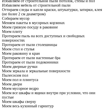
Избавляем от строительной пыли потолок, стены и пол
Избавляем мебель от строительной пыли
Оттираем следы и капли краски, штукатурки, затирки, клея
(не более 2 см диаметром)
Собираем мусор
Меняем пакеты в мусорных корзинах
Моем грязную посуду в раковине
Моем плиту
Протираем пыль на всех доступных и свободных
поверхностях
Протираем от пыли столешницы
Моем стол и стулья
Моем раковину и кран
Протираем от пыли настенные бра
Протираем от пыли подоконники
Моем дверные ручки
Моем зеркала и зеркальные поверхности
Пылесосим пол
Моем пол и плинтуса
Моем двери
Моем мусорное ведро
Моем все шкафы и ящики внутри при условии, что они
пустые
Моем шкафы сверху
Моем весь кухонный гарнитур