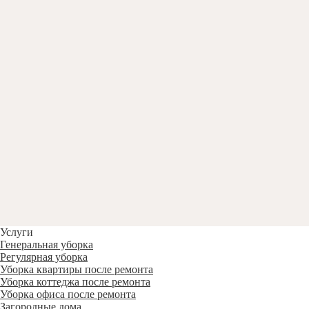
Услуги
Генеральная уборка
Регулярная уборка
Уборка квартиры после ремонта
Уборка коттеджа после ремонта
Уборка офиса после ремонта
Загородные дома