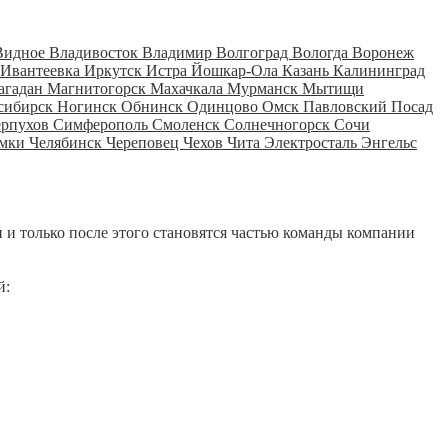
Видное
Владивосток
Владимир
Волгоград
Вологда
Воронеж
Ивантеевка
Иркутск
Истра
Йошкар-Ола
Казань
Калининград
агадан
Магнитогорск
Махачкала
Мурманск
Мытищи
сибирск
Ногинск
Обнинск
Одинцово
Омск
Павловский Посад
ерпухов
Симферополь
Смоленск
Солнечногорск
Сочи
мки
Челябинск
Череповец
Чехов
Чита
Электросталь
Энгельс
 и только после этого становятся частью команды компании
й: