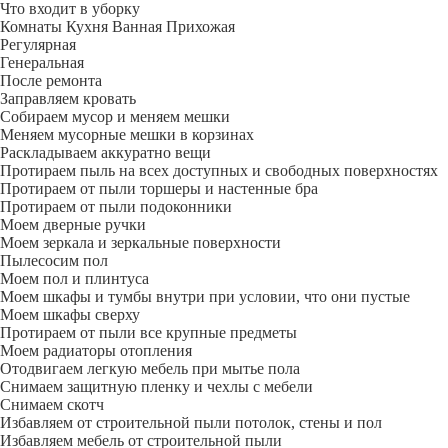
Что входит в уборку
Регу­лярная
Гене­ральная
После ремонта
Заправляем кровать
Собираем мусор и меняем мешки
Меняем мусорные мешки в корзинах
Раскладываем аккуратно вещи
Протираем пыль на всех доступных и свободных поверхностях
Протираем от пыли торшеры и настенные бра
Протираем от пыли подоконники
Моем дверные ручки
Моем зеркала и зеркальные поверхности
Пылесосим пол
Моем пол и плинтуса
Моем шкафы и тумбы внутри при условии, что они пустые
Моем шкафы сверху
Протираем от пыли все крупные предметы
Моем радиаторы отопления
Отодвигаем легкую мебель при мытье пола
Снимаем защитную пленку и чехлы с мебели
Снимаем скотч
Избавляем от строительной пыли потолок, стены и пол
Избавляем мебель от строительной пыли