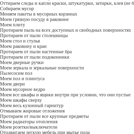
Оттираем следы и капли краски, штукатурки, затирки, клея (не 
Собираем мусор
Меняем пакеты в мусорных корзинах
Моем грязную посуду в раковине
Моем плиту
Протираем пыль на всех доступных и свободных поверхностях
Протираем от пыли столешницы
Моем стол и стулья
Моем раковину и кран
Протираем от пыли настенные бра
Протираем от пыли подоконники
Моем дверные ручки
Моем зеркала и зеркальные поверхности
Пылесосим пол
Моем пол и плинтуса
Моем двери
Моем мусорное ведро
Моем все шкафы и ящики внутри при условии, что они пустые
Моем шкафы сверху
Моем весь кухонный гарнитур
Отмываем жировые отложения
Протираем от пыли все крупные предметы
Моем радиаторы отопления
Моем розетки/выключатели
Отодвигаем легкую мебель при мытье пола