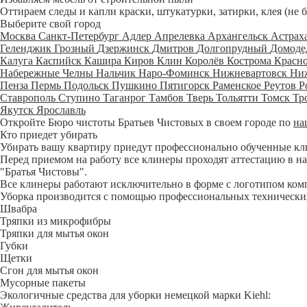
Оттираем следы и капли краски, штукатурки, затирки, клея (не 
Выберите свой город
Москва
Санкт-Петербург
Адлер
Апрелевка
Архангельск
Астрах
Геленджик
Грозный
Дзержинск
Дмитров
Долгопрудный
Домоде
Калуга
Каспийск
Кашира
Киров
Клин
Королёв
Кострома
Красн
Набережные Челны
Нальчик
Наро-Фоминск
Нижневартовск
Ни
Пенза
Пермь
Подольск
Пушкино
Пятигорск
Раменское
Реутов
Р
Ставрополь
Ступино
Таганрог
Тамбов
Тверь
Тольятти
Томск
Тр
Якутск
Ярославль
Откройте Бюро чистоты Братьев Чистовых в своем городе по
на
Кто приедет убирать
Убирать вашу квартиру приедут профессионально обученные клине
Перед приемом на работу все клинеры проходят аттестацию в на
"Братья Чистовы".
Все клинеры работают исключительно в форме с логотипом ком
Уборка производится с помощью профессиональных технических
Швабра
Тряпки из микрофибры
Тряпки для мытья окон
Губки
Щетки
Сгон для мытья окон
Мусорные пакеты
Экологичные средства для уборки немецкой марки Kiehl: