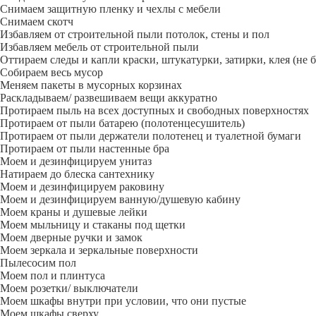
Снимаем защитную пленку и чехлы с мебели
Снимаем скотч
Избавляем от строительной пыли потолок, стены и пол
Избавляем мебель от строительной пыли
Оттираем следы и капли краски, штукатурки, затирки, клея (не 
Собираем весь мусор
Меняем пакеты в мусорных корзинах
Раскладываем/ развешиваем вещи аккуратно
Протираем пыль на всех доступных и свободных поверхностях
Протираем от пыли батарею (полотенцесушитель)
Протираем от пыли держатели полотенец и туалетной бумаги
Протираем от пыли настенные бра
Моем и дезинфицируем унитаз
Натираем до блеска сантехнику
Моем и дезинфицируем раковину
Моем и дезинфицируем ванную/душевую кабину
Моем краны и душевые лейки
Моем мыльницу и стаканы под щетки
Моем дверные ручки и замок
Моем зеркала и зеркальные поверхности
Пылесосим пол
Моем пол и плинтуса
Моем розетки/ выключатели
Моем шкафы внутри при условии, что они пустые
Моем шкафы сверху