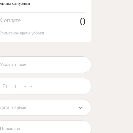
одним санузлом
0
К оплате
Примерное время уборки