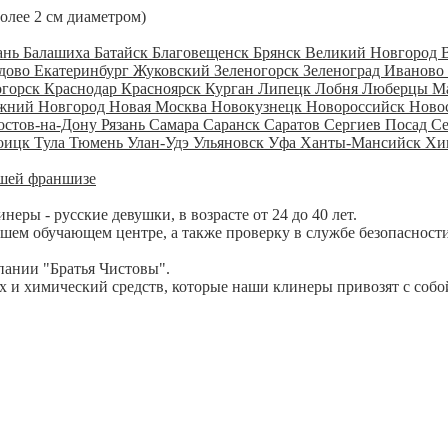
более 2 см диаметром)
ань
Балашиха
Батайск
Благовещенск
Брянск
Великий Новгород
дово
Екатеринбург
Жуковский
Зеленогорск
Зеленоград
Иваново
огорск
Краснодар
Красноярск
Курган
Липецк
Лобня
Люберцы
М
жний Новгород
Новая Москва
Новокузнецк
Новороссийск
Ново
остов-на-Дону
Рязань
Самара
Саранск
Саратов
Сергиев Посад
С
оицк
Тула
Тюмень
Улан-Удэ
Ульяновск
Уфа
Ханты-Мансийск
Хи
шей франшизе
ры - русские девушки, в возрасте от 24 до 40 лет.
шем обучающем центре, а также проверку в службе безопасности
пании "Братья Чистовы".
 и химический средств, которые наши клинеры привозят с собо