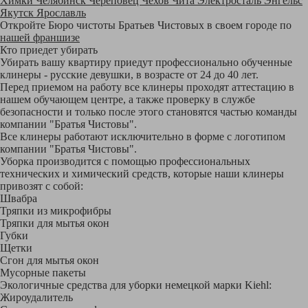
Химки
Челябинск
Череповец
Чехов
Чита
Электросталь
Энгельс
Якутск
Ярославль
Откройте Бюро чистоты Братьев Чистовых в своем городе по
нашей франшизе
Кто приедет убирать
Убирать вашу квартиру приедут профессионально обученные
клинеры - русские девушки, в возрасте от 24 до 40 лет.
Перед приемом на работу все клинеры проходят аттестацию в
нашем обучающем центре, а также проверку в службе
безопасности и только после этого становятся частью команды
компании "Братья Чистовы".
Все клинеры работают исключительно в форме с логотипом
компании "Братья Чистовы".
Уборка производится с помощью профессиональных
технических и химический средств, которые наши клинеры
привозят с собой:
Швабра
Тряпки из микрофибры
Тряпки для мытья окон
Губки
Щетки
Сгон для мытья окон
Мусорные пакеты
Экологичные средства для уборки немецкой марки Kiehl:
Жироудалитель