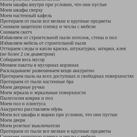
Моем шкафы внутри при условии, что они пустые
Моем шкафы сверху
Моем настенный кафель
Протираем от пыли все мелкие и крупные предметы
Снимаем защитную пленку и чехлы с мебели
Снимаем скотч
Избавляем от строительной пыли потолок, стены и пол
Избавляем мебель от строительной пыли
Оттираем следы и капли краски, штукатурки, затирки, клея
(не более 2 см диаметром)
Собираем весь мусор
Меняем пакеты в мусорных корзинах
Раскладываем/ развешиваем вещи аккуратно
Протираем пыль на всех доступных и свободных поверхностях
Протираем от пыли настенные бра
Моем дверные ручки
Моем зеркала и зеркальные поверхности
Пылесосим коврик и пол
Моем пол и плинтуса
Аккуратно расставляем обувь
Моем все шкафы и ящики при условии, что они пустые
Моем двери
Моем розетки/ выключатели
Протираем от пыли все мелкие и крупные предметы
Снимаем защитную пленку и чехлы с мебели