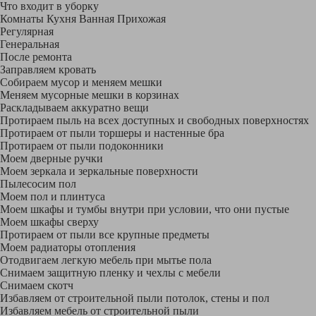
Что входит в уборку
Регу­лярная
Гене­ральная
После ремонта
Заправляем кровать
Собираем мусор и меняем мешки
Меняем мусорные мешки в корзинах
Раскладываем аккуратно вещи
Протираем пыль на всех доступных и свободных поверхностях
Протираем от пыли торшеры и настенные бра
Протираем от пыли подоконники
Моем дверные ручки
Моем зеркала и зеркальные поверхности
Пылесосим пол
Моем пол и плинтуса
Моем шкафы и тумбы внутри при условии, что они пустые
Моем шкафы сверху
Протираем от пыли все крупные предметы
Моем радиаторы отопления
Отодвигаем легкую мебель при мытье пола
Снимаем защитную пленку и чехлы с мебели
Снимаем скотч
Избавляем от строительной пыли потолок, стены и пол
Избавляем мебель от строительной пыли