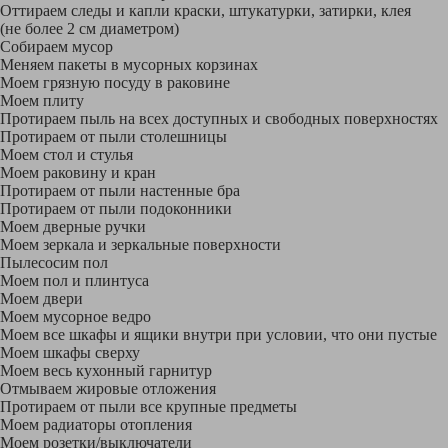
Оттираем следы и капли краски, штукатурки, затирки, клея
(не более 2 см диаметром)
Собираем мусор
Меняем пакеты в мусорных корзинах
Моем грязную посуду в раковине
Моем плиту
Протираем пыль на всех доступных и свободных поверхностях
Протираем от пыли столешницы
Моем стол и стулья
Моем раковину и кран
Протираем от пыли настенные бра
Протираем от пыли подоконники
Моем дверные ручки
Моем зеркала и зеркальные поверхности
Пылесосим пол
Моем пол и плинтуса
Моем двери
Моем мусорное ведро
Моем все шкафы и ящики внутри при условии, что они пустые
Моем шкафы сверху
Моем весь кухонный гарнитур
Отмываем жировые отложения
Протираем от пыли все крупные предметы
Моем радиаторы отопления
Моем розетки/выключатели