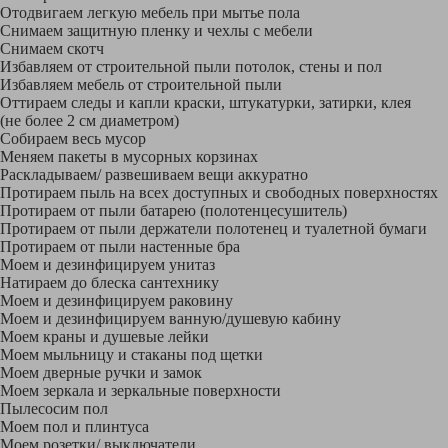
Отодвигаем легкую мебель при мытье пола
Снимаем защитную пленку и чехлы с мебели
Снимаем скотч
Избавляем от строительной пыли потолок, стены и пол
Избавляем мебель от строительной пыли
Оттираем следы и капли краски, штукатурки, затирки, клея
(не более 2 см диаметром)
Собираем весь мусор
Меняем пакеты в мусорных корзинах
Раскладываем/ развешиваем вещи аккуратно
Протираем пыль на всех доступных и свободных поверхностях
Протираем от пыли батарею (полотенцесушитель)
Протираем от пыли держатели полотенец и туалетной бумаги
Протираем от пыли настенные бра
Моем и дезинфицируем унитаз
Натираем до блеска сантехнику
Моем и дезинфицируем раковину
Моем и дезинфицируем ванную/душевую кабину
Моем краны и душевые лейки
Моем мыльницу и стаканы под щетки
Моем дверные ручки и замок
Моем зеркала и зеркальные поверхности
Пылесосим пол
Моем пол и плинтуса
Моем розетки/ выключатели