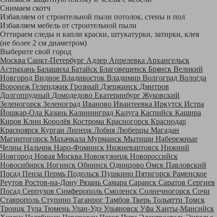
Снимаем скотч
Избавляем от строительной пыли потолок, стены и пол
Избавляем мебель от строительной пыли
Оттираем следы и капли краски, штукатурки, затирки, клея
(не более 2 см диаметром)
Выберите свой город
Москва
Санкт-Петербург
Адлер
Апрелевка
Архангельск
Астрахань
Балашиха
Батайск
Благовещенск
Брянск
Великий
Новгород
Видное
Владивосток
Владимир
Волгоград
Вологда
Воронеж
Геленджик
Грозный
Дзержинск
Дмитров
Долгопрудный
Домодедово
Екатеринбург
Жуковский
Зеленогорск
Зеленоград
Иваново
Ивантеевка
Иркутск
Истра
Йошкар-Ола
Казань
Калининград
Калуга
Каспийск
Кашира
Киров
Клин
Королёв
Кострома
Красногорск
Краснодар
Красноярск
Курган
Липецк
Лобня
Люберцы
Магадан
Магнитогорск
Махачкала
Мурманск
Мытищи
Набережные
Челны
Нальчик
Наро-Фоминск
Нижневартовск
Нижний
Новгород
Новая Москва
Новокузнецк
Новороссийск
Новосибирск
Ногинск
Обнинск
Одинцово
Омск
Павловский
Посад
Пенза
Пермь
Подольск
Пушкино
Пятигорск
Раменское
Реутов
Ростов-на-Дону
Рязань
Самара
Саранск
Саратов
Сергиев
Посад
Серпухов
Симферополь
Смоленск
Солнечногорск
Сочи
Ставрополь
Ступино
Таганрог
Тамбов
Тверь
Тольятти
Томск
Троицк
Тула
Тюмень
Улан-Удэ
Ульяновск
Уфа
Ханты-Мансийск