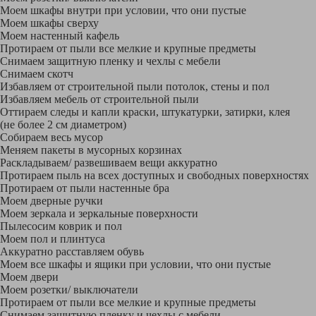
Моем шкафы внутри при условии, что они пустые
Моем шкафы сверху
Моем настенный кафель
Протираем от пыли все мелкие и крупные предметы
Снимаем защитную пленку и чехлы с мебели
Снимаем скотч
Избавляем от строительной пыли потолок, стены и пол
Избавляем мебель от строительной пыли
Оттираем следы и капли краски, штукатурки, затирки, клея
(не более 2 см диаметром)
Собираем весь мусор
Меняем пакеты в мусорных корзинах
Раскладываем/ развешиваем вещи аккуратно
Протираем пыль на всех доступных и свободных поверхностях
Протираем от пыли настенные бра
Моем дверные ручки
Моем зеркала и зеркальные поверхности
Пылесосим коврик и пол
Моем пол и плинтуса
Аккуратно расставляем обувь
Моем все шкафы и ящики при условии, что они пустые
Моем двери
Моем розетки/ выключатели
Протираем от пыли все мелкие и крупные предметы
Снимаем защитную пленку и чехлы с мебели