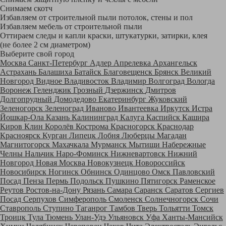
Снимаем скотч
Избавляем от строительной пыли потолок, стены и пол
Избавляем мебель от строительной пыли
Оттираем следы и капли краски, штукатурки, затирки, клея
(не более 2 см диаметром)
Выберите свой город
Москва
Санкт-Петербург
Адлер
Апрелевка
Архангельск
Астрахань
Балашиха
Батайск
Благовещенск
Брянск
Великий
Новгород
Видное
Владивосток
Владимир
Волгоград
Вологда
Воронеж
Геленджик
Грозный
Дзержинск
Дмитров
Долгопрудный
Домодедово
Екатеринбург
Жуковский
Зеленогорск
Зеленоград
Иваново
Ивантеевка
Иркутск
Истра
Йошкар-Ола
Казань
Калининград
Калуга
Каспийск
Кашира
Киров
Клин
Королёв
Кострома
Красногорск
Краснодар
Красноярск
Курган
Липецк
Лобня
Люберцы
Магадан
Магнитогорск
Махачкала
Мурманск
Мытищи
Набережные
Челны
Нальчик
Наро-Фоминск
Нижневартовск
Нижний
Новгород
Новая Москва
Новокузнецк
Новороссийск
Новосибирск
Ногинск
Обнинск
Одинцово
Омск
Павловский
Посад
Пенза
Пермь
Подольск
Пушкино
Пятигорск
Раменское
Реутов
Ростов-на-Дону
Рязань
Самара
Саранск
Саратов
Сергиев
Посад
Серпухов
Симферополь
Смоленск
Солнечногорск
Сочи
Ставрополь
Ступино
Таганрог
Тамбов
Тверь
Тольятти
Томск
Троицк
Тула
Тюмень
Улан-Удэ
Ульяновск
Уфа
Ханты-Мансийск