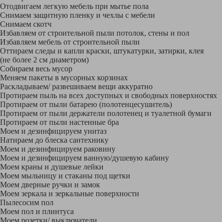
Отодвигаем легкую мебель при мытье пола
Снимаем защитную пленку и чехлы с мебели
Снимаем скотч
Избавляем от строительной пыли потолок, стены и пол
Избавляем мебель от строительной пыли
Оттираем следы и капли краски, штукатурки, затирки, клея
(не более 2 см диаметром)
Собираем весь мусор
Меняем пакеты в мусорных корзинах
Раскладываем/ развешиваем вещи аккуратно
Протираем пыль на всех доступных и свободных поверхностях
Протираем от пыли батарею (полотенцесушитель)
Протираем от пыли держатели полотенец и туалетной бумаги
Протираем от пыли настенные бра
Моем и дезинфицируем унитаз
Натираем до блеска сантехнику
Моем и дезинфицируем раковину
Моем и дезинфицируем ванную/душевую кабину
Моем краны и душевые лейки
Моем мыльницу и стаканы под щетки
Моем дверные ручки и замок
Моем зеркала и зеркальные поверхности
Пылесосим пол
Моем пол и плинтуса
Моем розетки/ выключатели