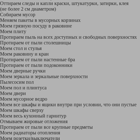
Оттираем следы и капли краски, штукатурки, затирки, клея
(не более 2 см диаметром)
Собираем мусор
Меняем пакеты в мусорных корзинах
Моем грязную посуду в раковине
Моем плиту
Протираем пыль на всех доступных и свободных поверхностях
Протираем от пыли столешницы
Моем стол и стулья
Моем раковину и кран
Протираем от пыли настенные бра
Протираем от пыли подоконники
Моем дверные ручки
Моем зеркала и зеркальные поверхности
Пылесосим пол
Моем пол и плинтуса
Моем двери
Моем мусорное ведро
Моем все шкафы и ящики внутри при условии, что они пустые
Моем шкафы сверху
Моем весь кухонный гарнитур
Отмываем жировые отложения
Протираем от пыли все крупные предметы
Моем радиаторы отопления
Моем розетки/выключатели