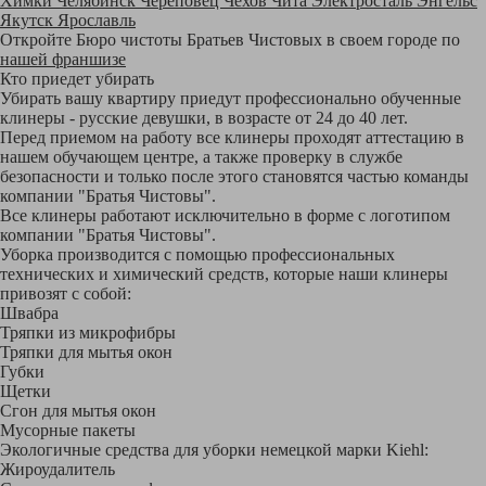
Химки
Челябинск
Череповец
Чехов
Чита
Электросталь
Энгельс
Якутск
Ярославль
Откройте Бюро чистоты Братьев Чистовых в своем городе по
нашей франшизе
Кто приедет убирать
Убирать вашу квартиру приедут профессионально обученные
клинеры - русские девушки, в возрасте от 24 до 40 лет.
Перед приемом на работу все клинеры проходят аттестацию в
нашем обучающем центре, а также проверку в службе
безопасности и только после этого становятся частью команды
компании "Братья Чистовы".
Все клинеры работают исключительно в форме с логотипом
компании "Братья Чистовы".
Уборка производится с помощью профессиональных
технических и химический средств, которые наши клинеры
привозят с собой:
Швабра
Тряпки из микрофибры
Тряпки для мытья окон
Губки
Щетки
Сгон для мытья окон
Мусорные пакеты
Экологичные средства для уборки немецкой марки Kiehl:
Жироудалитель