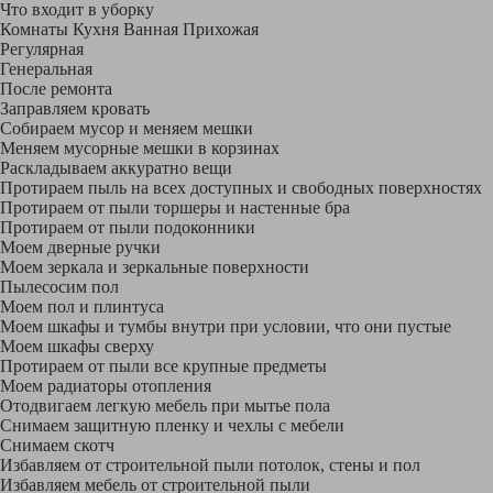
Что входит в уборку
Регу­лярная
Гене­ральная
После ремонта
Заправляем кровать
Собираем мусор и меняем мешки
Меняем мусорные мешки в корзинах
Раскладываем аккуратно вещи
Протираем пыль на всех доступных и свободных поверхностях
Протираем от пыли торшеры и настенные бра
Протираем от пыли подоконники
Моем дверные ручки
Моем зеркала и зеркальные поверхности
Пылесосим пол
Моем пол и плинтуса
Моем шкафы и тумбы внутри при условии, что они пустые
Моем шкафы сверху
Протираем от пыли все крупные предметы
Моем радиаторы отопления
Отодвигаем легкую мебель при мытье пола
Снимаем защитную пленку и чехлы с мебели
Снимаем скотч
Избавляем от строительной пыли потолок, стены и пол
Избавляем мебель от строительной пыли