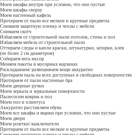
Моем шкафы внутри при условии, что они пустые
Моем шкафы сверху
Моем настенный кафель
Протираем от пыли все мелкие и крупные предметы
Снимаем защитную пленку и чехлы с мебели
Снимаем скотч
Избавляем от строительной пыли потолок, стены и пол
Избавляем мебель от строительной пыли
Оттираем следы и капли краски, штукатурки, затирки, клея
(не более 2 см диаметром)
Собираем весь мусор
Меняем пакеты в мусорных корзинах
Раскладываем/ развешиваем вещи аккуратно
Протираем пыль на всех доступных и свободных поверхностях
Протираем от пыли настенные бра
Моем дверные ручки
Моем зеркала и зеркальные поверхности
Пылесосим коврик и пол
Моем пол и плинтуса
Аккуратно расставляем обувь
Моем все шкафы и ящики при условии, что они пустые
Моем двери
Моем розетки/ выключатели
Протираем от пыли все мелкие и крупные предметы
Снимаем защитную пленку и чехлы с мебели