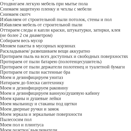
Отодвигаем легкую мебель при мытье пола
Снимаем защитную пленку и чехлы с мебели
Снимаем скотч
Избавляем от строительной пыли потолок, стены и пол
Избавляем мебель от строительной пыли
Оттираем следы и капли краски, штукатурки, затирки, клея
(не более 2 см диаметром)
Собираем весь мусор
Меняем пакеты в мусорных корзинах
Раскладываем/ развешиваем вещи аккуратно
Протираем пыль на всех доступных и свободных поверхностях
Протираем от пыли батарею (полотенцесушитель)
Протираем от пыли держатели полотенец и туалетной бумаги
Протираем от пыли настенные бра
Моем и дезинфицируем унитаз
Натираем до блеска сантехнику
Моем и дезинфицируем раковину
Моем и дезинфицируем ванную/душевую кабину
Моем краны и душевые лейки
Моем мыльницу и стаканы под щетки
Моем дверные ручки и замок
Моем зеркала и зеркальные поверхности
Пылесосим пол
Моем пол и плинтуса
Моем розетки/ выключатели