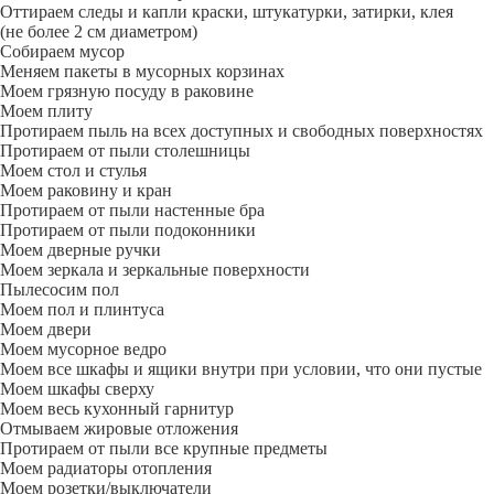
Оттираем следы и капли краски, штукатурки, затирки, клея
(не более 2 см диаметром)
Собираем мусор
Меняем пакеты в мусорных корзинах
Моем грязную посуду в раковине
Моем плиту
Протираем пыль на всех доступных и свободных поверхностях
Протираем от пыли столешницы
Моем стол и стулья
Моем раковину и кран
Протираем от пыли настенные бра
Протираем от пыли подоконники
Моем дверные ручки
Моем зеркала и зеркальные поверхности
Пылесосим пол
Моем пол и плинтуса
Моем двери
Моем мусорное ведро
Моем все шкафы и ящики внутри при условии, что они пустые
Моем шкафы сверху
Моем весь кухонный гарнитур
Отмываем жировые отложения
Протираем от пыли все крупные предметы
Моем радиаторы отопления
Моем розетки/выключатели