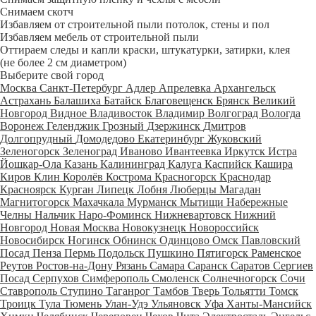
Снимаем скотч
Избавляем от строительной пыли потолок, стены и пол
Избавляем мебель от строительной пыли
Оттираем следы и капли краски, штукатурки, затирки, клея
(не более 2 см диаметром)
Выберите свой город
Москва
Санкт-Петербург
Адлер
Апрелевка
Архангельск
Астрахань
Балашиха
Батайск
Благовещенск
Брянск
Великий
Новгород
Видное
Владивосток
Владимир
Волгоград
Вологда
Воронеж
Геленджик
Грозный
Дзержинск
Дмитров
Долгопрудный
Домодедово
Екатеринбург
Жуковский
Зеленогорск
Зеленоград
Иваново
Ивантеевка
Иркутск
Истра
Йошкар-Ола
Казань
Калининград
Калуга
Каспийск
Кашира
Киров
Клин
Королёв
Кострома
Красногорск
Краснодар
Красноярск
Курган
Липецк
Лобня
Люберцы
Магадан
Магнитогорск
Махачкала
Мурманск
Мытищи
Набережные
Челны
Нальчик
Наро-Фоминск
Нижневартовск
Нижний
Новгород
Новая Москва
Новокузнецк
Новороссийск
Новосибирск
Ногинск
Обнинск
Одинцово
Омск
Павловский
Посад
Пенза
Пермь
Подольск
Пушкино
Пятигорск
Раменское
Реутов
Ростов-на-Дону
Рязань
Самара
Саранск
Саратов
Сергиев
Посад
Серпухов
Симферополь
Смоленск
Солнечногорск
Сочи
Ставрополь
Ступино
Таганрог
Тамбов
Тверь
Тольятти
Томск
Троицк
Тула
Тюмень
Улан-Удэ
Ульяновск
Уфа
Ханты-Мансийск