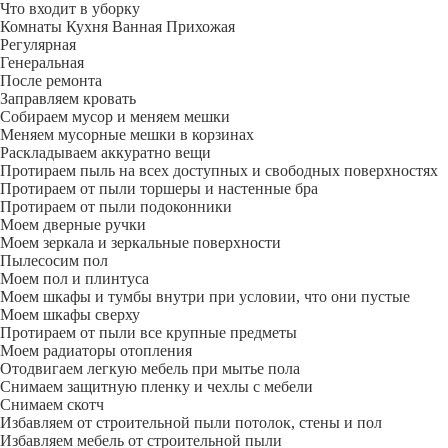
Что входит в уборку
Регу­лярная
Гене­ральная
После ремонта
Заправляем кровать
Собираем мусор и меняем мешки
Меняем мусорные мешки в корзинах
Раскладываем аккуратно вещи
Протираем пыль на всех доступных и свободных поверхностях
Протираем от пыли торшеры и настенные бра
Протираем от пыли подоконники
Моем дверные ручки
Моем зеркала и зеркальные поверхности
Пылесосим пол
Моем пол и плинтуса
Моем шкафы и тумбы внутри при условии, что они пустые
Моем шкафы сверху
Протираем от пыли все крупные предметы
Моем радиаторы отопления
Отодвигаем легкую мебель при мытье пола
Снимаем защитную пленку и чехлы с мебели
Снимаем скотч
Избавляем от строительной пыли потолок, стены и пол
Избавляем мебель от строительной пыли