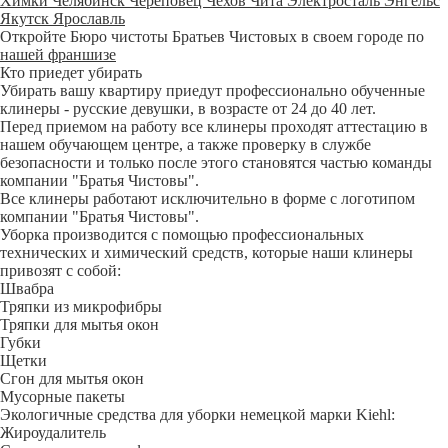
Химки
Челябинск
Череповец
Чехов
Чита
Электросталь
Энгельс
Якутск
Ярославль
Откройте Бюро чистоты Братьев Чистовых в своем городе по
нашей франшизе
Кто приедет убирать
Убирать вашу квартиру приедут профессионально обученные
клинеры - русские девушки, в возрасте от 24 до 40 лет.
Перед приемом на работу все клинеры проходят аттестацию в
нашем обучающем центре, а также проверку в службе
безопасности и только после этого становятся частью команды
компании "Братья Чистовы".
Все клинеры работают исключительно в форме с логотипом
компании "Братья Чистовы".
Уборка производится с помощью профессиональных
технических и химический средств, которые наши клинеры
привозят с собой:
Швабра
Тряпки из микрофибры
Тряпки для мытья окон
Губки
Щетки
Сгон для мытья окон
Мусорные пакеты
Экологичные средства для уборки немецкой марки Kiehl:
Жироудалитель