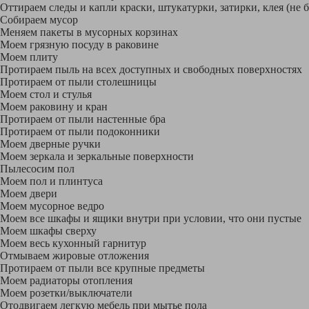
Оттираем следы и капли краски, штукатурки, затирки, клея (не 
Собираем мусор
Меняем пакеты в мусорных корзинах
Моем грязную посуду в раковине
Моем плиту
Протираем пыль на всех доступных и свободных поверхностях
Протираем от пыли столешницы
Моем стол и стулья
Моем раковину и кран
Протираем от пыли настенные бра
Протираем от пыли подоконники
Моем дверные ручки
Моем зеркала и зеркальные поверхности
Пылесосим пол
Моем пол и плинтуса
Моем двери
Моем мусорное ведро
Моем все шкафы и ящики внутри при условии, что они пустые
Моем шкафы сверху
Моем весь кухонный гарнитур
Отмываем жировые отложения
Протираем от пыли все крупные предметы
Моем радиаторы отопления
Моем розетки/выключатели
Отодвигаем легкую мебель при мытье пола