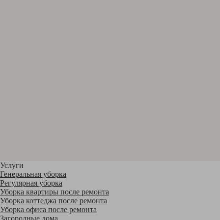
Услуги
Генеральная уборка
Регулярная уборка
Уборка квартиры после ремонта
Уборка коттеджа после ремонта
Уборка офиса после ремонта
Загородные дома