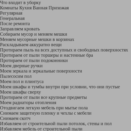
Что входит в уборку
Регу­лярная
Гене­ральная
После ремонта
Заправляем кровать
Собираем мусор и меняем мешки
Меняем мусорные мешки в корзинах
Раскладываем аккуратно вещи
Протираем пыль на всех доступных и свободных поверхностях
Протираем от пыли торшеры и настенные бра
Протираем от пыли подоконники
Моем дверные ручки
Моем зеркала и зеркальные поверхности
Пылесосим пол
Моем пол и плинтуса
Моем шкафы и тумбы внутри при условии, что они пустые
Моем шкафы сверху
Протираем от пыли все крупные предметы
Моем радиаторы отопления
Отодвигаем легкую мебель при мытье пола
Снимаем защитную пленку и чехлы с мебели
Снимаем скотч
Избавляем от строительной пыли потолок, стены и пол
Избавляем мебель от строительной пыли