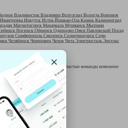
Видное
Владивосток
Владимир
Волгоград
Вологда
Воронеж
Ивантеевка
Иркутск
Истра
Йошкар-Ола
Казань
Калининград
агадан
Магнитогорск
Махачкала
Мурманск
Мытищи
сибирск
Ногинск
Обнинск
Одинцово
Омск
Павловский Посад
ерпухов
Симферополь
Смоленск
Солнечногорск
Сочи
мки
Челябинск
Череповец
Чехов
Чита
Электросталь
Энгельс
 и только после этого становятся частью команды компании
й: