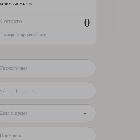
одним санузлом
0
К оплате
Примерное время уборки