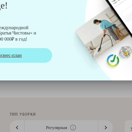
е!
рмы Soteco, а также утюг, ведро, парогенератор, аппарат дл
международной
ратья Чистовы» и
0 000₽ в год!
изнес-план
ТИП УБОРКИ
Регулярная