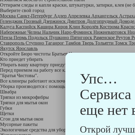
Оттираем следы и капли краски, штукатурки, затирки, клея (не 
Выберите свой город
Москва
Санкт-Петербург
Адлер
Апрелевка
Архангельск
Астрах
Геленджик
Грозный
Дзержинск
Дмитров
Долгопрудный
Домоде
Калуга
Каспийск
Кашира
Киров
Клин
Королёв
Кострома
Красн
Набережные Челны
Нальчик
Наро-Фоминск
Нижневартовск
Ни
Пенза
Пермь
Подольск
Пушкино
Пятигорск
Раменское
Реутов
Р
Ставрополь
Ступино
Таганрог
Тамбов
Тверь
Тольятти
Томск
Тр
Якутск
Ярославль
Откройте Бюро чистоты Братьев Чистовых в своем городе по
на
Кто приедет убирать
Убирать вашу квартиру приедут профессионально обученные клине
Перед приемом на работу все клинеры проходят аттестацию в на
Упс…
"Братья Чистовы".
Все клинеры работают исключительно в форме с логотипом ком
Уборка производится с помощью профессиональных технических
Сервиса
Швабра
Тряпки из микрофибры
Тряпки для мытья окон
еще нет 
Губки
Щетки
Сгон для мытья окон
Мусорные пакеты
Открой лучш
Экологичные средства для уборки немецкой марки Kiehl: