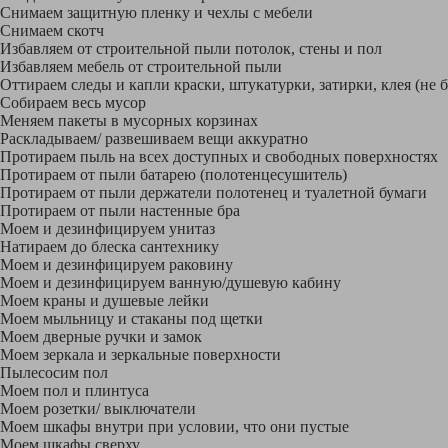
Снимаем защитную пленку и чехлы с мебели
Снимаем скотч
Избавляем от строительной пыли потолок, стены и пол
Избавляем мебель от строительной пыли
Оттираем следы и капли краски, штукатурки, затирки, клея (не 
Собираем весь мусор
Меняем пакеты в мусорных корзинах
Раскладываем/ развешиваем вещи аккуратно
Протираем пыль на всех доступных и свободных поверхностях
Протираем от пыли батарею (полотенцесушитель)
Протираем от пыли держатели полотенец и туалетной бумаги
Протираем от пыли настенные бра
Моем и дезинфицируем унитаз
Натираем до блеска сантехнику
Моем и дезинфицируем раковину
Моем и дезинфицируем ванную/душевую кабину
Моем краны и душевые лейки
Моем мыльницу и стаканы под щетки
Моем дверные ручки и замок
Моем зеркала и зеркальные поверхности
Пылесосим пол
Моем пол и плинтуса
Моем розетки/ выключатели
Моем шкафы внутри при условии, что они пустые
Моем шкафы сверху