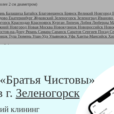
более 2 см диаметром)
ань
Балашиха
Батайск
Благовещенск
Брянск
Великий Новгород
дово
Екатеринбург
Жуковский
Зеленогорск
Зеленоград
Иваново
огорск
Краснодар
Красноярск
Курган
Липецк
Лобня
Люберцы
М
жний Новгород
Новая Москва
Новокузнецк
Новороссийск
Ново
остов-на-Дону
Рязань
Самара
Саранск
Саратов
Сергиев Посад
С
оицк
Тула
Тюмень
Улан-Удэ
Ульяновск
Уфа
Ханты-Мансийск
Хи
шей франшизе
ры - русские девушки, в возрасте от 24 до 40 лет.
шем обучающем центре, а также проверку в службе безопасности
пании "Братья Чистовы".
 и химический средств, которые наши клинеры привозят с собо
 «Братья Чистовы»
в г.
Зеленогорск
ий клининг