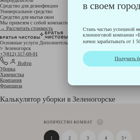
Жироудалитель
в своем город
Средство для дезинфекции
Универсальное средство
Средство для мытья окон
Мы привезем с собой компактный профессиональный пылесос фи
→ Рассчитать стоимость
Стань частью успешной 
клининговой компании «Б
начни зарабатывать от 1 50
Основные услуги
Дополнительные
Зеленогорск
+7(812) 317-69-91
Получить б
Войти
Уборка
Химчистка
Компания
Франшиза
Калькулятор уборки в Зеленогорске
КОЛИЧЕСТВО КОМНАТ
1
2
3
4
5+