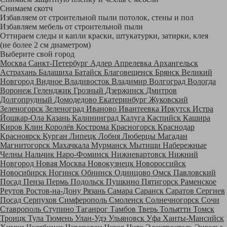
Снимаем скотч
Избавляем от строительной пыли потолок, стены и пол
Избавляем мебель от строительной пыли
Оттираем следы и капли краски, штукатурки, затирки, клея
(не более 2 см диаметром)
Выберите свой город
Москва
Санкт-Петербург
Адлер
Апрелевка
Архангельск
Астрахань
Балашиха
Батайск
Благовещенск
Брянск
Великий
Новгород
Видное
Владивосток
Владимир
Волгоград
Вологда
Воронеж
Геленджик
Грозный
Дзержинск
Дмитров
Долгопрудный
Домодедово
Екатеринбург
Жуковский
Зеленогорск
Зеленоград
Иваново
Ивантеевка
Иркутск
Истра
Йошкар-Ола
Казань
Калининград
Калуга
Каспийск
Кашира
Киров
Клин
Королёв
Кострома
Красногорск
Краснодар
Красноярск
Курган
Липецк
Лобня
Люберцы
Магадан
Магнитогорск
Махачкала
Мурманск
Мытищи
Набережные
Челны
Нальчик
Наро-Фоминск
Нижневартовск
Нижний
Новгород
Новая Москва
Новокузнецк
Новороссийск
Новосибирск
Ногинск
Обнинск
Одинцово
Омск
Павловский
Посад
Пенза
Пермь
Подольск
Пушкино
Пятигорск
Раменское
Реутов
Ростов-на-Дону
Рязань
Самара
Саранск
Саратов
Сергиев
Посад
Серпухов
Симферополь
Смоленск
Солнечногорск
Сочи
Ставрополь
Ступино
Таганрог
Тамбов
Тверь
Тольятти
Томск
Троицк
Тула
Тюмень
Улан-Удэ
Ульяновск
Уфа
Ханты-Мансийск