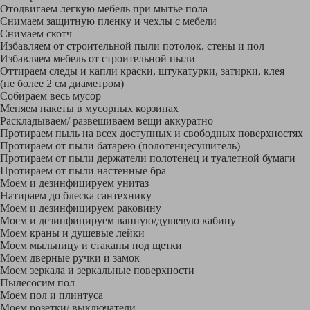
Отодвигаем легкую мебель при мытье пола
Снимаем защитную пленку и чехлы с мебели
Снимаем скотч
Избавляем от строительной пыли потолок, стены и пол
Избавляем мебель от строительной пыли
Оттираем следы и капли краски, штукатурки, затирки, клея
(не более 2 см диаметром)
Собираем весь мусор
Меняем пакеты в мусорных корзинах
Раскладываем/ развешиваем вещи аккуратно
Протираем пыль на всех доступных и свободных поверхностях
Протираем от пыли батарею (полотенцесушитель)
Протираем от пыли держатели полотенец и туалетной бумаги
Протираем от пыли настенные бра
Моем и дезинфицируем унитаз
Натираем до блеска сантехнику
Моем и дезинфицируем раковину
Моем и дезинфицируем ванную/душевую кабину
Моем краны и душевые лейки
Моем мыльницу и стаканы под щетки
Моем дверные ручки и замок
Моем зеркала и зеркальные поверхности
Пылесосим пол
Моем пол и плинтуса
Моем розетки/ выключатели