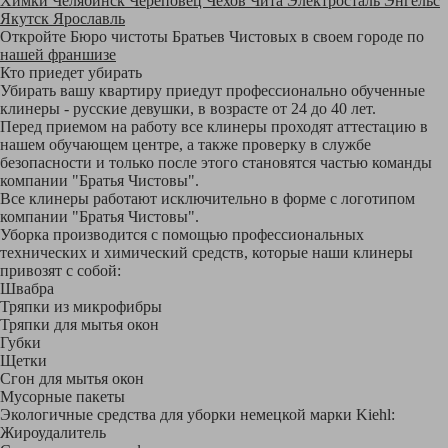
Химки
Челябинск
Череповец
Чехов
Чита
Электросталь
Энгельс
Якутск
Ярославль
Откройте Бюро чистоты Братьев Чистовых в своем городе по
нашей франшизе
Кто приедет убирать
Убирать вашу квартиру приедут профессионально обученные
клинеры - русские девушки, в возрасте от 24 до 40 лет.
Перед приемом на работу все клинеры проходят аттестацию в
нашем обучающем центре, а также проверку в службе
безопасности и только после этого становятся частью команды
компании "Братья Чистовы".
Все клинеры работают исключительно в форме с логотипом
компании "Братья Чистовы".
Уборка производится с помощью профессиональных
технических и химический средств, которые наши клинеры
привозят с собой:
Швабра
Тряпки из микрофибры
Тряпки для мытья окон
Губки
Щетки
Сгон для мытья окон
Мусорные пакеты
Экологичные средства для уборки немецкой марки Kiehl:
Жироудалитель