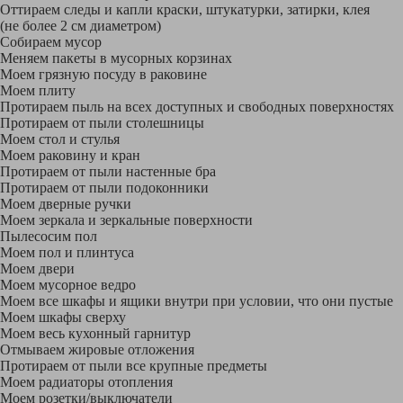
Оттираем следы и капли краски, штукатурки, затирки, клея
(не более 2 см диаметром)
Собираем мусор
Меняем пакеты в мусорных корзинах
Моем грязную посуду в раковине
Моем плиту
Протираем пыль на всех доступных и свободных поверхностях
Протираем от пыли столешницы
Моем стол и стулья
Моем раковину и кран
Протираем от пыли настенные бра
Протираем от пыли подоконники
Моем дверные ручки
Моем зеркала и зеркальные поверхности
Пылесосим пол
Моем пол и плинтуса
Моем двери
Моем мусорное ведро
Моем все шкафы и ящики внутри при условии, что они пустые
Моем шкафы сверху
Моем весь кухонный гарнитур
Отмываем жировые отложения
Протираем от пыли все крупные предметы
Моем радиаторы отопления
Моем розетки/выключатели