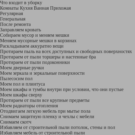
Что входит в уборку
Регу­лярная
Гене­ральная
После ремонта
Заправляем кровать
Собираем мусор и меняем мешки
Меняем мусорные мешки в корзинах
Раскладываем аккуратно вещи
Протираем пыль на всех доступных и свободных поверхностях
Протираем от пыли торшеры и настенные бра
Протираем от пыли подоконники
Моем дверные ручки
Моем зеркала и зеркальные поверхности
Пылесосим пол
Моем пол и плинтуса
Моем шкафы и тумбы внутри при условии, что они пустые
Моем шкафы сверху
Протираем от пыли все крупные предметы
Моем радиаторы отопления
Отодвигаем легкую мебель при мытье пола
Снимаем защитную пленку и чехлы с мебели
Снимаем скотч
Избавляем от строительной пыли потолок, стены и пол
Избавляем мебель от строительной пыли