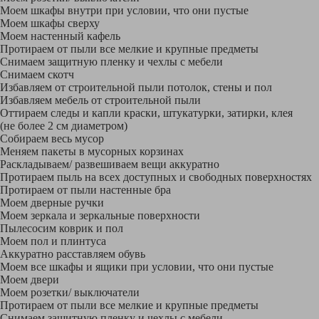
Моем шкафы внутри при условии, что они пустые
Моем шкафы сверху
Моем настенный кафель
Протираем от пыли все мелкие и крупные предметы
Снимаем защитную пленку и чехлы с мебели
Снимаем скотч
Избавляем от строительной пыли потолок, стены и пол
Избавляем мебель от строительной пыли
Оттираем следы и капли краски, штукатурки, затирки, клея
(не более 2 см диаметром)
Собираем весь мусор
Меняем пакеты в мусорных корзинах
Раскладываем/ развешиваем вещи аккуратно
Протираем пыль на всех доступных и свободных поверхностях
Протираем от пыли настенные бра
Моем дверные ручки
Моем зеркала и зеркальные поверхности
Пылесосим коврик и пол
Моем пол и плинтуса
Аккуратно расставляем обувь
Моем все шкафы и ящики при условии, что они пустые
Моем двери
Моем розетки/ выключатели
Протираем от пыли все мелкие и крупные предметы
Снимаем защитную пленку и чехлы с мебели