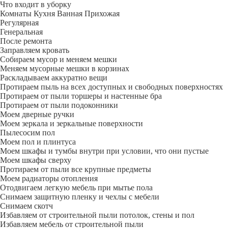
Что входит в уборку
Регу­лярная
Гене­ральная
После ремонта
Заправляем кровать
Собираем мусор и меняем мешки
Меняем мусорные мешки в корзинах
Раскладываем аккуратно вещи
Протираем пыль на всех доступных и свободных поверхностях
Протираем от пыли торшеры и настенные бра
Протираем от пыли подоконники
Моем дверные ручки
Моем зеркала и зеркальные поверхности
Пылесосим пол
Моем пол и плинтуса
Моем шкафы и тумбы внутри при условии, что они пустые
Моем шкафы сверху
Протираем от пыли все крупные предметы
Моем радиаторы отопления
Отодвигаем легкую мебель при мытье пола
Снимаем защитную пленку и чехлы с мебели
Снимаем скотч
Избавляем от строительной пыли потолок, стены и пол
Избавляем мебель от строительной пыли