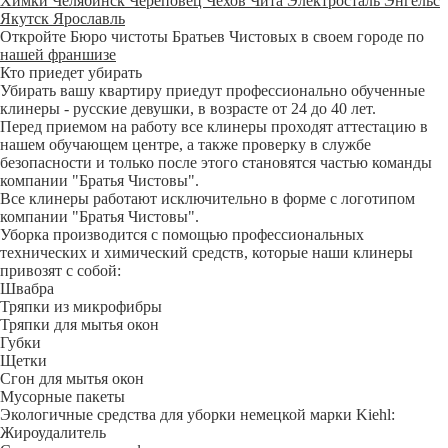
Химки
Челябинск
Череповец
Чехов
Чита
Электросталь
Энгельс
Якутск
Ярославль
Откройте Бюро чистоты Братьев Чистовых в своем городе по
нашей франшизе
Кто приедет убирать
Убирать вашу квартиру приедут профессионально обученные
клинеры - русские девушки, в возрасте от 24 до 40 лет.
Перед приемом на работу все клинеры проходят аттестацию в
нашем обучающем центре, а также проверку в службе
безопасности и только после этого становятся частью команды
компании "Братья Чистовы".
Все клинеры работают исключительно в форме с логотипом
компании "Братья Чистовы".
Уборка производится с помощью профессиональных
технических и химический средств, которые наши клинеры
привозят с собой:
Швабра
Тряпки из микрофибры
Тряпки для мытья окон
Губки
Щетки
Сгон для мытья окон
Мусорные пакеты
Экологичные средства для уборки немецкой марки Kiehl:
Жироудалитель