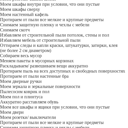
Моем шкафы внутри при условии, что они пустые
Моем шкафы сверху
Моем настенный кафель
Протираем от пыли все мелкие и крупные предметы
Снимаем защитную пленку и чехлы с мебели
Снимаем скотч
Избавляем от строительной пыли потолок, стены и пол
Избавляем мебель от строительной пыли
Оттираем следы и капли краски, штукатурки, затирки, клея
(не более 2 см диаметром)
Собираем весь мусор
Меняем пакеты в мусорных корзинах
Раскладываем/ развешиваем вещи аккуратно
Протираем пыль на всех доступных и свободных поверхностях
Протираем от пыли настенные бра
Моем дверные ручки
Моем зеркала и зеркальные поверхности
Пылесосим коврик и пол
Моем пол и плинтуса
Аккуратно расставляем обувь
Моем все шкафы и ящики при условии, что они пустые
Моем двери
Моем розетки/ выключатели
Протираем от пыли все мелкие и крупные предметы
Снимаем защитную пленку и чехлы с мебели