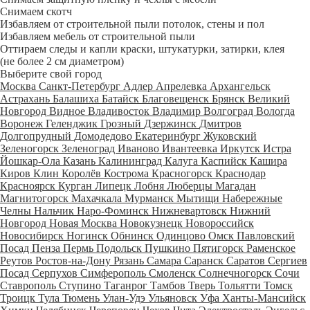
Снимаем скотч
Избавляем от строительной пыли потолок, стены и пол
Избавляем мебель от строительной пыли
Оттираем следы и капли краски, штукатурки, затирки, клея
(не более 2 см диаметром)
Выберите свой город
Москва
Санкт-Петербург
Адлер
Апрелевка
Архангельск
Астрахань
Балашиха
Батайск
Благовещенск
Брянск
Великий
Новгород
Видное
Владивосток
Владимир
Волгоград
Вологда
Воронеж
Геленджик
Грозный
Дзержинск
Дмитров
Долгопрудный
Домодедово
Екатеринбург
Жуковский
Зеленогорск
Зеленоград
Иваново
Ивантеевка
Иркутск
Истра
Йошкар-Ола
Казань
Калининград
Калуга
Каспийск
Кашира
Киров
Клин
Королёв
Кострома
Красногорск
Краснодар
Красноярск
Курган
Липецк
Лобня
Люберцы
Магадан
Магнитогорск
Махачкала
Мурманск
Мытищи
Набережные
Челны
Нальчик
Наро-Фоминск
Нижневартовск
Нижний
Новгород
Новая Москва
Новокузнецк
Новороссийск
Новосибирск
Ногинск
Обнинск
Одинцово
Омск
Павловский
Посад
Пенза
Пермь
Подольск
Пушкино
Пятигорск
Раменское
Реутов
Ростов-на-Дону
Рязань
Самара
Саранск
Саратов
Сергиев
Посад
Серпухов
Симферополь
Смоленск
Солнечногорск
Сочи
Ставрополь
Ступино
Таганрог
Тамбов
Тверь
Тольятти
Томск
Троицк
Тула
Тюмень
Улан-Удэ
Ульяновск
Уфа
Ханты-Мансийск