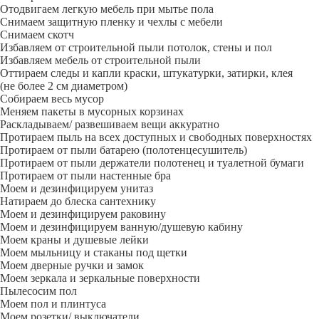
Отодвигаем легкую мебель при мытье пола
Снимаем защитную пленку и чехлы с мебели
Снимаем скотч
Избавляем от строительной пыли потолок, стены и пол
Избавляем мебель от строительной пыли
Оттираем следы и капли краски, штукатурки, затирки, клея
(не более 2 см диаметром)
Собираем весь мусор
Меняем пакеты в мусорных корзинах
Раскладываем/ развешиваем вещи аккуратно
Протираем пыль на всех доступных и свободных поверхностях
Протираем от пыли батарею (полотенцесушитель)
Протираем от пыли держатели полотенец и туалетной бумаги
Протираем от пыли настенные бра
Моем и дезинфицируем унитаз
Натираем до блеска сантехнику
Моем и дезинфицируем раковину
Моем и дезинфицируем ванную/душевую кабину
Моем краны и душевые лейки
Моем мыльницу и стаканы под щетки
Моем дверные ручки и замок
Моем зеркала и зеркальные поверхности
Пылесосим пол
Моем пол и плинтуса
Моем розетки/ выключатели