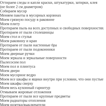
Оттираем следы и капли краски, штукатурки, затирки, клея
(не более 2 см диаметром)
Собираем мусор
Меняем пакеты в мусорных корзинах
Моем грязную посуду в раковине
Моем плиту
Протираем пыль на всех доступных и свободных поверхностях
Протираем от пыли столешницы
Моем стол и стулья
Моем раковину и кран
Протираем от пыли настенные бра
Протираем от пыли подоконники
Моем дверные ручки
Моем зеркала и зеркальные поверхности
Пылесосим пол
Моем пол и плинтуса
Моем двери
Моем мусорное ведро
Моем все шкафы и ящики внутри при условии, что они пустые
Моем шкафы сверху
Моем весь кухонный гарнитур
Отмываем жировые отложения
Протираем от пыли все крупные предметы
Моем радиаторы отопления
Моем розетки/выключатели