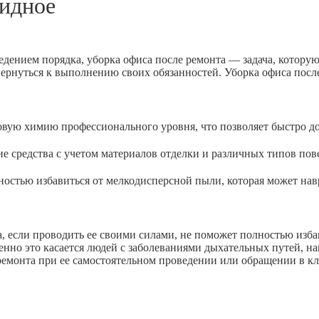
идное
едением порядка, уборка офиса после ремонта — задача, котору
вернуться к выполнению своих обязанностей. Уборка офиса посл
 химию профессионального уровня, что позволяет быстро доб
дства с учетом материалов отделки и различных типов пове
ью избавиться от мелкодисперсной пыли, которая может навр
 если проводить ее своими силами, не поможет полностью избав
енно это касается людей с заболеваниями дыхательных путей, н
 ремонта при ее самостоятельном проведении или обращении в к