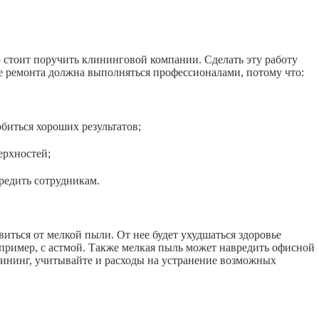
ю стоит поручить клининговой компании. Сделать эту работу
е ремонта должна выполняться профессионалами, потому что:
иться хороших результатов;
рхностей;
едить сотрудникам.
иться от мелкой пыли. От нее будет ухудшаться здоровье
апример, с астмой. Также мелкая пыль может навредить офисной
лининг, учитывайте и расходы на устранение возможных