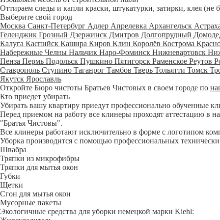
Оттираем следы и капли краски, штукатурки, затирки, клея (не 
Выберите свой город
Москва
Санкт-Петербург
Адлер
Апрелевка
Архангельск
Астрах
Геленджик
Грозный
Дзержинск
Дмитров
Долгопрудный
Домоде
Калуга
Каспийск
Кашира
Киров
Клин
Королёв
Кострома
Красн
Набережные Челны
Нальчик
Наро-Фоминск
Нижневартовск
Ни
Пенза
Пермь
Подольск
Пушкино
Пятигорск
Раменское
Реутов
Р
Ставрополь
Ступино
Таганрог
Тамбов
Тверь
Тольятти
Томск
Тр
Якутск
Ярославль
Откройте Бюро чистоты Братьев Чистовых в своем городе по
на
Кто приедет убирать
Убирать вашу квартиру приедут профессионально обученные клине
Перед приемом на работу все клинеры проходят аттестацию в на
"Братья Чистовы".
Все клинеры работают исключительно в форме с логотипом ком
Уборка производится с помощью профессиональных технических
Швабра
Тряпки из микрофибры
Тряпки для мытья окон
Губки
Щетки
Сгон для мытья окон
Мусорные пакеты
Экологичные средства для уборки немецкой марки Kiehl: