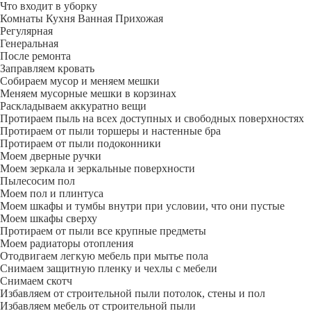
Что входит в уборку
Регу­лярная
Гене­ральная
После ремонта
Заправляем кровать
Собираем мусор и меняем мешки
Меняем мусорные мешки в корзинах
Раскладываем аккуратно вещи
Протираем пыль на всех доступных и свободных поверхностях
Протираем от пыли торшеры и настенные бра
Протираем от пыли подоконники
Моем дверные ручки
Моем зеркала и зеркальные поверхности
Пылесосим пол
Моем пол и плинтуса
Моем шкафы и тумбы внутри при условии, что они пустые
Моем шкафы сверху
Протираем от пыли все крупные предметы
Моем радиаторы отопления
Отодвигаем легкую мебель при мытье пола
Снимаем защитную пленку и чехлы с мебели
Снимаем скотч
Избавляем от строительной пыли потолок, стены и пол
Избавляем мебель от строительной пыли