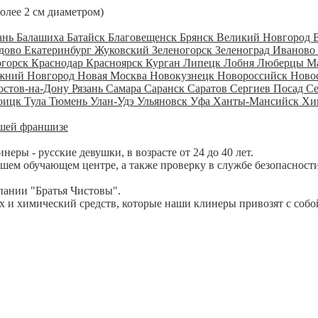
более 2 см диаметром)
ань
Балашиха
Батайск
Благовещенск
Брянск
Великий Новгород
дово
Екатеринбург
Жуковский
Зеленогорск
Зеленоград
Иваново
огорск
Краснодар
Красноярск
Курган
Липецк
Лобня
Люберцы
М
жний Новгород
Новая Москва
Новокузнецк
Новороссийск
Ново
остов-на-Дону
Рязань
Самара
Саранск
Саратов
Сергиев Посад
С
оицк
Тула
Тюмень
Улан-Удэ
Ульяновск
Уфа
Ханты-Мансийск
Хи
шей франшизе
ры - русские девушки, в возрасте от 24 до 40 лет.
шем обучающем центре, а также проверку в службе безопасности
пании "Братья Чистовы".
 и химический средств, которые наши клинеры привозят с собо