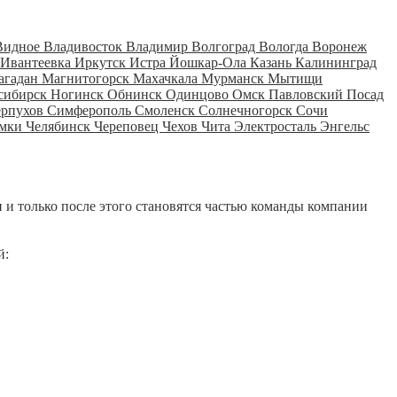
Видное
Владивосток
Владимир
Волгоград
Вологда
Воронеж
Ивантеевка
Иркутск
Истра
Йошкар-Ола
Казань
Калининград
агадан
Магнитогорск
Махачкала
Мурманск
Мытищи
сибирск
Ногинск
Обнинск
Одинцово
Омск
Павловский Посад
ерпухов
Симферополь
Смоленск
Солнечногорск
Сочи
мки
Челябинск
Череповец
Чехов
Чита
Электросталь
Энгельс
 и только после этого становятся частью команды компании
й: