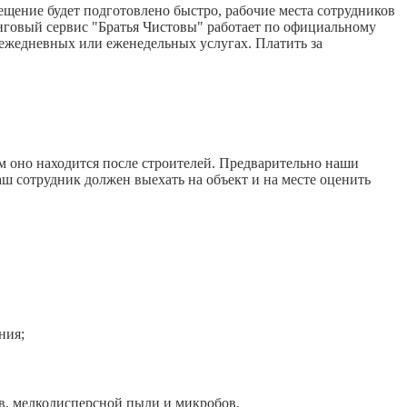
щение будет подготовлено быстро, рабочие места сотрудников
нговый сервис "Братья Чистовы" работает по официальному
 ежедневных или еженедельных услугах. Платить за
м оно находится после строителей. Предварительно наши
аш сотрудник должен выехать на объект и на месте оценить
ния;
, мелкодисперсной пыли и микробов.