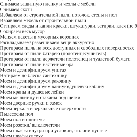
Снимаем защитную пленку и чехлы с мебели
Снимаем скотч
Избавляем от строительной пыли потолок, стены и пол
Избавляем мебель от строительной пыли
Оттираем следы и капли краски, штукатурки, затирки, клея (не 
Собираем весь мусор
Меняем пакеты в мусорных корзинах
Раскладываем/ развешиваем вещи аккуратно
Протираем пыль на всех доступных и свободных поверхностях
Протираем от пыли батарею (полотенцесушитель)
Протираем от пыли держатели полотенец и туалетной бумаги
Протираем от пыли настенные бра
Моем и дезинфицируем унитаз
Натираем до блеска сантехнику
Моем и дезинфицируем раковину
Моем и дезинфицируем ванную/душевую кабину
Моем краны и душевые лейки
Моем мыльницу и стаканы под щетки
Моем дверные ручки и замок
Моем зеркала и зеркальные поверхности
Пылесосим пол
Моем пол и плинтуса
Моем розетки/ выключатели
Моем шкафы внутри при условии, что они пустые
Моем шкафы сверху