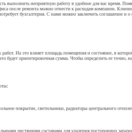
ть выполнить неприятную работу в удобное для вас время. Поме
офиса после ремонта можно отнести к расходам компании. Клини
отребует бухгалтерия. С нами можно заключить соглашение и о
работ. На это влияет площадь помещения и состояние, в которо
это будет ориентировочная сумма. Чтобы определить ее точно, н
оты:
ьное покрытие, светильники, радиаторы центрального отопле
ыми чистящими составами для удаления посторонних запахов