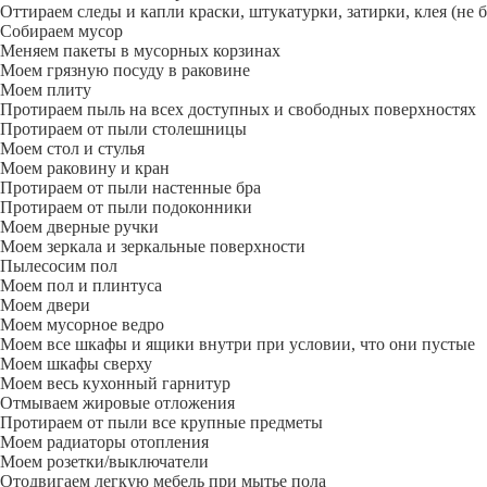
Оттираем следы и капли краски, штукатурки, затирки, клея (не 
Собираем мусор
Меняем пакеты в мусорных корзинах
Моем грязную посуду в раковине
Моем плиту
Протираем пыль на всех доступных и свободных поверхностях
Протираем от пыли столешницы
Моем стол и стулья
Моем раковину и кран
Протираем от пыли настенные бра
Протираем от пыли подоконники
Моем дверные ручки
Моем зеркала и зеркальные поверхности
Пылесосим пол
Моем пол и плинтуса
Моем двери
Моем мусорное ведро
Моем все шкафы и ящики внутри при условии, что они пустые
Моем шкафы сверху
Моем весь кухонный гарнитур
Отмываем жировые отложения
Протираем от пыли все крупные предметы
Моем радиаторы отопления
Моем розетки/выключатели
Отодвигаем легкую мебель при мытье пола