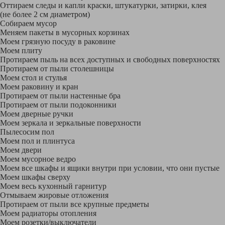
Оттираем следы и капли краски, штукатурки, затирки, клея
(не более 2 см диаметром)
Собираем мусор
Меняем пакеты в мусорных корзинах
Моем грязную посуду в раковине
Моем плиту
Протираем пыль на всех доступных и свободных поверхностях
Протираем от пыли столешницы
Моем стол и стулья
Моем раковину и кран
Протираем от пыли настенные бра
Протираем от пыли подоконники
Моем дверные ручки
Моем зеркала и зеркальные поверхности
Пылесосим пол
Моем пол и плинтуса
Моем двери
Моем мусорное ведро
Моем все шкафы и ящики внутри при условии, что они пустые
Моем шкафы сверху
Моем весь кухонный гарнитур
Отмываем жировые отложения
Протираем от пыли все крупные предметы
Моем радиаторы отопления
Моем розетки/выключатели