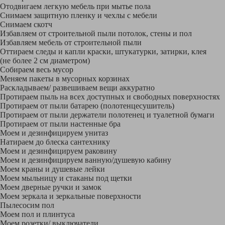
Отодвигаем легкую мебель при мытье пола
Снимаем защитную пленку и чехлы с мебели
Снимаем скотч
Избавляем от строительной пыли потолок, стены и пол
Избавляем мебель от строительной пыли
Оттираем следы и капли краски, штукатурки, затирки, клея
(не более 2 см диаметром)
Собираем весь мусор
Меняем пакеты в мусорных корзинах
Раскладываем/ развешиваем вещи аккуратно
Протираем пыль на всех доступных и свободных поверхностях
Протираем от пыли батарею (полотенцесушитель)
Протираем от пыли держатели полотенец и туалетной бумаги
Протираем от пыли настенные бра
Моем и дезинфицируем унитаз
Натираем до блеска сантехнику
Моем и дезинфицируем раковину
Моем и дезинфицируем ванную/душевую кабину
Моем краны и душевые лейки
Моем мыльницу и стаканы под щетки
Моем дверные ручки и замок
Моем зеркала и зеркальные поверхности
Пылесосим пол
Моем пол и плинтуса
Моем розетки/ выключатели