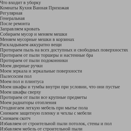
Что входит в уборку
Регу­лярная
Гене­ральная
После ремонта
Заправляем кровать
Собираем мусор и меняем мешки
Меняем мусорные мешки в корзинах
Раскладываем аккуратно вещи
Протираем пыль на всех доступных и свободных поверхностях
Протираем от пыли торшеры и настенные бра
Протираем от пыли подоконники
Моем дверные ручки
Моем зеркала и зеркальные поверхности
Пылесосим пол
Моем пол и плинтуса
Моем шкафы и тумбы внутри при условии, что они пустые
Моем шкафы сверху
Протираем от пыли все крупные предметы
Моем радиаторы отопления
Отодвигаем легкую мебель при мытье пола
Снимаем защитную пленку и чехлы с мебели
Снимаем скотч
Избавляем от строительной пыли потолок, стены и пол
Избавляем мебель от строительной пыли