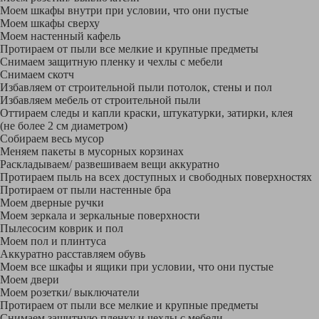
Моем шкафы внутри при условии, что они пустые
Моем шкафы сверху
Моем настенный кафель
Протираем от пыли все мелкие и крупные предметы
Снимаем защитную пленку и чехлы с мебели
Снимаем скотч
Избавляем от строительной пыли потолок, стены и пол
Избавляем мебель от строительной пыли
Оттираем следы и капли краски, штукатурки, затирки, клея
(не более 2 см диаметром)
Собираем весь мусор
Меняем пакеты в мусорных корзинах
Раскладываем/ развешиваем вещи аккуратно
Протираем пыль на всех доступных и свободных поверхностях
Протираем от пыли настенные бра
Моем дверные ручки
Моем зеркала и зеркальные поверхности
Пылесосим коврик и пол
Моем пол и плинтуса
Аккуратно расставляем обувь
Моем все шкафы и ящики при условии, что они пустые
Моем двери
Моем розетки/ выключатели
Протираем от пыли все мелкие и крупные предметы
Снимаем защитную пленку и чехлы с мебели