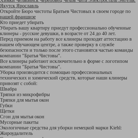
Химки
Челябинск
Череповец
Чехов
Чита
Электросталь
Энгельс
Якутск
Ярославль
Откройте Бюро чистоты Братьев Чистовых в своем городе по
нашей франшизе
Кто приедет убирать
Убирать вашу квартиру приедут профессионально обученные
клинеры - русские девушки, в возрасте от 24 до 40 лет.
Перед приемом на работу все клинеры проходят аттестацию в
нашем обучающем центре, а также проверку в службе
безопасности и только после этого становятся частью команды
компании "Братья Чистовы".
Все клинеры работают исключительно в форме с логотипом
компании "Братья Чистовы".
Уборка производится с помощью профессиональных
технических и химический средств, которые наши клинеры
привозят с собой:
Швабра
Тряпки из микрофибры
Тряпки для мытья окон
Губки
Щетки
Сгон для мытья окон
Мусорные пакеты
Экологичные средства для уборки немецкой марки Kiehl:
Жироудалитель