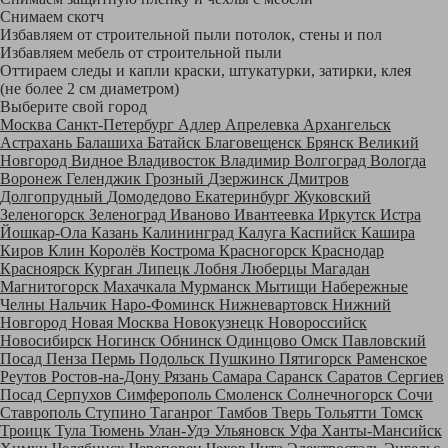
Снимаем скотч
Избавляем от строительной пыли потолок, стены и пол
Избавляем мебель от строительной пыли
Оттираем следы и капли краски, штукатурки, затирки, клея
(не более 2 см диаметром)
Выберите свой город
Москва
Санкт-Петербург
Адлер
Апрелевка
Архангельск
Астрахань
Балашиха
Батайск
Благовещенск
Брянск
Великий
Новгород
Видное
Владивосток
Владимир
Волгоград
Вологда
Воронеж
Геленджик
Грозный
Дзержинск
Дмитров
Долгопрудный
Домодедово
Екатеринбург
Жуковский
Зеленогорск
Зеленоград
Иваново
Ивантеевка
Иркутск
Истра
Йошкар-Ола
Казань
Калининград
Калуга
Каспийск
Кашира
Киров
Клин
Королёв
Кострома
Красногорск
Краснодар
Красноярск
Курган
Липецк
Лобня
Люберцы
Магадан
Магнитогорск
Махачкала
Мурманск
Мытищи
Набережные
Челны
Нальчик
Наро-Фоминск
Нижневартовск
Нижний
Новгород
Новая Москва
Новокузнецк
Новороссийск
Новосибирск
Ногинск
Обнинск
Одинцово
Омск
Павловский
Посад
Пенза
Пермь
Подольск
Пушкино
Пятигорск
Раменское
Реутов
Ростов-на-Дону
Рязань
Самара
Саранск
Саратов
Сергиев
Посад
Серпухов
Симферополь
Смоленск
Солнечногорск
Сочи
Ставрополь
Ступино
Таганрог
Тамбов
Тверь
Тольятти
Томск
Троицк
Тула
Тюмень
Улан-Удэ
Ульяновск
Уфа
Ханты-Мансийск