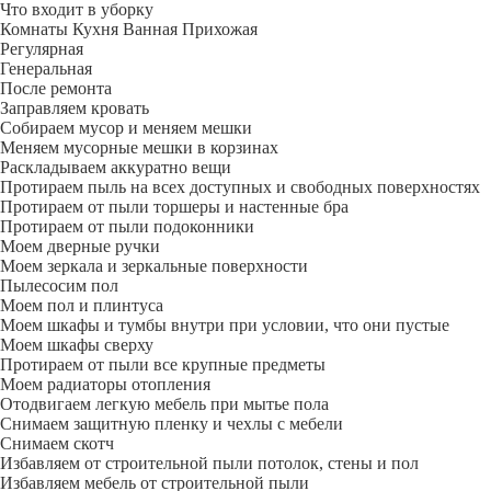
Что входит в уборку
Регу­лярная
Гене­ральная
После ремонта
Заправляем кровать
Собираем мусор и меняем мешки
Меняем мусорные мешки в корзинах
Раскладываем аккуратно вещи
Протираем пыль на всех доступных и свободных поверхностях
Протираем от пыли торшеры и настенные бра
Протираем от пыли подоконники
Моем дверные ручки
Моем зеркала и зеркальные поверхности
Пылесосим пол
Моем пол и плинтуса
Моем шкафы и тумбы внутри при условии, что они пустые
Моем шкафы сверху
Протираем от пыли все крупные предметы
Моем радиаторы отопления
Отодвигаем легкую мебель при мытье пола
Снимаем защитную пленку и чехлы с мебели
Снимаем скотч
Избавляем от строительной пыли потолок, стены и пол
Избавляем мебель от строительной пыли