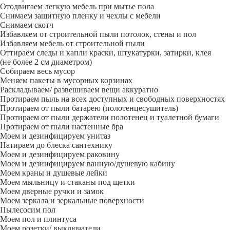
Отодвигаем легкую мебель при мытье пола
Снимаем защитную пленку и чехлы с мебели
Снимаем скотч
Избавляем от строительной пыли потолок, стены и пол
Избавляем мебель от строительной пыли
Оттираем следы и капли краски, штукатурки, затирки, клея
(не более 2 см диаметром)
Собираем весь мусор
Меняем пакеты в мусорных корзинах
Раскладываем/ развешиваем вещи аккуратно
Протираем пыль на всех доступных и свободных поверхностях
Протираем от пыли батарею (полотенцесушитель)
Протираем от пыли держатели полотенец и туалетной бумаги
Протираем от пыли настенные бра
Моем и дезинфицируем унитаз
Натираем до блеска сантехнику
Моем и дезинфицируем раковину
Моем и дезинфицируем ванную/душевую кабину
Моем краны и душевые лейки
Моем мыльницу и стаканы под щетки
Моем дверные ручки и замок
Моем зеркала и зеркальные поверхности
Пылесосим пол
Моем пол и плинтуса
Моем розетки/ выключатели