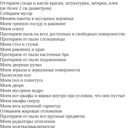
Оттираем следы и капли краски, штукатурки, затирки, клея
(не более 2 см диаметром)
Собираем мусор
Меняем пакеты в мусорных корзинах
Моем грязную посуду в раковине
Моем плиту
Протираем пыль на всех доступных и свободных поверхностях
Протираем от пыли столешницы
Моем стол и стулья
Моем раковину и кран
Протираем от пыли настенные бра
Протираем от пыли подоконники
Моем дверные ручки
Моем зеркала и зеркальные поверхности
Пылесосим пол
Моем пол и плинтуса
Моем двери
Моем мусорное ведро
Моем все шкафы и ящики внутри при условии, что они пустые
Моем шкафы сверху
Моем весь кухонный гарнитур
Отмываем жировые отложения
Протираем от пыли все крупные предметы
Моем радиаторы отопления
Моем розетки/выключатели