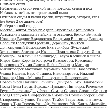
Снимаем скотч
Избавляем от строительной пыли потолок, стены и пол
Избавляем мебель от строительной пыли
Оттираем следы и капли краски, штукатурки, затирки, клея
(не более 2 см диаметром)
Выберите свой город
Москва
Санкт-Петербург
Адлер
Апрелевка
Архангельск
Астрахань
Балашиха
Батайск
Благовещенск
Брянск
Великий
Новгород
Видное
Владивосток
Владимир
Волгоград
Вологда
Воронеж
Геленджик
Грозный
Дзержинск
Дмитров
Долгопрудный
Домодедово
Екатеринбург
Жуковский
Зеленогорск
Зеленоград
Иваново
Ивантеевка
Иркутск
Истра
Йошкар-Ола
Казань
Калининград
Калуга
Каспийск
Кашира
Киров
Клин
Королёв
Кострома
Красногорск
Краснодар
Красноярск
Курган
Липецк
Лобня
Люберцы
Магадан
Магнитогорск
Махачкала
Мурманск
Мытищи
Набережные
Челны
Нальчик
Наро-Фоминск
Нижневартовск
Нижний
Новгород
Новая Москва
Новокузнецк
Новороссийск
Новосибирск
Ногинск
Обнинск
Одинцово
Омск
Павловский
Посад
Пенза
Пермь
Подольск
Пушкино
Пятигорск
Раменское
Реутов
Ростов-на-Дону
Рязань
Самара
Саранск
Саратов
Сергиев
Посад
Серпухов
Симферополь
Смоленск
Солнечногорск
Сочи
Ставрополь
Ступино
Таганрог
Тамбов
Тверь
Тольятти
Томск
Троицк
Тула
Тюмень
Улан-Удэ
Ульяновск
Уфа
Ханты-Мансийск