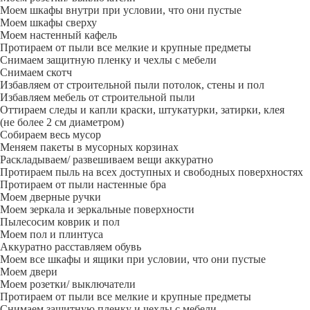
Моем шкафы внутри при условии, что они пустые
Моем шкафы сверху
Моем настенный кафель
Протираем от пыли все мелкие и крупные предметы
Снимаем защитную пленку и чехлы с мебели
Снимаем скотч
Избавляем от строительной пыли потолок, стены и пол
Избавляем мебель от строительной пыли
Оттираем следы и капли краски, штукатурки, затирки, клея
(не более 2 см диаметром)
Собираем весь мусор
Меняем пакеты в мусорных корзинах
Раскладываем/ развешиваем вещи аккуратно
Протираем пыль на всех доступных и свободных поверхностях
Протираем от пыли настенные бра
Моем дверные ручки
Моем зеркала и зеркальные поверхности
Пылесосим коврик и пол
Моем пол и плинтуса
Аккуратно расставляем обувь
Моем все шкафы и ящики при условии, что они пустые
Моем двери
Моем розетки/ выключатели
Протираем от пыли все мелкие и крупные предметы
Снимаем защитную пленку и чехлы с мебели