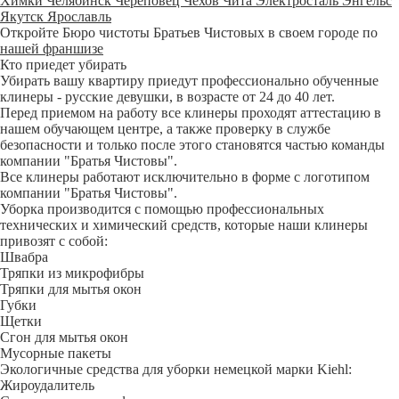
Химки
Челябинск
Череповец
Чехов
Чита
Электросталь
Энгельс
Якутск
Ярославль
Откройте Бюро чистоты Братьев Чистовых в своем городе по
нашей франшизе
Кто приедет убирать
Убирать вашу квартиру приедут профессионально обученные
клинеры - русские девушки, в возрасте от 24 до 40 лет.
Перед приемом на работу все клинеры проходят аттестацию в
нашем обучающем центре, а также проверку в службе
безопасности и только после этого становятся частью команды
компании "Братья Чистовы".
Все клинеры работают исключительно в форме с логотипом
компании "Братья Чистовы".
Уборка производится с помощью профессиональных
технических и химический средств, которые наши клинеры
привозят с собой:
Швабра
Тряпки из микрофибры
Тряпки для мытья окон
Губки
Щетки
Сгон для мытья окон
Мусорные пакеты
Экологичные средства для уборки немецкой марки Kiehl:
Жироудалитель