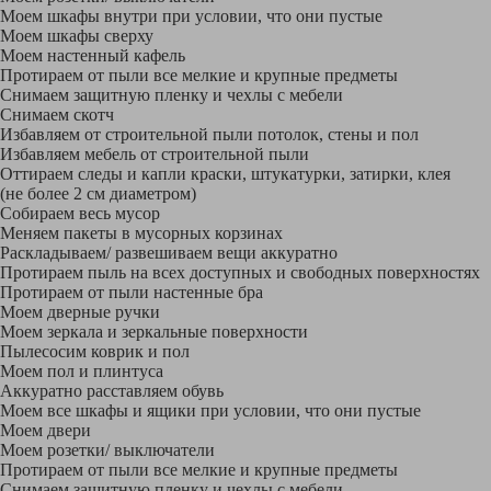
Моем шкафы внутри при условии, что они пустые
Моем шкафы сверху
Моем настенный кафель
Протираем от пыли все мелкие и крупные предметы
Снимаем защитную пленку и чехлы с мебели
Снимаем скотч
Избавляем от строительной пыли потолок, стены и пол
Избавляем мебель от строительной пыли
Оттираем следы и капли краски, штукатурки, затирки, клея
(не более 2 см диаметром)
Собираем весь мусор
Меняем пакеты в мусорных корзинах
Раскладываем/ развешиваем вещи аккуратно
Протираем пыль на всех доступных и свободных поверхностях
Протираем от пыли настенные бра
Моем дверные ручки
Моем зеркала и зеркальные поверхности
Пылесосим коврик и пол
Моем пол и плинтуса
Аккуратно расставляем обувь
Моем все шкафы и ящики при условии, что они пустые
Моем двери
Моем розетки/ выключатели
Протираем от пыли все мелкие и крупные предметы
Снимаем защитную пленку и чехлы с мебели