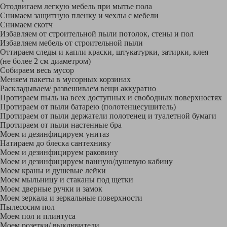
Отодвигаем легкую мебель при мытье пола
Снимаем защитную пленку и чехлы с мебели
Снимаем скотч
Избавляем от строительной пыли потолок, стены и пол
Избавляем мебель от строительной пыли
Оттираем следы и капли краски, штукатурки, затирки, клея
(не более 2 см диаметром)
Собираем весь мусор
Меняем пакеты в мусорных корзинах
Раскладываем/ развешиваем вещи аккуратно
Протираем пыль на всех доступных и свободных поверхностях
Протираем от пыли батарею (полотенцесушитель)
Протираем от пыли держатели полотенец и туалетной бумаги
Протираем от пыли настенные бра
Моем и дезинфицируем унитаз
Натираем до блеска сантехнику
Моем и дезинфицируем раковину
Моем и дезинфицируем ванную/душевую кабину
Моем краны и душевые лейки
Моем мыльницу и стаканы под щетки
Моем дверные ручки и замок
Моем зеркала и зеркальные поверхности
Пылесосим пол
Моем пол и плинтуса
Моем розетки/ выключатели