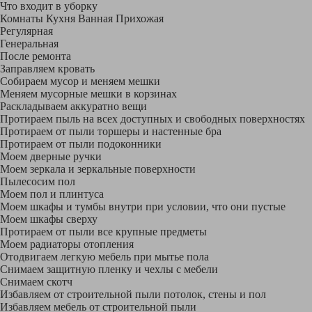
Что входит в уборку
Регу­лярная
Гене­ральная
После ремонта
Заправляем кровать
Собираем мусор и меняем мешки
Меняем мусорные мешки в корзинах
Раскладываем аккуратно вещи
Протираем пыль на всех доступных и свободных поверхностях
Протираем от пыли торшеры и настенные бра
Протираем от пыли подоконники
Моем дверные ручки
Моем зеркала и зеркальные поверхности
Пылесосим пол
Моем пол и плинтуса
Моем шкафы и тумбы внутри при условии, что они пустые
Моем шкафы сверху
Протираем от пыли все крупные предметы
Моем радиаторы отопления
Отодвигаем легкую мебель при мытье пола
Снимаем защитную пленку и чехлы с мебели
Снимаем скотч
Избавляем от строительной пыли потолок, стены и пол
Избавляем мебель от строительной пыли