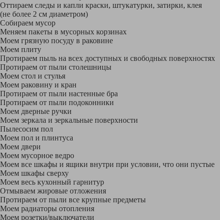
Оттираем следы и капли краски, штукатурки, затирки, клея
(не более 2 см диаметром)
Собираем мусор
Меняем пакеты в мусорных корзинах
Моем грязную посуду в раковине
Моем плиту
Протираем пыль на всех доступных и свободных поверхностях
Протираем от пыли столешницы
Моем стол и стулья
Моем раковину и кран
Протираем от пыли настенные бра
Протираем от пыли подоконники
Моем дверные ручки
Моем зеркала и зеркальные поверхности
Пылесосим пол
Моем пол и плинтуса
Моем двери
Моем мусорное ведро
Моем все шкафы и ящики внутри при условии, что они пустые
Моем шкафы сверху
Моем весь кухонный гарнитур
Отмываем жировые отложения
Протираем от пыли все крупные предметы
Моем радиаторы отопления
Моем розетки/выключатели