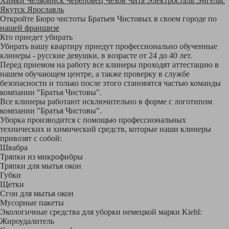
Химки
Челябинск
Череповец
Чехов
Чита
Электросталь
Энгельс
Якутск
Ярославль
Откройте Бюро чистоты Братьев Чистовых в своем городе по
нашей франшизе
Кто приедет убирать
Убирать вашу квартиру приедут профессионально обученные
клинеры - русские девушки, в возрасте от 24 до 40 лет.
Перед приемом на работу все клинеры проходят аттестацию в
нашем обучающем центре, а также проверку в службе
безопасности и только после этого становятся частью команды
компании "Братья Чистовы".
Все клинеры работают исключительно в форме с логотипом
компании "Братья Чистовы".
Уборка производится с помощью профессиональных
технических и химический средств, которые наши клинеры
привозят с собой:
Швабра
Тряпки из микрофибры
Тряпки для мытья окон
Губки
Щетки
Сгон для мытья окон
Мусорные пакеты
Экологичные средства для уборки немецкой марки Kiehl:
Жироудалитель