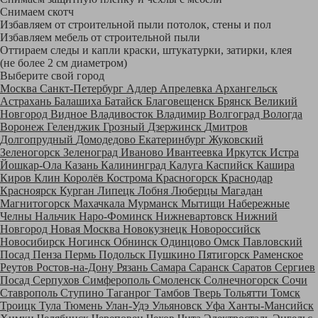
Снимаем скотч
Избавляем от строительной пыли потолок, стены и пол
Избавляем мебель от строительной пыли
Оттираем следы и капли краски, штукатурки, затирки, клея
(не более 2 см диаметром)
Выберите свой город
Москва
Санкт-Петербург
Адлер
Апрелевка
Архангельск
Астрахань
Балашиха
Батайск
Благовещенск
Брянск
Великий
Новгород
Видное
Владивосток
Владимир
Волгоград
Вологда
Воронеж
Геленджик
Грозный
Дзержинск
Дмитров
Долгопрудный
Домодедово
Екатеринбург
Жуковский
Зеленогорск
Зеленоград
Иваново
Ивантеевка
Иркутск
Истра
Йошкар-Ола
Казань
Калининград
Калуга
Каспийск
Кашира
Киров
Клин
Королёв
Кострома
Красногорск
Краснодар
Красноярск
Курган
Липецк
Лобня
Люберцы
Магадан
Магнитогорск
Махачкала
Мурманск
Мытищи
Набережные
Челны
Нальчик
Наро-Фоминск
Нижневартовск
Нижний
Новгород
Новая Москва
Новокузнецк
Новороссийск
Новосибирск
Ногинск
Обнинск
Одинцово
Омск
Павловский
Посад
Пенза
Пермь
Подольск
Пушкино
Пятигорск
Раменское
Реутов
Ростов-на-Дону
Рязань
Самара
Саранск
Саратов
Сергиев
Посад
Серпухов
Симферополь
Смоленск
Солнечногорск
Сочи
Ставрополь
Ступино
Таганрог
Тамбов
Тверь
Тольятти
Томск
Троицк
Тула
Тюмень
Улан-Удэ
Ульяновск
Уфа
Ханты-Мансийск