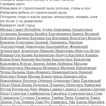
Снимаем скотч
Избавляем от строительной пыли потолок, стены и пол
Избавляем мебель от строительной пыли
Оттираем следы и капли краски, штукатурки, затирки, клея
(не более 2 см диаметром)
Выберите свой город
Москва
Санкт-Петербург
Адлер
Апрелевка
Архангельск
Астрахань
Балашиха
Батайск
Благовещенск
Брянск
Великий
Новгород
Видное
Владивосток
Владимир
Волгоград
Вологда
Воронеж
Геленджик
Грозный
Дзержинск
Дмитров
Долгопрудный
Домодедово
Екатеринбург
Жуковский
Зеленогорск
Зеленоград
Иваново
Ивантеевка
Иркутск
Истра
Йошкар-Ола
Казань
Калининград
Калуга
Каспийск
Кашира
Киров
Клин
Королёв
Кострома
Красногорск
Краснодар
Красноярск
Курган
Липецк
Лобня
Люберцы
Магадан
Магнитогорск
Махачкала
Мурманск
Мытищи
Набережные
Челны
Нальчик
Наро-Фоминск
Нижневартовск
Нижний
Новгород
Новая Москва
Новокузнецк
Новороссийск
Новосибирск
Ногинск
Обнинск
Одинцово
Омск
Павловский
Посад
Пенза
Пермь
Подольск
Пушкино
Пятигорск
Раменское
Реутов
Ростов-на-Дону
Рязань
Самара
Саранск
Саратов
Сергиев
Посад
Серпухов
Симферополь
Смоленск
Солнечногорск
Сочи
Ставрополь
Ступино
Таганрог
Тамбов
Тверь
Тольятти
Томск
Троицк
Тула
Тюмень
Улан-Удэ
Ульяновск
Уфа
Ханты-Мансийск