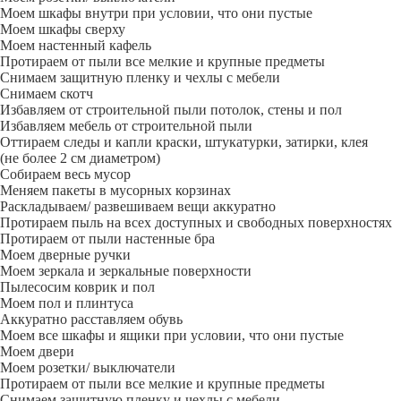
Моем шкафы внутри при условии, что они пустые
Моем шкафы сверху
Моем настенный кафель
Протираем от пыли все мелкие и крупные предметы
Снимаем защитную пленку и чехлы с мебели
Снимаем скотч
Избавляем от строительной пыли потолок, стены и пол
Избавляем мебель от строительной пыли
Оттираем следы и капли краски, штукатурки, затирки, клея
(не более 2 см диаметром)
Собираем весь мусор
Меняем пакеты в мусорных корзинах
Раскладываем/ развешиваем вещи аккуратно
Протираем пыль на всех доступных и свободных поверхностях
Протираем от пыли настенные бра
Моем дверные ручки
Моем зеркала и зеркальные поверхности
Пылесосим коврик и пол
Моем пол и плинтуса
Аккуратно расставляем обувь
Моем все шкафы и ящики при условии, что они пустые
Моем двери
Моем розетки/ выключатели
Протираем от пыли все мелкие и крупные предметы
Снимаем защитную пленку и чехлы с мебели