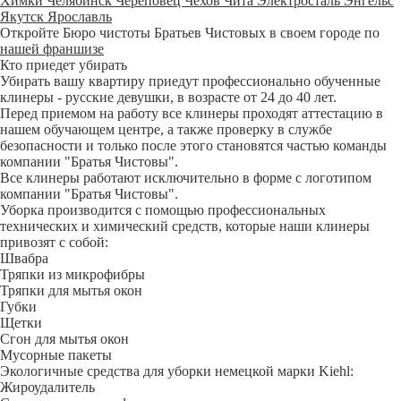
Химки
Челябинск
Череповец
Чехов
Чита
Электросталь
Энгельс
Якутск
Ярославль
Откройте Бюро чистоты Братьев Чистовых в своем городе по
нашей франшизе
Кто приедет убирать
Убирать вашу квартиру приедут профессионально обученные
клинеры - русские девушки, в возрасте от 24 до 40 лет.
Перед приемом на работу все клинеры проходят аттестацию в
нашем обучающем центре, а также проверку в службе
безопасности и только после этого становятся частью команды
компании "Братья Чистовы".
Все клинеры работают исключительно в форме с логотипом
компании "Братья Чистовы".
Уборка производится с помощью профессиональных
технических и химический средств, которые наши клинеры
привозят с собой:
Швабра
Тряпки из микрофибры
Тряпки для мытья окон
Губки
Щетки
Сгон для мытья окон
Мусорные пакеты
Экологичные средства для уборки немецкой марки Kiehl:
Жироудалитель