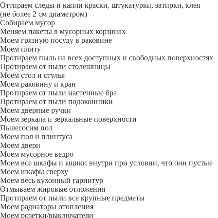
Оттираем следы и капли краски, штукатурки, затирки, клея
(не более 2 см диаметром)
Собираем мусор
Меняем пакеты в мусорных корзинах
Моем грязную посуду в раковине
Моем плиту
Протираем пыль на всех доступных и свободных поверхностях
Протираем от пыли столешницы
Моем стол и стулья
Моем раковину и кран
Протираем от пыли настенные бра
Протираем от пыли подоконники
Моем дверные ручки
Моем зеркала и зеркальные поверхности
Пылесосим пол
Моем пол и плинтуса
Моем двери
Моем мусорное ведро
Моем все шкафы и ящики внутри при условии, что они пустые
Моем шкафы сверху
Моем весь кухонный гарнитур
Отмываем жировые отложения
Протираем от пыли все крупные предметы
Моем радиаторы отопления
Моем розетки/выключатели