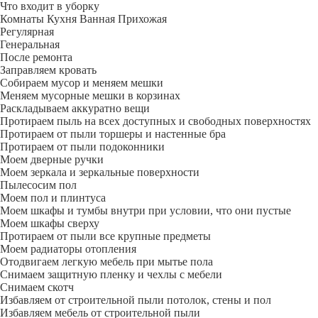
Что входит в уборку
Регу­лярная
Гене­ральная
После ремонта
Заправляем кровать
Собираем мусор и меняем мешки
Меняем мусорные мешки в корзинах
Раскладываем аккуратно вещи
Протираем пыль на всех доступных и свободных поверхностях
Протираем от пыли торшеры и настенные бра
Протираем от пыли подоконники
Моем дверные ручки
Моем зеркала и зеркальные поверхности
Пылесосим пол
Моем пол и плинтуса
Моем шкафы и тумбы внутри при условии, что они пустые
Моем шкафы сверху
Протираем от пыли все крупные предметы
Моем радиаторы отопления
Отодвигаем легкую мебель при мытье пола
Снимаем защитную пленку и чехлы с мебели
Снимаем скотч
Избавляем от строительной пыли потолок, стены и пол
Избавляем мебель от строительной пыли