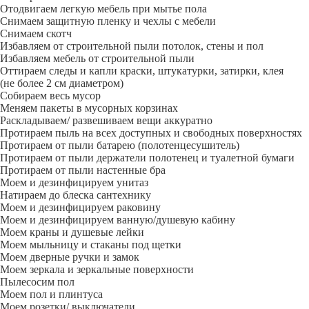
Отодвигаем легкую мебель при мытье пола
Снимаем защитную пленку и чехлы с мебели
Снимаем скотч
Избавляем от строительной пыли потолок, стены и пол
Избавляем мебель от строительной пыли
Оттираем следы и капли краски, штукатурки, затирки, клея
(не более 2 см диаметром)
Собираем весь мусор
Меняем пакеты в мусорных корзинах
Раскладываем/ развешиваем вещи аккуратно
Протираем пыль на всех доступных и свободных поверхностях
Протираем от пыли батарею (полотенцесушитель)
Протираем от пыли держатели полотенец и туалетной бумаги
Протираем от пыли настенные бра
Моем и дезинфицируем унитаз
Натираем до блеска сантехнику
Моем и дезинфицируем раковину
Моем и дезинфицируем ванную/душевую кабину
Моем краны и душевые лейки
Моем мыльницу и стаканы под щетки
Моем дверные ручки и замок
Моем зеркала и зеркальные поверхности
Пылесосим пол
Моем пол и плинтуса
Моем розетки/ выключатели