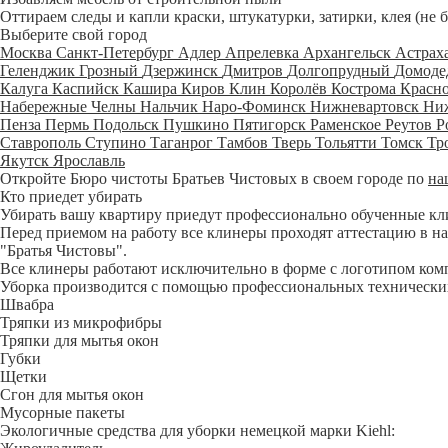
Оттираем следы и капли краски, штукатурки, затирки, клея (не 
Выберите свой город
Москва
Санкт-Петербург
Адлер
Апрелевка
Архангельск
Астрах
Геленджик
Грозный
Дзержинск
Дмитров
Долгопрудный
Домоде
Калуга
Каспийск
Кашира
Киров
Клин
Королёв
Кострома
Красн
Набережные Челны
Нальчик
Наро-Фоминск
Нижневартовск
Ни
Пенза
Пермь
Подольск
Пушкино
Пятигорск
Раменское
Реутов
Р
Ставрополь
Ступино
Таганрог
Тамбов
Тверь
Тольятти
Томск
Тр
Якутск
Ярославль
Откройте Бюро чистоты Братьев Чистовых в своем городе по
на
Кто приедет убирать
Убирать вашу квартиру приедут профессионально обученные клине
Перед приемом на работу все клинеры проходят аттестацию в на
"Братья Чистовы".
Все клинеры работают исключительно в форме с логотипом ком
Уборка производится с помощью профессиональных технических
Швабра
Тряпки из микрофибры
Тряпки для мытья окон
Губки
Щетки
Сгон для мытья окон
Мусорные пакеты
Экологичные средства для уборки немецкой марки Kiehl: