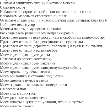
Снимаем защитную пленку и чехлы с мебели
Снимаем скотч
Избавляем от строительной пыли потолок, стены и пол
Избавляем мебель от строительной пыли
Оттираем следы и капли краски, штукатурки, затирки, клея (не 
Собираем весь мусор
Меняем пакеты в мусорных корзинах
Раскладываем/ развешиваем вещи аккуратно
Протираем пыль на всех доступных и свободных поверхностях
Протираем от пыли батарею (полотенцесушитель)
Протираем от пыли держатели полотенец и туалетной бумаги
Протираем от пыли настенные бра
Моем и дезинфицируем унитаз
Натираем до блеска сантехнику
Моем и дезинфицируем раковину
Моем и дезинфицируем ванную/душевую кабину
Моем краны и душевые лейки
Моем мыльницу и стаканы под щетки
Моем дверные ручки и замок
Моем зеркала и зеркальные поверхности
Пылесосим пол
Моем пол и плинтуса
Моем розетки/ выключатели
Моем шкафы внутри при условии, что они пустые
Моем шкафы сверху