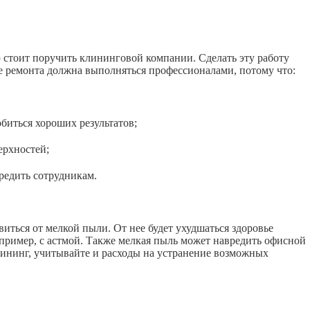
ю стоит поручить клининговой компании. Сделать эту работу
е ремонта должна выполняться профессионалами, потому что:
иться хороших результатов;
рхностей;
едить сотрудникам.
иться от мелкой пыли. От нее будет ухудшаться здоровье
апример, с астмой. Также мелкая пыль может навредить офисной
лининг, учитывайте и расходы на устранение возможных