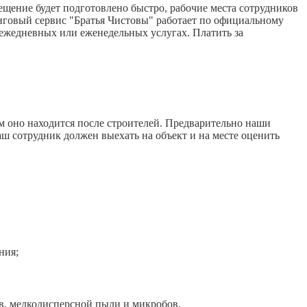
щение будет подготовлено быстро, рабочие места сотрудников
нговый сервис "Братья Чистовы" работает по официальному
 ежедневных или еженедельных услугах. Платить за
м оно находится после строителей. Предварительно наши
аш сотрудник должен выехать на объект и на месте оценить
ния;
, мелкодисперсной пыли и микробов.