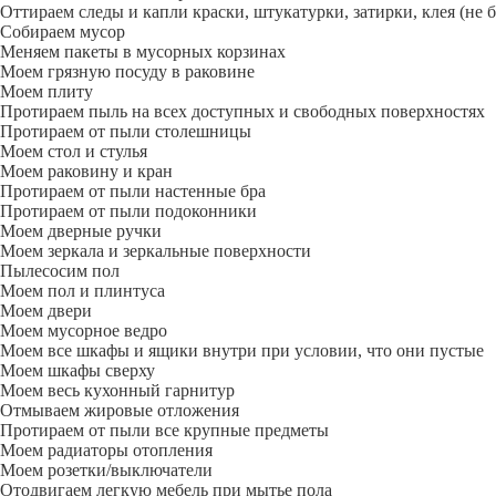
Оттираем следы и капли краски, штукатурки, затирки, клея (не 
Собираем мусор
Меняем пакеты в мусорных корзинах
Моем грязную посуду в раковине
Моем плиту
Протираем пыль на всех доступных и свободных поверхностях
Протираем от пыли столешницы
Моем стол и стулья
Моем раковину и кран
Протираем от пыли настенные бра
Протираем от пыли подоконники
Моем дверные ручки
Моем зеркала и зеркальные поверхности
Пылесосим пол
Моем пол и плинтуса
Моем двери
Моем мусорное ведро
Моем все шкафы и ящики внутри при условии, что они пустые
Моем шкафы сверху
Моем весь кухонный гарнитур
Отмываем жировые отложения
Протираем от пыли все крупные предметы
Моем радиаторы отопления
Моем розетки/выключатели
Отодвигаем легкую мебель при мытье пола