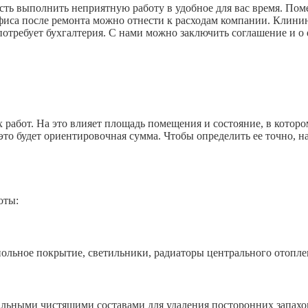
ть выполнить неприятную работу в удобное для вас время. Поме
офиса после ремонта можно отнести к расходам компании. Клини
отребует бухгалтерия. С нами можно заключить соглашение и о
работ. На это влияет площадь помещения и состояние, в которо
это будет ориентировочная сумма. Чтобы определить ее точно, н
оты:
ьное покрытие, светильники, радиаторы центрального отопле
ыми чистящими составами для удаления посторонних запахов