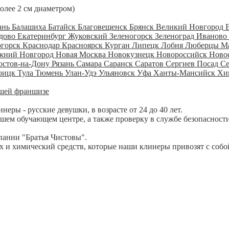
более 2 см диаметром)
ань
Балашиха
Батайск
Благовещенск
Брянск
Великий Новгород
дово
Екатеринбург
Жуковский
Зеленогорск
Зеленоград
Иваново
огорск
Краснодар
Красноярск
Курган
Липецк
Лобня
Люберцы
М
жний Новгород
Новая Москва
Новокузнецк
Новороссийск
Ново
остов-на-Дону
Рязань
Самара
Саранск
Саратов
Сергиев Посад
С
оицк
Тула
Тюмень
Улан-Удэ
Ульяновск
Уфа
Ханты-Мансийск
Хи
шей франшизе
ры - русские девушки, в возрасте от 24 до 40 лет.
шем обучающем центре, а также проверку в службе безопасности
пании "Братья Чистовы".
 и химический средств, которые наши клинеры привозят с собо