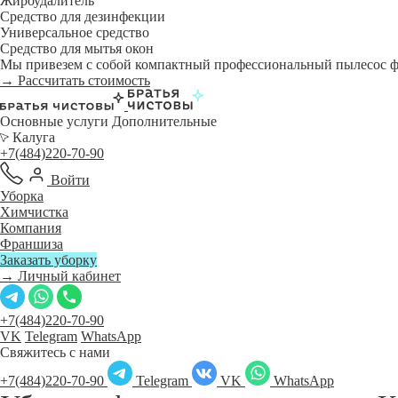
Жироудалитель
Средство для дезинфекции
Универсальное средство
Средство для мытья окон
Мы привезем с собой компактный профессиональный пылесос фи
→ Рассчитать стоимость
Основные услуги
Дополнительные
Калуга
+7(484)220-70-90
Войти
Уборка
Химчистка
Компания
Франшиза
Заказать уборку
→ Личный кабинет
+7(484)220-70-90
VK
Telegram
WhatsApp
Свяжитесь с нами
+7(484)220-70-90
Telegram
VK
WhatsApp