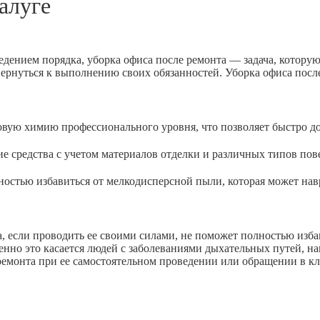
алуге
едением порядка, уборка офиса после ремонта — задача, котору
вернуться к выполнению своих обязанностей. Уборка офиса посл
 химию профессионального уровня, что позволяет быстро доб
дства с учетом материалов отделки и различных типов пове
ью избавиться от мелкодисперсной пыли, которая может навр
 если проводить ее своими силами, не поможет полностью избав
енно это касается людей с заболеваниями дыхательных путей, н
 ремонта при ее самостоятельном проведении или обращении в к