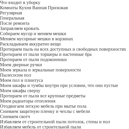
Что входит в уборку
Регу­лярная
Гене­ральная
После ремонта
Заправляем кровать
Собираем мусор и меняем мешки
Меняем мусорные мешки в корзинах
Раскладываем аккуратно вещи
Протираем пыль на всех доступных и свободных поверхностях
Протираем от пыли торшеры и настенные бра
Протираем от пыли подоконники
Моем дверные ручки
Моем зеркала и зеркальные поверхности
Пылесосим пол
Моем пол и плинтуса
Моем шкафы и тумбы внутри при условии, что они пустые
Моем шкафы сверху
Протираем от пыли все крупные предметы
Моем радиаторы отопления
Отодвигаем легкую мебель при мытье пола
Снимаем защитную пленку и чехлы с мебели
Снимаем скотч
Избавляем от строительной пыли потолок, стены и пол
Избавляем мебель от строительной пыли