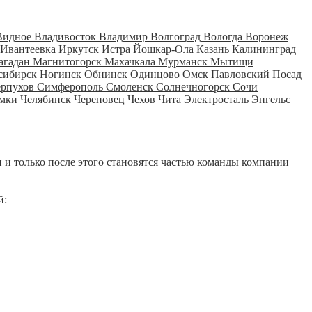
Видное
Владивосток
Владимир
Волгоград
Вологда
Воронеж
Ивантеевка
Иркутск
Истра
Йошкар-Ола
Казань
Калининград
агадан
Магнитогорск
Махачкала
Мурманск
Мытищи
сибирск
Ногинск
Обнинск
Одинцово
Омск
Павловский Посад
ерпухов
Симферополь
Смоленск
Солнечногорск
Сочи
мки
Челябинск
Череповец
Чехов
Чита
Электросталь
Энгельс
 и только после этого становятся частью команды компании
й: