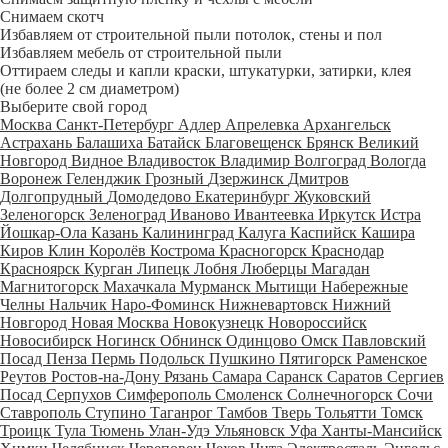
Снимаем скотч
Избавляем от строительной пыли потолок, стены и пол
Избавляем мебель от строительной пыли
Оттираем следы и капли краски, штукатурки, затирки, клея
(не более 2 см диаметром)
Выберите свой город
Москва
Санкт-Петербург
Адлер
Апрелевка
Архангельск
Астрахань
Балашиха
Батайск
Благовещенск
Брянск
Великий
Новгород
Видное
Владивосток
Владимир
Волгоград
Вологда
Воронеж
Геленджик
Грозный
Дзержинск
Дмитров
Долгопрудный
Домодедово
Екатеринбург
Жуковский
Зеленогорск
Зеленоград
Иваново
Ивантеевка
Иркутск
Истра
Йошкар-Ола
Казань
Калининград
Калуга
Каспийск
Кашира
Киров
Клин
Королёв
Кострома
Красногорск
Краснодар
Красноярск
Курган
Липецк
Лобня
Люберцы
Магадан
Магнитогорск
Махачкала
Мурманск
Мытищи
Набережные
Челны
Нальчик
Наро-Фоминск
Нижневартовск
Нижний
Новгород
Новая Москва
Новокузнецк
Новороссийск
Новосибирск
Ногинск
Обнинск
Одинцово
Омск
Павловский
Посад
Пенза
Пермь
Подольск
Пушкино
Пятигорск
Раменское
Реутов
Ростов-на-Дону
Рязань
Самара
Саранск
Саратов
Сергиев
Посад
Серпухов
Симферополь
Смоленск
Солнечногорск
Сочи
Ставрополь
Ступино
Таганрог
Тамбов
Тверь
Тольятти
Томск
Троицк
Тула
Тюмень
Улан-Удэ
Ульяновск
Уфа
Ханты-Мансийск