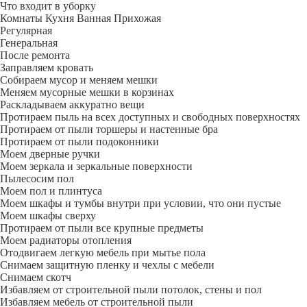
Что входит в уборку
Регу­лярная
Гене­ральная
После ремонта
Заправляем кровать
Собираем мусор и меняем мешки
Меняем мусорные мешки в корзинах
Раскладываем аккуратно вещи
Протираем пыль на всех доступных и свободных поверхностях
Протираем от пыли торшеры и настенные бра
Протираем от пыли подоконники
Моем дверные ручки
Моем зеркала и зеркальные поверхности
Пылесосим пол
Моем пол и плинтуса
Моем шкафы и тумбы внутри при условии, что они пустые
Моем шкафы сверху
Протираем от пыли все крупные предметы
Моем радиаторы отопления
Отодвигаем легкую мебель при мытье пола
Снимаем защитную пленку и чехлы с мебели
Снимаем скотч
Избавляем от строительной пыли потолок, стены и пол
Избавляем мебель от строительной пыли