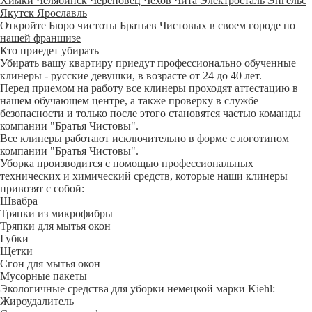
Химки
Челябинск
Череповец
Чехов
Чита
Электросталь
Энгельс
Якутск
Ярославль
Откройте Бюро чистоты Братьев Чистовых в своем городе по
нашей франшизе
Кто приедет убирать
Убирать вашу квартиру приедут профессионально обученные
клинеры - русские девушки, в возрасте от 24 до 40 лет.
Перед приемом на работу все клинеры проходят аттестацию в
нашем обучающем центре, а также проверку в службе
безопасности и только после этого становятся частью команды
компании "Братья Чистовы".
Все клинеры работают исключительно в форме с логотипом
компании "Братья Чистовы".
Уборка производится с помощью профессиональных
технических и химический средств, которые наши клинеры
привозят с собой:
Швабра
Тряпки из микрофибры
Тряпки для мытья окон
Губки
Щетки
Сгон для мытья окон
Мусорные пакеты
Экологичные средства для уборки немецкой марки Kiehl:
Жироудалитель