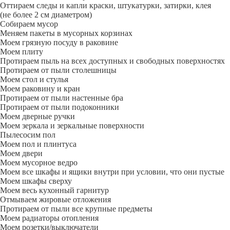
Оттираем следы и капли краски, штукатурки, затирки, клея
(не более 2 см диаметром)
Собираем мусор
Меняем пакеты в мусорных корзинах
Моем грязную посуду в раковине
Моем плиту
Протираем пыль на всех доступных и свободных поверхностях
Протираем от пыли столешницы
Моем стол и стулья
Моем раковину и кран
Протираем от пыли настенные бра
Протираем от пыли подоконники
Моем дверные ручки
Моем зеркала и зеркальные поверхности
Пылесосим пол
Моем пол и плинтуса
Моем двери
Моем мусорное ведро
Моем все шкафы и ящики внутри при условии, что они пустые
Моем шкафы сверху
Моем весь кухонный гарнитур
Отмываем жировые отложения
Протираем от пыли все крупные предметы
Моем радиаторы отопления
Моем розетки/выключатели