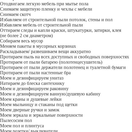
Отодвигаем легкую мебель при мытье пола
Снимаем защитную пленку и чехлы с мебели
Снимаем скотч
Избавляем от строительной пыли потолок, стены и пол
Избавляем мебель от строительной пыли
Оттираем следы и капли краски, штукатурки, затирки, клея
(не более 2 см диаметром)
Собираем весь мусор
Меняем пакеты в мусорных корзинах
Раскладываем/ развешиваем вещи аккуратно
Протираем пыль на всех доступных и свободных поверхностях
Протираем от пыли батарею (полотенцесушитель)
Протираем от пыли держатели полотенец и туалетной бумаги
Протираем от пыли настенные бра
Моем и дезинфицируем унитаз
Натираем до блеска сантехнику
Моем и дезинфицируем раковину
Моем и дезинфицируем ванную/душевую кабину
Моем краны и душевые лейки
Моем мыльницу и стаканы под щетки
Моем дверные ручки и замок
Моем зеркала и зеркальные поверхности
Пылесосим пол
Моем пол и плинтуса
Моем розетки/ выключатели