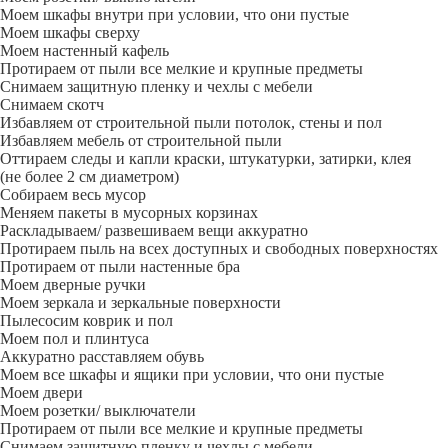
Моем шкафы внутри при условии, что они пустые
Моем шкафы сверху
Моем настенный кафель
Протираем от пыли все мелкие и крупные предметы
Снимаем защитную пленку и чехлы с мебели
Снимаем скотч
Избавляем от строительной пыли потолок, стены и пол
Избавляем мебель от строительной пыли
Оттираем следы и капли краски, штукатурки, затирки, клея
(не более 2 см диаметром)
Собираем весь мусор
Меняем пакеты в мусорных корзинах
Раскладываем/ развешиваем вещи аккуратно
Протираем пыль на всех доступных и свободных поверхностях
Протираем от пыли настенные бра
Моем дверные ручки
Моем зеркала и зеркальные поверхности
Пылесосим коврик и пол
Моем пол и плинтуса
Аккуратно расставляем обувь
Моем все шкафы и ящики при условии, что они пустые
Моем двери
Моем розетки/ выключатели
Протираем от пыли все мелкие и крупные предметы
Снимаем защитную пленку и чехлы с мебели