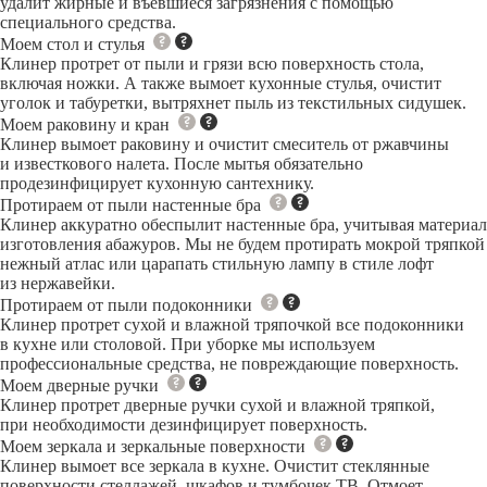
удалит жирные и въевшиеся загрязнения с помощью
специального средства.
Моем стол и стулья
Клинер протрет от пыли и грязи всю поверхность стола,
включая ножки. А также вымоет кухонные стулья, очистит
уголок и табуретки, вытряхнет пыль из текстильных сидушек.
Моем раковину и кран
Клинер вымоет раковину и очистит смеситель от ржавчины
и известкового налета. После мытья обязательно
продезинфицирует кухонную сантехнику.
Протираем от пыли настенные бра
Клинер аккуратно обеспылит настенные бра, учитывая материал
изготовления абажуров. Мы не будем протирать мокрой тряпкой
нежный атлас или царапать стильную лампу в стиле лофт
из нержавейки.
Протираем от пыли подоконники
Клинер протрет сухой и влажной тряпочкой все подоконники
в кухне или столовой. При уборке мы используем
профессиональные средства, не повреждающие поверхность.
Моем дверные ручки
Клинер протрет дверные ручки сухой и влажной тряпкой,
при необходимости дезинфицирует поверхность.
Моем зеркала и зеркальные поверхности
Клинер вымоет все зеркала в кухне. Очистит стеклянные
поверхности стеллажей, шкафов и тумбочек ТВ. Отмоет