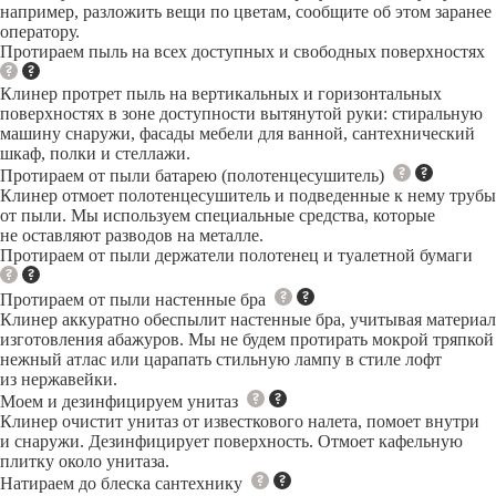
например, разложить вещи по цветам, сообщите об этом заранее
оператору.
Протираем пыль на всех доступных и свободных поверхностях
Клинер протрет пыль на вертикальных и горизонтальных
поверхностях в зоне доступности вытянутой руки: стиральную
машину снаружи, фасады мебели для ванной, сантехнический
шкаф, полки и стеллажи.
Протираем от пыли батарею (полотенцесушитель)
Клинер отмоет полотенцесушитель и подведенные к нему трубы
от пыли. Мы используем специальные средства, которые
не оставляют разводов на металле.
Протираем от пыли держатели полотенец и туалетной бумаги
Протираем от пыли настенные бра
Клинер аккуратно обеспылит настенные бра, учитывая материал
изготовления абажуров. Мы не будем протирать мокрой тряпкой
нежный атлас или царапать стильную лампу в стиле лофт
из нержавейки.
Моем и дезинфицируем унитаз
Клинер очистит унитаз от известкового налета, помоет внутри
и снаружи. Дезинфицирует поверхность. Отмоет кафельную
плитку около унитаза.
Натираем до блеска сантехнику