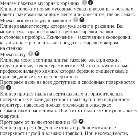
Меняем пакеты в мусорных корзинах
Клинер положит новые мусорные мешки в корзины – оставьте
пакет с пакетами на видном месте или объясните, где он лежит.
Моем грязную посуду в раковине
Клинер вымоет посуду, которая уже лежит в раковине. Вы
можете туда заранее сложить грязные тарелки, чашки
и столовые приборы. Исключение – закопченные сковородки,
казаны и кастрюли, а также посуда с застарелым жиром
на стенках.
Моем плиту
Клинеры моют все типы плиты: газовые, электрические,
индукционные, стеклокерамические. Мы используем только
профессиональную химию, которая бережно очищает самые
привередливые в уходе поверхности.
Протираем пыль на всех доступных и свободных поверхностях
Клинер протрет пыль на вертикальных и горизонтальных
поверхностях в зоне доступности вытянутой руки: кухонном
гарнитуре, навесных полках, стеллажах и этажерках
с комнатными растениями. Очистит от пыли кухонную вытяжку
снаружи.
Протираем от пыли столешницы
Клинер протрет обеденные столы и рабочие кухонные
поверхности сухой и влажной тряпкой. При необходимости,