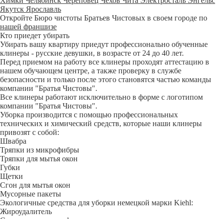
Химки
Челябинск
Череповец
Чехов
Чита
Электросталь
Энгельс
Якутск
Ярославль
Откройте Бюро чистоты Братьев Чистовых в своем городе по
нашей франшизе
Кто приедет убирать
Убирать вашу квартиру приедут профессионально обученные
клинеры - русские девушки, в возрасте от 24 до 40 лет.
Перед приемом на работу все клинеры проходят аттестацию в
нашем обучающем центре, а также проверку в службе
безопасности и только после этого становятся частью команды
компании "Братья Чистовы".
Все клинеры работают исключительно в форме с логотипом
компании "Братья Чистовы".
Уборка производится с помощью профессиональных
технических и химический средств, которые наши клинеры
привозят с собой:
Швабра
Тряпки из микрофибры
Тряпки для мытья окон
Губки
Щетки
Сгон для мытья окон
Мусорные пакеты
Экологичные средства для уборки немецкой марки Kiehl:
Жироудалитель