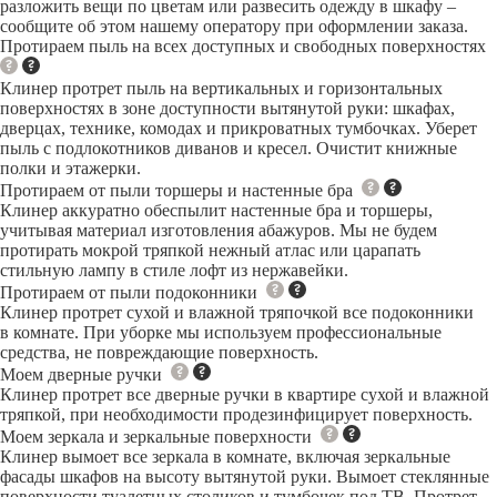
разложить вещи по цветам или развесить одежду в шкафу –
сообщите об этом нашему оператору при оформлении заказа.
Протираем пыль на всех доступных и свободных поверхностях
Клинер протрет пыль на вертикальных и горизонтальных
поверхностях в зоне доступности вытянутой руки: шкафах,
дверцах, технике, комодах и прикроватных тумбочках. Уберет
пыль с подлокотников диванов и кресел. Очистит книжные
полки и этажерки.
Протираем от пыли торшеры и настенные бра
Клинер аккуратно обеспылит настенные бра и торшеры,
учитывая материал изготовления абажуров. Мы не будем
протирать мокрой тряпкой нежный атлас или царапать
стильную лампу в стиле лофт из нержавейки.
Протираем от пыли подоконники
Клинер протрет сухой и влажной тряпочкой все подоконники
в комнате. При уборке мы используем профессиональные
средства, не повреждающие поверхность.
Моем дверные ручки
Клинер протрет все дверные ручки в квартире сухой и влажной
тряпкой, при необходимости продезинфицирует поверхность.
Моем зеркала и зеркальные поверхности
Клинер вымоет все зеркала в комнате, включая зеркальные
фасады шкафов на высоту вытянутой руки. Вымоет стеклянные
поверхности туалетных столиков и тумбочек под ТВ. Протрет