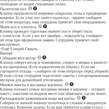
свободные от вещей стеклянные полки.
Пылесосим пол
Клинер пропылесосит ковровые покрытия, полы и придверные
коврики. Если у вас нет своего пылесоса – заранее сообщите
об этом оператору, наш сотрудник привезет свое оборудование.
Моем пол и плинтуса
Клинер проведет тщательно вымоет пол и уберет пыль
с плинтусов. Если у вас нет швабры – пожалуйста, сообщите
об этом при оформлении заявки. Сотрудник привезет свой
инструмент.
+Ещё 9 опций
Скрыть
Ванная
Собираем весь мусор
Клинер соберет мусор в помещении, сложит в мешки и вынесет
в мусоропровод. (Есть ограничения по объему). Если вы
сортируете отходы – сообщите об этом оператору перед уборкой.
В этом случае сотрудник подготовит пакеты с отсортированным
мусором для дальнейшей утилизации.
Меняем пакеты в мусорных корзинах
Клинер положит новые мусорные мешки в корзины – оставьте
пакет с пакетами на видном месте или объясните, где он лежит.
Раскладываем/ развешиваем вещи аккуратно
Соберем по ванной комнате полотенца и сложим в аккуратную
стопочку. Развесим халаты. Если вам требуется особая услуга –