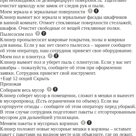
при необходимости дезинфицирует поверхность. Тщательно
очистит щеколду или замок от следов рук и пыли.
Моем зеркала и зеркальные поверхности
Клинер вымоет все зеркала и зеркальные фасады шкафчиков
в ванной комнате. Отмоет стеклянные поверхности стеллажей,
шкафов. Очистит свободные от вещей стеклянные полки.
Пылесосим пол
Клинер пропылесосит ковровые покрытия, полы и коврики
для ванны. Если у вас нет своего пылесоса – заранее сообщите
об этом оператору, наш сотрудник привезет свое оборудование.
Моем пол и плинтуса
Клинер вымоет пол и уберет пыль с плинтусов. Если у вас нет
швабры – пожалуйста, сообщите об этом при оформлении
заявки. Сотрудник привезет свой инструмент.
+Ещё 12 опций
Скрыть
Прихожая
Собираем весь мусор
Клинер соберет мусор в помещении, сложит в мешки и вынесет
в мусоропровод. (Есть ограничения по объему). Если вы
сортируете отходы – сообщите об этом оператору перед уборкой.
В этом случае сотрудник подготовит пакеты с отсортированным
мусором для дальнейшей утилизации.
Меняем пакеты в мусорных корзинах
Клинер положит новые мусорные мешки в корзины – оставьте
пакет с пакетами на видном месте или объясните, где он лежит.