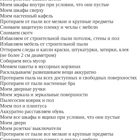
Моем шкафы внутри при условии, что они пустые
Моем шкафы сверху
Моем настенный кафель
Протираем от пыли все мелкие и крупные предметы
Снимаем защитную пленку и чехлы с мебели
Снимаем скотч
Избавляем от строительной пыли потолок, стены и пол
Избавляем мебель от строительной пыли
Оттираем следы и капли краски, штукатурки, затирки, клея
(не более 2 см диаметром)
Собираем весь мусор
Меняем пакеты в мусорных корзинах
Раскладываем/ развешиваем вещи аккуратно
Протираем пыль на всех доступных и свободных поверхностях
Протираем от пыли настенные бра
Моем дверные ручки
Моем зеркала и зеркальные поверхности
Пылесосим коврик и пол
Моем пол и плинтуса
Аккуратно расставляем обувь
Моем все шкафы и ящики при условии, что они пустые
Моем двери
Моем розетки/ выключатели
Протираем от пыли все мелкие и крупные предметы
Снимаем защитную пленку и чехлы с мебели