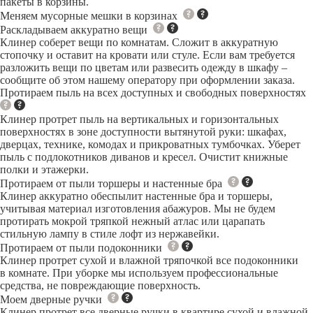
пакеты в корзины.
Меняем мусорные мешки в корзинах
Раскладываем аккуратно вещи
Клинер соберет вещи по комнатам. Сложит в аккуратную
стопочку и оставит на кровати или стуле. Если вам требуется
разложить вещи по цветам или развесить одежду в шкафу –
сообщите об этом нашему оператору при оформлении заказа.
Протираем пыль на всех доступных и свободных поверхностях
Клинер протрет пыль на вертикальных и горизонтальных
поверхностях в зоне доступности вытянутой руки: шкафах,
дверцах, технике, комодах и прикроватных тумбочках. Уберет
пыль с подлокотников диванов и кресел. Очистит книжные
полки и этажерки.
Протираем от пыли торшеры и настенные бра
Клинер аккуратно обеспылит настенные бра и торшеры,
учитывая материал изготовления абажуров. Мы не будем
протирать мокрой тряпкой нежный атлас или царапать
стильную лампу в стиле лофт из нержавейки.
Протираем от пыли подоконники
Клинер протрет сухой и влажной тряпочкой все подоконники
в комнате. При уборке мы используем профессиональные
средства, не повреждающие поверхность.
Моем дверные ручки
Клинер протрет все дверные ручки в квартире сухой и влажной