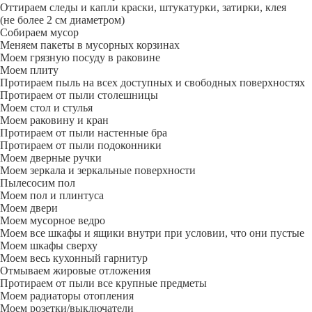
Оттираем следы и капли краски, штукатурки, затирки, клея
(не более 2 см диаметром)
Собираем мусор
Меняем пакеты в мусорных корзинах
Моем грязную посуду в раковине
Моем плиту
Протираем пыль на всех доступных и свободных поверхностях
Протираем от пыли столешницы
Моем стол и стулья
Моем раковину и кран
Протираем от пыли настенные бра
Протираем от пыли подоконники
Моем дверные ручки
Моем зеркала и зеркальные поверхности
Пылесосим пол
Моем пол и плинтуса
Моем двери
Моем мусорное ведро
Моем все шкафы и ящики внутри при условии, что они пустые
Моем шкафы сверху
Моем весь кухонный гарнитур
Отмываем жировые отложения
Протираем от пыли все крупные предметы
Моем радиаторы отопления
Моем розетки/выключатели