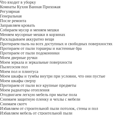
Что входит в уборку
Регу­лярная
Гене­ральная
После ремонта
Заправляем кровать
Собираем мусор и меняем мешки
Меняем мусорные мешки в корзинах
Раскладываем аккуратно вещи
Протираем пыль на всех доступных и свободных поверхностях
Протираем от пыли торшеры и настенные бра
Протираем от пыли подоконники
Моем дверные ручки
Моем зеркала и зеркальные поверхности
Пылесосим пол
Моем пол и плинтуса
Моем шкафы и тумбы внутри при условии, что они пустые
Моем шкафы сверху
Протираем от пыли все крупные предметы
Моем радиаторы отопления
Отодвигаем легкую мебель при мытье пола
Снимаем защитную пленку и чехлы с мебели
Снимаем скотч
Избавляем от строительной пыли потолок, стены и пол
Избавляем мебель от строительной пыли