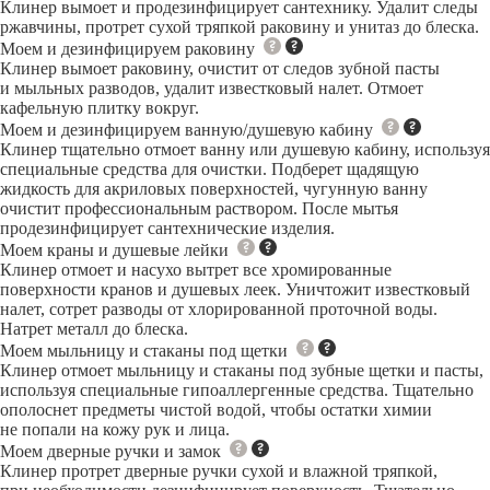
Клинер вымоет и продезинфицирует сантехнику. Удалит следы
ржавчины, протрет сухой тряпкой раковину и унитаз до блеска.
Моем и дезинфицируем раковину
Клинер вымоет раковину, очистит от следов зубной пасты
и мыльных разводов, удалит известковый налет. Отмоет
кафельную плитку вокруг.
Моем и дезинфицируем ванную/душевую кабину
Клинер тщательно отмоет ванну или душевую кабину, используя
специальные средства для очистки. Подберет щадящую
жидкость для акриловых поверхностей, чугунную ванну
очистит профессиональным раствором. После мытья
продезинфицирует сантехнические изделия.
Моем краны и душевые лейки
Клинер отмоет и насухо вытрет все хромированные
поверхности кранов и душевых леек. Уничтожит известковый
налет, сотрет разводы от хлорированной проточной воды.
Натрет металл до блеска.
Моем мыльницу и стаканы под щетки
Клинер отмоет мыльницу и стаканы под зубные щетки и пасты,
используя специальные гипоаллергенные средства. Тщательно
ополоснет предметы чистой водой, чтобы остатки химии
не попали на кожу рук и лица.
Моем дверные ручки и замок
Клинер протрет дверные ручки сухой и влажной тряпкой,