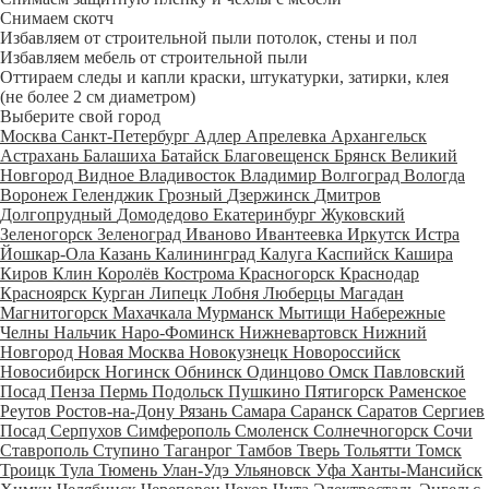
Снимаем скотч
Избавляем от строительной пыли потолок, стены и пол
Избавляем мебель от строительной пыли
Оттираем следы и капли краски, штукатурки, затирки, клея
(не более 2 см диаметром)
Выберите свой город
Москва
Санкт-Петербург
Адлер
Апрелевка
Архангельск
Астрахань
Балашиха
Батайск
Благовещенск
Брянск
Великий
Новгород
Видное
Владивосток
Владимир
Волгоград
Вологда
Воронеж
Геленджик
Грозный
Дзержинск
Дмитров
Долгопрудный
Домодедово
Екатеринбург
Жуковский
Зеленогорск
Зеленоград
Иваново
Ивантеевка
Иркутск
Истра
Йошкар-Ола
Казань
Калининград
Калуга
Каспийск
Кашира
Киров
Клин
Королёв
Кострома
Красногорск
Краснодар
Красноярск
Курган
Липецк
Лобня
Люберцы
Магадан
Магнитогорск
Махачкала
Мурманск
Мытищи
Набережные
Челны
Нальчик
Наро-Фоминск
Нижневартовск
Нижний
Новгород
Новая Москва
Новокузнецк
Новороссийск
Новосибирск
Ногинск
Обнинск
Одинцово
Омск
Павловский
Посад
Пенза
Пермь
Подольск
Пушкино
Пятигорск
Раменское
Реутов
Ростов-на-Дону
Рязань
Самара
Саранск
Саратов
Сергиев
Посад
Серпухов
Симферополь
Смоленск
Солнечногорск
Сочи
Ставрополь
Ступино
Таганрог
Тамбов
Тверь
Тольятти
Томск
Троицк
Тула
Тюмень
Улан-Удэ
Ульяновск
Уфа
Ханты-Мансийск