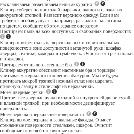
Раскладываем/ развешиваем вещи аккуратно
Клинер соберет по прихожей шарфики, шапки и сложит их
аккуратной стопкой. Развесит верхнюю одежду. Если вам
требуется особая услуга – например, разложить палантины
по цветам, сообщите об этом заранее оператору.
Протираем пыль на всех доступных и свободных поверхностях
Клинер протрет пыль на вертикальных и горизонтальных
поверхностях в зоне доступности вытянутой руки: шкафах,
дверцах, технике, комодах и тумбочках. Очистит от грязи полки
и этажерки.
Протираем от пыли настенные бра
Клинер аккуратно обеспылит настенные бра и торшеры,
учитывая материал изготовления абажуров. Мы не будем
протирать мокрой тряпкой нежный атлас или царапать
стильную лампу в стиле лофт из нержавейки.
Моем дверные ручки
Протрет все дверные ручки входной и внутренней двери сухой
и влажной тряпкой, при необходимости дезинфицирует
поверхность.
Моем зеркала и зеркальные поверхности
Клинер вымоет зеркала и зеркальные фасады. Отмоет
стеклянные поверхности стеллажей, шкафов. Очистит
свободные от вещей стеклянные полки.