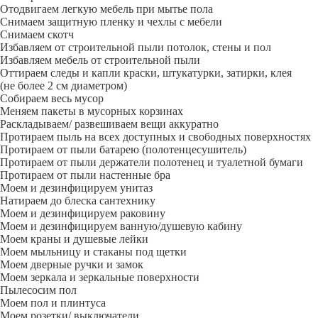
Отодвигаем легкую мебель при мытье пола
Снимаем защитную пленку и чехлы с мебели
Снимаем скотч
Избавляем от строительной пыли потолок, стены и пол
Избавляем мебель от строительной пыли
Оттираем следы и капли краски, штукатурки, затирки, клея
(не более 2 см диаметром)
Собираем весь мусор
Меняем пакеты в мусорных корзинах
Раскладываем/ развешиваем вещи аккуратно
Протираем пыль на всех доступных и свободных поверхностях
Протираем от пыли батарею (полотенцесушитель)
Протираем от пыли держатели полотенец и туалетной бумаги
Протираем от пыли настенные бра
Моем и дезинфицируем унитаз
Натираем до блеска сантехнику
Моем и дезинфицируем раковину
Моем и дезинфицируем ванную/душевую кабину
Моем краны и душевые лейки
Моем мыльницу и стаканы под щетки
Моем дверные ручки и замок
Моем зеркала и зеркальные поверхности
Пылесосим пол
Моем пол и плинтуса
Моем розетки/ выключатели